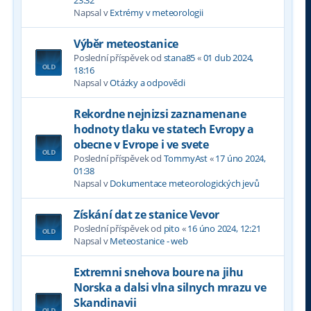
Napsal v
Extrémy v meteorologii
Výběr meteostanice
Poslední příspěvek od
stana85
«
01 dub 2024,
18:16
Napsal v
Otázky a odpovědi
Rekordne nejnizsi zaznamenane
hodnoty tlaku ve statech Evropy a
obecne v Evrope i ve svete
Poslední příspěvek od
TommyAst
«
17 úno 2024,
01:38
Napsal v
Dokumentace meteorologických jevů
Získání dat ze stanice Vevor
Poslední příspěvek od
pito
«
16 úno 2024, 12:21
Napsal v
Meteostanice - web
Extremni snehova boure na jihu
Norska a dalsi vlna silnych mrazu ve
Skandinavii