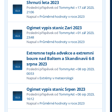
Shrnuti leta 2023
Poslední příspěvek od
TommyAst
«
17 zář 2023,
21:06
Napsal v
Průměrné hodnoty v roce 2023
Ogimet vypis stanic Zari 2023
Poslední příspěvek od
TommyAst
«
01 zář 2023,
23:48
Napsal v
Průměrné hodnoty v roce 2023
Extremne tepla advekce a extremni
boure nad Baltem a Skandinavii 6-8
srpna 2023
Poslední příspěvek od
TommyAst
«
08 srp 2023,
00:53
Napsal v
Extrémy v meteorologii
Ogimet vypis stanic Srpen 2023
Poslední příspěvek od
TommyAst
«
06 srp 2023,
16:12
Napsal v
Průměrné hodnoty v roce 2023