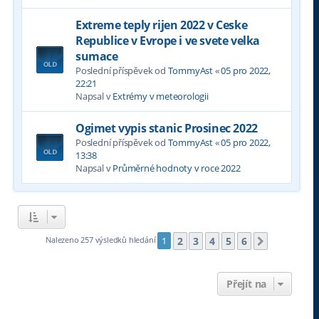
Extreme teply rijen 2022 v Ceske
Republice v Evrope i ve svete velka
sumace
Poslední příspěvek od
TommyAst
«
05 pro 2022,
22:21
Napsal v
Extrémy v meteorologii
Ogimet vypis stanic Prosinec 2022
Poslední příspěvek od
TommyAst
«
05 pro 2022,
13:38
Napsal v
Průměrné hodnoty v roce 2022
2
3
4
5
6
Nalezeno 257 výsledků hledání
1
Další
Přejít na