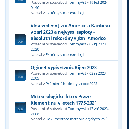
Poslední příspěvek od
TommyAst
«
19 led 2024,
04:46
Napsal v
Extrémy v meteorologii
Vlna veder v Jizni Americe a Karibiku
v zari 2023 a nejvyssi teploty -
absolutni rekordny v Jizni Americe
Poslední příspěvek od
TommyAst
«
02 říj 2023,
22:20
Napsal v
Extrémy v meteorologii
Ogimet vypis stanic Rijen 2023
Poslední příspěvek od
TommyAst
«
02 říj 2023,
22:05
Napsal v
Průměrné hodnoty v roce 2023
Meteorologicke leto v Praze
Klementinu v letech 1775-2021
Poslední příspěvek od
TommyAst
«
17 zář 2023,
21:08
Napsal v
Dokumentace meteorologických jevů