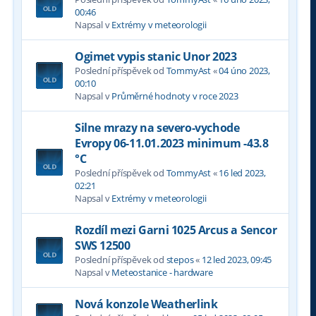
00:46
Napsal v
Extrémy v meteorologii
Ogimet vypis stanic Unor 2023
Poslední příspěvek od
TommyAst
«
04 úno 2023,
00:10
Napsal v
Průměrné hodnoty v roce 2023
Silne mrazy na severo-vychode
Evropy 06-11.01.2023 minimum -43.8
°C
Poslední příspěvek od
TommyAst
«
16 led 2023,
02:21
Napsal v
Extrémy v meteorologii
Rozdíl mezi Garni 1025 Arcus a Sencor
SWS 12500
Poslední příspěvek od
stepos
«
12 led 2023, 09:45
Napsal v
Meteostanice - hardware
Nová konzole Weatherlink