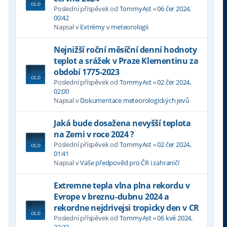
Poslední příspěvek od
TommyAst
«
06 čer 2024,
00:42
Napsal v
Extrémy v meteorologii
Nejnižší roční měsíční denní hodnoty
teplot a srážek v Praze Klementinu za
období 1775-2023
Poslední příspěvek od
TommyAst
«
02 čer 2024,
02:00
Napsal v
Dokumentace meteorologických jevů
Jaká bude dosažena nevyšší teplota
na Zemi v roce 2024 ?
Poslední příspěvek od
TommyAst
«
02 čer 2024,
01:41
Napsal v
Vaše předpověd pro ČR i zahraničí
Extremne tepla vlna plna rekordu v
Evrope v breznu-dubnu 2024 a
rekordne nejdrivejsi tropicky den v CR
Poslední příspěvek od
TommyAst
«
06 kvě 2024,
23:32