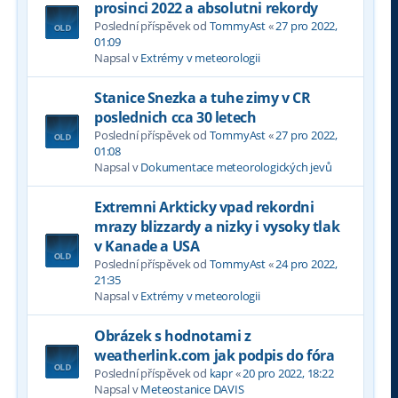
prosinci 2022 a absolutni rekordy
Poslední příspěvek od
TommyAst
«
27 pro 2022,
01:09
Napsal v
Extrémy v meteorologii
Stanice Snezka a tuhe zimy v CR
poslednich cca 30 letech
Poslední příspěvek od
TommyAst
«
27 pro 2022,
01:08
Napsal v
Dokumentace meteorologických jevů
Extremni Arkticky vpad rekordni
mrazy blizzardy a nizky i vysoky tlak
v Kanade a USA
Poslední příspěvek od
TommyAst
«
24 pro 2022,
21:35
Napsal v
Extrémy v meteorologii
Obrázek s hodnotami z
weatherlink.com jak podpis do fóra
Poslední příspěvek od
kapr
«
20 pro 2022, 18:22
Napsal v
Meteostanice DAVIS