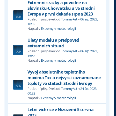
Extremni srazky a povodne na
Slovinsku-Chorvatsku a ve stredni
Evrope v prvni dekade srpna 2023
Poslední příspěvek od
TommyAst
«
06 srp 2023,
16:02
Napsal v
Extrémy v meteorologii
Ulety modelu a predpoved
extremnich situaci
Poslední příspěvek od
TommyAst
«
06 srp 2023,
15:58
Napsal v
Extrémy v meteorologii
Vyvoj absolutniho teplotniho
maxima Txx a nejvyssi zaznamenane
teploty ve statech Stredni Evropy
Poslední příspěvek od
TommyAst
«
24 črc 2023,
00:32
Napsal v
Extrémy v meteorologii
Letni vichrice v Nizozemi 5 cervna
2023