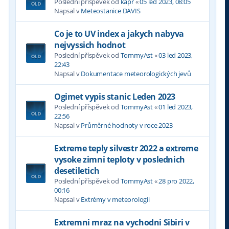
Poslední příspěvek od
kapr
«
05 led 2023, 08:05
Napsal v
Meteostanice DAVIS
Co je to UV index a jakych nabyva
nejvyssich hodnot
Poslední příspěvek od
TommyAst
«
03 led 2023,
22:43
Napsal v
Dokumentace meteorologických jevů
Ogimet vypis stanic Leden 2023
Poslední příspěvek od
TommyAst
«
01 led 2023,
22:56
Napsal v
Průměrné hodnoty v roce 2023
Extreme teply silvestr 2022 a extreme
vysoke zimni teploty v poslednich
desetiletich
Poslední příspěvek od
TommyAst
«
28 pro 2022,
00:16
Napsal v
Extrémy v meteorologii
Extremni mraz na vychodni Sibiri v