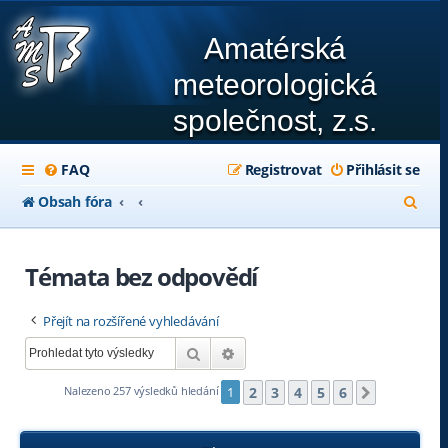
Amatérská
meteorologická
společnost, z.s.
FAQ
Registrovat
Přihlásit se
H
Obsah fóra
l
e
Témata bez odpovědí
d
Přejít na rozšířené vyhledávání
a
Hledat
Pokročilé hledání
t
2
3
4
5
6
Nalezeno 257 výsledků hledání
1
Další