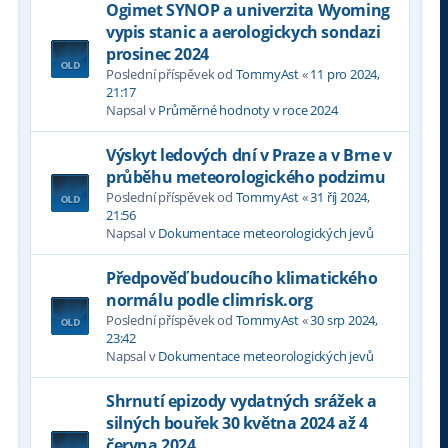
Ogimet SYNOP a univerzita Wyoming
vypis stanic a aerologickych sondazi
prosinec 2024
Poslední příspěvek od
TommyAst
«
11 pro 2024,
21:17
Napsal v
Průměrné hodnoty v roce 2024
Výskyt ledových dní v Praze a v Brne v
průběhu meteorologického podzimu
Poslední příspěvek od
TommyAst
«
31 říj 2024,
21:56
Napsal v
Dokumentace meteorologických jevů
Předpověď budoucího klimatického
normálu podle climrisk.org
Poslední příspěvek od
TommyAst
«
30 srp 2024,
23:42
Napsal v
Dokumentace meteorologických jevů
Shrnutí epizody vydatných srážek a
silných bouřek 30 května 2024 až 4
června 2024