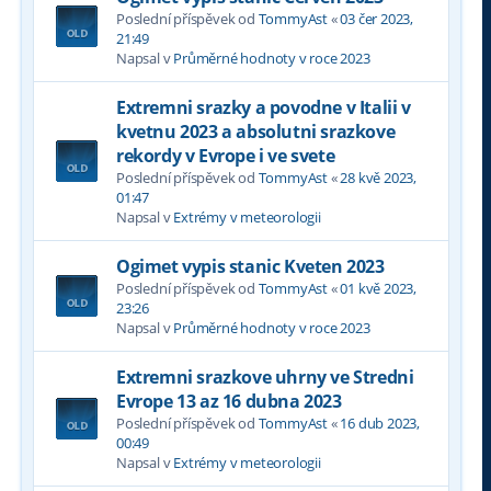
Poslední příspěvek od
TommyAst
«
03 čer 2023,
21:49
Napsal v
Průměrné hodnoty v roce 2023
Extremni srazky a povodne v Italii v
kvetnu 2023 a absolutni srazkove
rekordy v Evrope i ve svete
Poslední příspěvek od
TommyAst
«
28 kvě 2023,
01:47
Napsal v
Extrémy v meteorologii
Ogimet vypis stanic Kveten 2023
Poslední příspěvek od
TommyAst
«
01 kvě 2023,
23:26
Napsal v
Průměrné hodnoty v roce 2023
Extremni srazkove uhrny ve Stredni
Evrope 13 az 16 dubna 2023
Poslední příspěvek od
TommyAst
«
16 dub 2023,
00:49
Napsal v
Extrémy v meteorologii