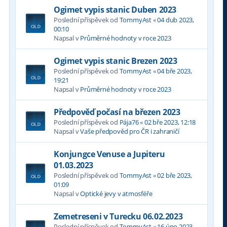
Ogimet vypis stanic Duben 2023
Poslední příspěvek od
TommyAst
«
04 dub 2023,
00:10
Napsal v
Průměrné hodnoty v roce 2023
Ogimet vypis stanic Brezen 2023
Poslední příspěvek od
TommyAst
«
04 bře 2023,
19:21
Napsal v
Průměrné hodnoty v roce 2023
Předpověď počasí na březen 2023
Poslední příspěvek od
Pája76
«
02 bře 2023, 12:18
Napsal v
Vaše předpověd pro ČR i zahraničí
Konjungce Venuse a Jupiteru
01.03.2023
Poslední příspěvek od
TommyAst
«
02 bře 2023,
01:09
Napsal v
Optické jevy v atmosféře
Zemetreseni v Turecku 06.02.2023
Poslední příspěvek od
TommyAst
«
16 úno 2023,