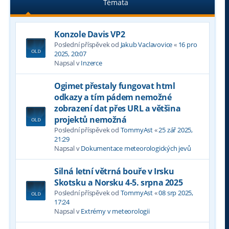
Témata
Konzole Davis VP2
Poslední příspěvek od
Jakub Vaclavovice
«
16 pro
2025, 20:07
Napsal v
Inzerce
Ogimet přestaly fungovat html
odkazy a tím pádem nemožné
zobrazení dat přes URL a většina
projektů nemožná
Poslední příspěvek od
TommyAst
«
25 zář 2025,
21:29
Napsal v
Dokumentace meteorologických jevů
Silná letní větrná bouře v Irsku
Skotsku a Norsku 4-5. srpna 2025
Poslední příspěvek od
TommyAst
«
08 srp 2025,
17:24
Napsal v
Extrémy v meteorologii