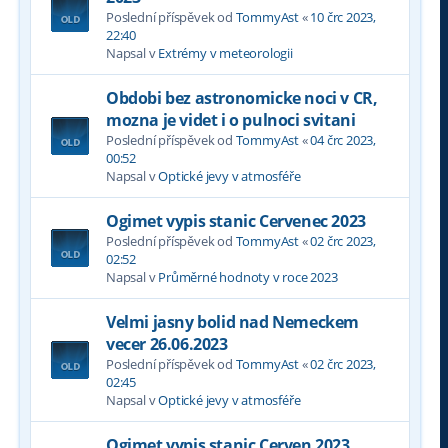
Poslední příspěvek od
TommyAst
«
10 črc 2023,
22:40
Napsal v
Extrémy v meteorologii
Obdobi bez astronomicke noci v CR,
mozna je videt i o pulnoci svitani
Poslední příspěvek od
TommyAst
«
04 črc 2023,
00:52
Napsal v
Optické jevy v atmosféře
Ogimet vypis stanic Cervenec 2023
Poslední příspěvek od
TommyAst
«
02 črc 2023,
02:52
Napsal v
Průměrné hodnoty v roce 2023
Velmi jasny bolid nad Nemeckem
vecer 26.06.2023
Poslední příspěvek od
TommyAst
«
02 črc 2023,
02:45
Napsal v
Optické jevy v atmosféře
Ogimet vypis stanic Cerven 2023