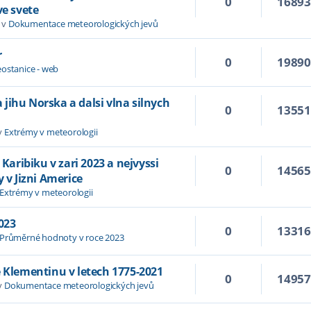
0
1689
ve svete
 v
Dokumentace meteorologických jevů
r
0
1989
ostanice - web
jihu Norska a dalsi vlna silnych
0
1355
v
Extrémy v meteorologii
 Karibiku v zari 2023 a nejvyssi
0
1456
y v Jizni Americe
Extrémy v meteorologii
023
0
1331
Průměrné hodnoty v roce 2023
e Klementinu v letech 1775-2021
0
1495
v
Dokumentace meteorologických jevů