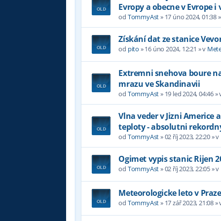
Evropy a obecne v Evrope i 
od
TommyAst
»
17 úno 2024, 01:38
»
Získání dat ze stanice Vevo
od
pito
»
16 úno 2024, 12:21
» v
Mete
Extremni snehova boure na 
mrazu ve Skandinavii
od
TommyAst
»
19 led 2024, 04:46
» 
Vlna veder v Jizni Americe a
teploty - absolutni rekordn
od
TommyAst
»
02 říj 2023, 22:20
» v
Ogimet vypis stanic Rijen 2
od
TommyAst
»
02 říj 2023, 22:05
» v
Meteorologicke leto v Praz
od
TommyAst
»
17 zář 2023, 21:08
» 