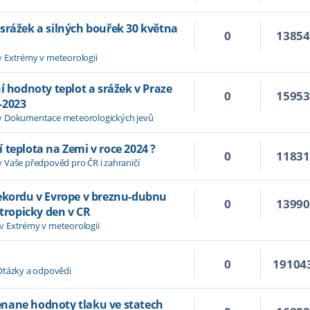
srážek a silných bouřek 30 května
0
1385
v
Extrémy v meteorologii
í hodnoty teplot a srážek v Praze
0
1595
-2023
v
Dokumentace meteorologických jevů
 teplota na Zemi v roce 2024 ?
0
1183
v
Vaše předpověd pro ČR i zahraničí
rekordu v Evrope v breznu-dubnu
0
1399
 tropicky den v CR
 v
Extrémy v meteorologii
0
19104
Otázky a odpovědi
nane hodnoty tlaku ve statech