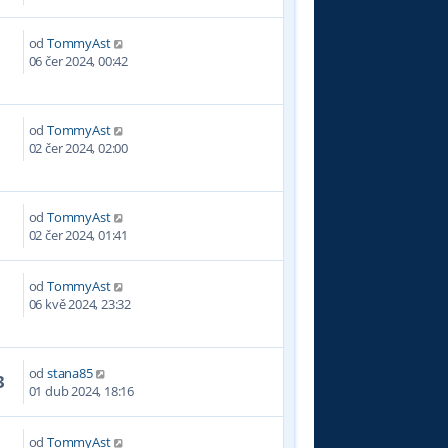
od
TommyAst
4
06 čer 2024, 00:42
od
TommyAst
3
02 čer 2024, 02:00
od
TommyAst
1
02 čer 2024, 01:41
od
TommyAst
0
06 kvě 2024, 23:32
od
stana85
3
01 dub 2024, 18:16
od
TommyAst