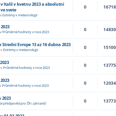
 Italii v kvetnu 2023 a absolutni
0
1671
 ve svete
 v
Extrémy v meteorologii
 2023
0
1483
 v
Průměrné hodnoty v roce 2023
 Stredni Evrope 13 az 16 dubna 2023
0
1510
 v
Extrémy v meteorologii
 2023
0
1377
 v
Průměrné hodnoty v roce 2023
 2023
0
1203
 v
Průměrné hodnoty v roce 2023
n 2023
0
1377
še předpověd pro ČR i zahraničí
u 01.03.2023