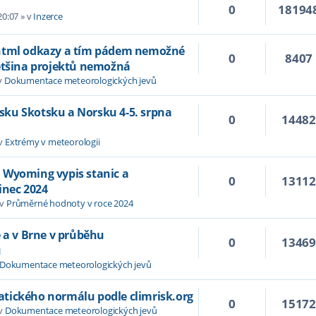
0
18194
20:07
» v
Inzerce
 html odkazy a tím pádem nemožné
0
8407
většina projektů nemožná
v
Dokumentace meteorologických jevů
Irsku Skotsku a Norsku 4-5. srpna
0
1448
 v
Extrémy v meteorologii
 Wyoming vypis stanic a
0
1311
inec 2024
 v
Průměrné hodnoty v roce 2024
e a v Brne v průběhu
0
1346
u
Dokumentace meteorologických jevů
tického normálu podle climrisk.org
0
1517
 v
Dokumentace meteorologických jevů