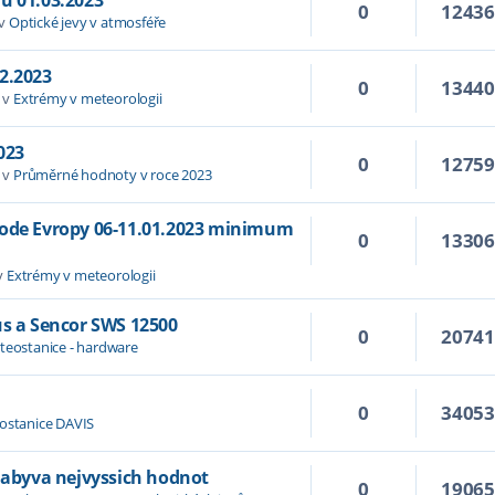
0
1243
 v
Optické jevy v atmosféře
2.2023
0
1344
 v
Extrémy v meteorologii
023
0
1275
 v
Průměrné hodnoty v roce 2023
hode Evropy 06-11.01.2023 minimum
0
1330
v
Extrémy v meteorologii
us a Sencor SWS 12500
0
2074
teostanice - hardware
0
3405
ostanice DAVIS
 nabyva nejvyssich hodnot
0
1906