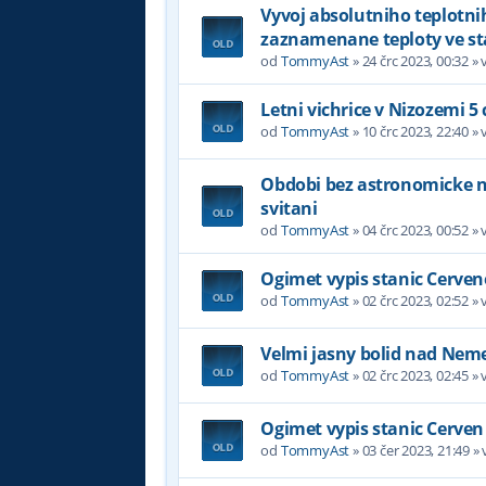
Vyvoj absolutniho teplotni
zaznamenane teploty ve st
od
TommyAst
»
24 črc 2023, 00:32
» 
Letni vichrice v Nizozemi 5
od
TommyAst
»
10 črc 2023, 22:40
» 
Obdobi bez astronomicke noc
svitani
od
TommyAst
»
04 črc 2023, 00:52
» 
Ogimet vypis stanic Cerven
od
TommyAst
»
02 črc 2023, 02:52
» 
Velmi jasny bolid nad Nem
od
TommyAst
»
02 črc 2023, 02:45
» 
Ogimet vypis stanic Cerven
od
TommyAst
»
03 čer 2023, 21:49
» 