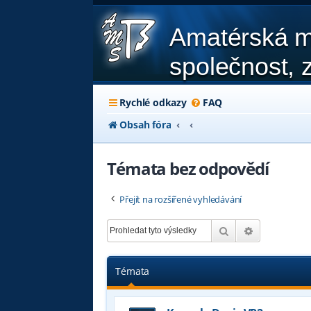
Amatérská m
společnost, z
Rychlé odkazy
FAQ
Obsah fóra
Témata bez odpovědí
Přejít na rozšířené vyhledávání
Hledat
Pokročilé hl
Témata