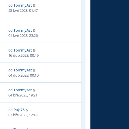
od
TommyAst
8
28 kvě 2023, 01:47
od
TommyAst
0
01 kvě 2023, 23:26
od
TommyAst
0
16 dub 2023, 00:49
od
TommyAst
5
04 dub 2023, 00:10
od
TommyAst
4
04 bře 2023, 19:21
od
Pája76
3
02 bře 2023, 12:18