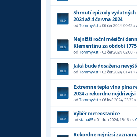
Shrnutí epizody vydatných 
2024 až 4 června 2024
od
TommyAst
»
06 čer 2024, 00:42
» 
Nejnižší roční měsíční denn
Klementinu za období 1775
od
TommyAst
»
02 čer 2024, 02:00
» 
Jaká bude dosažena nevyšší
od
TommyAst
»
02 čer 2024, 01:41
» 
Extremne tepla vlna plna 
2024 a rekordne nejdrivejsi
od
TommyAst
»
06 kvě 2024, 23:32
»
Výběr meteostanice
od
stana85
»
01 dub 2024, 18:16
» v
Rekordne nejnizsi zazname