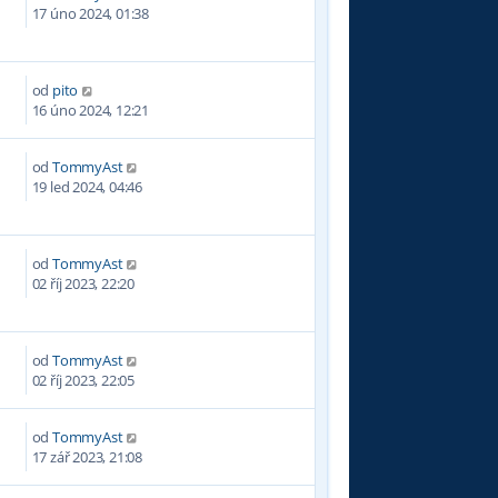
3
17 úno 2024, 01:38
od
pito
0
16 úno 2024, 12:21
od
TommyAst
1
19 led 2024, 04:46
od
TommyAst
5
02 říj 2023, 22:20
od
TommyAst
6
02 říj 2023, 22:05
od
TommyAst
7
17 zář 2023, 21:08