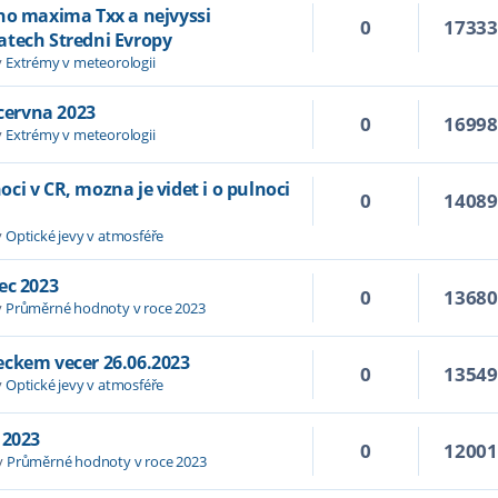
ho maxima Txx a nejvyssi
0
1733
atech Stredni Evropy
v
Extrémy v meteorologii
 cervna 2023
0
1699
v
Extrémy v meteorologii
i v CR, mozna je videt i o pulnoci
0
1408
v
Optické jevy v atmosféře
ec 2023
0
1368
v
Průměrné hodnoty v roce 2023
eckem vecer 26.06.2023
0
1354
v
Optické jevy v atmosféře
 2023
0
1200
v
Průměrné hodnoty v roce 2023