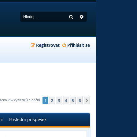
Hledat
Pokročilé hledání
Registrovat
Přihlásit se
2
3
4
5
6
zeno 257 výsledků hledání
1
Další
ní
Poslední příspěvek