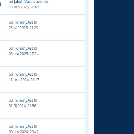
od
Jakub Vaclavovice
8
16 pro 2025, 20:07
od
TommyAst
25 zář 2025, 21:29
od
TommyAst
2
08 srp 2025, 17:24
od
TommyAst
2
11 pro 2024, 21:17
od
TommyAst
9
31 říj 2024, 21:56
od
TommyAst
2
30 srp 2024, 23:42