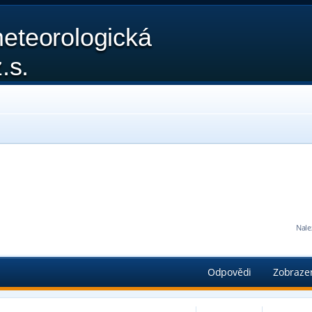
eteorologická
.s.
Nale
edání
Odpovědi
Zobraze