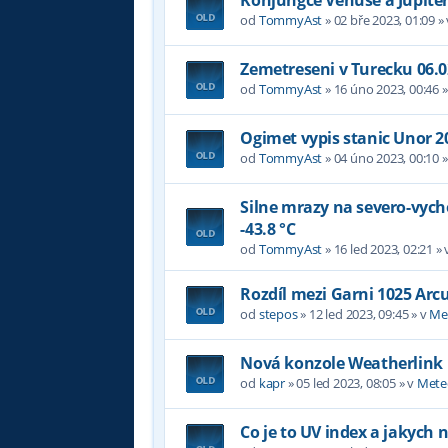
od
TommyAst
»
02 bře 2023, 01:09
»
Zemetreseni v Turecku 06.0
od
TommyAst
»
16 úno 2023, 00:46
»
Ogimet vypis stanic Unor 2
od
TommyAst
»
04 úno 2023, 00:10
»
Silne mrazy na severo-vyc
-43.8 °C
od
TommyAst
»
16 led 2023, 02:21
» 
Rozdíl mezi Garni 1025 Arc
od
stepos
»
12 led 2023, 09:45
» v
Me
Nová konzole Weatherlink
od
kapr
»
05 led 2023, 08:05
» v
Mete
Co je to UV index a jakych