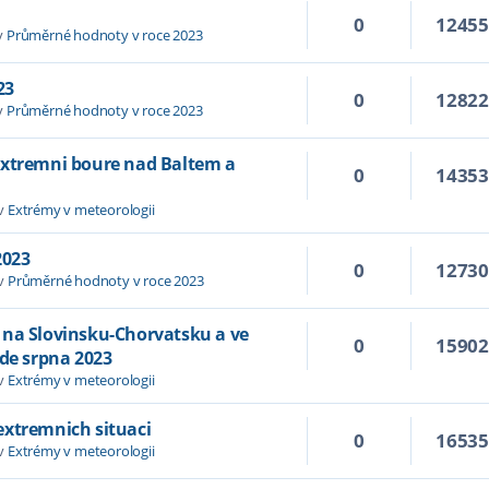
0
1245
v
Průměrné hodnoty v roce 2023
23
0
1282
v
Průměrné hodnoty v roce 2023
extremni boure nad Baltem a
0
1435
 v
Extrémy v meteorologii
2023
0
1273
 v
Průměrné hodnoty v roce 2023
 na Slovinsku-Chorvatsku a ve
0
1590
ade srpna 2023
 v
Extrémy v meteorologii
extremnich situaci
0
1653
 v
Extrémy v meteorologii