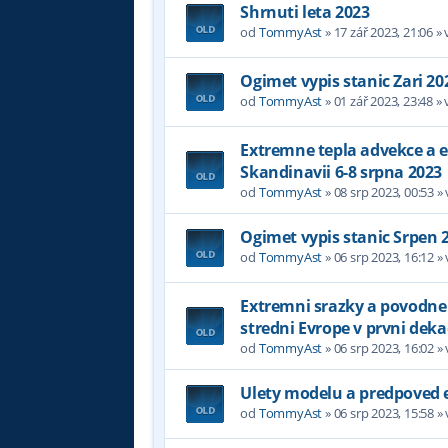
Shrnuti leta 2023
od
TommyAst
»
17 zář 2023, 21:06
» 
Ogimet vypis stanic Zari 20
od
TommyAst
»
01 zář 2023, 23:48
» 
Extremne tepla advekce a 
Skandinavii 6-8 srpna 2023
od
TommyAst
»
08 srp 2023, 00:53
»
Ogimet vypis stanic Srpen 
od
TommyAst
»
06 srp 2023, 16:12
»
Extremni srazky a povodne
stredni Evrope v prvni dek
od
TommyAst
»
06 srp 2023, 16:02
»
Ulety modelu a predpoved 
od
TommyAst
»
06 srp 2023, 15:58
»