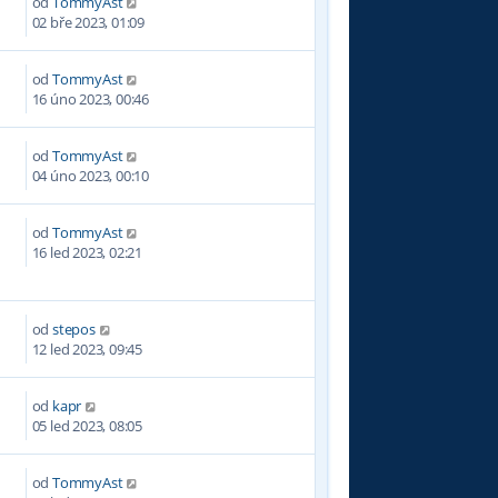
od
TommyAst
6
02 bře 2023, 01:09
od
TommyAst
0
16 úno 2023, 00:46
od
TommyAst
9
04 úno 2023, 00:10
od
TommyAst
6
16 led 2023, 02:21
od
stepos
1
12 led 2023, 09:45
od
kapr
3
05 led 2023, 08:05
od
TommyAst
5