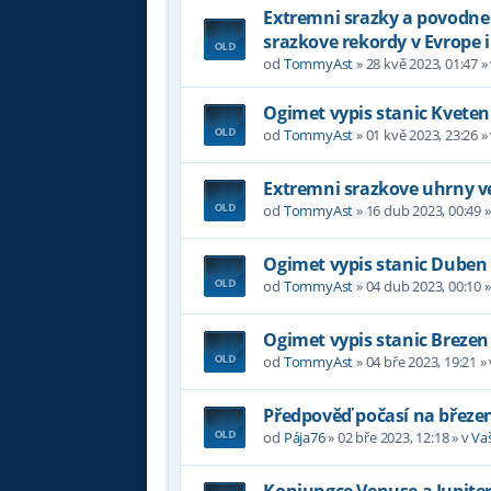
Extremni srazky a povodne v
srazkove rekordy v Evrope i
od
TommyAst
»
28 kvě 2023, 01:47
»
Ogimet vypis stanic Kveten
od
TommyAst
»
01 kvě 2023, 23:26
»
Extremni srazkove uhrny ve
od
TommyAst
»
16 dub 2023, 00:49
»
Ogimet vypis stanic Duben
od
TommyAst
»
04 dub 2023, 00:10
»
Ogimet vypis stanic Brezen
od
TommyAst
»
04 bře 2023, 19:21
»
Předpověď počasí na březe
od
Pája76
»
02 bře 2023, 12:18
» v
Va
Konjungce Venuse a Jupiter