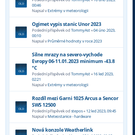
00:46
Napsal v
Extrémy v meteorologii
Ogimet vypis stanic Unor 2023
Poslední příspěvek od
TommyAst
«
04 úno 2023,
00:10
Napsal v
Průměrné hodnoty v roce 2023
Silne mrazy na severo-vychode
Evropy 06-11.01.2023 minimum -43.8
°C
Poslední příspěvek od
TommyAst
«
16 led 2023,
02:21
Napsal v
Extrémy v meteorologii
Rozdíl mezi Garni 1025 Arcus a Sencor
SWS 12500
Poslední příspěvek od
stepos
«
12 led 2023, 09:45
Napsal v
Meteostanice - hardware
Nová konzole Weatherlink