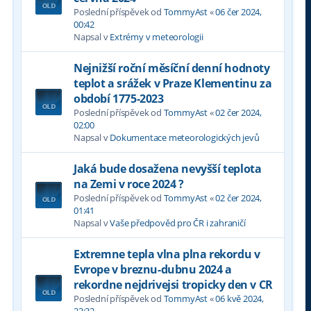
Poslední příspěvek od
TommyAst
«
06 čer 2024,
00:42
Napsal v
Extrémy v meteorologii
Nejnižší roční měsíční denní hodnoty
teplot a srážek v Praze Klementinu za
období 1775-2023
Poslední příspěvek od
TommyAst
«
02 čer 2024,
02:00
Napsal v
Dokumentace meteorologických jevů
Jaká bude dosažena nevyšší teplota
na Zemi v roce 2024 ?
Poslední příspěvek od
TommyAst
«
02 čer 2024,
01:41
Napsal v
Vaše předpověd pro ČR i zahraničí
Extremne tepla vlna plna rekordu v
Evrope v breznu-dubnu 2024 a
rekordne nejdrivejsi tropicky den v CR
Poslední příspěvek od
TommyAst
«
06 kvě 2024,
23:32