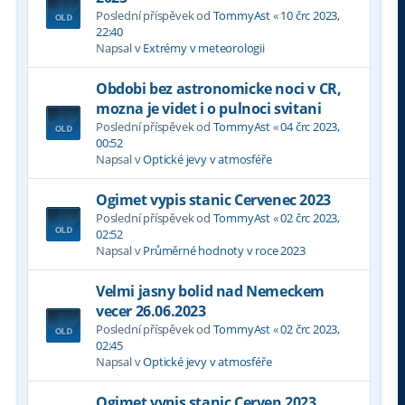
Poslední příspěvek od
TommyAst
«
10 črc 2023,
22:40
Napsal v
Extrémy v meteorologii
Obdobi bez astronomicke noci v CR,
mozna je videt i o pulnoci svitani
Poslední příspěvek od
TommyAst
«
04 črc 2023,
00:52
Napsal v
Optické jevy v atmosféře
Ogimet vypis stanic Cervenec 2023
Poslední příspěvek od
TommyAst
«
02 črc 2023,
02:52
Napsal v
Průměrné hodnoty v roce 2023
Velmi jasny bolid nad Nemeckem
vecer 26.06.2023
Poslední příspěvek od
TommyAst
«
02 črc 2023,
02:45
Napsal v
Optické jevy v atmosféře
Ogimet vypis stanic Cerven 2023