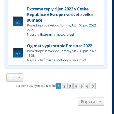
Extreme teply rijen 2022 v Ceske
Republice v Evrope i ve svete velka
sumace
Poslední příspěvek od
TommyAst
«
05 pro 2022,
22:21
Napsal v
Extrémy v meteorologii
Ogimet vypis stanic Prosinec 2022
Poslední příspěvek od
TommyAst
«
05 pro 2022,
13:38
Napsal v
Průměrné hodnoty v roce 2022
2
3
4
5
6
Nalezeno 257 výsledků hledání
1
Další
Přejít na