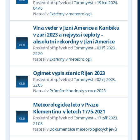
Poslední příspěvek od
TommyAst
«
19 led 2024,
04:46
Napsal v
Extrémy v meteorologii
Vlna veder v Jizni Americe a Karibiku
v zari 2023 a nejvyssi teploty -
absolutni rekordny v Jizni Americe
Poslední příspěvek od
TommyAst
«
02 říj 2023,
22:20
Napsal v
Extrémy v meteorologii
Ogimet vypis stanic Rijen 2023
Poslední příspěvek od
TommyAst
«
02 říj 2023,
22:05
Napsal v
Průměrné hodnoty v roce 2023
Meteorologicke leto v Praze
Klementinu v letech 1775-2021
Poslední příspěvek od
TommyAst
«
17 zář 2023,
21:08
Napsal v
Dokumentace meteorologických jevů