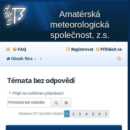
Amatérská
meteorologická
společnost, z.s.
FAQ
Registrovat
Přihlásit se
H
Obsah fóra
l
e
Témata bez odpovědí
d
Přejít na rozšířené vyhledávání
a
Hledat
Pokročilé hledání
t
2
3
4
5
6
Nalezeno 257 výsledků hledání
1
Další