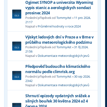
Ogimet SYNOP a univerzita Wyoming
vypis stanic a aerologickych sondazi
prosinec 2024
Poslední příspěvek od
TommyAst
«
11 pro 2024,
21:17
Napsal v
Průměrné hodnoty v roce 2024
Výskyt ledových dní v Praze a v Brne v
průběhu meteorologického podzimu
Poslední příspěvek od
TommyAst
«
31 říj 2024,
21:56
Napsal v
Dokumentace meteorologických jevů
Předpověď budoucího klimatického
normálu podle climrisk.org
Poslední příspěvek od
TommyAst
«
30 srp 2024,
23:42
Napsal v
Dokumentace meteorologických jevů
Shrnutí epizody vydatných srážek a
silných bouřek 30 května 2024 až 4
června 2024