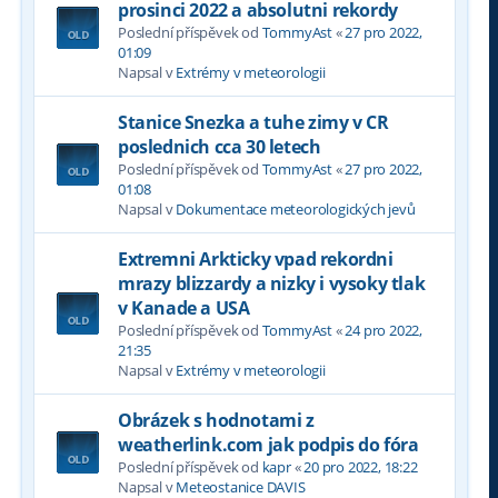
prosinci 2022 a absolutni rekordy
Poslední příspěvek od
TommyAst
«
27 pro 2022,
01:09
Napsal v
Extrémy v meteorologii
Stanice Snezka a tuhe zimy v CR
poslednich cca 30 letech
Poslední příspěvek od
TommyAst
«
27 pro 2022,
01:08
Napsal v
Dokumentace meteorologických jevů
Extremni Arkticky vpad rekordni
mrazy blizzardy a nizky i vysoky tlak
v Kanade a USA
Poslední příspěvek od
TommyAst
«
24 pro 2022,
21:35
Napsal v
Extrémy v meteorologii
Obrázek s hodnotami z
weatherlink.com jak podpis do fóra
Poslední příspěvek od
kapr
«
20 pro 2022, 18:22
Napsal v
Meteostanice DAVIS