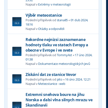
Napsal v
Extrémy v meteorologii
Výběr meteostanice
Poslední příspěvek od
stana85
«
01 dub 2024,
18:16
Napsal v
Otázky a odpovědi
Rekordne nejnizsi zaznamenane
hodnoty tlaku ve statech Evropy a
obecne v Evrope i ve svete
Poslední příspěvek od
TommyAst
«
17 úno 2024,
01:38
Napsal v
Dokumentace meteorologických jevů
Získání dat ze stanice Vevor
Poslední příspěvek od
pito
«
16 úno 2024, 12:21
Napsal v
Meteostanice - web
Extremni snehova boure na jihu
Norska a dalsi vlna silnych mrazu ve
Skandinavii