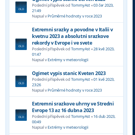
Poslední příspěvek od
TommyAst
«
03 čer 2023,
21:49
Napsal v
Průměrné hodnoty v roce 2023
Extremni srazky a povodne v Italii v
kvetnu 2023 a absolutni srazkove
rekordy v Evrope i ve svete
Poslední příspěvek od
TommyAst
«
28 kvě 2023,
01:47
Napsal v
Extrémy v meteorologii
Ogimet vypis stanic Kveten 2023
Poslední příspěvek od
TommyAst
«
01 kvě 2023,
23:26
Napsal v
Průměrné hodnoty v roce 2023
Extremni srazkove uhrny ve Stredni
Evrope 13 az 16 dubna 2023
Poslední příspěvek od
TommyAst
«
16 dub 2023,
00:49
Napsal v
Extrémy v meteorologii