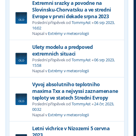
Extremni srazky a povodne na
Slovinsku-Chorvatsku a ve stredni
Evrope v prvni dekade srpna 2023
Poslední příspěvek od
TommyAst
«
06 srp 2023,
16:02
Napsal v
Extrémy v meteorologii
Ulety modelu a predpoved
extremnich situaci
Poslední příspěvek od
TommyAst
«
06 srp 2023,
15:58
Napsal v
Extrémy v meteorologii
Vyvoj absolutniho teplotniho
maxima Txx a nejvyssi zaznamenane
teploty ve statech Stredni Evropy
Poslední příspěvek od
TommyAst
«
24 črc 2023,
00:32
Napsal v
Extrémy v meteorologii
Letni vichrice v Nizozemi 5 cervna
2023