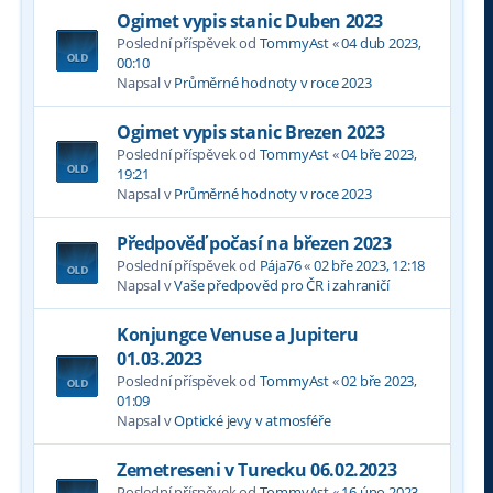
Ogimet vypis stanic Duben 2023
Poslední příspěvek od
TommyAst
«
04 dub 2023,
00:10
Napsal v
Průměrné hodnoty v roce 2023
Ogimet vypis stanic Brezen 2023
Poslední příspěvek od
TommyAst
«
04 bře 2023,
19:21
Napsal v
Průměrné hodnoty v roce 2023
Předpověď počasí na březen 2023
Poslední příspěvek od
Pája76
«
02 bře 2023, 12:18
Napsal v
Vaše předpověd pro ČR i zahraničí
Konjungce Venuse a Jupiteru
01.03.2023
Poslední příspěvek od
TommyAst
«
02 bře 2023,
01:09
Napsal v
Optické jevy v atmosféře
Zemetreseni v Turecku 06.02.2023
Poslední příspěvek od
TommyAst
«
16 úno 2023,