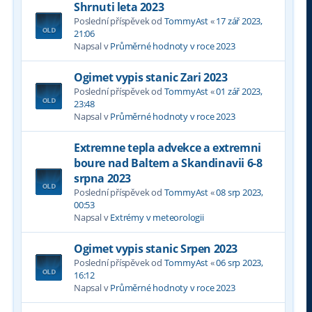
Shrnuti leta 2023
Poslední příspěvek od
TommyAst
«
17 zář 2023,
21:06
Napsal v
Průměrné hodnoty v roce 2023
Ogimet vypis stanic Zari 2023
Poslední příspěvek od
TommyAst
«
01 zář 2023,
23:48
Napsal v
Průměrné hodnoty v roce 2023
Extremne tepla advekce a extremni
boure nad Baltem a Skandinavii 6-8
srpna 2023
Poslední příspěvek od
TommyAst
«
08 srp 2023,
00:53
Napsal v
Extrémy v meteorologii
Ogimet vypis stanic Srpen 2023
Poslední příspěvek od
TommyAst
«
06 srp 2023,
16:12
Napsal v
Průměrné hodnoty v roce 2023