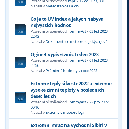
Poslední příspěvek od
kapr
«
05 led 2023, 08:05
Napsal v
Meteostanice DAVIS
Co je to UV index a jakych nabyva
nejvyssich hodnot
Poslední příspěvek od
TommyAst
«
03 led 2023,
22:43
Napsal v
Dokumentace meteorologických jevů
Ogimet vypis stanic Leden 2023
Poslední příspěvek od
TommyAst
«
01 led 2023,
22:56
Napsal v
Průměrné hodnoty v roce 2023
Extreme teply silvestr 2022 a extreme
vysoke zimni teploty v poslednich
desetiletich
Poslední příspěvek od
TommyAst
«
28 pro 2022,
00:16
Napsal v
Extrémy v meteorologii
Extremni mraz na vychodni Sibiri v