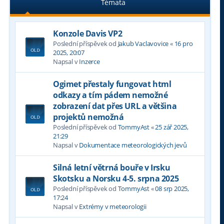
Témata
Konzole Davis VP2
Poslední příspěvek od
Jakub Vaclavovice
«
16 pro
2025, 20:07
Napsal v
Inzerce
Ogimet přestaly fungovat html
odkazy a tím pádem nemožné
zobrazení dat přes URL a většina
projektů nemožná
Poslední příspěvek od
TommyAst
«
25 zář 2025,
21:29
Napsal v
Dokumentace meteorologických jevů
Silná letní větrná bouře v Irsku
Skotsku a Norsku 4-5. srpna 2025
Poslední příspěvek od
TommyAst
«
08 srp 2025,
17:24
Napsal v
Extrémy v meteorologii