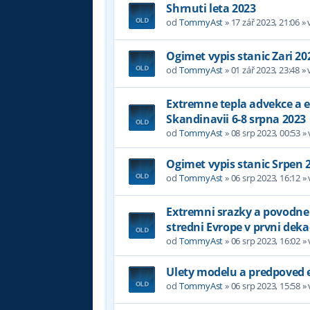
Shrnuti leta 2023
od
TommyAst
»
17 zář 2023, 21:06
» 
Ogimet vypis stanic Zari 20
od
TommyAst
»
01 zář 2023, 23:48
» 
Extremne tepla advekce a 
Skandinavii 6-8 srpna 2023
od
TommyAst
»
08 srp 2023, 00:53
»
Ogimet vypis stanic Srpen 
od
TommyAst
»
06 srp 2023, 16:12
»
Extremni srazky a povodne
stredni Evrope v prvni dek
od
TommyAst
»
06 srp 2023, 16:02
»
Ulety modelu a predpoved 
od
TommyAst
»
06 srp 2023, 15:58
»