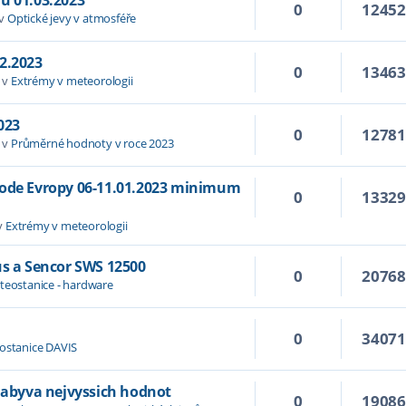
0
1245
 v
Optické jevy v atmosféře
2.2023
0
1346
 v
Extrémy v meteorologii
023
0
1278
 v
Průměrné hodnoty v roce 2023
hode Evropy 06-11.01.2023 minimum
0
1332
v
Extrémy v meteorologii
us a Sencor SWS 12500
0
2076
teostanice - hardware
0
3407
ostanice DAVIS
 nabyva nejvyssich hodnot
0
1908