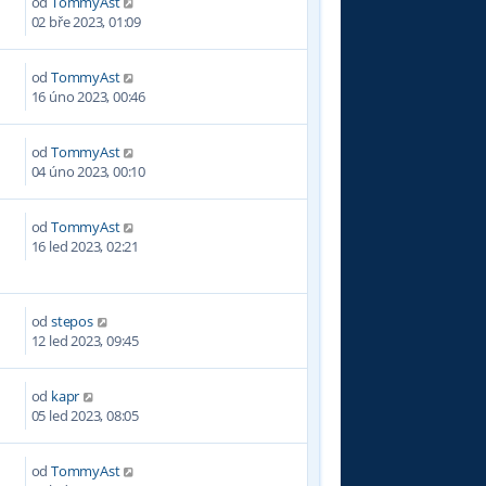
od
TommyAst
2
02 bře 2023, 01:09
od
TommyAst
3
16 úno 2023, 00:46
od
TommyAst
1
04 úno 2023, 00:10
od
TommyAst
9
16 led 2023, 02:21
od
stepos
8
12 led 2023, 09:45
od
kapr
1
05 led 2023, 08:05
od
TommyAst
6