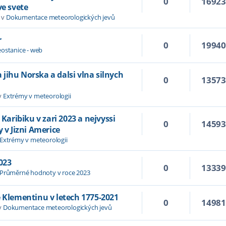
0
1692
ve svete
 v
Dokumentace meteorologických jevů
r
0
1994
ostanice - web
jihu Norska a dalsi vlna silnych
0
1357
v
Extrémy v meteorologii
 Karibiku v zari 2023 a nejvyssi
0
1459
y v Jizni Americe
Extrémy v meteorologii
023
0
1333
Průměrné hodnoty v roce 2023
e Klementinu v letech 1775-2021
0
1498
v
Dokumentace meteorologických jevů