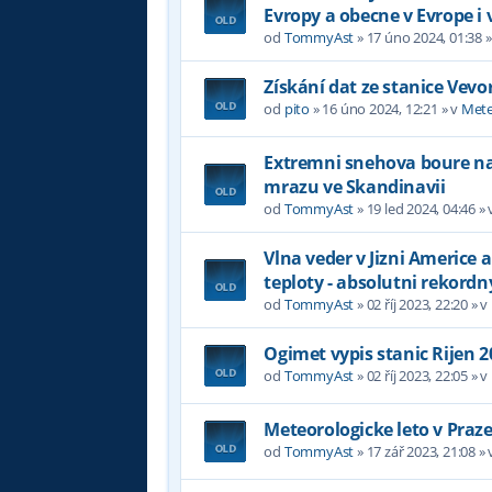
Evropy a obecne v Evrope i 
od
TommyAst
»
17 úno 2024, 01:38
»
Získání dat ze stanice Vevo
od
pito
»
16 úno 2024, 12:21
» v
Mete
Extremni snehova boure na 
mrazu ve Skandinavii
od
TommyAst
»
19 led 2024, 04:46
» 
Vlna veder v Jizni Americe a
teploty - absolutni rekordn
od
TommyAst
»
02 říj 2023, 22:20
» v
Ogimet vypis stanic Rijen 2
od
TommyAst
»
02 říj 2023, 22:05
» v
Meteorologicke leto v Praz
od
TommyAst
»
17 zář 2023, 21:08
» 