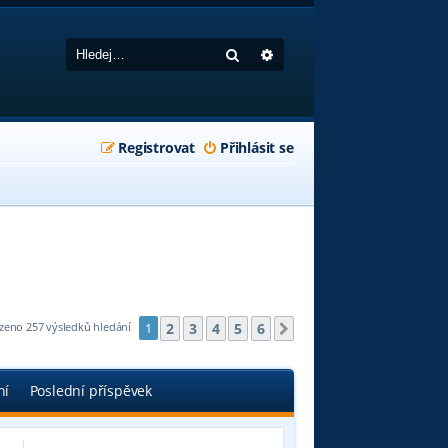
Hledat
Pokročilé hledání
Registrovat
Přihlásit se
2
3
4
5
6
zeno 257 výsledků hledání
1
Další
ní
Poslední příspěvek