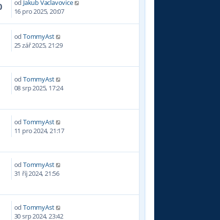
od
Jakub Vaclavovice
0
16 pro 2025, 20:07
od
TommyAst
25 zář 2025, 21:29
od
TommyAst
0
08 srp 2025, 17:24
od
TommyAst
9
11 pro 2024, 21:17
od
TommyAst
4
31 říj 2024, 21:56
od
TommyAst
4
30 srp 2024, 23:42