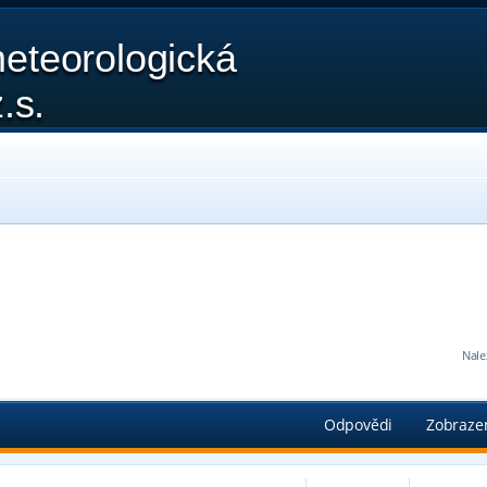
eteorologická
.s.
Nale
edání
Odpovědi
Zobraze