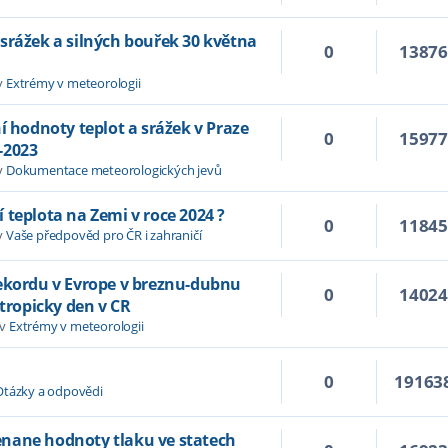
srážek a silných bouřek 30 května
0
1387
v
Extrémy v meteorologii
í hodnoty teplot a srážek v Praze
0
1597
-2023
v
Dokumentace meteorologických jevů
 teplota na Zemi v roce 2024 ?
0
1184
v
Vaše předpověd pro ČR i zahraničí
rekordu v Evrope v breznu-dubnu
0
1402
 tropicky den v CR
 v
Extrémy v meteorologii
0
19163
Otázky a odpovědi
nane hodnoty tlaku ve statech