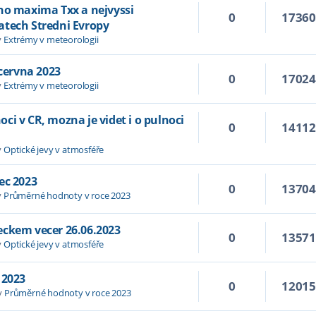
ho maxima Txx a nejvyssi
0
1736
atech Stredni Evropy
v
Extrémy v meteorologii
 cervna 2023
0
1702
v
Extrémy v meteorologii
i v CR, mozna je videt i o pulnoci
0
1411
v
Optické jevy v atmosféře
ec 2023
0
1370
v
Průměrné hodnoty v roce 2023
eckem vecer 26.06.2023
0
1357
v
Optické jevy v atmosféře
 2023
0
1201
v
Průměrné hodnoty v roce 2023