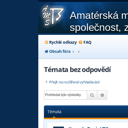
Amatérská m
společnost, z
Rychlé odkazy
FAQ
Obsah fóra
Témata bez odpovědí
Přejít na rozšířené vyhledávání
Hledat
Pokročilé hl
Témata