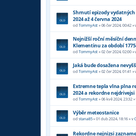
Shrnutí epizody vydatných 
2024 až 4 června 2024
od
TommyAst
»
06 čer 2024, 00:42
» 
Nejnižší roční měsíční denn
Klementinu za období 1775
od
TommyAst
»
02 čer 2024, 02:00
» 
Jaká bude dosažena nevyšší
od
TommyAst
»
02 čer 2024, 01:41
» 
Extremne tepla vlna plna 
2024 a rekordne nejdrivejsi
od
TommyAst
»
06 kvě 2024, 23:32
»
Výběr meteostanice
od
stana85
»
01 dub 2024, 18:16
» v
Rekordne nejnizsi zazname