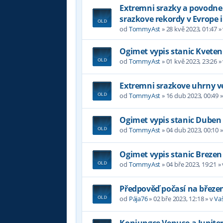
Extremni srazky a povodne v
srazkove rekordy v Evrope i
od
TommyAst
»
28 kvě 2023, 01:47
»
Ogimet vypis stanic Kveten
od
TommyAst
»
01 kvě 2023, 23:26
»
Extremni srazkove uhrny ve
od
TommyAst
»
16 dub 2023, 00:49
»
Ogimet vypis stanic Duben
od
TommyAst
»
04 dub 2023, 00:10
»
Ogimet vypis stanic Brezen
od
TommyAst
»
04 bře 2023, 19:21
»
Předpověď počasí na březe
od
Pája76
»
02 bře 2023, 12:18
» v
Va
Konjungce Venuse a Jupiter