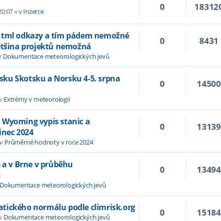
0
18312
20:07
» v
Inzerce
 html odkazy a tím pádem nemožné
0
8431
většina projektů nemožná
v
Dokumentace meteorologických jevů
Irsku Skotsku a Norsku 4-5. srpna
0
1450
 v
Extrémy v meteorologii
 Wyoming vypis stanic a
0
1313
inec 2024
 v
Průměrné hodnoty v roce 2024
e a v Brne v průběhu
0
1349
u
Dokumentace meteorologických jevů
tického normálu podle climrisk.org
0
1518
 v
Dokumentace meteorologických jevů