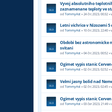
Vyvoj absolutniho teplotni
zaznamenane teploty ve st
od
TommyAst
»
24 črc 2023, 00:32
» 
Letni vichrice v Nizozemi 5
od
TommyAst
»
10 črc 2023, 22:40
» 
Obdobi bez astronomicke noc
svitani
od
TommyAst
»
04 črc 2023, 00:52
» 
Ogimet vypis stanic Cerven
od
TommyAst
»
02 črc 2023, 02:52
» 
Velmi jasny bolid nad Nem
od
TommyAst
»
02 črc 2023, 02:45
» 
Ogimet vypis stanic Cerven
od
TommyAst
»
03 čer 2023, 21:49
» 