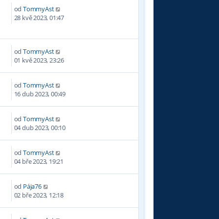
od
TommyAst
5
28 kvě 2023, 01:47
od
TommyAst
6
01 kvě 2023, 23:26
od
TommyAst
2
16 dub 2023, 00:49
od
TommyAst
9
04 dub 2023, 00:10
od
TommyAst
3
04 bře 2023, 19:21
od
Pája76
3
02 bře 2023, 12:18