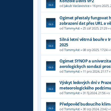
Konzole Davis VP2
od
Jakub Vaclavovice
»
16 pro 2025, 
Ogimet přestaly fungovat
zobrazení dat přes URL a 
od
TommyAst
»
25 zář 2025, 21:29
» 
Silná letní větrná bouře v 
2025
od
TommyAst
»
08 srp 2025, 17:24
»
Ogimet SYNOP a univerzita
aerologickych sondazi pros
od
TommyAst
»
11 pro 2024, 21:17
»
Výskyt ledových dní v Praz
meteorologického podzim
od
TommyAst
»
31 říj 2024, 21:56
» v
Předpověď budoucího klima
od
TommyAst
»
30 srp 2024, 23:42
»