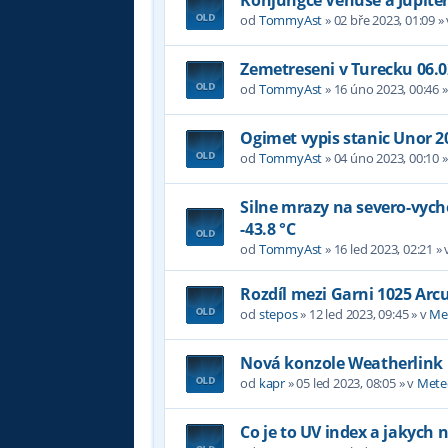
od
TommyAst
»
02 bře 2023, 01:09
»
Zemetreseni v Turecku 06.0
od
TommyAst
»
16 úno 2023, 00:46
»
Ogimet vypis stanic Unor 2
od
TommyAst
»
04 úno 2023, 00:10
»
Silne mrazy na severo-vyc
-43.8 °C
od
TommyAst
»
16 led 2023, 02:21
» 
Rozdíl mezi Garni 1025 Arc
od
stepos
»
12 led 2023, 09:45
» v
Me
Nová konzole Weatherlink
od
kapr
»
05 led 2023, 08:05
» v
Mete
Co je to UV index a jakych