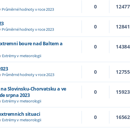
0
1247
v
Průměrné hodnoty v roce 2023
23
0
1284
v
Průměrné hodnoty v roce 2023
extremni boure nad Baltem a
0
1438
 v
Extrémy v meteorologii
2023
0
1275
 v
Průměrné hodnoty v roce 2023
 na Slovinsku-Chorvatsku a ve
0
1592
ade srpna 2023
 v
Extrémy v meteorologii
extremnich situaci
0
1656
 v
Extrémy v meteorologii