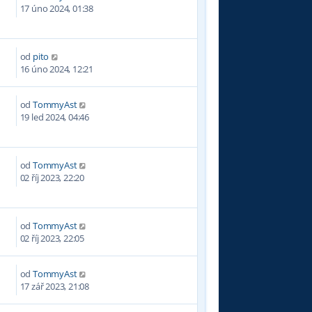
3
17 úno 2024, 01:38
od
pito
0
16 úno 2024, 12:21
od
TommyAst
3
19 led 2024, 04:46
od
TommyAst
3
02 říj 2023, 22:20
od
TommyAst
9
02 říj 2023, 22:05
od
TommyAst
1
17 zář 2023, 21:08