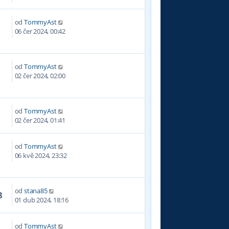
od
TommyAst
6
06 čer 2024, 00:42
od
TommyAst
7
02 čer 2024, 02:00
od
TommyAst
5
02 čer 2024, 01:41
od
TommyAst
4
06 kvě 2024, 23:32
od
stana85
8
01 dub 2024, 18:16
od
TommyAst