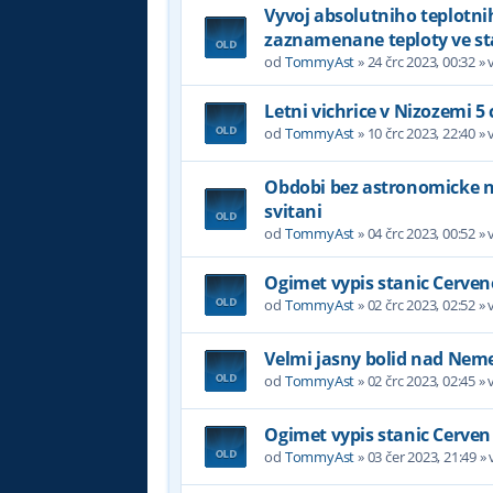
Vyvoj absolutniho teplotni
zaznamenane teploty ve st
od
TommyAst
»
24 črc 2023, 00:32
» 
Letni vichrice v Nizozemi 5
od
TommyAst
»
10 črc 2023, 22:40
» 
Obdobi bez astronomicke noc
svitani
od
TommyAst
»
04 črc 2023, 00:52
» 
Ogimet vypis stanic Cerven
od
TommyAst
»
02 črc 2023, 02:52
» 
Velmi jasny bolid nad Nem
od
TommyAst
»
02 črc 2023, 02:45
» 
Ogimet vypis stanic Cerven
od
TommyAst
»
03 čer 2023, 21:49
» 