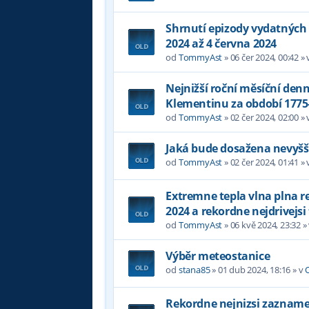
Shrnutí epizody vydatných 
2024 až 4 června 2024
od
TommyAst
»
06 čer 2024, 00:42
» 
Nejnižší roční měsíční denn
Klementinu za období 1775
od
TommyAst
»
02 čer 2024, 02:00
» 
Jaká bude dosažena nevyšší
od
TommyAst
»
02 čer 2024, 01:41
» 
Extremne tepla vlna plna 
2024 a rekordne nejdrivejsi
od
TommyAst
»
06 kvě 2024, 23:32
»
Výběr meteostanice
od
stana85
»
01 dub 2024, 18:16
» v
Rekordne nejnizsi zazname