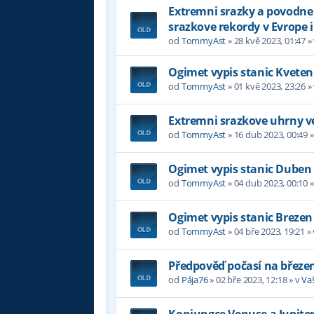
Extremni srazky a povodne v
srazkove rekordy v Evrope i
od
TommyAst
»
28 kvě 2023, 01:47
»
Ogimet vypis stanic Kveten
od
TommyAst
»
01 kvě 2023, 23:26
»
Extremni srazkove uhrny ve
od
TommyAst
»
16 dub 2023, 00:49
»
Ogimet vypis stanic Duben
od
TommyAst
»
04 dub 2023, 00:10
»
Ogimet vypis stanic Brezen
od
TommyAst
»
04 bře 2023, 19:21
»
Předpověď počasí na březe
od
Pája76
»
02 bře 2023, 12:18
» v
Va
Konjungce Venuse a Jupiter