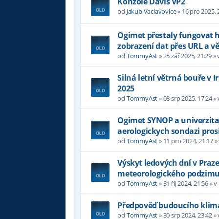
Konzole Davis VP2
od
Jakub Vaclavovice
»
16 pro 2025, 
Ogimet přestaly fungovat
zobrazení dat přes URL a 
od
TommyAst
»
25 zář 2025, 21:29
» 
Silná letní větrná bouře v 
2025
od
TommyAst
»
08 srp 2025, 17:24
»
Ogimet SYNOP a univerzita
aerologickych sondazi pros
od
TommyAst
»
11 pro 2024, 21:17
»
Výskyt ledových dní v Praz
meteorologického podzim
od
TommyAst
»
31 říj 2024, 21:56
» v
Předpověď budoucího klima
od
TommyAst
»
30 srp 2024, 23:42
»