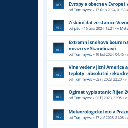
Evropy a obecne v Evrope i 
od
TommyAst
»
17 úno 2024, 01:38
»
Získání dat ze stanice Vevo
od
pito
»
16 úno 2024, 12:21
» v
Mete
Extremni snehova boure na 
mrazu ve Skandinavii
od
TommyAst
»
19 led 2024, 04:46
» 
Vlna veder v Jizni Americe a
teploty - absolutni rekordn
od
TommyAst
»
02 říj 2023, 22:20
» v
Ogimet vypis stanic Rijen 2
od
TommyAst
»
02 říj 2023, 22:05
» v
Meteorologicke leto v Praz
od
TommyAst
»
17 zář 2023, 21:08
» 