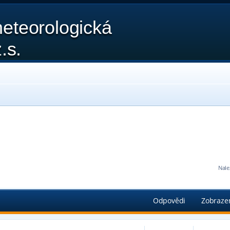
eteorologická
.s.
Nale
edání
Odpovědi
Zobraze