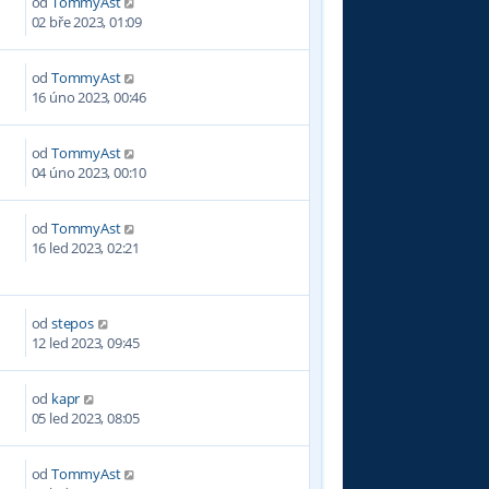
od
TommyAst
3
02 bře 2023, 01:09
od
TommyAst
3
16 úno 2023, 00:46
od
TommyAst
1
04 úno 2023, 00:10
od
TommyAst
9
16 led 2023, 02:21
od
stepos
8
12 led 2023, 09:45
od
kapr
1
05 led 2023, 08:05
od
TommyAst
6