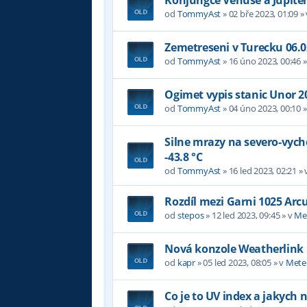
od
TommyAst
»
02 bře 2023, 01:09
»
Zemetreseni v Turecku 06.0
od
TommyAst
»
16 úno 2023, 00:46
»
Ogimet vypis stanic Unor 2
od
TommyAst
»
04 úno 2023, 00:10
»
Silne mrazy na severo-vyc
-43.8 °C
od
TommyAst
»
16 led 2023, 02:21
» 
Rozdíl mezi Garni 1025 Arc
od
stepos
»
12 led 2023, 09:45
» v
Me
Nová konzole Weatherlink
od
kapr
»
05 led 2023, 08:05
» v
Mete
Co je to UV index a jakych