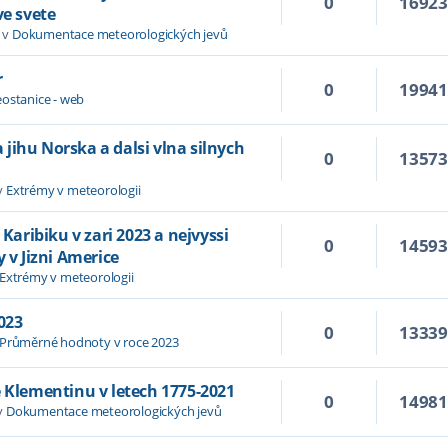
0
1692
ve svete
 v
Dokumentace meteorologických jevů
r
0
1994
ostanice - web
jihu Norska a dalsi vlna silnych
0
1357
v
Extrémy v meteorologii
 Karibiku v zari 2023 a nejvyssi
0
1459
y v Jizni Americe
Extrémy v meteorologii
023
0
1333
Průměrné hodnoty v roce 2023
e Klementinu v letech 1775-2021
0
1498
v
Dokumentace meteorologických jevů