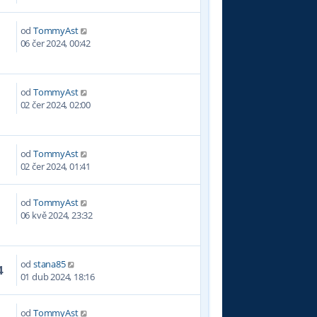
od
TommyAst
6
06 čer 2024, 00:42
od
TommyAst
7
02 čer 2024, 02:00
od
TommyAst
5
02 čer 2024, 01:41
od
TommyAst
4
06 kvě 2024, 23:32
od
stana85
4
01 dub 2024, 18:16
od
TommyAst