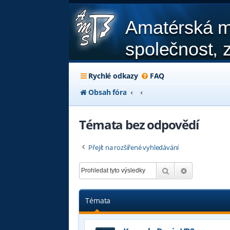
Amatérská m
společnost, z
Rychlé odkazy
FAQ
Obsah fóra
Témata bez odpovědí
Přejít na rozšířené vyhledávání
Hledat
Pokročilé hl
Témata