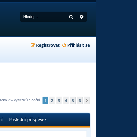
Hledat
Pokročilé hledání
Registrovat
Přihlásit se
2
3
4
5
6
zeno 257 výsledků hledání
1
Další
ní
Poslední příspěvek