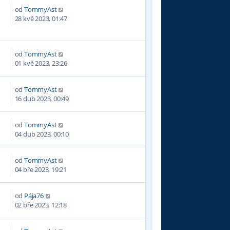
od
TommyAst
5
28 kvě 2023, 01:47
od
TommyAst
6
01 kvě 2023, 23:26
od
TommyAst
2
16 dub 2023, 00:49
od
TommyAst
9
04 dub 2023, 00:10
od
TommyAst
4
04 bře 2023, 19:21
od
Pája76
3
02 bře 2023, 12:18