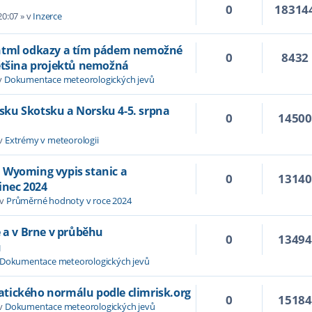
0
18314
20:07
» v
Inzerce
 html odkazy a tím pádem nemožné
0
8432
většina projektů nemožná
v
Dokumentace meteorologických jevů
Irsku Skotsku a Norsku 4-5. srpna
0
1450
 v
Extrémy v meteorologii
 Wyoming vypis stanic a
0
1314
inec 2024
 v
Průměrné hodnoty v roce 2024
e a v Brne v průběhu
0
1349
u
Dokumentace meteorologických jevů
tického normálu podle climrisk.org
0
1518
 v
Dokumentace meteorologických jevů