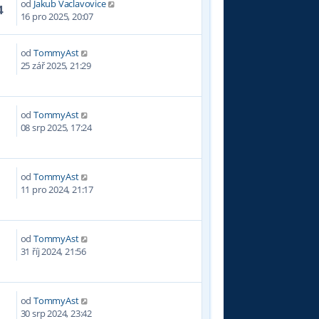
od
Jakub Vaclavovice
4
16 pro 2025, 20:07
od
TommyAst
25 zář 2025, 21:29
od
TommyAst
0
08 srp 2025, 17:24
od
TommyAst
0
11 pro 2024, 21:17
od
TommyAst
4
31 říj 2024, 21:56
od
TommyAst
4
30 srp 2024, 23:42