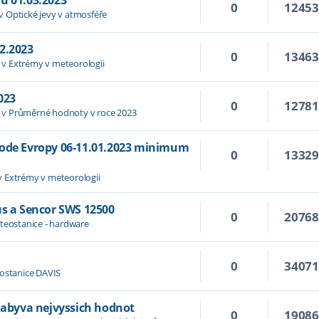
0
1245
 v
Optické jevy v atmosféře
2.2023
0
1346
 v
Extrémy v meteorologii
023
0
1278
 v
Průměrné hodnoty v roce 2023
hode Evropy 06-11.01.2023 minimum
0
1332
v
Extrémy v meteorologii
us a Sencor SWS 12500
0
2076
teostanice - hardware
0
3407
ostanice DAVIS
 nabyva nejvyssich hodnot
0
1908