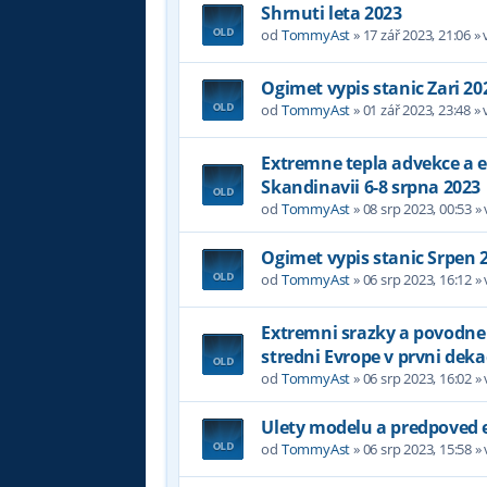
Shrnuti leta 2023
od
TommyAst
»
17 zář 2023, 21:06
» 
Ogimet vypis stanic Zari 20
od
TommyAst
»
01 zář 2023, 23:48
» 
Extremne tepla advekce a 
Skandinavii 6-8 srpna 2023
od
TommyAst
»
08 srp 2023, 00:53
»
Ogimet vypis stanic Srpen 
od
TommyAst
»
06 srp 2023, 16:12
»
Extremni srazky a povodne
stredni Evrope v prvni dek
od
TommyAst
»
06 srp 2023, 16:02
»
Ulety modelu a predpoved 
od
TommyAst
»
06 srp 2023, 15:58
»