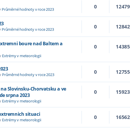
0
1247
v
Průměrné hodnoty v roce 2023
23
0
1284
v
Průměrné hodnoty v roce 2023
extremni boure nad Baltem a
0
1438
 v
Extrémy v meteorologii
2023
0
1275
 v
Průměrné hodnoty v roce 2023
 na Slovinsku-Chorvatsku a ve
0
1592
ade srpna 2023
 v
Extrémy v meteorologii
extremnich situaci
0
1656
 v
Extrémy v meteorologii