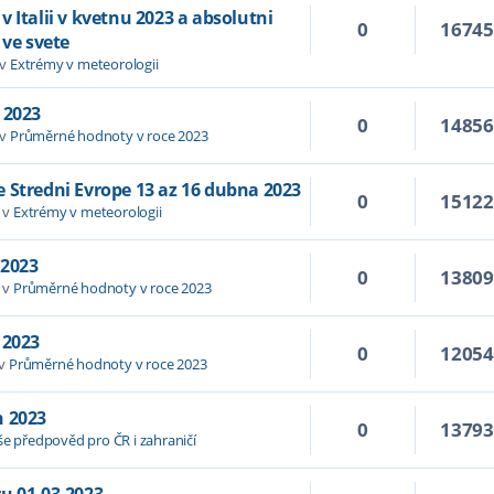
 Italii v kvetnu 2023 a absolutni
0
1674
 ve svete
 v
Extrémy v meteorologii
 2023
0
1485
 v
Průměrné hodnoty v roce 2023
 Stredni Evrope 13 az 16 dubna 2023
0
1512
 v
Extrémy v meteorologii
 2023
0
1380
 v
Průměrné hodnoty v roce 2023
 2023
0
1205
 v
Průměrné hodnoty v roce 2023
n 2023
0
1379
še předpověd pro ČR i zahraničí
u 01.03.2023