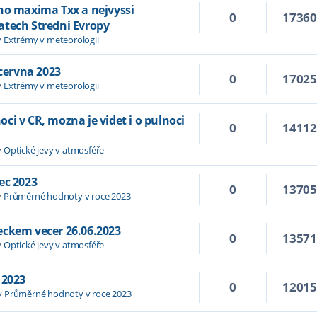
ho maxima Txx a nejvyssi
0
1736
atech Stredni Evropy
v
Extrémy v meteorologii
 cervna 2023
0
1702
v
Extrémy v meteorologii
i v CR, mozna je videt i o pulnoci
0
1411
v
Optické jevy v atmosféře
ec 2023
0
1370
v
Průměrné hodnoty v roce 2023
eckem vecer 26.06.2023
0
1357
v
Optické jevy v atmosféře
 2023
0
1201
v
Průměrné hodnoty v roce 2023