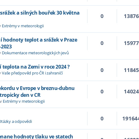
srážek a silných bouřek 30 května
0
1387
v
Extrémy v meteorologii
í hodnoty teplot a srážek v Praze
0
1597
-2023
v
Dokumentace meteorologických jevů
 teplota na Zemi v roce 2024 ?
0
1184
v
Vaše předpověd pro ČR i zahraničí
rekordu v Evrope v breznu-dubnu
0
1402
 tropicky den v CR
 v
Extrémy v meteorologii
0
19164
Otázky a odpovědi
nane hodnoty tlaku ve statech