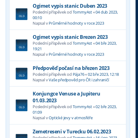
Ogimet vypis stanic Duben 2023
Poslední příspěvek od
TommyAst
«
04 dub 2023,
00:10
Napsal v
Průměrné hodnoty v roce 2023
Ogimet vypis stanic Brezen 2023
Poslední příspěvek od
TommyAst
«
04 bře 2023,
19:21
Napsal v
Průměrné hodnoty v roce 2023
Předpověď počasí na březen 2023
Poslední příspěvek od
Pája76
«
02 bře 2023, 12:18
Napsal v
Vaše předpověd pro ČR i zahraničí
Konjungce Venuse a Jupiteru
01.03.2023
Poslední příspěvek od
TommyAst
«
02 bře 2023,
01:09
Napsal v
Optické jevy v atmosféře
Zemetreseni v Turecku 06.02.2023
Poslední příspěvek od
TommyAst
«
16 úno 2023,