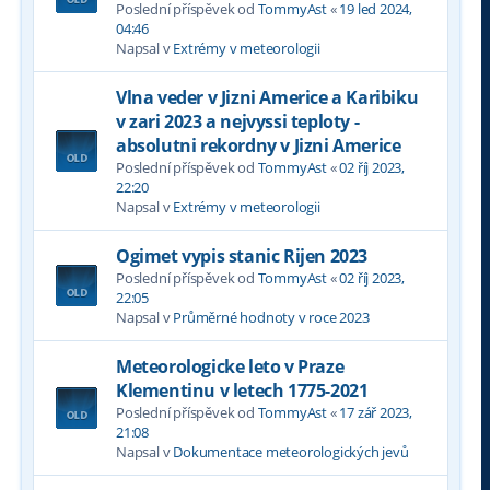
Poslední příspěvek od
TommyAst
«
19 led 2024,
04:46
Napsal v
Extrémy v meteorologii
Vlna veder v Jizni Americe a Karibiku
v zari 2023 a nejvyssi teploty -
absolutni rekordny v Jizni Americe
Poslední příspěvek od
TommyAst
«
02 říj 2023,
22:20
Napsal v
Extrémy v meteorologii
Ogimet vypis stanic Rijen 2023
Poslední příspěvek od
TommyAst
«
02 říj 2023,
22:05
Napsal v
Průměrné hodnoty v roce 2023
Meteorologicke leto v Praze
Klementinu v letech 1775-2021
Poslední příspěvek od
TommyAst
«
17 zář 2023,
21:08
Napsal v
Dokumentace meteorologických jevů