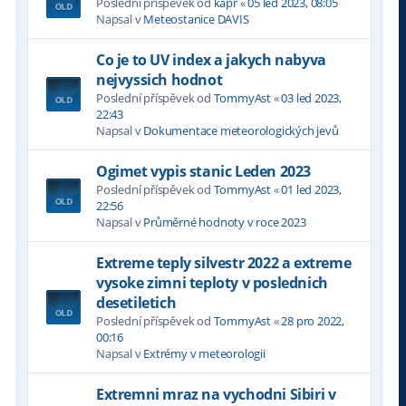
Poslední příspěvek od
kapr
«
05 led 2023, 08:05
Napsal v
Meteostanice DAVIS
Co je to UV index a jakych nabyva
nejvyssich hodnot
Poslední příspěvek od
TommyAst
«
03 led 2023,
22:43
Napsal v
Dokumentace meteorologických jevů
Ogimet vypis stanic Leden 2023
Poslední příspěvek od
TommyAst
«
01 led 2023,
22:56
Napsal v
Průměrné hodnoty v roce 2023
Extreme teply silvestr 2022 a extreme
vysoke zimni teploty v poslednich
desetiletich
Poslední příspěvek od
TommyAst
«
28 pro 2022,
00:16
Napsal v
Extrémy v meteorologii
Extremni mraz na vychodni Sibiri v