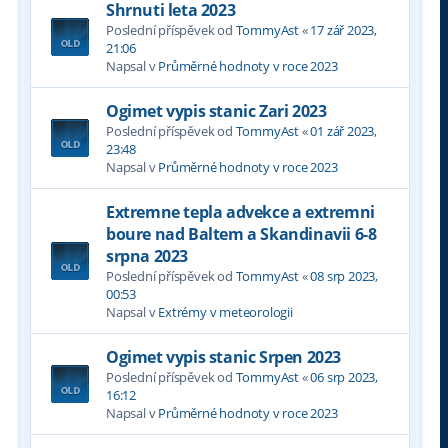
Shrnuti leta 2023
Poslední příspěvek od
TommyAst
«
17 zář 2023,
21:06
Napsal v
Průměrné hodnoty v roce 2023
Ogimet vypis stanic Zari 2023
Poslední příspěvek od
TommyAst
«
01 zář 2023,
23:48
Napsal v
Průměrné hodnoty v roce 2023
Extremne tepla advekce a extremni
boure nad Baltem a Skandinavii 6-8
srpna 2023
Poslední příspěvek od
TommyAst
«
08 srp 2023,
00:53
Napsal v
Extrémy v meteorologii
Ogimet vypis stanic Srpen 2023
Poslední příspěvek od
TommyAst
«
06 srp 2023,
16:12
Napsal v
Průměrné hodnoty v roce 2023