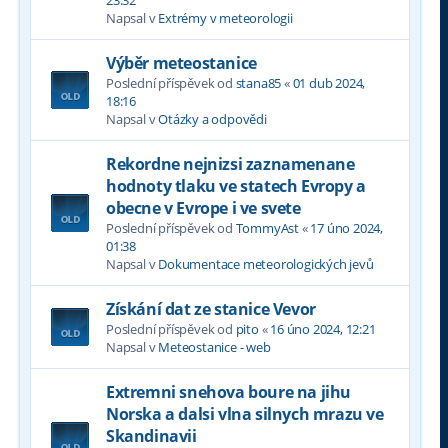
Napsal v
Extrémy v meteorologii
Výběr meteostanice
Poslední příspěvek od
stana85
«
01 dub 2024,
18:16
Napsal v
Otázky a odpovědi
Rekordne nejnizsi zaznamenane
hodnoty tlaku ve statech Evropy a
obecne v Evrope i ve svete
Poslední příspěvek od
TommyAst
«
17 úno 2024,
01:38
Napsal v
Dokumentace meteorologických jevů
Získání dat ze stanice Vevor
Poslední příspěvek od
pito
«
16 úno 2024, 12:21
Napsal v
Meteostanice - web
Extremni snehova boure na jihu
Norska a dalsi vlna silnych mrazu ve
Skandinavii