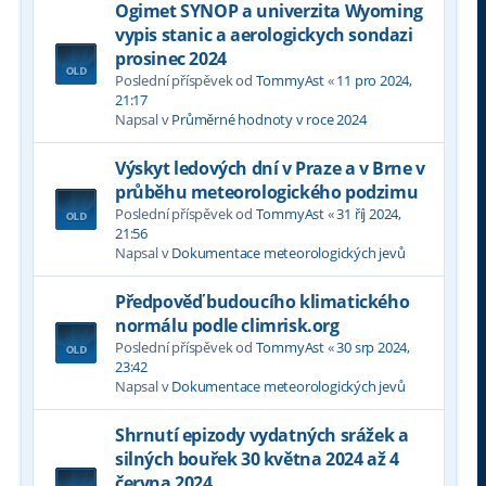
Ogimet SYNOP a univerzita Wyoming
vypis stanic a aerologickych sondazi
prosinec 2024
Poslední příspěvek od
TommyAst
«
11 pro 2024,
21:17
Napsal v
Průměrné hodnoty v roce 2024
Výskyt ledových dní v Praze a v Brne v
průběhu meteorologického podzimu
Poslední příspěvek od
TommyAst
«
31 říj 2024,
21:56
Napsal v
Dokumentace meteorologických jevů
Předpověď budoucího klimatického
normálu podle climrisk.org
Poslední příspěvek od
TommyAst
«
30 srp 2024,
23:42
Napsal v
Dokumentace meteorologických jevů
Shrnutí epizody vydatných srážek a
silných bouřek 30 května 2024 až 4
června 2024