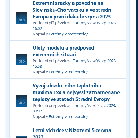
Extremni srazky a povodne na
Slovinsku-Chorvatsku a ve stredni
Evrope v prvni dekade srpna 2023
Poslední příspěvek od
TommyAst
«
06 srp 2023,
16:02
Napsal v
Extrémy v meteorologii
Ulety modelu a predpoved
extremnich situaci
Poslední příspěvek od
TommyAst
«
06 srp 2023,
15:58
Napsal v
Extrémy v meteorologii
Vyvoj absolutniho teplotniho
maxima Txx a nejvyssi zaznamenane
teploty ve statech Stredni Evropy
Poslední příspěvek od
TommyAst
«
24 črc 2023,
00:32
Napsal v
Extrémy v meteorologii
Letni vichrice v Nizozemi 5 cervna
2023