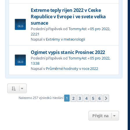
Extreme teply rijen 2022 v Ceske
Republice v Evrope i ve svete velka
sumace
Poslední příspěvek od
TommyAst
«
05 pro 2022,
22:21
Napsal v
Extrémy v meteorologii
Ogimet vypis stanic Prosinec 2022
Poslední příspěvek od
TommyAst
«
05 pro 2022,
13:38
Napsal v
Průměrné hodnoty v roce 2022
2
3
4
5
6
Nalezeno 257 výsledků hledání
1
Další
Přejít na