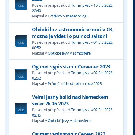
Poslední příspěvek od
TommyAst
«
10 črc 2023,
22:40
Napsal v
Extrémy v meteorologii
Obdobi bez astronomicke noci v CR,
mozna je videt i o pulnoci svitani
Poslední příspěvek od
TommyAst
«
04 črc 2023,
00:52
Napsal v
Optické jevy v atmosféře
Ogimet vypis stanic Cervenec 2023
Poslední příspěvek od
TommyAst
«
02 črc 2023,
02:52
Napsal v
Průměrné hodnoty v roce 2023
Velmi jasny bolid nad Nemeckem
vecer 26.06.2023
Poslední příspěvek od
TommyAst
«
02 črc 2023,
02:45
Napsal v
Optické jevy v atmosféře
Ogimet vypis stanic Cerven 2023