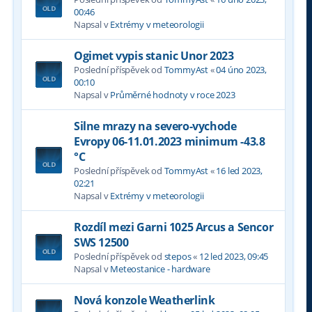
00:46
Napsal v
Extrémy v meteorologii
Ogimet vypis stanic Unor 2023
Poslední příspěvek od
TommyAst
«
04 úno 2023,
00:10
Napsal v
Průměrné hodnoty v roce 2023
Silne mrazy na severo-vychode
Evropy 06-11.01.2023 minimum -43.8
°C
Poslední příspěvek od
TommyAst
«
16 led 2023,
02:21
Napsal v
Extrémy v meteorologii
Rozdíl mezi Garni 1025 Arcus a Sencor
SWS 12500
Poslední příspěvek od
stepos
«
12 led 2023, 09:45
Napsal v
Meteostanice - hardware
Nová konzole Weatherlink