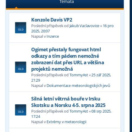
Témata
Konzole Davis VP2
Poslední příspěvek od
Jakub Vaclavovice
«
16 pro
2025, 20:07
Napsal v
Inzerce
Ogimet přestaly fungovat html
odkazy a tím pádem nemožné
zobrazení dat přes URL a většina
projektů nemožná
Poslední příspěvek od
TommyAst
«
25 zář 2025,
21:29
Napsal v
Dokumentace meteorologických jevů
Silná letní větrná bouře v Irsku
Skotsku a Norsku 4-5. srpna 2025
Poslední příspěvek od
TommyAst
«
08 srp 2025,
17:24
Napsal v
Extrémy v meteorologii