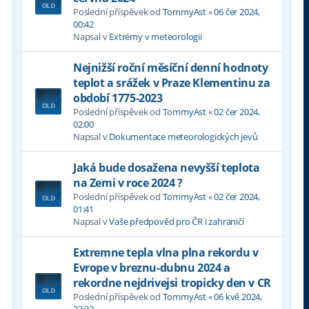
Poslední příspěvek od
TommyAst
«
06 čer 2024,
00:42
Napsal v
Extrémy v meteorologii
Nejnižší roční měsíční denní hodnoty
teplot a srážek v Praze Klementinu za
období 1775-2023
Poslední příspěvek od
TommyAst
«
02 čer 2024,
02:00
Napsal v
Dokumentace meteorologických jevů
Jaká bude dosažena nevyšší teplota
na Zemi v roce 2024 ?
Poslední příspěvek od
TommyAst
«
02 čer 2024,
01:41
Napsal v
Vaše předpověd pro ČR i zahraničí
Extremne tepla vlna plna rekordu v
Evrope v breznu-dubnu 2024 a
rekordne nejdrivejsi tropicky den v CR
Poslední příspěvek od
TommyAst
«
06 kvě 2024,
23:32