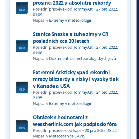
prosinci 2022 a absolutni rekordy
Poslední příspěvek od
TommyAst
«
27 pro 2022,
01:09
Napsal v
Extrémy v meteorologii
Stanice Snezka a tuhe zimy v CR
poslednich cca 30 letech
Poslední příspěvek od
TommyAst
«
27 pro 2022,
01:08
Napsal v
Dokumentace meteorologických jevů
Extremni Arkticky vpad rekordni
mrazy blizzardy a nizky i vysoky tlak
v Kanade a USA
Poslední příspěvek od
TommyAst
«
24 pro 2022,
21:35
Napsal v
Extrémy v meteorologii
Obrázek s hodnotami z
weatherlink.com jak podpis do fóra
Poslední příspěvek od
kapr
«
20 pro 2022, 18:22
Napsal v
Meteostanice DAVIS