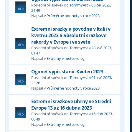
Poslední příspěvek od
TommyAst
«
03 čer 2023,
21:49
Napsal v
Průměrné hodnoty v roce 2023
Extremni srazky a povodne v Italii v
kvetnu 2023 a absolutni srazkove
rekordy v Evrope i ve svete
Poslední příspěvek od
TommyAst
«
28 kvě 2023,
01:47
Napsal v
Extrémy v meteorologii
Ogimet vypis stanic Kveten 2023
Poslední příspěvek od
TommyAst
«
01 kvě 2023,
23:26
Napsal v
Průměrné hodnoty v roce 2023
Extremni srazkove uhrny ve Stredni
Evrope 13 az 16 dubna 2023
Poslední příspěvek od
TommyAst
«
16 dub 2023,
00:49
Napsal v
Extrémy v meteorologii