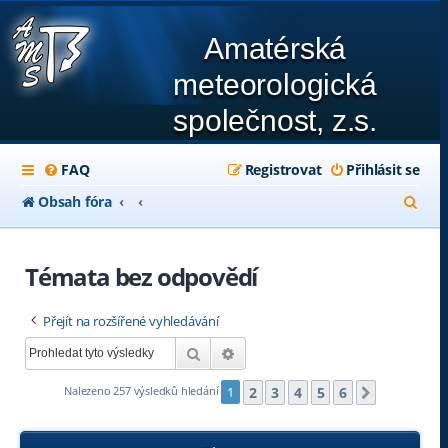
Amatérská
meteorologická
společnost, z.s.
FAQ
Registrovat
Přihlásit se
H
Obsah fóra
l
e
Témata bez odpovědí
d
Přejít na rozšířené vyhledávání
a
Hledat
Pokročilé hledání
t
2
3
4
5
6
Nalezeno 257 výsledků hledání
1
Další