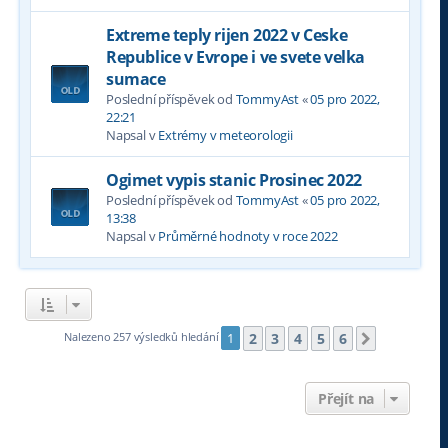
Extreme teply rijen 2022 v Ceske
Republice v Evrope i ve svete velka
sumace
Poslední příspěvek od
TommyAst
«
05 pro 2022,
22:21
Napsal v
Extrémy v meteorologii
Ogimet vypis stanic Prosinec 2022
Poslední příspěvek od
TommyAst
«
05 pro 2022,
13:38
Napsal v
Průměrné hodnoty v roce 2022
2
3
4
5
6
Nalezeno 257 výsledků hledání
1
Další
Přejít na