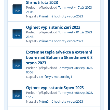
Shrnuti leta 2023
Poslední příspěvek od
TommyAst
«
17 zář 2023,
21:06
Napsal v
Průměrné hodnoty v roce 2023
Ogimet vypis stanic Zari 2023
Poslední příspěvek od
TommyAst
«
01 zář 2023,
23:48
Napsal v
Průměrné hodnoty v roce 2023
Extremne tepla advekce a extremni
boure nad Baltem a Skandinavii 6-8
srpna 2023
Poslední příspěvek od
TommyAst
«
08 srp 2023,
00:53
Napsal v
Extrémy v meteorologii
Ogimet vypis stanic Srpen 2023
Poslední příspěvek od
TommyAst
«
06 srp 2023,
16:12
Napsal v
Průměrné hodnoty v roce 2023