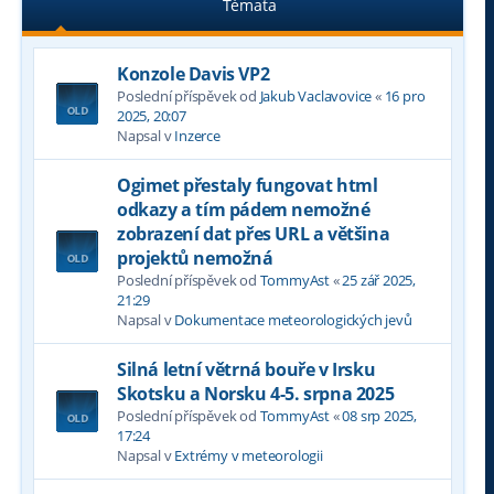
Témata
Konzole Davis VP2
Poslední příspěvek od
Jakub Vaclavovice
«
16 pro
2025, 20:07
Napsal v
Inzerce
Ogimet přestaly fungovat html
odkazy a tím pádem nemožné
zobrazení dat přes URL a většina
projektů nemožná
Poslední příspěvek od
TommyAst
«
25 zář 2025,
21:29
Napsal v
Dokumentace meteorologických jevů
Silná letní větrná bouře v Irsku
Skotsku a Norsku 4-5. srpna 2025
Poslední příspěvek od
TommyAst
«
08 srp 2025,
17:24
Napsal v
Extrémy v meteorologii