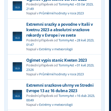
Poslední příspěvek od
TommyAst
«
03 čer 2023,
21:49
Napsal v
Průměrné hodnoty v roce 2023
Extremni srazky a povodne v Italii v
kvetnu 2023 a absolutni srazkove
rekordy v Evrope i ve svete
Poslední příspěvek od
TommyAst
«
28 kvě 2023,
01:47
Napsal v
Extrémy v meteorologii
Ogimet vypis stanic Kveten 2023
Poslední příspěvek od
TommyAst
«
01 kvě 2023,
23:26
Napsal v
Průměrné hodnoty v roce 2023
Extremni srazkove uhrny ve Stredni
Evrope 13 az 16 dubna 2023
Poslední příspěvek od
TommyAst
«
16 dub 2023,
00:49
Napsal v
Extrémy v meteorologii