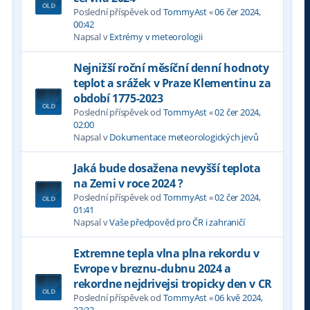
Poslední příspěvek od
TommyAst
«
06 čer 2024,
00:42
Napsal v
Extrémy v meteorologii
Nejnižší roční měsíční denní hodnoty
teplot a srážek v Praze Klementinu za
období 1775-2023
Poslední příspěvek od
TommyAst
«
02 čer 2024,
02:00
Napsal v
Dokumentace meteorologických jevů
Jaká bude dosažena nevyšší teplota
na Zemi v roce 2024 ?
Poslední příspěvek od
TommyAst
«
02 čer 2024,
01:41
Napsal v
Vaše předpověd pro ČR i zahraničí
Extremne tepla vlna plna rekordu v
Evrope v breznu-dubnu 2024 a
rekordne nejdrivejsi tropicky den v CR
Poslední příspěvek od
TommyAst
«
06 kvě 2024,
23:32