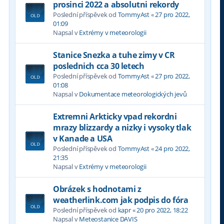
prosinci 2022 a absolutni rekordy
Poslední příspěvek od
TommyAst
«
27 pro 2022,
01:09
Napsal v
Extrémy v meteorologii
Stanice Snezka a tuhe zimy v CR
poslednich cca 30 letech
Poslední příspěvek od
TommyAst
«
27 pro 2022,
01:08
Napsal v
Dokumentace meteorologických jevů
Extremni Arkticky vpad rekordni
mrazy blizzardy a nizky i vysoky tlak
v Kanade a USA
Poslední příspěvek od
TommyAst
«
24 pro 2022,
21:35
Napsal v
Extrémy v meteorologii
Obrázek s hodnotami z
weatherlink.com jak podpis do fóra
Poslední příspěvek od
kapr
«
20 pro 2022, 18:22
Napsal v
Meteostanice DAVIS