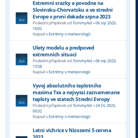
Extremni srazky a povodne na
Slovinsku-Chorvatsku a ve stredni
Evrope v prvni dekade srpna 2023
Poslední příspěvek od
TommyAst
«
06 srp 2023,
16:02
Napsal v
Extrémy v meteorologii
Ulety modelu a predpoved
extremnich situaci
Poslední příspěvek od
TommyAst
«
06 srp 2023,
15:58
Napsal v
Extrémy v meteorologii
Vyvoj absolutniho teplotniho
maxima Txx a nejvyssi zaznamenane
teploty ve statech Stredni Evropy
Poslední příspěvek od
TommyAst
«
24 črc 2023,
00:32
Napsal v
Extrémy v meteorologii
Letni vichrice v Nizozemi 5 cervna
2023