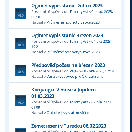
Ogimet vypis stanic Duben 2023
Poslední příspěvek od
TommyAst
«
04 dub 2023,
00:10
Napsal v
Průměrné hodnoty v roce 2023
Ogimet vypis stanic Brezen 2023
Poslední příspěvek od
TommyAst
«
04 bře 2023,
19:21
Napsal v
Průměrné hodnoty v roce 2023
Předpověď počasí na březen 2023
Poslední příspěvek od
Pája76
«
02 bře 2023, 12:18
Napsal v
Vaše předpověd pro ČR i zahraničí
Konjungce Venuse a Jupiteru
01.03.2023
Poslední příspěvek od
TommyAst
«
02 bře 2023,
01:09
Napsal v
Optické jevy v atmosféře
Zemetreseni v Turecku 06.02.2023
Poslední příspěvek od
TommyAst
«
16 úno 2023,