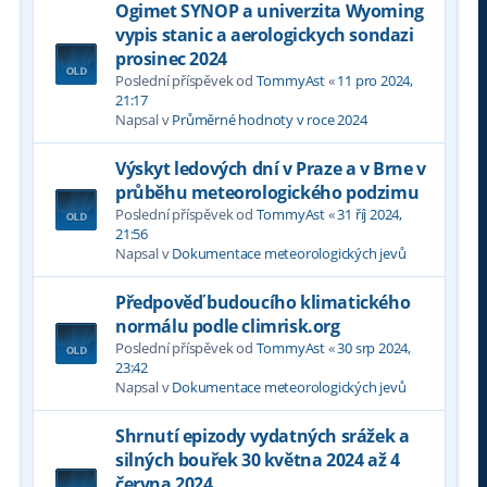
Ogimet SYNOP a univerzita Wyoming
vypis stanic a aerologickych sondazi
prosinec 2024
Poslední příspěvek od
TommyAst
«
11 pro 2024,
21:17
Napsal v
Průměrné hodnoty v roce 2024
Výskyt ledových dní v Praze a v Brne v
průběhu meteorologického podzimu
Poslední příspěvek od
TommyAst
«
31 říj 2024,
21:56
Napsal v
Dokumentace meteorologických jevů
Předpověď budoucího klimatického
normálu podle climrisk.org
Poslední příspěvek od
TommyAst
«
30 srp 2024,
23:42
Napsal v
Dokumentace meteorologických jevů
Shrnutí epizody vydatných srážek a
silných bouřek 30 května 2024 až 4
června 2024