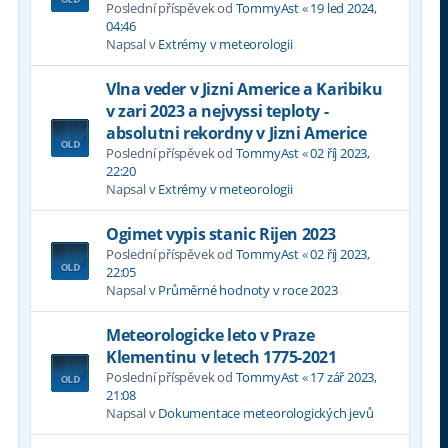
Poslední příspěvek od
TommyAst
«
19 led 2024,
04:46
Napsal v
Extrémy v meteorologii
Vlna veder v Jizni Americe a Karibiku
v zari 2023 a nejvyssi teploty -
absolutni rekordny v Jizni Americe
Poslední příspěvek od
TommyAst
«
02 říj 2023,
22:20
Napsal v
Extrémy v meteorologii
Ogimet vypis stanic Rijen 2023
Poslední příspěvek od
TommyAst
«
02 říj 2023,
22:05
Napsal v
Průměrné hodnoty v roce 2023
Meteorologicke leto v Praze
Klementinu v letech 1775-2021
Poslední příspěvek od
TommyAst
«
17 zář 2023,
21:08
Napsal v
Dokumentace meteorologických jevů