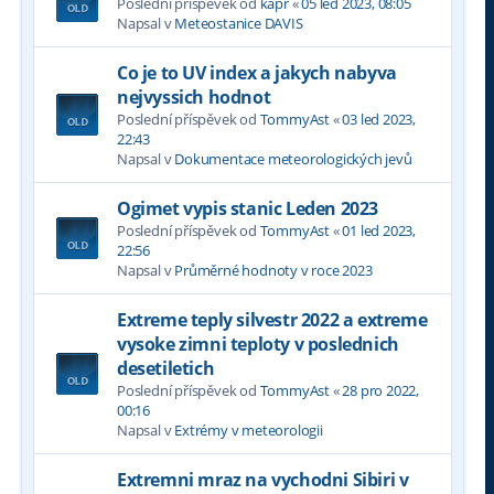
Poslední příspěvek od
kapr
«
05 led 2023, 08:05
Napsal v
Meteostanice DAVIS
Co je to UV index a jakych nabyva
nejvyssich hodnot
Poslední příspěvek od
TommyAst
«
03 led 2023,
22:43
Napsal v
Dokumentace meteorologických jevů
Ogimet vypis stanic Leden 2023
Poslední příspěvek od
TommyAst
«
01 led 2023,
22:56
Napsal v
Průměrné hodnoty v roce 2023
Extreme teply silvestr 2022 a extreme
vysoke zimni teploty v poslednich
desetiletich
Poslední příspěvek od
TommyAst
«
28 pro 2022,
00:16
Napsal v
Extrémy v meteorologii
Extremni mraz na vychodni Sibiri v