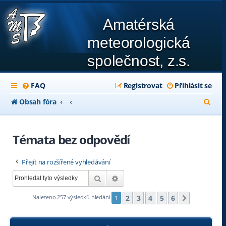
Amatérská
meteorologická
společnost, z.s.
FAQ
Registrovat
Přihlásit se
H
Obsah fóra
l
e
Témata bez odpovědí
d
Přejít na rozšířené vyhledávání
a
Hledat
Pokročilé hledání
t
2
3
4
5
6
Nalezeno 257 výsledků hledání
1
Další