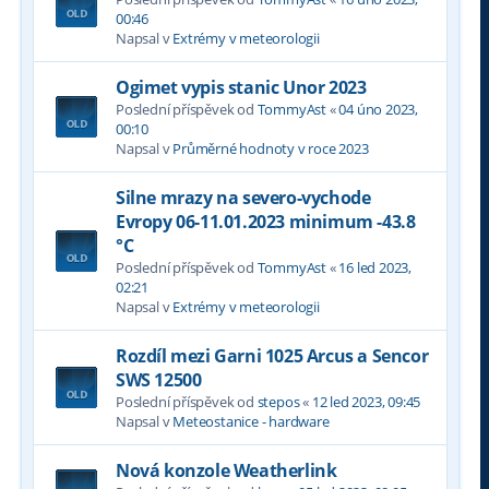
00:46
Napsal v
Extrémy v meteorologii
Ogimet vypis stanic Unor 2023
Poslední příspěvek od
TommyAst
«
04 úno 2023,
00:10
Napsal v
Průměrné hodnoty v roce 2023
Silne mrazy na severo-vychode
Evropy 06-11.01.2023 minimum -43.8
°C
Poslední příspěvek od
TommyAst
«
16 led 2023,
02:21
Napsal v
Extrémy v meteorologii
Rozdíl mezi Garni 1025 Arcus a Sencor
SWS 12500
Poslední příspěvek od
stepos
«
12 led 2023, 09:45
Napsal v
Meteostanice - hardware
Nová konzole Weatherlink