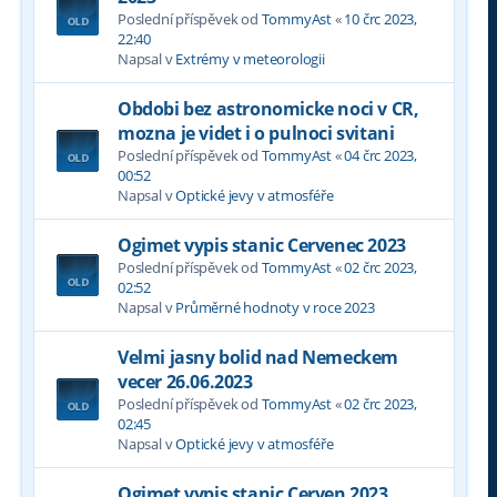
Poslední příspěvek od
TommyAst
«
10 črc 2023,
22:40
Napsal v
Extrémy v meteorologii
Obdobi bez astronomicke noci v CR,
mozna je videt i o pulnoci svitani
Poslední příspěvek od
TommyAst
«
04 črc 2023,
00:52
Napsal v
Optické jevy v atmosféře
Ogimet vypis stanic Cervenec 2023
Poslední příspěvek od
TommyAst
«
02 črc 2023,
02:52
Napsal v
Průměrné hodnoty v roce 2023
Velmi jasny bolid nad Nemeckem
vecer 26.06.2023
Poslední příspěvek od
TommyAst
«
02 črc 2023,
02:45
Napsal v
Optické jevy v atmosféře
Ogimet vypis stanic Cerven 2023