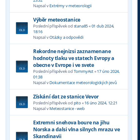
Napsal v
Extrémy v meteorologii
Výběr meteostanice
Poslední příspěvek od
stana85
«
01 dub 2024,
18:16
Napsal v
Otázky a odpovědi
Rekordne nejnizsi zaznamenane
hodnoty tlaku ve statech Evropy a
obecne v Evrope i ve svete
Poslední příspěvek od
TommyAst
«
17 úno 2024,
01:38
Napsal v
Dokumentace meteorologických jevů
Získání dat ze stanice Vevor
Poslední příspěvek od
pito
«
16 úno 2024, 12:21
Napsal v
Meteostanice - web
Extremni snehova boure na jihu
Norska a dalsi vlna silnych mrazu ve
Skandinavii