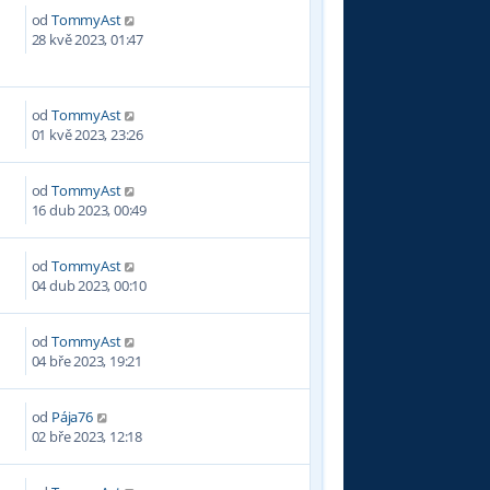
od
TommyAst
6
28 kvě 2023, 01:47
od
TommyAst
9
01 kvě 2023, 23:26
od
TommyAst
2
16 dub 2023, 00:49
od
TommyAst
0
04 dub 2023, 00:10
od
TommyAst
4
04 bře 2023, 19:21
od
Pája76
3
02 bře 2023, 12:18