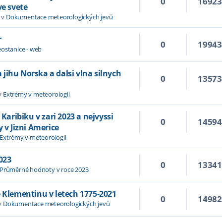
0
1692
ve svete
 v
Dokumentace meteorologických jevů
r
0
1994
ostanice - web
jihu Norska a dalsi vlna silnych
0
1357
v
Extrémy v meteorologii
 Karibiku v zari 2023 a nejvyssi
0
1459
y v Jizni Americe
Extrémy v meteorologii
023
0
1334
Průměrné hodnoty v roce 2023
e Klementinu v letech 1775-2021
0
1498
v
Dokumentace meteorologických jevů