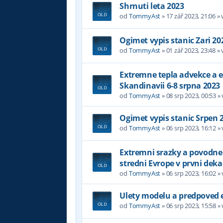
Shrnuti leta 2023
od
TommyAst
»
17 zář 2023, 21:06
» 
Ogimet vypis stanic Zari 20
od
TommyAst
»
01 zář 2023, 23:48
» 
Extremne tepla advekce a 
Skandinavii 6-8 srpna 2023
od
TommyAst
»
08 srp 2023, 00:53
»
Ogimet vypis stanic Srpen 
od
TommyAst
»
06 srp 2023, 16:12
»
Extremni srazky a povodne
stredni Evrope v prvni dek
od
TommyAst
»
06 srp 2023, 16:02
»
Ulety modelu a predpoved 
od
TommyAst
»
06 srp 2023, 15:58
»