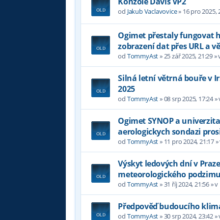
Konzole Davis VP2
od
Jakub Vaclavovice
»
16 pro 2025, 
Ogimet přestaly fungovat
zobrazení dat přes URL a 
od
TommyAst
»
25 zář 2025, 21:29
» 
Silná letní větrná bouře v 
2025
od
TommyAst
»
08 srp 2025, 17:24
»
Ogimet SYNOP a univerzita
aerologickych sondazi pros
od
TommyAst
»
11 pro 2024, 21:17
»
Výskyt ledových dní v Praz
meteorologického podzim
od
TommyAst
»
31 říj 2024, 21:56
» v
Předpověď budoucího klima
od
TommyAst
»
30 srp 2024, 23:42
»