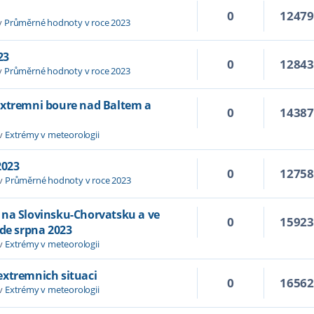
0
1247
v
Průměrné hodnoty v roce 2023
23
0
1284
v
Průměrné hodnoty v roce 2023
extremni boure nad Baltem a
0
1438
 v
Extrémy v meteorologii
2023
0
1275
 v
Průměrné hodnoty v roce 2023
 na Slovinsku-Chorvatsku a ve
0
1592
ade srpna 2023
 v
Extrémy v meteorologii
extremnich situaci
0
1656
 v
Extrémy v meteorologii