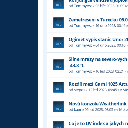
od
TommyAst
»
02 bře 2023, 01:09
»
Zemetreseni v Turecku 06.0
od
TommyAst
»
16 úno 2023, 00:46
»
Ogimet vypis stanic Unor 2
od
TommyAst
»
04 úno 2023, 00:10
»
Silne mrazy na severo-vyc
-43.8 °C
od
TommyAst
»
16 led 2023, 02:21
» 
Rozdíl mezi Garni 1025 Arc
od
stepos
»
12 led 2023, 09:45
» v
Me
Nová konzole Weatherlink
od
kapr
»
05 led 2023, 08:05
» v
Mete
Co je to UV index a jakych