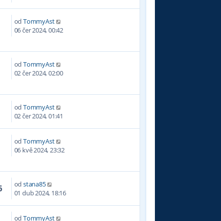
od
TommyAst
7
06 čer 2024, 00:42
od
TommyAst
7
02 čer 2024, 02:00
od
TommyAst
5
02 čer 2024, 01:41
od
TommyAst
4
06 kvě 2024, 23:32
od
stana85
6
01 dub 2024, 18:16
od
TommyAst