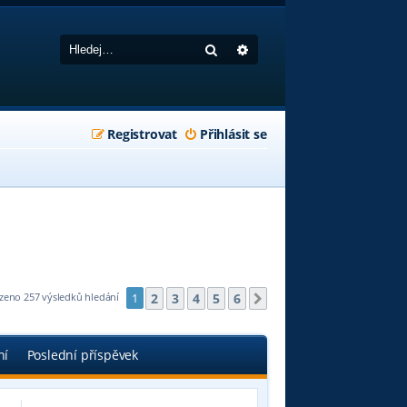
Hledat
Pokročilé hledání
Registrovat
Přihlásit se
2
3
4
5
6
zeno 257 výsledků hledání
1
Další
ní
Poslední příspěvek