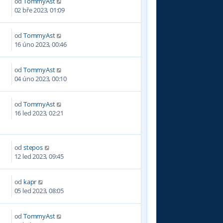
od
TommyAst
3
02 bře 2023, 01:09
od
TommyAst
3
16 úno 2023, 00:46
od
TommyAst
3
04 úno 2023, 00:10
od
TommyAst
9
16 led 2023, 02:21
od
stepos
9
12 led 2023, 09:45
od
kapr
2
05 led 2023, 08:05
od
TommyAst
8