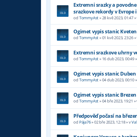
Extremni srazky a povodne v
srazkove rekordy v Evrope i
od
TommyAst
»
28 kvě 2023, 01:47
»
Ogimet vypis stanic Kveten
od
TommyAst
»
01 kvě 2023, 23:26
»
Extremni srazkove uhrny ve
od
TommyAst
»
16 dub 2023, 00:49
»
Ogimet vypis stanic Duben
od
TommyAst
»
04 dub 2023, 00:10
»
Ogimet vypis stanic Brezen
od
TommyAst
»
04 bře 2023, 19:21
»
Předpověď počasí na březe
od
Pája76
»
02 bře 2023, 12:18
» v
Va
Konjungce Venuse a Jupiter