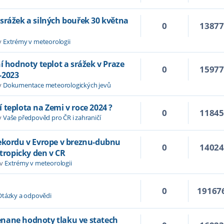
srážek a silných bouřek 30 května
0
1387
v
Extrémy v meteorologii
í hodnoty teplot a srážek v Praze
0
1597
-2023
v
Dokumentace meteorologických jevů
 teplota na Zemi v roce 2024 ?
0
1184
v
Vaše předpověd pro ČR i zahraničí
rekordu v Evrope v breznu-dubnu
0
1402
 tropicky den v CR
 v
Extrémy v meteorologii
0
19167
Otázky a odpovědi
nane hodnoty tlaku ve statech