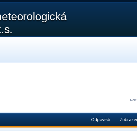
eteorologická
.s.
Nale
edání
Odpovědi
Zobraze