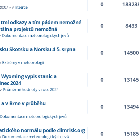
0
18323
20:07
» v
Inzerce
 html odkazy a tím pádem nemožné
0
8433
většina projektů nemožná
v
Dokumentace meteorologických jevů
Irsku Skotsku a Norsku 4-5. srpna
0
1450
 v
Extrémy v meteorologii
 Wyoming vypis stanic a
0
1314
inec 2024
 v
Průměrné hodnoty v roce 2024
e a v Brne v průběhu
0
1349
u
Dokumentace meteorologických jevů
tického normálu podle climrisk.org
0
1518
 v
Dokumentace meteorologických jevů