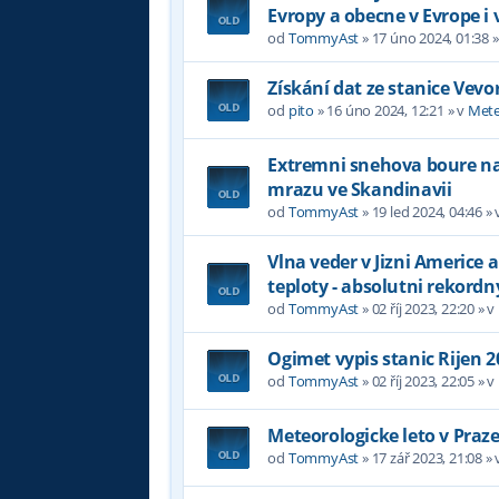
Evropy a obecne v Evrope i 
od
TommyAst
»
17 úno 2024, 01:38
»
Získání dat ze stanice Vevo
od
pito
»
16 úno 2024, 12:21
» v
Mete
Extremni snehova boure na 
mrazu ve Skandinavii
od
TommyAst
»
19 led 2024, 04:46
» 
Vlna veder v Jizni Americe a
teploty - absolutni rekordn
od
TommyAst
»
02 říj 2023, 22:20
» v
Ogimet vypis stanic Rijen 2
od
TommyAst
»
02 říj 2023, 22:05
» v
Meteorologicke leto v Praz
od
TommyAst
»
17 zář 2023, 21:08
» 