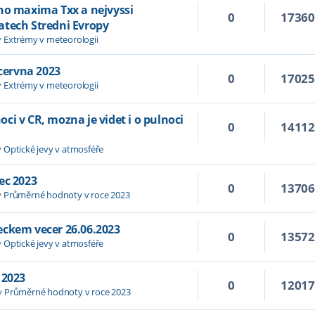
ho maxima Txx a nejvyssi
0
1736
atech Stredni Evropy
v
Extrémy v meteorologii
 cervna 2023
0
1702
v
Extrémy v meteorologii
i v CR, mozna je videt i o pulnoci
0
1411
v
Optické jevy v atmosféře
ec 2023
0
1370
v
Průměrné hodnoty v roce 2023
eckem vecer 26.06.2023
0
1357
v
Optické jevy v atmosféře
 2023
0
1201
v
Průměrné hodnoty v roce 2023