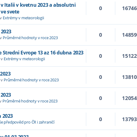
 Italii v kvetnu 2023 a absolutni
0
1674
 ve svete
 v
Extrémy v meteorologii
 2023
0
1485
 v
Průměrné hodnoty v roce 2023
 Stredni Evrope 13 az 16 dubna 2023
0
1512
 v
Extrémy v meteorologii
 2023
0
1381
 v
Průměrné hodnoty v roce 2023
 2023
0
1205
 v
Průměrné hodnoty v roce 2023
n 2023
0
1379
še předpověd pro ČR i zahraničí
u 01.03.2023