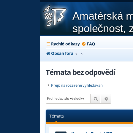
Amatérská m
společnost, z
Rychlé odkazy
FAQ
Obsah fóra
Témata bez odpovědí
Přejít na rozšířené vyhledávání
Hledat
Pokročilé hl
Témata