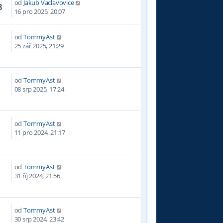
od
Jakub Vaclavovice
8
16 pro 2025, 20:07
od
TommyAst
25 zář 2025, 21:29
od
TommyAst
0
08 srp 2025, 17:24
od
TommyAst
5
11 pro 2024, 21:17
od
TommyAst
4
31 říj 2024, 21:56
od
TommyAst
5
30 srp 2024, 23:42