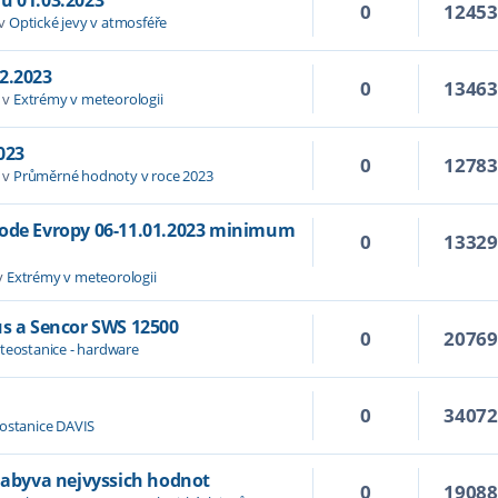
0
1245
 v
Optické jevy v atmosféře
2.2023
0
1346
 v
Extrémy v meteorologii
023
0
1278
 v
Průměrné hodnoty v roce 2023
hode Evropy 06-11.01.2023 minimum
0
1332
v
Extrémy v meteorologii
us a Sencor SWS 12500
0
2076
teostanice - hardware
0
3407
ostanice DAVIS
 nabyva nejvyssich hodnot
0
1908