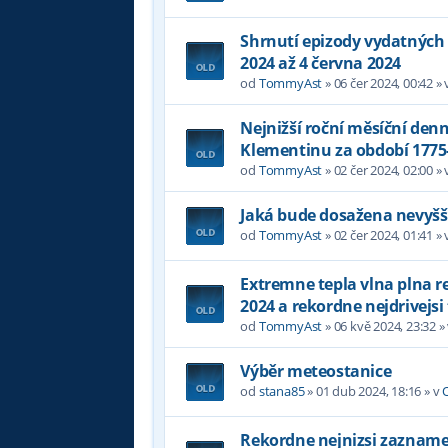
Shrnutí epizody vydatných 
2024 až 4 června 2024
od
TommyAst
»
06 čer 2024, 00:42
» 
Nejnižší roční měsíční denn
Klementinu za období 1775
od
TommyAst
»
02 čer 2024, 02:00
» 
Jaká bude dosažena nevyšší
od
TommyAst
»
02 čer 2024, 01:41
» 
Extremne tepla vlna plna 
2024 a rekordne nejdrivejsi
od
TommyAst
»
06 kvě 2024, 23:32
»
Výběr meteostanice
od
stana85
»
01 dub 2024, 18:16
» v
Rekordne nejnizsi zazname