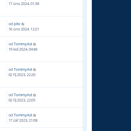
3
17 úno 2024, 01:38
od
pito
3
16 úno 2024, 12:21
od
TommyAst
3
19 led 2024, 04:46
od
TommyAst
4
02 říj 2023, 22:20
od
TommyAst
1
02 říj 2023, 22:05
od
TommyAst
2
17 zář 2023, 21:08