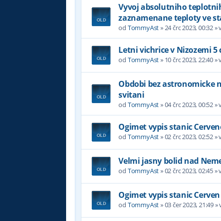
Vyvoj absolutniho teplotni
zaznamenane teploty ve st
od
TommyAst
»
24 črc 2023, 00:32
» 
Letni vichrice v Nizozemi 5
od
TommyAst
»
10 črc 2023, 22:40
» 
Obdobi bez astronomicke noc
svitani
od
TommyAst
»
04 črc 2023, 00:52
» 
Ogimet vypis stanic Cerven
od
TommyAst
»
02 črc 2023, 02:52
» 
Velmi jasny bolid nad Nem
od
TommyAst
»
02 črc 2023, 02:45
» 
Ogimet vypis stanic Cerven
od
TommyAst
»
03 čer 2023, 21:49
» 