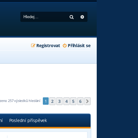
Hledat
Pokročilé hledání
Registrovat
Přihlásit se
2
3
4
5
6
zeno 257 výsledků hledání
1
Další
ní
Poslední příspěvek