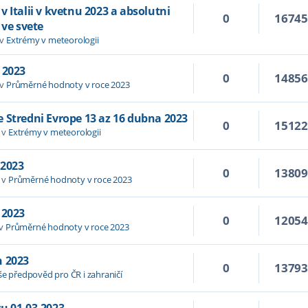
 Italii v kvetnu 2023 a absolutni
0
1674
 ve svete
 v
Extrémy v meteorologii
 2023
0
1485
 v
Průměrné hodnoty v roce 2023
 Stredni Evrope 13 az 16 dubna 2023
0
1512
 v
Extrémy v meteorologii
 2023
0
1380
 v
Průměrné hodnoty v roce 2023
 2023
0
1205
 v
Průměrné hodnoty v roce 2023
n 2023
0
1379
še předpověd pro ČR i zahraničí
u 01.03.2023