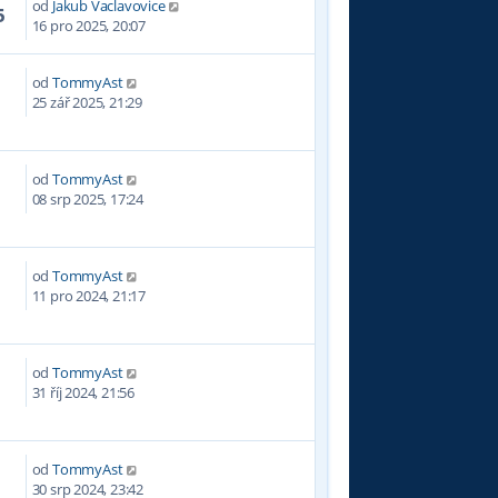
od
Jakub Vaclavovice
5
16 pro 2025, 20:07
od
TommyAst
25 zář 2025, 21:29
od
TommyAst
0
08 srp 2025, 17:24
od
TommyAst
0
11 pro 2024, 21:17
od
TommyAst
4
31 říj 2024, 21:56
od
TommyAst
4
30 srp 2024, 23:42