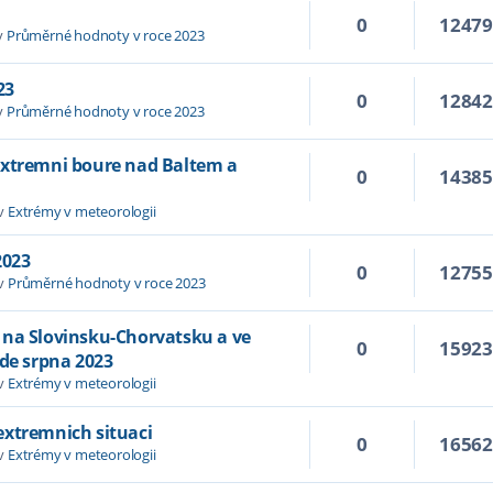
0
1247
v
Průměrné hodnoty v roce 2023
23
0
1284
v
Průměrné hodnoty v roce 2023
extremni boure nad Baltem a
0
1438
 v
Extrémy v meteorologii
2023
0
1275
 v
Průměrné hodnoty v roce 2023
 na Slovinsku-Chorvatsku a ve
0
1592
ade srpna 2023
 v
Extrémy v meteorologii
extremnich situaci
0
1656
 v
Extrémy v meteorologii