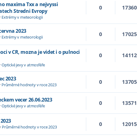
ho maxima Txx a nejvyssi
0
1736
atech Stredni Evropy
v
Extrémy v meteorologii
 cervna 2023
0
1702
v
Extrémy v meteorologii
i v CR, mozna je videt i o pulnoci
0
1411
v
Optické jevy v atmosféře
ec 2023
0
1370
v
Průměrné hodnoty v roce 2023
eckem vecer 26.06.2023
0
1357
v
Optické jevy v atmosféře
 2023
0
1201
v
Průměrné hodnoty v roce 2023