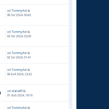
od
TommyAst
6
06 čer 2024, 00:42
od
TommyAst
7
02 čer 2024, 02:00
od
TommyAst
5
02 čer 2024, 01:41
od
TommyAst
4
06 kvě 2024, 23:32
od
stana85
4
01 dub 2024, 18:16
od
TommyAst