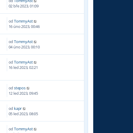
od
TommyAst
3
02 bře 2023, 01:09
od
TommyAst
3
16 úno 2023, 00:46
od
TommyAst
1
04 úno 2023, 00:10
od
TommyAst
9
16 led 2023, 02:21
od
stepos
8
12 led 2023, 09:45
od
kapr
1
05 led 2023, 08:05
od
TommyAst
6