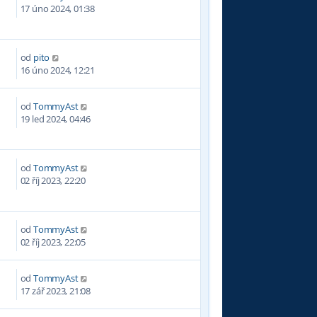
3
17 úno 2024, 01:38
od
pito
1
16 úno 2024, 12:21
od
TommyAst
3
19 led 2024, 04:46
od
TommyAst
3
02 říj 2023, 22:20
od
TommyAst
9
02 říj 2023, 22:05
od
TommyAst
1
17 zář 2023, 21:08