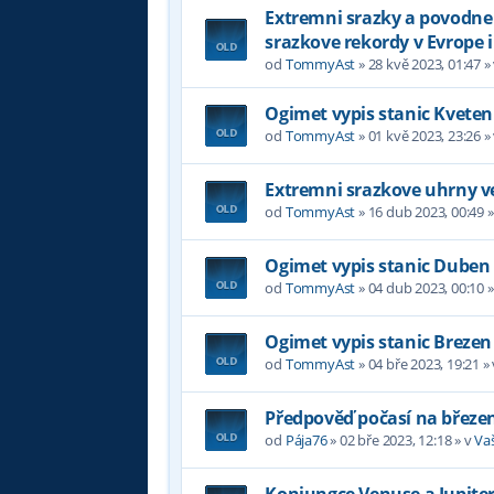
Extremni srazky a povodne v
srazkove rekordy v Evrope i
od
TommyAst
»
28 kvě 2023, 01:47
»
Ogimet vypis stanic Kveten
od
TommyAst
»
01 kvě 2023, 23:26
»
Extremni srazkove uhrny ve
od
TommyAst
»
16 dub 2023, 00:49
»
Ogimet vypis stanic Duben
od
TommyAst
»
04 dub 2023, 00:10
»
Ogimet vypis stanic Brezen
od
TommyAst
»
04 bře 2023, 19:21
»
Předpověď počasí na březe
od
Pája76
»
02 bře 2023, 12:18
» v
Va
Konjungce Venuse a Jupiter