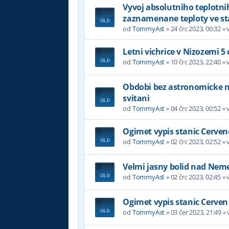
Vyvoj absolutniho teplotni
zaznamenane teploty ve st
od
TommyAst
»
24 črc 2023, 00:32
» 
Letni vichrice v Nizozemi 5
od
TommyAst
»
10 črc 2023, 22:40
» 
Obdobi bez astronomicke noc
svitani
od
TommyAst
»
04 črc 2023, 00:52
» 
Ogimet vypis stanic Cerven
od
TommyAst
»
02 črc 2023, 02:52
» 
Velmi jasny bolid nad Nem
od
TommyAst
»
02 črc 2023, 02:45
» 
Ogimet vypis stanic Cerven
od
TommyAst
»
03 čer 2023, 21:49
» 