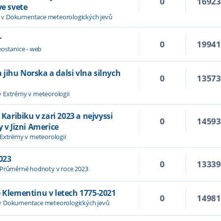
0
1692
ve svete
 v
Dokumentace meteorologických jevů
r
0
1994
ostanice - web
jihu Norska a dalsi vlna silnych
0
1357
v
Extrémy v meteorologii
 Karibiku v zari 2023 a nejvyssi
0
1459
y v Jizni Americe
Extrémy v meteorologii
023
0
1333
Průměrné hodnoty v roce 2023
e Klementinu v letech 1775-2021
0
1498
v
Dokumentace meteorologických jevů