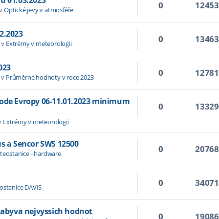
0
1245
 v
Optické jevy v atmosféře
2.2023
0
1346
 v
Extrémy v meteorologii
023
0
1278
 v
Průměrné hodnoty v roce 2023
hode Evropy 06-11.01.2023 minimum
0
1332
v
Extrémy v meteorologii
us a Sencor SWS 12500
0
2076
teostanice - hardware
0
3407
ostanice DAVIS
 nabyva nejvyssich hodnot
0
1908