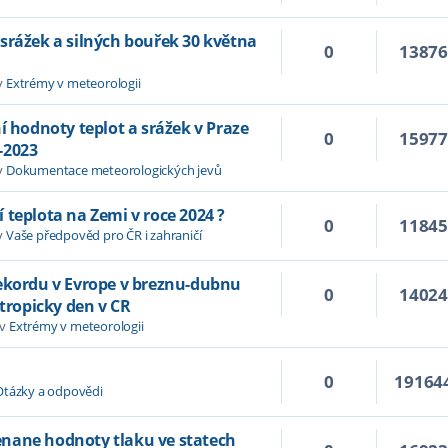
srážek a silných bouřek 30 května
0
1387
v
Extrémy v meteorologii
í hodnoty teplot a srážek v Praze
0
1597
-2023
v
Dokumentace meteorologických jevů
 teplota na Zemi v roce 2024 ?
0
1184
v
Vaše předpověd pro ČR i zahraničí
rekordu v Evrope v breznu-dubnu
0
1402
 tropicky den v CR
 v
Extrémy v meteorologii
0
19164
Otázky a odpovědi
nane hodnoty tlaku ve statech