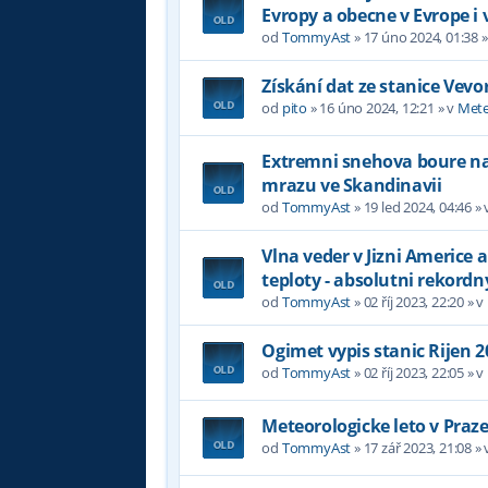
Evropy a obecne v Evrope i 
od
TommyAst
»
17 úno 2024, 01:38
»
Získání dat ze stanice Vevo
od
pito
»
16 úno 2024, 12:21
» v
Mete
Extremni snehova boure na 
mrazu ve Skandinavii
od
TommyAst
»
19 led 2024, 04:46
» 
Vlna veder v Jizni Americe a
teploty - absolutni rekordn
od
TommyAst
»
02 říj 2023, 22:20
» v
Ogimet vypis stanic Rijen 2
od
TommyAst
»
02 říj 2023, 22:05
» v
Meteorologicke leto v Praz
od
TommyAst
»
17 zář 2023, 21:08
» 