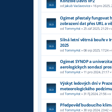
Konzole Davis VP2
od
Jakub Vaclavovice
»
16 pro 2025, 
Ogimet přestaly fungovat
zobrazení dat přes URL a 
od
TommyAst
»
25 zář 2025, 21:29
» 
Silná letní větrná bouře v 
2025
od
TommyAst
»
08 srp 2025, 17:24
»
Ogimet SYNOP a univerzita
aerologickych sondazi pros
od
TommyAst
»
11 pro 2024, 21:17
»
Výskyt ledových dní v Praz
meteorologického podzim
od
TommyAst
»
31 říj 2024, 21:56
» v
Předpověď budoucího klima
od
TommyAst
»
30 srp 2024, 23:42
»