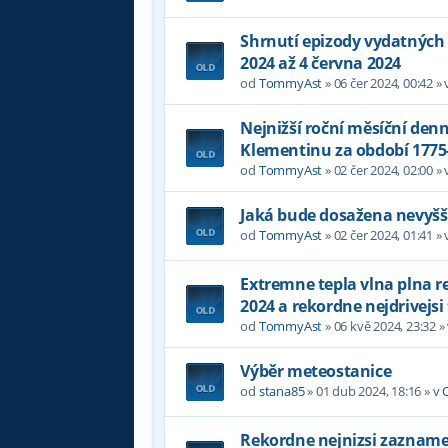
Shrnutí epizody vydatných 
2024 až 4 června 2024
od
TommyAst
»
06 čer 2024, 00:42
» 
Nejnižší roční měsíční denn
Klementinu za období 1775
od
TommyAst
»
02 čer 2024, 02:00
» 
Jaká bude dosažena nevyšší
od
TommyAst
»
02 čer 2024, 01:41
» 
Extremne tepla vlna plna 
2024 a rekordne nejdrivejsi
od
TommyAst
»
06 kvě 2024, 23:32
»
Výběr meteostanice
od
stana85
»
01 dub 2024, 18:16
» v
Rekordne nejnizsi zazname