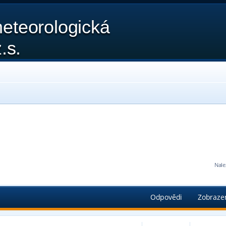
eteorologická
.s.
Nale
edání
Odpovědi
Zobraze