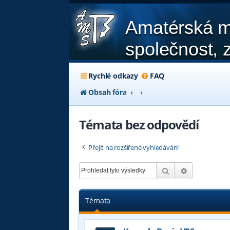
Amatérská m
společnost, z
Rychlé odkazy
FAQ
Obsah fóra
Témata bez odpovědí
Přejít na rozšířené vyhledávání
Hledat
Pokročilé hl
Témata