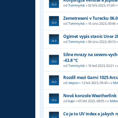
od
TommyAst
»
02 bře 2023, 01:09
»
Zemetreseni v Turecku 06.0
od
TommyAst
»
16 úno 2023, 00:46
»
Ogimet vypis stanic Unor 2
od
TommyAst
»
04 úno 2023, 00:10
»
Silne mrazy na severo-vyc
-43.8 °C
od
TommyAst
»
16 led 2023, 02:21
» 
Rozdíl mezi Garni 1025 Arc
od
stepos
»
12 led 2023, 09:45
» v
Me
Nová konzole Weatherlink
od
kapr
»
05 led 2023, 08:05
» v
Mete
Co je to UV index a jakych