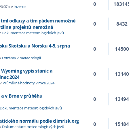
0
18314
20:07
» v
Inzerce
 html odkazy a tím pádem nemožné
0
8432
většina projektů nemožná
v
Dokumentace meteorologických jevů
Irsku Skotsku a Norsku 4-5. srpna
0
1450
 v
Extrémy v meteorologii
 Wyoming vypis stanic a
0
1314
inec 2024
 v
Průměrné hodnoty v roce 2024
e a v Brne v průběhu
0
1349
u
Dokumentace meteorologických jevů
tického normálu podle climrisk.org
0
1518
 v
Dokumentace meteorologických jevů