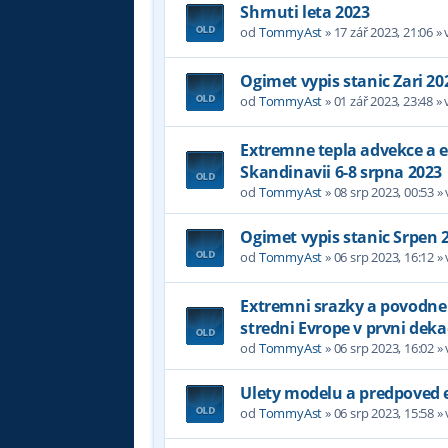
Shrnuti leta 2023
od
TommyAst
»
17 zář 2023, 21:06
» 
Ogimet vypis stanic Zari 20
od
TommyAst
»
01 zář 2023, 23:48
» 
Extremne tepla advekce a 
Skandinavii 6-8 srpna 2023
od
TommyAst
»
08 srp 2023, 00:53
»
Ogimet vypis stanic Srpen 
od
TommyAst
»
06 srp 2023, 16:12
»
Extremni srazky a povodne
stredni Evrope v prvni dek
od
TommyAst
»
06 srp 2023, 16:02
»
Ulety modelu a predpoved 
od
TommyAst
»
06 srp 2023, 15:58
»