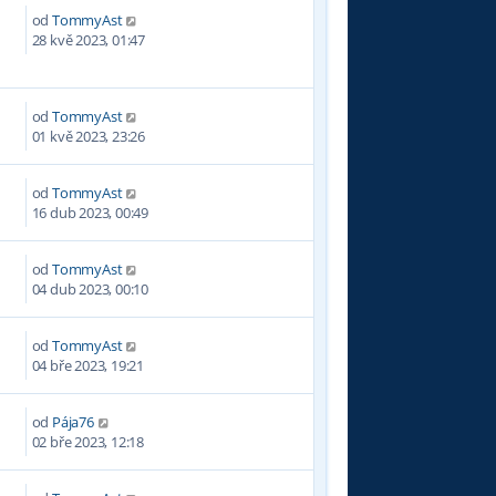
od
TommyAst
5
28 kvě 2023, 01:47
od
TommyAst
6
01 kvě 2023, 23:26
od
TommyAst
2
16 dub 2023, 00:49
od
TommyAst
9
04 dub 2023, 00:10
od
TommyAst
4
04 bře 2023, 19:21
od
Pája76
3
02 bře 2023, 12:18