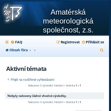
Amatérská
meteorologická
společnost, z.s.
FAQ
Registrovat
Přihlásit se
H
Obsah fóra
l
e
Aktivní témata
d
Přejít na rozšířené vyhledávání
a
Nalezeno 0 výsledků hledání • Stránka
1
z
1
t
Nebyly nalezeny žádné vhodné výsledky.
Nalezeno 0 výsledků hledání • Stránka
1
z
1