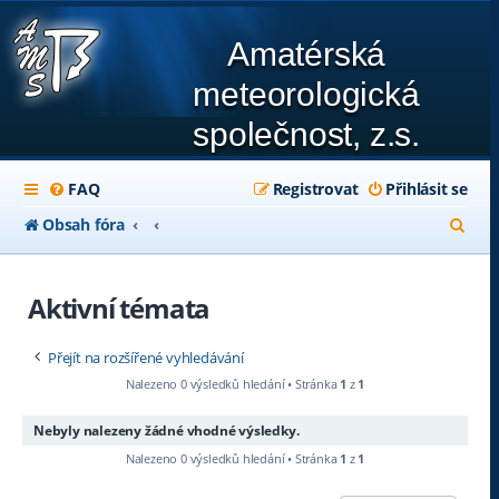
Amatérská
meteorologická
společnost, z.s.
FAQ
Registrovat
Přihlásit se
H
Obsah fóra
l
e
Aktivní témata
d
Přejít na rozšířené vyhledávání
a
Nalezeno 0 výsledků hledání • Stránka
1
z
1
t
Nebyly nalezeny žádné vhodné výsledky.
Nalezeno 0 výsledků hledání • Stránka
1
z
1