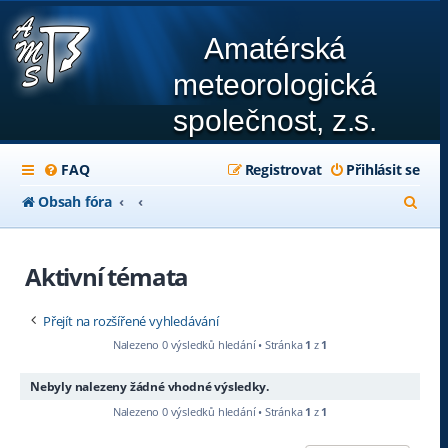
Amatérská
meteorologická
společnost, z.s.
FAQ
Registrovat
Přihlásit se
H
Obsah fóra
l
e
Aktivní témata
d
Přejít na rozšířené vyhledávání
a
Nalezeno 0 výsledků hledání • Stránka
1
z
1
t
Nebyly nalezeny žádné vhodné výsledky.
Nalezeno 0 výsledků hledání • Stránka
1
z
1