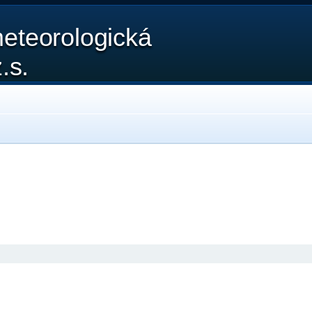
eteorologická
.s.