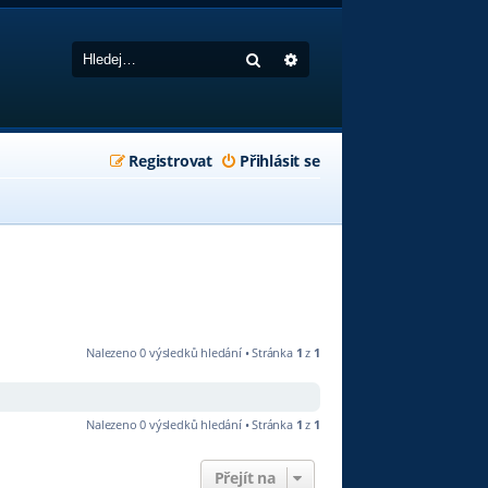
Hledat
Pokročilé hledání
Registrovat
Přihlásit se
Nalezeno 0 výsledků hledání • Stránka
1
z
1
Nalezeno 0 výsledků hledání • Stránka
1
z
1
Přejít na