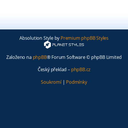
Absolution Style by
Premium phpBB Styles
Založeno na
phpBB
® Forum Software © phpBB Limited
Český překlad –
phpBB.cz
Soukromí
|
Podmínky