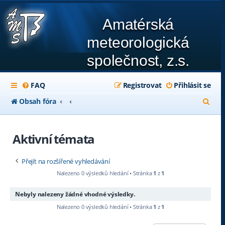
Amatérská
meteorologická
společnost, z.s.
FAQ
Registrovat
Přihlásit se
H
Obsah fóra
l
e
Aktivní témata
d
Přejít na rozšířené vyhledávání
a
Nalezeno 0 výsledků hledání • Stránka
1
z
1
t
Nebyly nalezeny žádné vhodné výsledky.
Nalezeno 0 výsledků hledání • Stránka
1
z
1