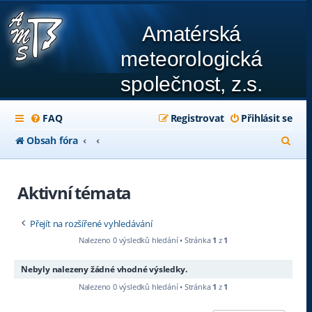
Amatérská
meteorologická
společnost, z.s.
FAQ
Registrovat
Přihlásit se
H
Obsah fóra
l
e
Aktivní témata
d
Přejít na rozšířené vyhledávání
a
Nalezeno 0 výsledků hledání • Stránka
1
z
1
t
Nebyly nalezeny žádné vhodné výsledky.
Nalezeno 0 výsledků hledání • Stránka
1
z
1