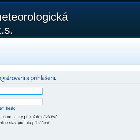
eteorologická
.s.
gistrováni a přihlášeni.
sem heslo
ě automaticky při každé návštěvě
line stav pro toto přihlášení