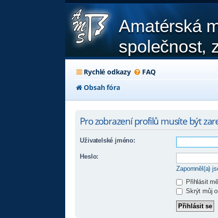
Amatérská m
společnost, z
Rychlé odkazy
FAQ
Obsah fóra
Pro zobrazení profilů musíte být zare
Uživatelské jméno:
Heslo:
Zapomněl(a) j
Přihlásit m
Skrýt můj on