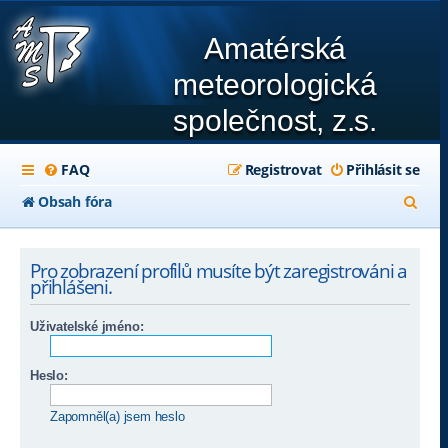
Amatérská
meteorologická
společnost, z.s.
FAQ
Registrovat
Přihlásit se
H
Obsah fóra
l
e
Pro zobrazení profilů musíte být zaregistrováni a
přihlášeni.
d
a
Uživatelské jméno:
t
Heslo:
Zapomněl(a) jsem heslo