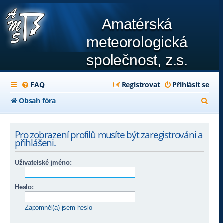
Amatérská
meteorologická
společnost, z.s.
FAQ
Registrovat
Přihlásit se
H
Obsah fóra
l
e
Pro zobrazení profilů musíte být zaregistrováni a
přihlášeni.
d
a
Uživatelské jméno:
t
Heslo:
Zapomněl(a) jsem heslo