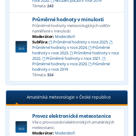
roce 2020
,
Aktuální počasí v roce 2019
Témata:
243
Průměrné hodnoty v minulosti
Průměrné hodnoty meteorologických veličin
naměřené v minulosti
Moderátor:
Moderátoři
Subfóra:
Průměrné hodnoty v roce 2025
,
Průměrné hodnoty v roce 2024
,
Průměrné
hodnoty v roce 2023
,
Průměrné hodnoty v roce
2022
,
Průměrné hodnoty v roce 2021
,
Průměrné hodnoty v roce 2020
,
Průměrné
hodnoty v roce 2019
Témata:
324
Amatérská meteorologie v České republice
Provoz elektronické meteostanice
Vše o provozování elektronických amatérských
meteostanic.
Moderátor:
Moderátoři