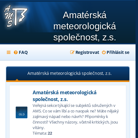
Amatérská
meteorologická
společnost, z.s.
FAQ
Registrovat
Přihlásit se
Amatérská meteorologická společnost, z.s.
Amatérská meteorologická
společnost, z.s.
Veřejná sekce týkající se subjektů sdružených v
AMS. Co se vám líbí a co naopak ne? Máte nějaký
zajímavý nápad nebo návrh? Připomínky k
činnosti? Všechny názory, včetně kritických, jsou
vítány.
Témata:
22