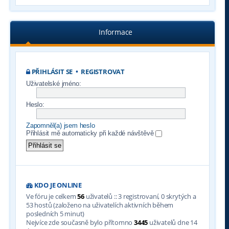
Informace
PŘIHLÁSIT SE
•
REGISTROVAT
Uživatelské jméno:
Heslo:
Zapomněl(a) jsem heslo
Přihlásit mě automaticky při každé návštěvě
KDO JE ONLINE
Ve fóru je celkem
56
uživatelů :: 3 registrovaní, 0 skrytých a
53 hostů (založeno na uživatelích aktivních během
posledních 5 minut)
Nejvíce zde současně bylo přítomno
3445
uživatelů dne 14