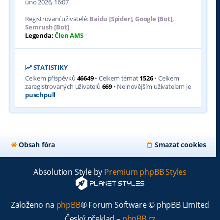
úno 2026, 16:07
Registrovaní uživatelé:
Baidu [Spider]
,
Google [Bot]
,
Semrush [Bot]
Legenda:
Člen AMS
STATISTIKY
Celkem příspěvků
46649
• Celkem témat
1526
• Celkem
zaregistrovaných uživatelů
669
• Nejnovějším uživatelem je
puschpull
Obsah fóra
Smazat cookies
Absolution Style by
Premium phpBB Styles
Založeno na
phpBB
® Forum Software © phpBB Limited
Český překlad –
phpBB.cz