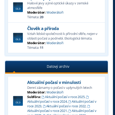
Halové jevy a jiné optické úkazy v zemské
atmosféře
Moderátor:
Moderátoři
Témata:
20
Člověk a příroda
Vztah lidské společnosti k přírodní sféře, nejen v
oblasti počasí a podnebí. Ekologická témata.
Moderátor:
Moderátoři
Témata:
11
Datový archiv
Aktuální počasí v minulosti
Denní záznamy o počasí v uplynulých letech
Moderátor:
Moderátoři
Subfóra:
Aktuální počasí v roce 2025
,
Aktuální počasí v roce 2024
,
Aktuální počasí v
roce 2023
,
Aktuální počasí v roce 2022
,
Aktuální počasí v roce 2021
,
Aktuální počasí v