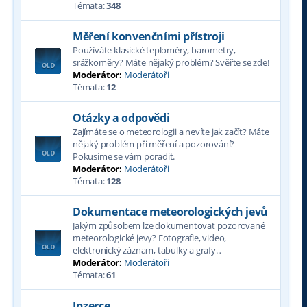
Témata:
348
Měření konvenčními přístroji
Používáte klasické teploměry, barometry,
srážkoměry? Máte nějaký problém? Svěřte se zde!
Moderátor:
Moderátoři
Témata:
12
Otázky a odpovědi
Zajímáte se o meteorologii a nevíte jak začít? Máte
nějaký problém při měření a pozorování?
Pokusíme se vám poradit.
Moderátor:
Moderátoři
Témata:
128
Dokumentace meteorologických jevů
Jakým způsobem lze dokumentovat pozorované
meteorologické jevy? Fotografie, video,
elektronický záznam, tabulky a grafy...
Moderátor:
Moderátoři
Témata:
61
Inzerce