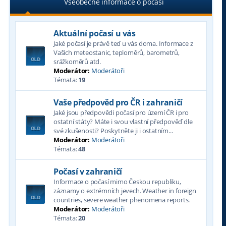
Všeobecné informace o počasí
Aktuální počasí u vás
Jaké počasí je právě teď u vás doma. Informace z
Vašich meteostanic, teploměrů, barometrů,
srážkoměrů atd.
Moderátor:
Moderátoři
Témata:
19
Vaše předpověd pro ČR i zahraničí
Jaké jsou předpovědi počasí pro území ČR i pro
ostatní státy? Máte i svou vlastní předpověď dle
své zkušenosti? Poskytněte ji i ostatním...
Moderátor:
Moderátoři
Témata:
48
Počasí v zahraničí
Informace o počasí mimo Českou republiku,
záznamy o extrémních jevech. Weather in foreign
countries, severe weather phenomena reports.
Moderátor:
Moderátoři
Témata:
20