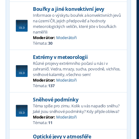
Bouřky a jiné konvektivní jevy
Informace o výskytu bouřek a konvektivních jevů
na území ČR, jejich předpověď a hodnoty
meteorologických veličin, které jste v bouřkách
naměřili
Moderátor:
Moderátoři
Témata:
30
Extrémy v meteorologii
Různé projevy extrémního počasí u nás i v
zahraničí. Vedra, mrazy, sucha, povodně, vichřice,
sněhové kalamity, všechno sem!
Moderátor:
Moderátoři
Témata:
137
Sněhové podmínky
Téma spíše pro zimu. Kolik u vás napadlo sněhu?
Jaké jsou sněhové podmínky? Kdy přijde obleva?
Moderátor:
Moderátoři
Témata:
11
Optické jevy v atmosféře