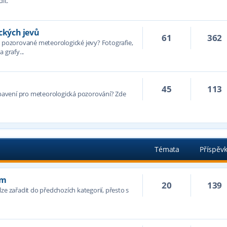
it.
kých jevů
61
362
ozorované meteorologické jevy? Fotografie,
 grafy...
45
113
avení pro meteorologická pozorování? Zde
Témata
Příspěv
ím
20
139
ze zařadit do předchozích kategorií, přesto s