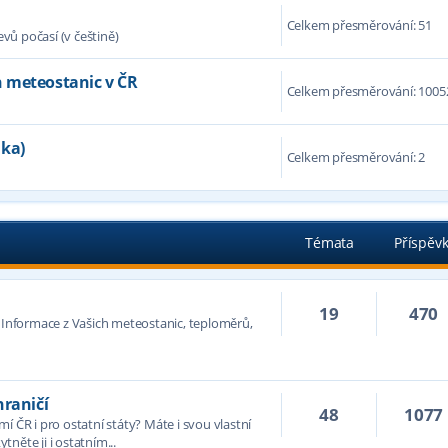
Celkem přesměrování: 51
ů počasí (v češtině)
 meteostanic v ČR
Celkem přesměrování: 1005
nka)
Celkem přesměrování: 2
Témata
Příspěv
19
470
. Informace z Vašich meteostanic, teploměrů,
hraničí
48
1077
í ČR i pro ostatní státy? Máte i svou vlastní
něte ji i ostatním...