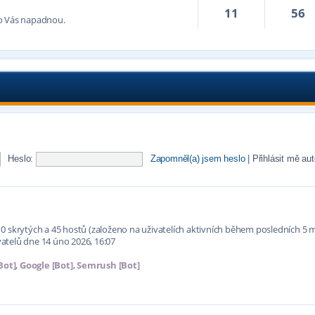
11
56
co Vás napadnou.
Heslo:
Zapomněl(a) jsem heslo
|
Přihlásit mě au
í, 0 skrytých a 45 hostů (založeno na uživatelích aktivních během posledních 5 
atelů dne 14 úno 2026, 16:07
Bot]
,
Google [Bot]
,
Semrush [Bot]