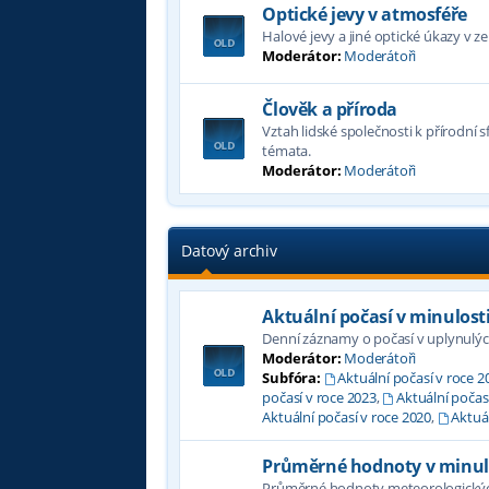
Optické jevy v atmosféře
Halové jevy a jiné optické úkazy v 
Moderátor:
Moderátoři
Člověk a příroda
Vztah lidské společnosti k přírodní s
témata.
Moderátor:
Moderátoři
Datový archiv
Aktuální počasí v minulost
Denní záznamy o počasí v uplynulýc
Moderátor:
Moderátoři
Subfóra:
Aktuální počasí v roce 2
počasí v roce 2023
,
Aktuální počas
Aktuální počasí v roce 2020
,
Aktuál
Průměrné hodnoty v minul
Průměrné hodnoty meteorologických