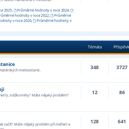
ce 2025
,
Průměrné hodnoty v roce 2024
,
růměrné hodnoty v roce 2022
,
Průměrné
dnoty v roce 2020
,
Průměrné hodnoty v
Témata
Příspěv
stanice
348
3727
amatérských meteostanic.
ji
12
86
ometry, srážkoměry? Máte nějaký problém?
128
641
jak začít? Máte nějaký problém při měření a