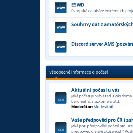
ESWD
Evropská databáze extrémních projev
Souhrny dat z amatérských
Discord server AMS (pozvá
Všeobecné informace o počasí
Aktuální počasí u vás
Jaké počasí je právě teď u vás doma
barometrů, srážkoměrů atd.
Moderátor:
Moderátoři
Vaše předpověd pro ČR i za
Jaké jsou předpovědi počasí pro územ
předpověď dle své zkušenosti? Poskyt