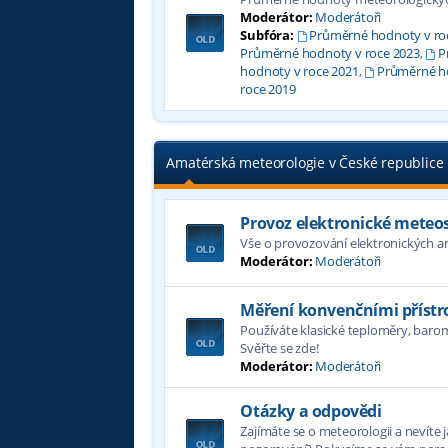
Moderátor:
Moderátoři
Subfóra:
Průměrné hodnoty v ro
Průměrné hodnoty v roce 2023
,
P
hodnoty v roce 2021
,
Průměrné ho
roce 2019
Amatérská meteorologie v České republice
Provoz elektronické meteo
Vše o provozování elektronických 
Moderátor:
Moderátoři
Měření konvenčními přístro
Používáte klasické teploměry, bar
Svěřte se zde!
Moderátor:
Moderátoři
Otázky a odpovědi
Zajímáte se o meteorologii a nevíte 