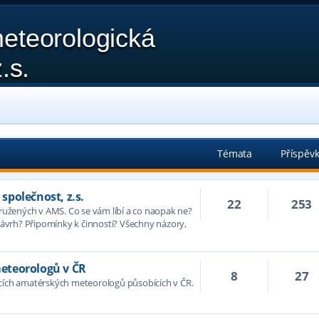
eteorologická
.s.
Témata
Příspěv
polečnost, z.s.
22
253
družených v AMS. Co se vám líbí a co naopak ne?
vrh? Připomínky k činnosti? Všechny názory,
eteorologů v ČR
8
27
acích amatérských meteorologů působících v ČR.