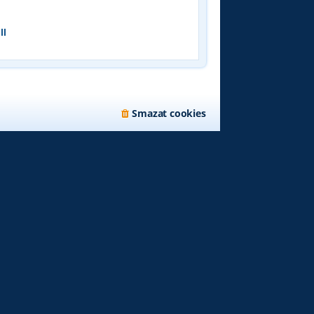
k
ll
Smazat cookies