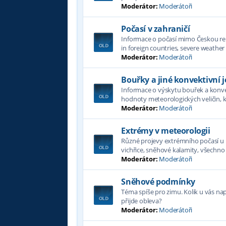
Moderátor:
Moderátoři
Počasí v zahraničí
Informace o počasí mimo Českou re
in foreign countries, severe weath
Moderátor:
Moderátoři
Bouřky a jiné konvektivní j
Informace o výskytu bouřek a konvek
hodnoty meteorologických veličin, k
Moderátor:
Moderátoři
Extrémy v meteorologii
Různé projevy extrémního počasí u n
vichřice, sněhové kalamity, všechno
Moderátor:
Moderátoři
Sněhové podmínky
Téma spíše pro zimu. Kolik u vás n
přijde obleva?
Moderátor:
Moderátoři