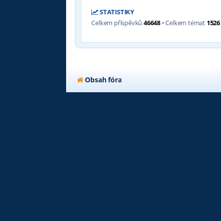
STATISTIKY
Celkem příspěvků
46648
• Celkem témat
1526
Obsah fóra