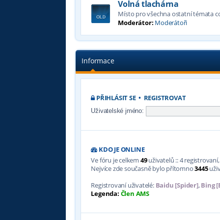
Volná tlachárna
Místo pro všechna ostatní témata 
Moderátor:
Moderátoři
Informace
PŘIHLÁSIT SE
•
REGISTROVAT
Uživatelské jméno:
KDO JE ONLINE
Ve fóru je celkem
49
uživatelů :: 4 registrovan
Nejvíce zde současně bylo přítomno
3445
uživ
Registrovaní uživatelé:
Baidu [Spider]
,
Bing [
Legenda:
Člen AMS