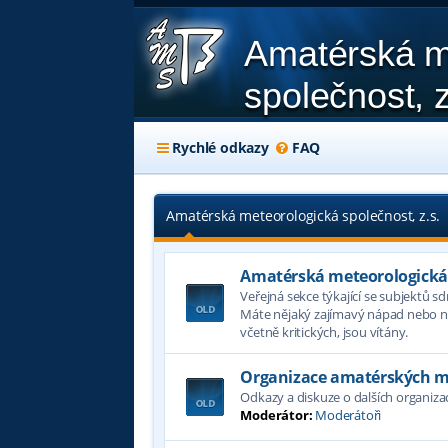
Amatérská m
společnost, z
Rychlé odkazy
FAQ
Amatérská meteorologická společnost, z.s.
Amatérská meteorologická s
Veřejná sekce týkající se subjektů s
Máte nějaký zajímavý nápad nebo ná
včetně kritických, jsou vítány.
Organizace amatérských m
Odkazy a diskuze o dalších organiz
Moderátor:
Moderátoři