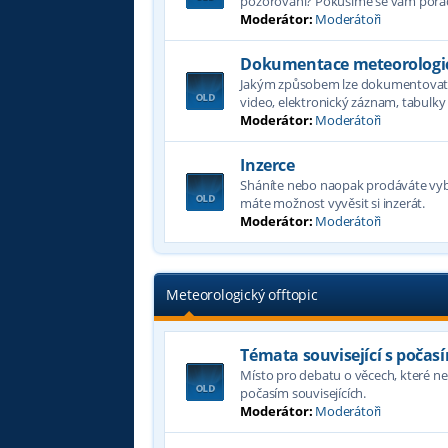
pozorování? Pokusíme se vám porad
Moderátor:
Moderátoři
Dokumentace meteorologic
Jakým způsobem lze dokumentovat p
video, elektronický záznam, tabulky a
Moderátor:
Moderátoři
Inzerce
Sháníte nebo naopak prodáváte vyb
máte možnost vyvěsit si inzerát.
Moderátor:
Moderátoři
Meteorologický offtopic
Témata související s počas
Místo pro debatu o věcech, které nel
počasím souvisejících.
Moderátor:
Moderátoři