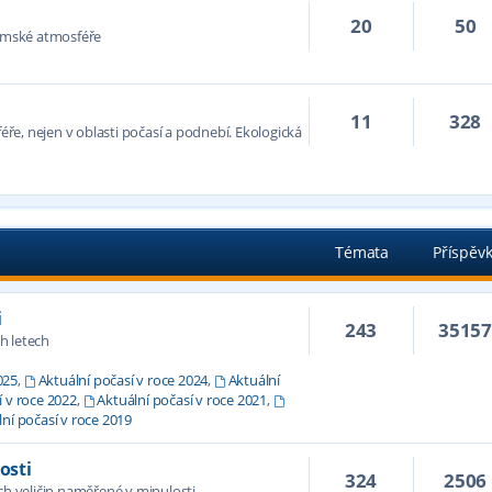
20
50
zemské atmosféře
11
328
féře, nejen v oblasti počasí a podnebí. Ekologická
Témata
Příspěv
i
243
3515
h letech
025
,
Aktuální počasí v roce 2024
,
Aktuální
í v roce 2022
,
Aktuální počasí v roce 2021
,
ní počasí v roce 2019
osti
324
2506
 veličin naměřené v minulosti