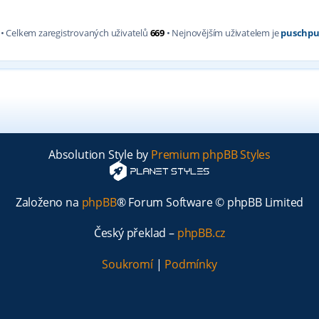
• Celkem zaregistrovaných uživatelů
669
• Nejnovějším uživatelem je
puschpu
Absolution Style by
Premium phpBB Styles
Založeno na
phpBB
® Forum Software © phpBB Limited
Český překlad –
phpBB.cz
Soukromí
|
Podmínky