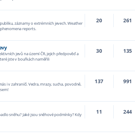
20
261
publiku, záznamy o extrémních jevech. Weather
er phenomena reports.
evy
30
135
tivních jevů na území ČR, jejich předpověď a
teré jste v bouřkách naměřili
137
991
ás i v zahraničí. Vedra, mrazy, sucha, povodně,
 sem!
11
244
apadlo sněhu? Jaké jsou sněhové podmínky? Kdy