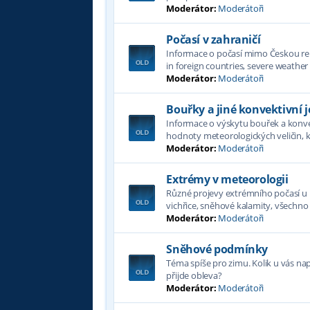
Moderátor:
Moderátoři
Počasí v zahraničí
Informace o počasí mimo Českou re
in foreign countries, severe weath
Moderátor:
Moderátoři
Bouřky a jiné konvektivní j
Informace o výskytu bouřek a konvek
hodnoty meteorologických veličin, k
Moderátor:
Moderátoři
Extrémy v meteorologii
Různé projevy extrémního počasí u n
vichřice, sněhové kalamity, všechno
Moderátor:
Moderátoři
Sněhové podmínky
Téma spíše pro zimu. Kolik u vás n
přijde obleva?
Moderátor:
Moderátoři