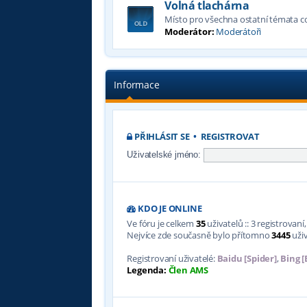
Volná tlachárna
Místo pro všechna ostatní témata 
Moderátor:
Moderátoři
Informace
PŘIHLÁSIT SE
•
REGISTROVAT
Uživatelské jméno:
KDO JE ONLINE
Ve fóru je celkem
35
uživatelů :: 3 registrovan
Nejvíce zde současně bylo přítomno
3445
uživ
Registrovaní uživatelé:
Baidu [Spider]
,
Bing [
Legenda:
Člen AMS