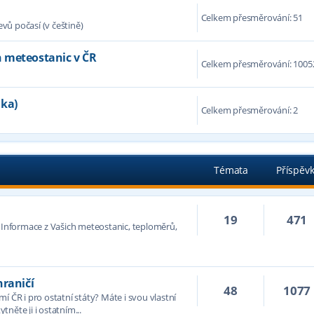
Celkem přesměrování: 51
ů počasí (v češtině)
 meteostanic v ČR
Celkem přesměrování: 1005
nka)
Celkem přesměrování: 2
Témata
Příspěv
19
471
. Informace z Vašich meteostanic, teploměrů,
hraničí
48
1077
í ČR i pro ostatní státy? Máte i svou vlastní
něte ji i ostatním...