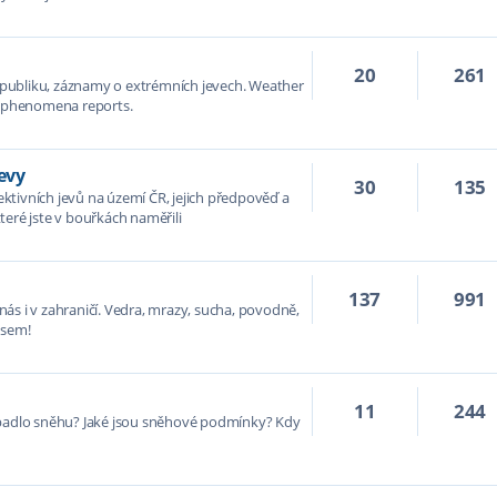
20
261
publiku, záznamy o extrémních jevech. Weather
er phenomena reports.
evy
30
135
tivních jevů na území ČR, jejich předpověď a
teré jste v bouřkách naměřili
137
991
ás i v zahraničí. Vedra, mrazy, sucha, povodně,
 sem!
11
244
apadlo sněhu? Jaké jsou sněhové podmínky? Kdy