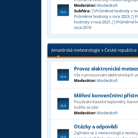
Moderátor:
Moderátoři
Subfóra:
Průměrné hodnoty v ro
Průměrné hodnoty v roce 2023
,
P
hodnoty v roce 2021
,
Průměrné ho
roce 2019
Amatérská meteorologie v České republice
Provoz elektronické meteo
Vše o provozování elektronických 
Moderátor:
Moderátoři
Měření konvenčními přístro
Používáte klasické teploměry, bar
Svěřte se zde!
Moderátor:
Moderátoři
Otázky a odpovědi
Zajímáte se o meteorologii a nevíte 