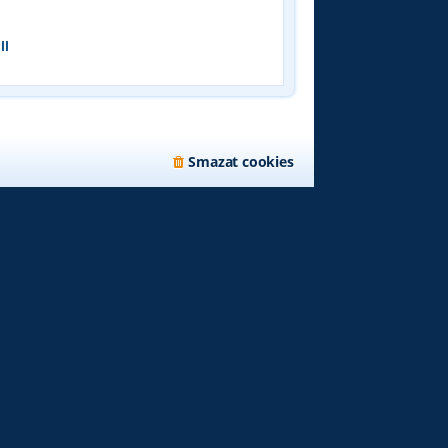
k
ll
Smazat cookies