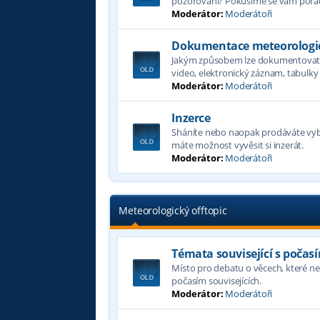
pozorování? Pokusíme se vám porad
Moderátor:
Moderátoři
Dokumentace meteorologic
Jakým způsobem lze dokumentovat p
video, elektronický záznam, tabulky a
Moderátor:
Moderátoři
Inzerce
Sháníte nebo naopak prodáváte vyb
máte možnost vyvěsit si inzerát.
Moderátor:
Moderátoři
Meteorologický offtopic
Témata související s počas
Místo pro debatu o věcech, které nel
počasím souvisejících.
Moderátor:
Moderátoři