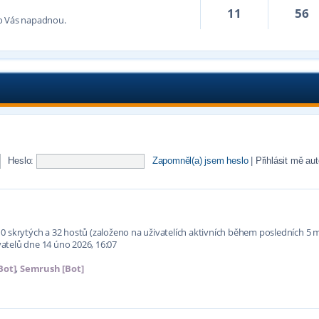
11
56
co Vás napadnou.
Heslo:
Zapomněl(a) jsem heslo
|
Přihlásit mě au
í, 0 skrytých a 32 hostů (založeno na uživatelích aktivních během posledních 5 
atelů dne 14 úno 2026, 16:07
Bot]
,
Semrush [Bot]