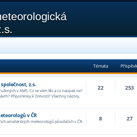
eteorologická
.s.
Témata
Příspěv
polečnost, z.s.
22
253
družených v AMS. Co se vám líbí a co naopak ne?
vrh? Připomínky k činnosti? Všechny názory,
eteorologů v ČR
8
27
acích amatérských meteorologů působících v ČR.