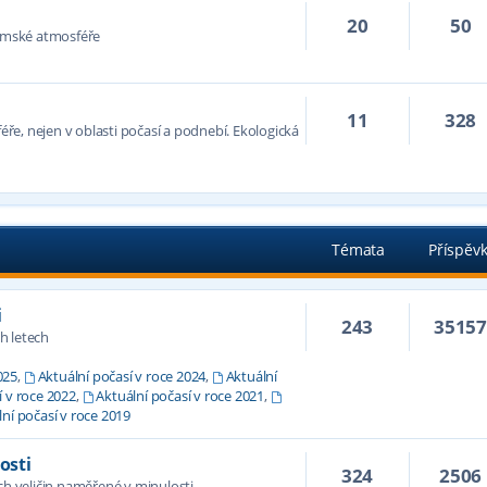
20
50
zemské atmosféře
11
328
féře, nejen v oblasti počasí a podnebí. Ekologická
Témata
Příspěv
i
243
3515
h letech
025
,
Aktuální počasí v roce 2024
,
Aktuální
í v roce 2022
,
Aktuální počasí v roce 2021
,
ní počasí v roce 2019
osti
324
2506
 veličin naměřené v minulosti