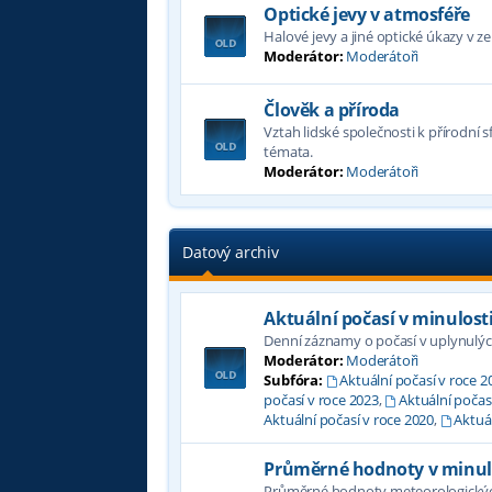
Optické jevy v atmosféře
Halové jevy a jiné optické úkazy v 
Moderátor:
Moderátoři
Člověk a příroda
Vztah lidské společnosti k přírodní s
témata.
Moderátor:
Moderátoři
Datový archiv
Aktuální počasí v minulost
Denní záznamy o počasí v uplynulýc
Moderátor:
Moderátoři
Subfóra:
Aktuální počasí v roce 2
počasí v roce 2023
,
Aktuální počas
Aktuální počasí v roce 2020
,
Aktuál
Průměrné hodnoty v minul
Průměrné hodnoty meteorologických