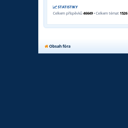
STATISTIKY
Celkem příspěvků
46649
• Celkem témat
1526
Obsah fóra