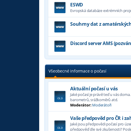
ESWD
Evropská databáze extrémních projev
Souhrny dat z amatérských
Discord server AMS (pozvá
Všeobecné informace o počasí
Aktuální počasí u vás
Jaké počasí je právě teď u vás doma
barometrů, srážkoměrů atd.
Moderátor:
Moderátoři
Vaše předpověd pro ČR i za
Jaké jsou předpovědi počasí pro územ
předpověď dle své zkušenosti? Poskyt