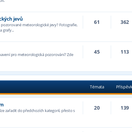
it.
kých jevů
61
362
ozorované meteorologické jevy? Fotografie,
 grafy...
45
113
avení pro meteorologická pozorování? Zde
Témata
Příspěv
ím
20
139
ze zařadit do předchozích kategorií, přesto s