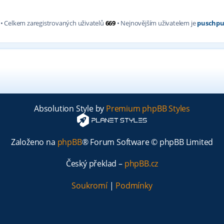
• Celkem zaregistrovaných uživatelů
669
• Nejnovějším uživatelem je
puschpu
Absolution Style by
Premium phpBB Styles
Založeno na
phpBB
® Forum Software © phpBB Limited
Český překlad –
phpBB.cz
Soukromí
|
Podmínky