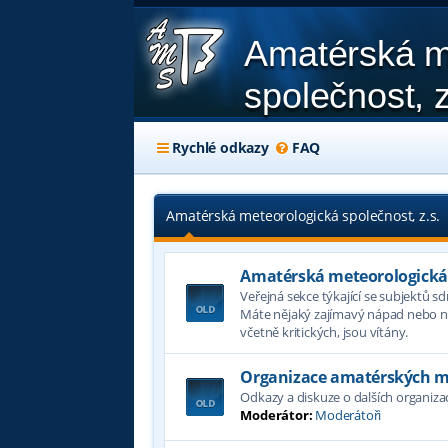
Amatérská m
společnost, z
Rychlé odkazy
FAQ
Amatérská meteorologická společnost, z.s.
Amatérská meteorologická s
Veřejná sekce týkající se subjektů s
Máte nějaký zajímavý nápad nebo ná
včetně kritických, jsou vítány.
Organizace amatérských m
Odkazy a diskuze o dalších organiz
Moderátor:
Moderátoři