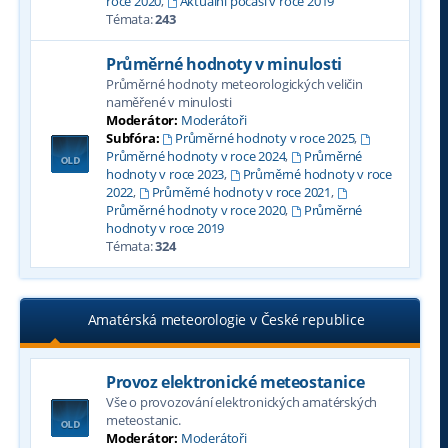
roce 2020
,
Aktuální počasí v roce 2019
Témata:
243
Průměrné hodnoty v minulosti
Průměrné hodnoty meteorologických veličin
naměřené v minulosti
Moderátor:
Moderátoři
Subfóra:
Průměrné hodnoty v roce 2025
,
Průměrné hodnoty v roce 2024
,
Průměrné
hodnoty v roce 2023
,
Průměrné hodnoty v roce
2022
,
Průměrné hodnoty v roce 2021
,
Průměrné hodnoty v roce 2020
,
Průměrné
hodnoty v roce 2019
Témata:
324
Amatérská meteorologie v České republice
Provoz elektronické meteostanice
Vše o provozování elektronických amatérských
meteostanic.
Moderátor:
Moderátoři