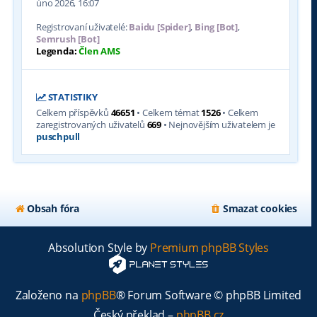
úno 2026, 16:07
Registrovaní uživatelé:
Baidu [Spider]
,
Bing [Bot]
,
Semrush [Bot]
Legenda:
Člen AMS
STATISTIKY
Celkem příspěvků
46651
• Celkem témat
1526
• Celkem
zaregistrovaných uživatelů
669
• Nejnovějším uživatelem je
puschpull
Obsah fóra
Smazat cookies
Absolution Style by
Premium phpBB Styles
Založeno na
phpBB
® Forum Software © phpBB Limited
Český překlad –
phpBB.cz