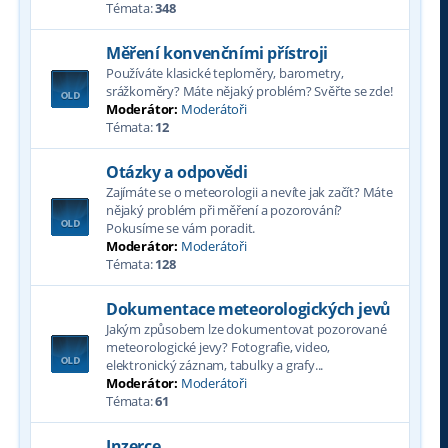
Témata:
348
Měření konvenčními přístroji
Používáte klasické teploměry, barometry,
srážkoměry? Máte nějaký problém? Svěřte se zde!
Moderátor:
Moderátoři
Témata:
12
Otázky a odpovědi
Zajímáte se o meteorologii a nevíte jak začít? Máte
nějaký problém při měření a pozorování?
Pokusíme se vám poradit.
Moderátor:
Moderátoři
Témata:
128
Dokumentace meteorologických jevů
Jakým způsobem lze dokumentovat pozorované
meteorologické jevy? Fotografie, video,
elektronický záznam, tabulky a grafy...
Moderátor:
Moderátoři
Témata:
61
Inzerce