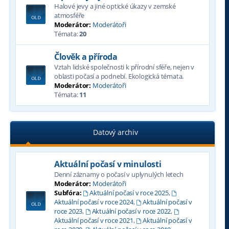
Halové jevy a jiné optické úkazy v zemské
atmosféře
Moderátor:
Moderátoři
Témata:
20
Člověk a příroda
Vztah lidské společnosti k přírodní sféře, nejen v
oblasti počasí a podnebí. Ekologická témata.
Moderátor:
Moderátoři
Témata:
11
Datový archiv
Aktuální počasí v minulosti
Denní záznamy o počasí v uplynulých letech
Moderátor:
Moderátoři
Subfóra:
Aktuální počasí v roce 2025
,
Aktuální počasí v roce 2024
,
Aktuální počasí v
roce 2023
,
Aktuální počasí v roce 2022
,
Aktuální počasí v roce 2021
,
Aktuální počasí v