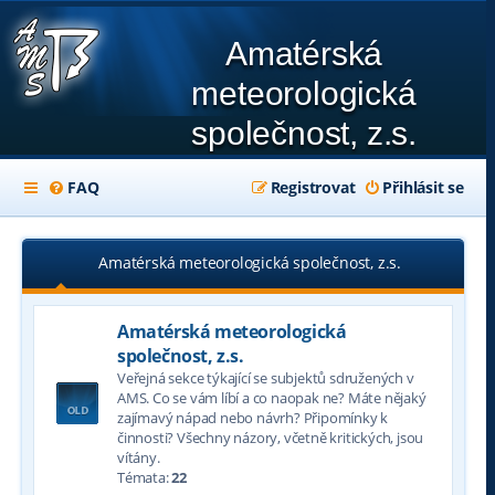
Amatérská
meteorologická
společnost, z.s.
FAQ
Registrovat
Přihlásit se
Amatérská meteorologická společnost, z.s.
Amatérská meteorologická
společnost, z.s.
Veřejná sekce týkající se subjektů sdružených v
AMS. Co se vám líbí a co naopak ne? Máte nějaký
zajímavý nápad nebo návrh? Připomínky k
činnosti? Všechny názory, včetně kritických, jsou
vítány.
Témata:
22