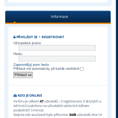
Informace
PŘIHLÁSIT SE
•
REGISTROVAT
Uživatelské jméno:
Heslo:
Zapomněl(a) jsem heslo
Přihlásit mě automaticky při každé návštěvě
KDO JE ONLINE
Ve fóru je celkem
47
uživatelů :: 3 registrovaní, 0 skrytých a
44 hostů (založeno na uživatelích aktivních během
posledních 5 minut)
Nejvíce zde současně bylo přítomno
3445
uživatelů dne 14