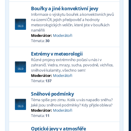
Bouřky a jiné konvektivní jevy
Informace o výskytu bouřek a konvektivních jevů
na území ČR, jejich předpověď a hodnoty
meteorologických veličin, které jste v bouřkách
naměřili
Moderátor:
Moderátoři
Témata:
30
Extrémy v meteorologii
Různé projevy extrémního počasí u nás i v
zahraničí. Vedra, mrazy, sucha, povodně, vichřice,
sněhové kalamity, všechno sem!
Moderátor:
Moderátoři
Témata:
137
Sněhové podmínky
Téma spíše pro zimu. Kolik u vás napadlo sněhu?
Jaké jsou sněhové podmínky? Kdy přijde obleva?
Moderátor:
Moderátoři
Témata:
11
Optické jevy v atmosféře