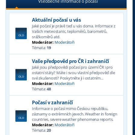
Všeobecné informace o počasí
Aktuální počasí u vás
Jaké počasí je právě teď u vás doma. Informace z
Vašich meteostanic, teploměrů, barometrů,
srážkoměrů atd.
Moderátor:
Moderátoři
Témata:
19
Vaše předpověd pro ČR i zahraničí
Jaké jsou předpovědi počasí pro území ČR i pro
ostatní státy? Máte i svou vlastní předpověď dle
své zkušenosti? Poskytněte ji i ostatním...
Moderátor:
Moderátoři
Témata:
48
Počasí v zahraničí
Informace o počasí mimo Českou republiku,
záznamy o extrémních jevech. Weather in foreign
countries, severe weather phenomena reports.
Moderátor:
Moderátoři
Témata:
20