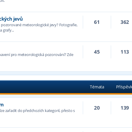
it.
kých jevů
61
362
ozorované meteorologické jevy? Fotografie,
 grafy...
45
113
avení pro meteorologická pozorování? Zde
Témata
Příspěv
ím
20
139
ze zařadit do předchozích kategorií, přesto s