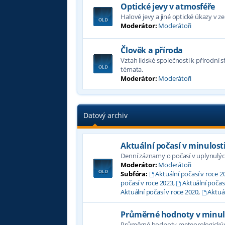
Optické jevy v atmosféře
Halové jevy a jiné optické úkazy v 
Moderátor:
Moderátoři
Člověk a příroda
Vztah lidské společnosti k přírodní s
témata.
Moderátor:
Moderátoři
Datový archiv
Aktuální počasí v minulost
Denní záznamy o počasí v uplynulýc
Moderátor:
Moderátoři
Subfóra:
Aktuální počasí v roce 2
počasí v roce 2023
,
Aktuální počas
Aktuální počasí v roce 2020
,
Aktuál
Průměrné hodnoty v minul
Průměrné hodnoty meteorologických