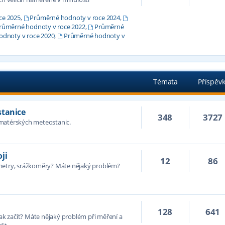
ce 2025
,
Průměrné hodnoty v roce 2024
,
růměrné hodnoty v roce 2022
,
Průměrné
dnoty v roce 2020
,
Průměrné hodnoty v
Témata
Příspěv
stanice
348
3727
amatérských meteostanic.
ji
12
86
ometry, srážkoměry? Máte nějaký problém?
128
641
jak začít? Máte nějaký problém při měření a