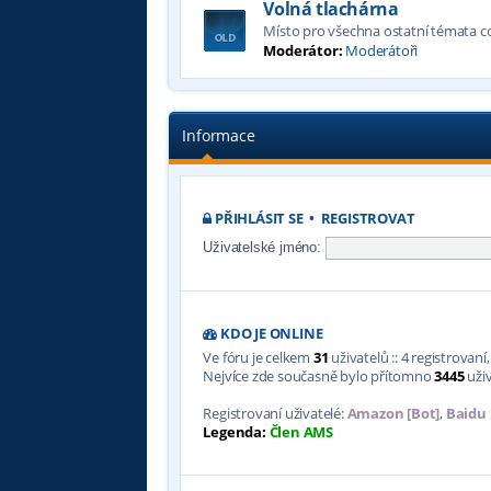
Volná tlachárna
Místo pro všechna ostatní témata 
Moderátor:
Moderátoři
Informace
PŘIHLÁSIT SE
•
REGISTROVAT
Uživatelské jméno:
KDO JE ONLINE
Ve fóru je celkem
31
uživatelů :: 4 registrovan
Nejvíce zde současně bylo přítomno
3445
uživ
Registrovaní uživatelé:
Amazon [Bot]
,
Baidu 
Legenda:
Člen AMS