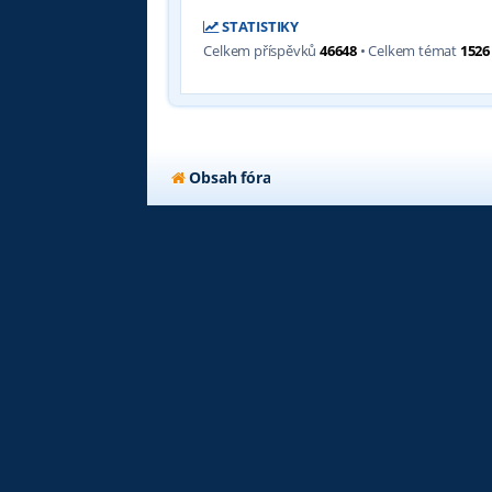
STATISTIKY
Celkem příspěvků
46648
• Celkem témat
1526
Obsah fóra