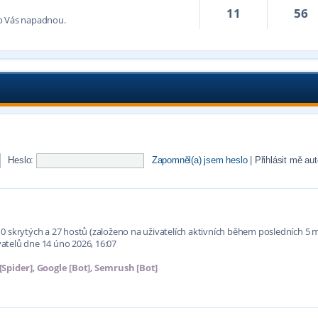
11
56
co Vás napadnou.
Heslo:
Zapomněl(a) jsem heslo
|
Přihlásit mě au
í, 0 skrytých a 27 hostů (založeno na uživatelích aktivních během posledních 5 
atelů dne 14 úno 2026, 16:07
[Spider]
,
Google [Bot]
,
Semrush [Bot]