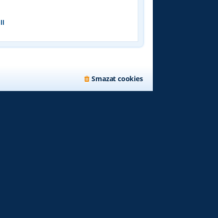
k
ll
Smazat cookies