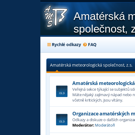
Amatérská m
společnost, z
Rychlé odkazy
FAQ
Amatérská meteorologická společnost, z.s.
Amatérská meteorologická s
Veřejná sekce týkající se subjektů s
Máte nějaký zajímavý nápad nebo ná
včetně kritických, jsou vítány.
Organizace amatérských m
Odkazy a diskuze o dalších organiz
Moderátor:
Moderátoři