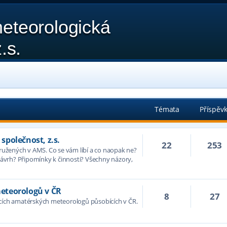
eteorologická
.s.
Témata
Příspěv
polečnost, z.s.
22
253
družených v AMS. Co se vám líbí a co naopak ne?
vrh? Připomínky k činnosti? Všechny názory,
eteorologů v ČR
8
27
acích amatérských meteorologů působících v ČR.