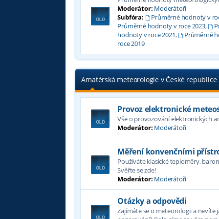
Moderátor:
Moderátoři
Subfóra:
Průměrné hodnoty v ro
Průměrné hodnoty v roce 2023
,
P
hodnoty v roce 2021
,
Průměrné ho
roce 2019
Amatérská meteorologie v České republice
Provoz elektronické meteo
Vše o provozování elektronických 
Moderátor:
Moderátoři
Měření konvenčními přístro
Používáte klasické teploměry, bar
Svěřte se zde!
Moderátor:
Moderátoři
Otázky a odpovědi
Zajímáte se o meteorologii a nevíte 