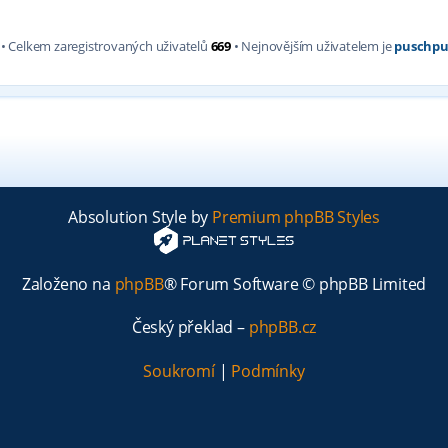
• Celkem zaregistrovaných uživatelů
669
• Nejnovějším uživatelem je
puschpu
Absolution Style by
Premium phpBB Styles
Založeno na
phpBB
® Forum Software © phpBB Limited
Český překlad –
phpBB.cz
Soukromí
|
Podmínky