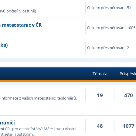
Celkem přesměrování: 51
ů počasí (v češtině)
 meteostanic v ČR
Celkem přesměrování: 1005
nka)
Celkem přesměrování: 2
Témata
Příspěv
19
470
. Informace z Vašich meteostanic, teploměrů,
hraničí
48
1077
í ČR i pro ostatní státy? Máte i svou vlastní
něte ji i ostatním...