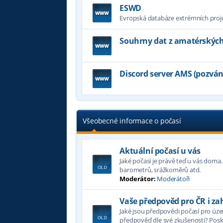
ESWD
Evropská databáze extrémních projev
Souhrny dat z amatérských
Discord server AMS (pozvá
Všeobecné informace o počasí
Aktuální počasí u vás
Jaké počasí je právě teď u vás doma
barometrů, srážkoměrů atd.
Moderátor:
Moderátoři
Vaše předpověd pro ČR i za
Jaké jsou předpovědi počasí pro územ
předpověď dle své zkušenosti? Poskyt