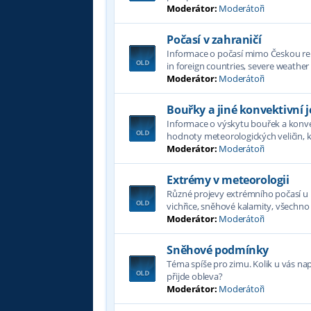
Moderátor:
Moderátoři
Počasí v zahraničí
Informace o počasí mimo Českou re
in foreign countries, severe weath
Moderátor:
Moderátoři
Bouřky a jiné konvektivní j
Informace o výskytu bouřek a konvek
hodnoty meteorologických veličin, k
Moderátor:
Moderátoři
Extrémy v meteorologii
Různé projevy extrémního počasí u n
vichřice, sněhové kalamity, všechno
Moderátor:
Moderátoři
Sněhové podmínky
Téma spíše pro zimu. Kolik u vás n
přijde obleva?
Moderátor:
Moderátoři