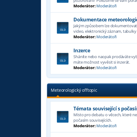
pozorování? Pokusíme se vám porad
Moderátor:
Moderátoři
Dokumentace meteorologic
Jakým způsobem lze dokumentovat p
video, elektronický záznam, tabulky a
Moderátor:
Moderátoři
Inzerce
Sháníte nebo naopak prodáváte vyb
máte možnost vyvěsit si inzerát.
Moderátor:
Moderátoři
Meteorologický offtopic
Témata související s počas
Místo pro debatu o věcech, které nel
počasím souvisejících.
Moderátor:
Moderátoři