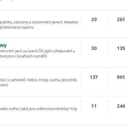
20
261
publiku, záznamy o extrémních jevech. Weather
er phenomena reports.
evy
30
135
tivních jevů na území ČR, jejich předpověď a
teré jste v bouřkách naměřili
137
991
ás i v zahraničí. Vedra, mrazy, sucha, povodně,
 sem!
11
244
apadlo sněhu? Jaké jsou sněhové podmínky? Kdy