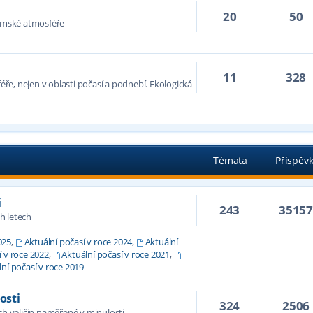
20
50
zemské atmosféře
11
328
féře, nejen v oblasti počasí a podnebí. Ekologická
Témata
Příspěv
i
243
3515
h letech
025
,
Aktuální počasí v roce 2024
,
Aktuální
í v roce 2022
,
Aktuální počasí v roce 2021
,
ní počasí v roce 2019
osti
324
2506
 veličin naměřené v minulosti