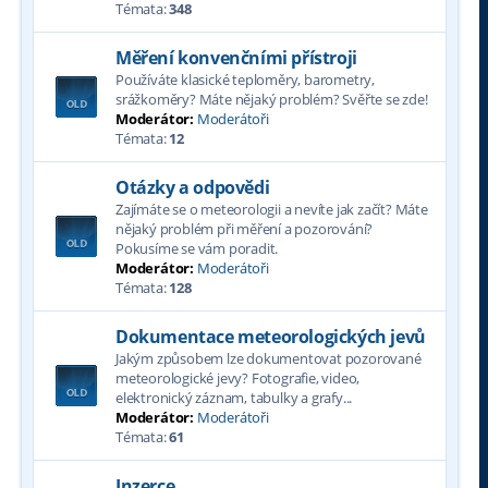
Témata:
348
Měření konvenčními přístroji
Používáte klasické teploměry, barometry,
srážkoměry? Máte nějaký problém? Svěřte se zde!
Moderátor:
Moderátoři
Témata:
12
Otázky a odpovědi
Zajímáte se o meteorologii a nevíte jak začít? Máte
nějaký problém při měření a pozorování?
Pokusíme se vám poradit.
Moderátor:
Moderátoři
Témata:
128
Dokumentace meteorologických jevů
Jakým způsobem lze dokumentovat pozorované
meteorologické jevy? Fotografie, video,
elektronický záznam, tabulky a grafy...
Moderátor:
Moderátoři
Témata:
61
Inzerce