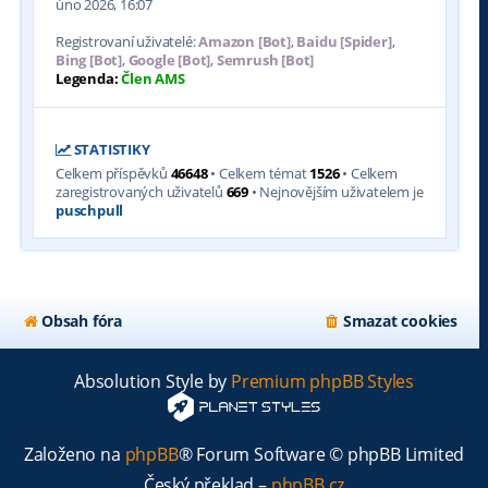
úno 2026, 16:07
Registrovaní uživatelé:
Amazon [Bot]
,
Baidu [Spider]
,
Bing [Bot]
,
Google [Bot]
,
Semrush [Bot]
Legenda:
Člen AMS
STATISTIKY
Celkem příspěvků
46648
• Celkem témat
1526
• Celkem
zaregistrovaných uživatelů
669
• Nejnovějším uživatelem je
puschpull
Obsah fóra
Smazat cookies
Absolution Style by
Premium phpBB Styles
Založeno na
phpBB
® Forum Software © phpBB Limited
Český překlad –
phpBB.cz