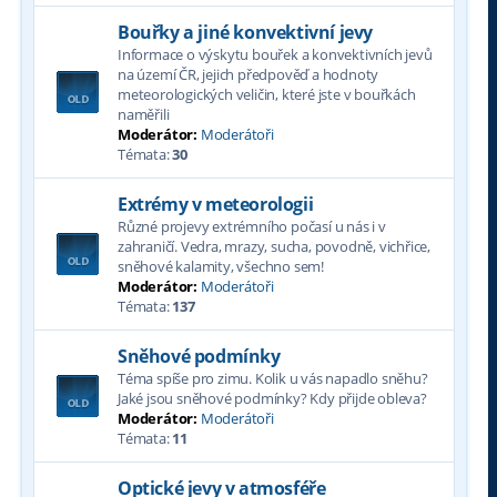
Bouřky a jiné konvektivní jevy
Informace o výskytu bouřek a konvektivních jevů
na území ČR, jejich předpověď a hodnoty
meteorologických veličin, které jste v bouřkách
naměřili
Moderátor:
Moderátoři
Témata:
30
Extrémy v meteorologii
Různé projevy extrémního počasí u nás i v
zahraničí. Vedra, mrazy, sucha, povodně, vichřice,
sněhové kalamity, všechno sem!
Moderátor:
Moderátoři
Témata:
137
Sněhové podmínky
Téma spíše pro zimu. Kolik u vás napadlo sněhu?
Jaké jsou sněhové podmínky? Kdy přijde obleva?
Moderátor:
Moderátoři
Témata:
11
Optické jevy v atmosféře