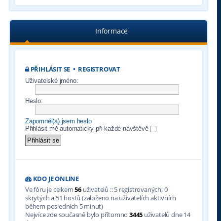
Informace
PŘIHLÁSIT SE
•
REGISTROVAT
Uživatelské jméno:
Heslo:
Zapomněl(a) jsem heslo
Přihlásit mě automaticky při každé návštěvě
KDO JE ONLINE
Ve fóru je celkem
56
uživatelů :: 5 registrovaných, 0
skrytých a 51 hostů (založeno na uživatelích aktivních
během posledních 5 minut)
Nejvíce zde současně bylo přítomno
3445
uživatelů dne 14