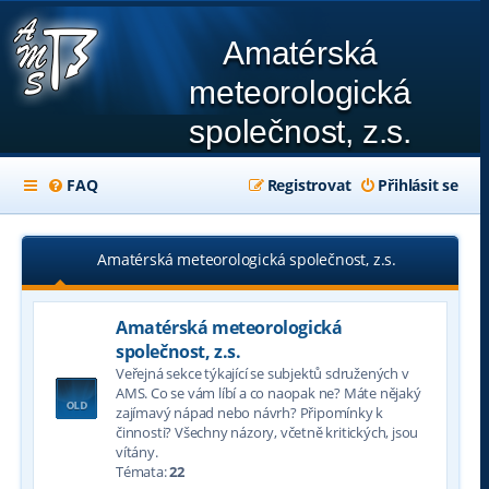
Amatérská
meteorologická
společnost, z.s.
FAQ
Registrovat
Přihlásit se
Amatérská meteorologická společnost, z.s.
Amatérská meteorologická
společnost, z.s.
Veřejná sekce týkající se subjektů sdružených v
AMS. Co se vám líbí a co naopak ne? Máte nějaký
zajímavý nápad nebo návrh? Připomínky k
činnosti? Všechny názory, včetně kritických, jsou
vítány.
Témata:
22