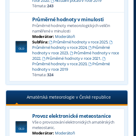
roce 2020
,
Aktuální počasí v roce 2019
Témata:
243
Průměrné hodnoty v minulosti
Průměrné hodnoty meteorologických veličin
naměřené v minulosti
Moderátor:
Moderátoři
Subfóra:
Průměrné hodnoty v roce 2025
,
Průměrné hodnoty v roce 2024
,
Průměrné
hodnoty v roce 2023
,
Průměrné hodnoty v roce
2022
,
Průměrné hodnoty v roce 2021
,
Průměrné hodnoty v roce 2020
,
Průměrné
hodnoty v roce 2019
Témata:
324
Amatérská meteorologie v České republice
Provoz elektronické meteostanice
Vše o provozování elektronických amatérských
meteostanic.
Moderátor:
Moderátoři