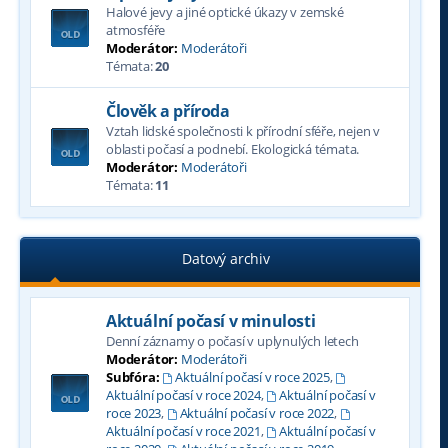
Halové jevy a jiné optické úkazy v zemské
atmosféře
Moderátor:
Moderátoři
Témata:
20
Člověk a příroda
Vztah lidské společnosti k přírodní sféře, nejen v
oblasti počasí a podnebí. Ekologická témata.
Moderátor:
Moderátoři
Témata:
11
Datový archiv
Aktuální počasí v minulosti
Denní záznamy o počasí v uplynulých letech
Moderátor:
Moderátoři
Subfóra:
Aktuální počasí v roce 2025
,
Aktuální počasí v roce 2024
,
Aktuální počasí v
roce 2023
,
Aktuální počasí v roce 2022
,
Aktuální počasí v roce 2021
,
Aktuální počasí v