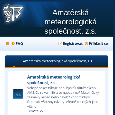
Amatérská
meteorologická
společnost, z.s.
FAQ
Registrovat
Přihlásit se
Amatérská meteorologická společnost, z.s.
Amatérská meteorologická
společnost, z.s.
Veřejná sekce týkající se subjektů sdružených v
AMS. Co se vám líbí a co naopak ne? Máte nějaký
zajímavý nápad nebo návrh? Připomínky k
činnosti? Všechny názory, včetně kritických, jsou
vítány.
Témata:
22