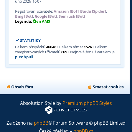
úno 2026, 16:07
Registrovaní uživatelé:
Amazon [Bot]
,
Baidu [Spider]
,
Bing [Bot]
,
Google [Bot]
,
Semrush [Bot]
Legenda:
Člen AMS
STATISTIKY
Celkem příspěvků
46648
• Celkem témat
1526
• Celkem
zaregistrovaných uživatelů
669
• Nejnovějším uživatelem je
puschpull
Obsah fóra
Smazat cookies
Absolution Style by
Premium phpBB Styles
Založeno na
phpBB
® Forum Software © phpBB Limited
Český překlad –
phpBB.cz