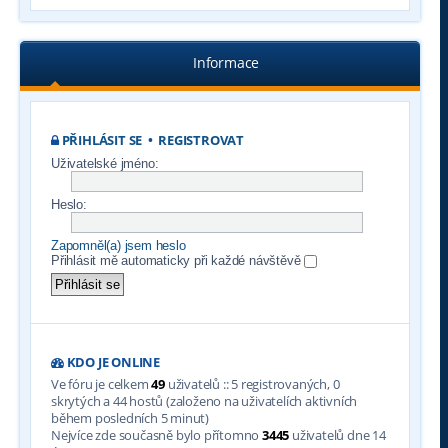
Informace
PŘIHLÁSIT SE
•
REGISTROVAT
Uživatelské jméno:
Heslo:
Zapomněl(a) jsem heslo
Přihlásit mě automaticky při každé návštěvě
KDO JE ONLINE
Ve fóru je celkem
49
uživatelů :: 5 registrovaných, 0
skrytých a 44 hostů (založeno na uživatelích aktivních
během posledních 5 minut)
Nejvíce zde současně bylo přítomno
3445
uživatelů dne 14