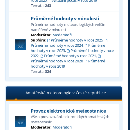
roce 2020
,
Aktuální počasí v roce 2019
Témata:
243
Průměrné hodnoty v minulosti
Průměrné hodnoty meteorologických veličin
naměřené v minulosti
Moderátor:
Moderátoři
Subfóra:
Průměrné hodnoty v roce 2025
,
Průměrné hodnoty v roce 2024
,
Průměrné
hodnoty v roce 2023
,
Průměrné hodnoty v roce
2022
,
Průměrné hodnoty v roce 2021
,
Průměrné hodnoty v roce 2020
,
Průměrné
hodnoty v roce 2019
Témata:
324
Amatérská meteorologie v České republice
Provoz elektronické meteostanice
Vše o provozování elektronických amatérských
meteostanic.
Moderátor:
Moderátoři