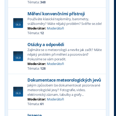
Témata:
348
Měření konvenčními přístroji
Používáte klasické teploměry, barometry,
srážkoměry? Máte nějaký problém? Svěřte se zde!
Moderátor:
Moderátoři
Témata:
12
Otázky a odpovědi
Zajímáte se o meteorologii a nevíte jak začít? Máte
nějaký problém při měření a pozorování?
Pokusíme se vám poradit.
Moderátor:
Moderátoři
Témata:
128
Dokumentace meteorologických jevů
Jakým způsobem lze dokumentovat pozorované
meteorologické jevy? Fotografie, video,
elektronický záznam, tabulky a grafy...
Moderátor:
Moderátoři
Témata:
61
Inzerce