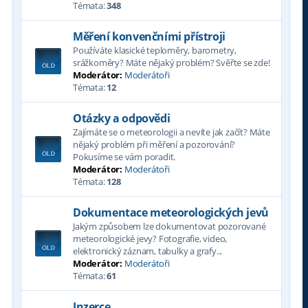
Témata:
348
Měření konvenčními přístroji
Používáte klasické teploměry, barometry,
srážkoměry? Máte nějaký problém? Svěřte se zde!
Moderátor:
Moderátoři
Témata:
12
Otázky a odpovědi
Zajímáte se o meteorologii a nevíte jak začít? Máte
nějaký problém při měření a pozorování?
Pokusíme se vám poradit.
Moderátor:
Moderátoři
Témata:
128
Dokumentace meteorologických jevů
Jakým způsobem lze dokumentovat pozorované
meteorologické jevy? Fotografie, video,
elektronický záznam, tabulky a grafy...
Moderátor:
Moderátoři
Témata:
61
Inzerce