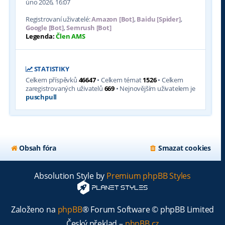
úno 2026, 16:07
Registrovaní uživatelé:
Amazon [Bot]
,
Baidu [Spider]
,
Google [Bot]
,
Semrush [Bot]
Legenda:
Člen AMS
STATISTIKY
Celkem příspěvků
46647
• Celkem témat
1526
• Celkem
zaregistrovaných uživatelů
669
• Nejnovějším uživatelem je
puschpull
Obsah fóra
Smazat cookies
Absolution Style by
Premium phpBB Styles
Založeno na
phpBB
® Forum Software © phpBB Limited
Český překlad –
phpBB.cz