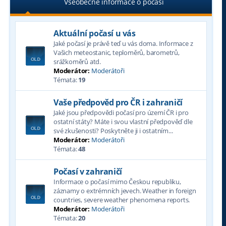
Všeobecné informace o počasí
Aktuální počasí u vás
Jaké počasí je právě teď u vás doma. Informace z
Vašich meteostanic, teploměrů, barometrů,
srážkoměrů atd.
Moderátor:
Moderátoři
Témata:
19
Vaše předpověd pro ČR i zahraničí
Jaké jsou předpovědi počasí pro území ČR i pro
ostatní státy? Máte i svou vlastní předpověď dle
své zkušenosti? Poskytněte ji i ostatním...
Moderátor:
Moderátoři
Témata:
48
Počasí v zahraničí
Informace o počasí mimo Českou republiku,
záznamy o extrémních jevech. Weather in foreign
countries, severe weather phenomena reports.
Moderátor:
Moderátoři
Témata:
20