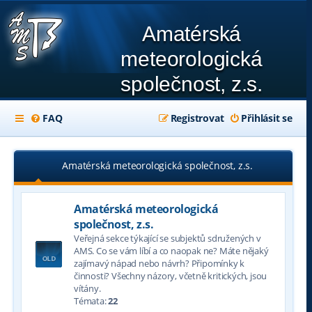
Amatérská
meteorologická
společnost, z.s.
FAQ
Registrovat
Přihlásit se
Amatérská meteorologická společnost, z.s.
Amatérská meteorologická
společnost, z.s.
Veřejná sekce týkající se subjektů sdružených v
AMS. Co se vám líbí a co naopak ne? Máte nějaký
zajímavý nápad nebo návrh? Připomínky k
činnosti? Všechny názory, včetně kritických, jsou
vítány.
Témata:
22