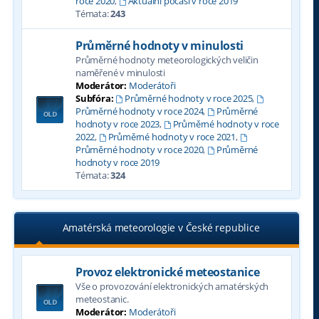
roce 2020
,
Aktuální počasí v roce 2019
Témata:
243
Průměrné hodnoty v minulosti
Průměrné hodnoty meteorologických veličin
naměřené v minulosti
Moderátor:
Moderátoři
Subfóra:
Průměrné hodnoty v roce 2025
,
Průměrné hodnoty v roce 2024
,
Průměrné
hodnoty v roce 2023
,
Průměrné hodnoty v roce
2022
,
Průměrné hodnoty v roce 2021
,
Průměrné hodnoty v roce 2020
,
Průměrné
hodnoty v roce 2019
Témata:
324
Amatérská meteorologie v České republice
Provoz elektronické meteostanice
Vše o provozování elektronických amatérských
meteostanic.
Moderátor:
Moderátoři