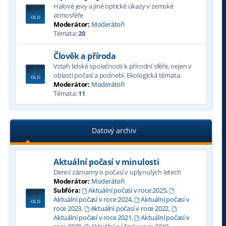
Halové jevy a jiné optické úkazy v zemské
atmosféře
Moderátor:
Moderátoři
Témata:
20
Člověk a příroda
Vztah lidské společnosti k přírodní sféře, nejen v
oblasti počasí a podnebí. Ekologická témata.
Moderátor:
Moderátoři
Témata:
11
Datový archiv
Aktuální počasí v minulosti
Denní záznamy o počasí v uplynulých letech
Moderátor:
Moderátoři
Subfóra:
Aktuální počasí v roce 2025
,
Aktuální počasí v roce 2024
,
Aktuální počasí v
roce 2023
,
Aktuální počasí v roce 2022
,
Aktuální počasí v roce 2021
,
Aktuální počasí v