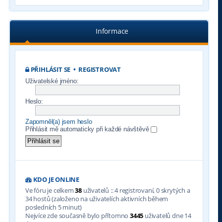
Informace
PŘIHLÁSIT SE
•
REGISTROVAT
Uživatelské jméno:
Heslo:
Zapomněl(a) jsem heslo
Přihlásit mě automaticky při každé návštěvě
KDO JE ONLINE
Ve fóru je celkem
38
uživatelů :: 4 registrovaní, 0 skrytých a
34 hostů (založeno na uživatelích aktivních během
posledních 5 minut)
Nejvíce zde současně bylo přítomno
3445
uživatelů dne 14