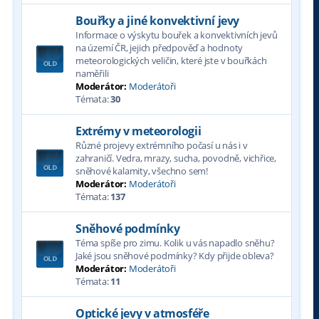
Bouřky a jiné konvektivní jevy
Informace o výskytu bouřek a konvektivních jevů
na území ČR, jejich předpověď a hodnoty
meteorologických veličin, které jste v bouřkách
naměřili
Moderátor:
Moderátoři
Témata:
30
Extrémy v meteorologii
Různé projevy extrémního počasí u nás i v
zahraničí. Vedra, mrazy, sucha, povodně, vichřice,
sněhové kalamity, všechno sem!
Moderátor:
Moderátoři
Témata:
137
Sněhové podmínky
Téma spíše pro zimu. Kolik u vás napadlo sněhu?
Jaké jsou sněhové podmínky? Kdy přijde obleva?
Moderátor:
Moderátoři
Témata:
11
Optické jevy v atmosféře