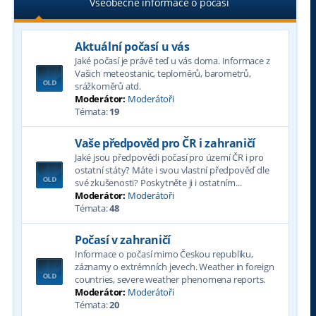
Všeobecné informace o počasí
Aktuální počasí u vás
Jaké počasí je právě teď u vás doma. Informace z
Vašich meteostanic, teploměrů, barometrů,
srážkoměrů atd.
Moderátor:
Moderátoři
Témata:
19
Vaše předpověd pro ČR i zahraničí
Jaké jsou předpovědi počasí pro území ČR i pro
ostatní státy? Máte i svou vlastní předpověď dle
své zkušenosti? Poskytněte ji i ostatním...
Moderátor:
Moderátoři
Témata:
48
Počasí v zahraničí
Informace o počasí mimo Českou republiku,
záznamy o extrémních jevech. Weather in foreign
countries, severe weather phenomena reports.
Moderátor:
Moderátoři
Témata:
20