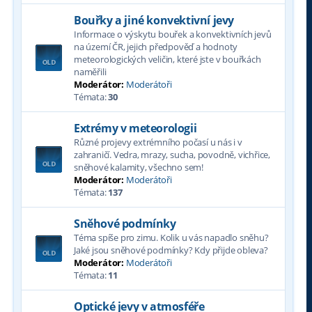
Bouřky a jiné konvektivní jevy
Informace o výskytu bouřek a konvektivních jevů
na území ČR, jejich předpověď a hodnoty
meteorologických veličin, které jste v bouřkách
naměřili
Moderátor:
Moderátoři
Témata:
30
Extrémy v meteorologii
Různé projevy extrémního počasí u nás i v
zahraničí. Vedra, mrazy, sucha, povodně, vichřice,
sněhové kalamity, všechno sem!
Moderátor:
Moderátoři
Témata:
137
Sněhové podmínky
Téma spíše pro zimu. Kolik u vás napadlo sněhu?
Jaké jsou sněhové podmínky? Kdy přijde obleva?
Moderátor:
Moderátoři
Témata:
11
Optické jevy v atmosféře