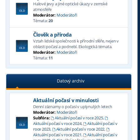
Halové jevy a jiné optické úkazy v zemské
atmosféře
Moderátor:
Moderátoři
Témata:
20
Člověk a příroda
Vztah lidské společnosti k přírodní sféře, nejen v
oblasti počasí a podnebí. Ekologická témata.
Moderátor:
Moderátoři
Témata:
11
Datový archiv
Aktuální počasí v minulosti
Denní záznamy o počasí v uplynulých letech
Moderátor:
Moderátoři
Subfóra:
Aktuální počasí v roce 2025
,
Aktuální počasí v roce 2024
,
Aktuální počasí v
roce 2023
,
Aktuální počasí v roce 2022
,
Aktuální počasí v roce 2021
,
Aktuální počasí v