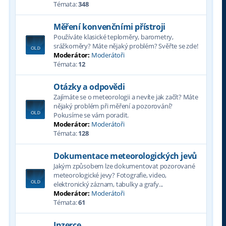
Témata:
348
Měření konvenčními přístroji
Používáte klasické teploměry, barometry,
srážkoměry? Máte nějaký problém? Svěřte se zde!
Moderátor:
Moderátoři
Témata:
12
Otázky a odpovědi
Zajímáte se o meteorologii a nevíte jak začít? Máte
nějaký problém při měření a pozorování?
Pokusíme se vám poradit.
Moderátor:
Moderátoři
Témata:
128
Dokumentace meteorologických jevů
Jakým způsobem lze dokumentovat pozorované
meteorologické jevy? Fotografie, video,
elektronický záznam, tabulky a grafy...
Moderátor:
Moderátoři
Témata:
61
Inzerce