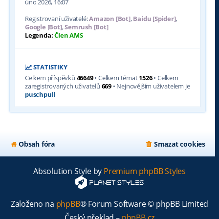
úno 2026, 16:07
Registrovaní uživatelé:
Amazon [Bot]
,
Baidu [Spider]
,
Google [Bot]
,
Semrush [Bot]
Legenda:
Člen AMS
STATISTIKY
Celkem příspěvků
46649
• Celkem témat
1526
• Celkem
zaregistrovaných uživatelů
669
• Nejnovějším uživatelem je
puschpull
Obsah fóra
Smazat cookies
Absolution Style by
Premium phpBB Styles
Založeno na
phpBB
® Forum Software © phpBB Limited
Český překlad –
phpBB.cz