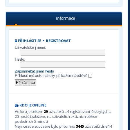
Informace
PŘIHLÁSIT SE
•
REGISTROVAT
Uživatelské jméno:
Heslo:
Zapomněl(a) jsem heslo
Přihlásit mě automaticky při každé návštěvě
KDO JE ONLINE
Ve fóru je celkem
29
uživatelů :: 4 registrovaní, 0 skrytých a
25 hostů (založeno na uživatelích aktivních během
posledních 5 minut)
Nejvíce zde současně bylo přítomno
3445
uživatelů dne 14