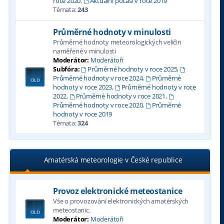
roce 2020
,
Aktuální počasí v roce 2019
Témata:
243
Průměrné hodnoty v minulosti
Průměrné hodnoty meteorologických veličin
naměřené v minulosti
Moderátor:
Moderátoři
Subfóra:
Průměrné hodnoty v roce 2025
,
Průměrné hodnoty v roce 2024
,
Průměrné
hodnoty v roce 2023
,
Průměrné hodnoty v roce
2022
,
Průměrné hodnoty v roce 2021
,
Průměrné hodnoty v roce 2020
,
Průměrné
hodnoty v roce 2019
Témata:
324
Amatérská meteorologie v České republice
Provoz elektronické meteostanice
Vše o provozování elektronických amatérských
meteostanic.
Moderátor:
Moderátoři