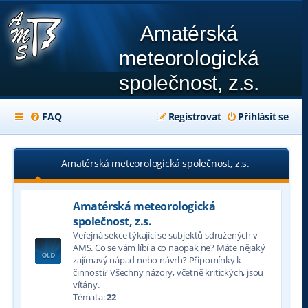
Amatérská
meteorologická
společnost, z.s.
FAQ
Registrovat
Přihlásit se
Amatérská meteorologická společnost, z.s.
Amatérská meteorologická
společnost, z.s.
Veřejná sekce týkající se subjektů sdružených v
AMS. Co se vám líbí a co naopak ne? Máte nějaký
zajímavý nápad nebo návrh? Připomínky k
činnosti? Všechny názory, včetně kritických, jsou
vítány.
Témata:
22