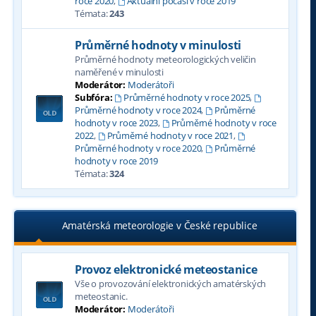
roce 2020
,
Aktuální počasí v roce 2019
Témata:
243
Průměrné hodnoty v minulosti
Průměrné hodnoty meteorologických veličin
naměřené v minulosti
Moderátor:
Moderátoři
Subfóra:
Průměrné hodnoty v roce 2025
,
Průměrné hodnoty v roce 2024
,
Průměrné
hodnoty v roce 2023
,
Průměrné hodnoty v roce
2022
,
Průměrné hodnoty v roce 2021
,
Průměrné hodnoty v roce 2020
,
Průměrné
hodnoty v roce 2019
Témata:
324
Amatérská meteorologie v České republice
Provoz elektronické meteostanice
Vše o provozování elektronických amatérských
meteostanic.
Moderátor:
Moderátoři