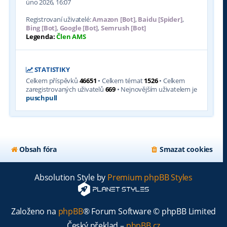
úno 2026, 16:07
Registrovaní uživatelé:
Amazon [Bot]
,
Baidu [Spider]
,
Bing [Bot]
,
Google [Bot]
,
Semrush [Bot]
Legenda:
Člen AMS
STATISTIKY
Celkem příspěvků
46651
• Celkem témat
1526
• Celkem
zaregistrovaných uživatelů
669
• Nejnovějším uživatelem je
puschpull
Obsah fóra
Smazat cookies
Absolution Style by
Premium phpBB Styles
Založeno na
phpBB
® Forum Software © phpBB Limited
Český překlad –
phpBB.cz