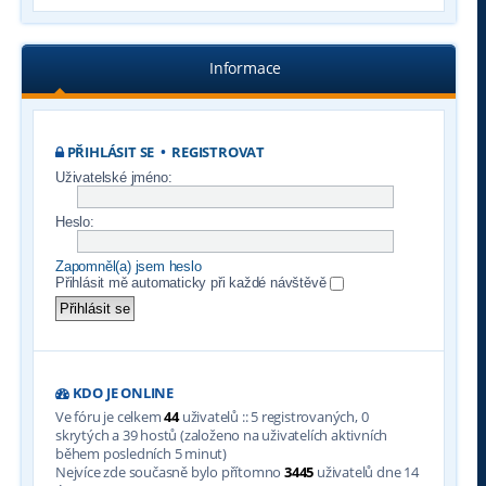
Informace
PŘIHLÁSIT SE
•
REGISTROVAT
Uživatelské jméno:
Heslo:
Zapomněl(a) jsem heslo
Přihlásit mě automaticky při každé návštěvě
KDO JE ONLINE
Ve fóru je celkem
44
uživatelů :: 5 registrovaných, 0
skrytých a 39 hostů (založeno na uživatelích aktivních
během posledních 5 minut)
Nejvíce zde současně bylo přítomno
3445
uživatelů dne 14