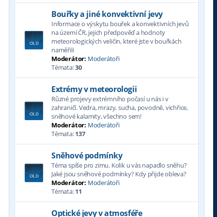
Bouřky a jiné konvektivní jevy
Informace o výskytu bouřek a konvektivních jevů
na území ČR, jejich předpověď a hodnoty
meteorologických veličin, které jste v bouřkách
naměřili
Moderátor:
Moderátoři
Témata:
30
Extrémy v meteorologii
Různé projevy extrémního počasí u nás i v
zahraničí. Vedra, mrazy, sucha, povodně, vichřice,
sněhové kalamity, všechno sem!
Moderátor:
Moderátoři
Témata:
137
Sněhové podmínky
Téma spíše pro zimu. Kolik u vás napadlo sněhu?
Jaké jsou sněhové podmínky? Kdy přijde obleva?
Moderátor:
Moderátoři
Témata:
11
Optické jevy v atmosféře