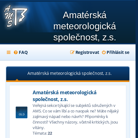
Amatérská
meteorologická
společnost, z.s.
FAQ
Registrovat
Přihlásit se
Amatérská meteorologická společnost, z.s.
Amatérská meteorologická
společnost, z.s.
Veřejná sekce týkající se subjektů sdružených v
AMS. Co se vám líbí a co naopak ne? Máte nějaký
zajímavý nápad nebo návrh? Připomínky k
činnosti? Všechny názory, včetně kritických, jsou
vítány.
Témata:
22