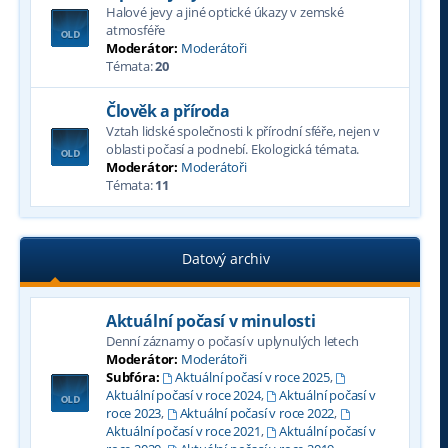
Halové jevy a jiné optické úkazy v zemské
atmosféře
Moderátor:
Moderátoři
Témata:
20
Člověk a příroda
Vztah lidské společnosti k přírodní sféře, nejen v
oblasti počasí a podnebí. Ekologická témata.
Moderátor:
Moderátoři
Témata:
11
Datový archiv
Aktuální počasí v minulosti
Denní záznamy o počasí v uplynulých letech
Moderátor:
Moderátoři
Subfóra:
Aktuální počasí v roce 2025
,
Aktuální počasí v roce 2024
,
Aktuální počasí v
roce 2023
,
Aktuální počasí v roce 2022
,
Aktuální počasí v roce 2021
,
Aktuální počasí v