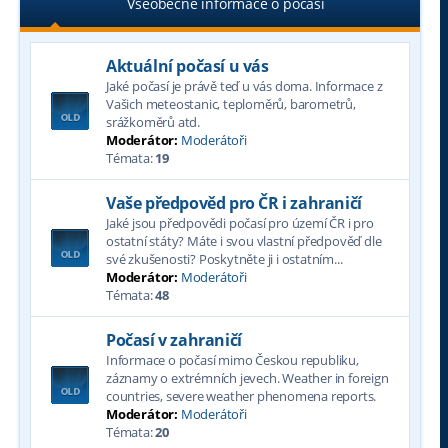
Všeobecné informace o počasí
Aktuální počasí u vás
Jaké počasí je právě teď u vás doma. Informace z
Vašich meteostanic, teploměrů, barometrů,
srážkoměrů atd.
Moderátor:
Moderátoři
Témata:
19
Vaše předpověd pro ČR i zahraničí
Jaké jsou předpovědi počasí pro území ČR i pro
ostatní státy? Máte i svou vlastní předpověď dle
své zkušenosti? Poskytněte ji i ostatním...
Moderátor:
Moderátoři
Témata:
48
Počasí v zahraničí
Informace o počasí mimo Českou republiku,
záznamy o extrémních jevech. Weather in foreign
countries, severe weather phenomena reports.
Moderátor:
Moderátoři
Témata:
20