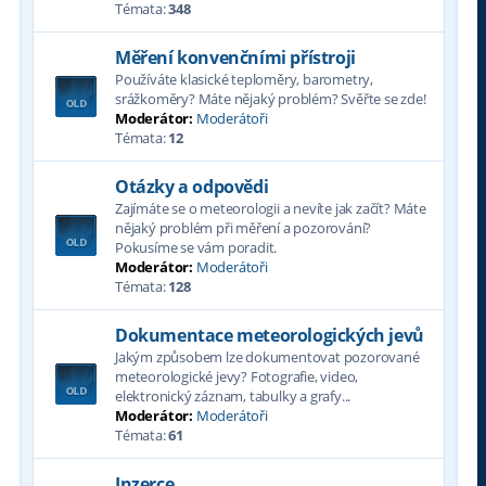
Témata:
348
Měření konvenčními přístroji
Používáte klasické teploměry, barometry,
srážkoměry? Máte nějaký problém? Svěřte se zde!
Moderátor:
Moderátoři
Témata:
12
Otázky a odpovědi
Zajímáte se o meteorologii a nevíte jak začít? Máte
nějaký problém při měření a pozorování?
Pokusíme se vám poradit.
Moderátor:
Moderátoři
Témata:
128
Dokumentace meteorologických jevů
Jakým způsobem lze dokumentovat pozorované
meteorologické jevy? Fotografie, video,
elektronický záznam, tabulky a grafy...
Moderátor:
Moderátoři
Témata:
61
Inzerce