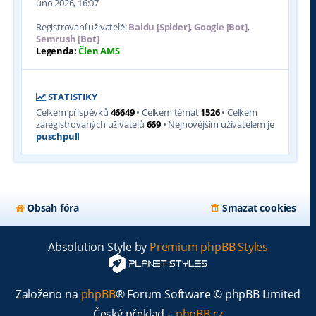
úno 2026, 16:07
Registrovaní uživatelé:
Baidu [Spider]
,
Google [Bot]
,
Semrush [Bot]
Legenda:
Člen AMS
STATISTIKY
Celkem příspěvků
46649
• Celkem témat
1526
• Celkem
zaregistrovaných uživatelů
669
• Nejnovějším uživatelem je
puschpull
Obsah fóra
Smazat cookies
Absolution Style by
Premium phpBB Styles
Založeno na
phpBB
® Forum Software © phpBB Limited
Český překlad –
phpBB.cz