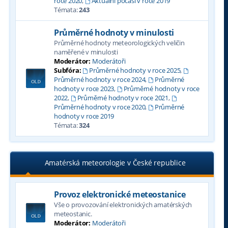
roce 2020
,
Aktuální počasí v roce 2019
Témata:
243
Průměrné hodnoty v minulosti
Průměrné hodnoty meteorologických veličin
naměřené v minulosti
Moderátor:
Moderátoři
Subfóra:
Průměrné hodnoty v roce 2025
,
Průměrné hodnoty v roce 2024
,
Průměrné
hodnoty v roce 2023
,
Průměrné hodnoty v roce
2022
,
Průměrné hodnoty v roce 2021
,
Průměrné hodnoty v roce 2020
,
Průměrné
hodnoty v roce 2019
Témata:
324
Amatérská meteorologie v České republice
Provoz elektronické meteostanice
Vše o provozování elektronických amatérských
meteostanic.
Moderátor:
Moderátoři