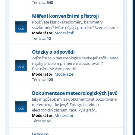
Témata:
348
Měření konvenčními přístroji
Používáte klasické teploměry, barometry,
srážkoměry? Máte nějaký problém? Svěřte se zde!
Moderátor:
Moderátoři
Témata:
12
Otázky a odpovědi
Zajímáte se o meteorologii a nevíte jak začít? Máte
nějaký problém při měření a pozorování?
Pokusíme se vám poradit.
Moderátor:
Moderátoři
Témata:
128
Dokumentace meteorologických jevů
Jakým způsobem lze dokumentovat pozorované
meteorologické jevy? Fotografie, video,
elektronický záznam, tabulky a grafy...
Moderátor:
Moderátoři
Témata:
61
Inzerce