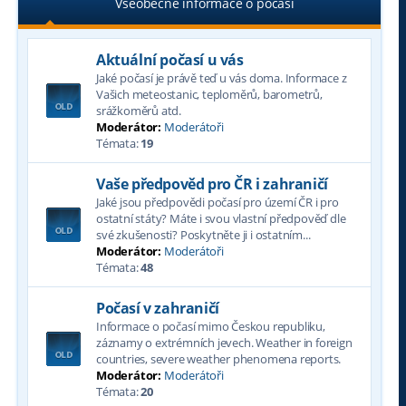
Všeobecné informace o počasí
Aktuální počasí u vás
Jaké počasí je právě teď u vás doma. Informace z
Vašich meteostanic, teploměrů, barometrů,
srážkoměrů atd.
Moderátor:
Moderátoři
Témata:
19
Vaše předpověd pro ČR i zahraničí
Jaké jsou předpovědi počasí pro území ČR i pro
ostatní státy? Máte i svou vlastní předpověď dle
své zkušenosti? Poskytněte ji i ostatním...
Moderátor:
Moderátoři
Témata:
48
Počasí v zahraničí
Informace o počasí mimo Českou republiku,
záznamy o extrémních jevech. Weather in foreign
countries, severe weather phenomena reports.
Moderátor:
Moderátoři
Témata:
20