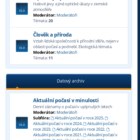
Halové jevy a jiné optické úkazy v zemské
atmosféře
Moderátor:
Moderátoři
Témata:
20
Člověk a příroda
Vztah lidské společnosti k přírodní sféře, nejen v
oblasti počasí a podnebí. Ekologická témata.
Moderátor:
Moderátoři
Témata:
11
Datový archiv
Aktuální počasí v minulosti
Denní záznamy o počasí v uplynulých letech
Moderátor:
Moderátoři
Subfóra:
Aktuální počasí v roce 2025
,
Aktuální počasí v roce 2024
,
Aktuální počasí v
roce 2023
,
Aktuální počasí v roce 2022
,
Aktuální počasí v roce 2021
,
Aktuální počasí v