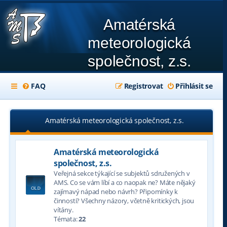
Amatérská
meteorologická
společnost, z.s.
FAQ
Registrovat
Přihlásit se
Amatérská meteorologická společnost, z.s.
Amatérská meteorologická
společnost, z.s.
Veřejná sekce týkající se subjektů sdružených v
AMS. Co se vám líbí a co naopak ne? Máte nějaký
zajímavý nápad nebo návrh? Připomínky k
činnosti? Všechny názory, včetně kritických, jsou
vítány.
Témata:
22