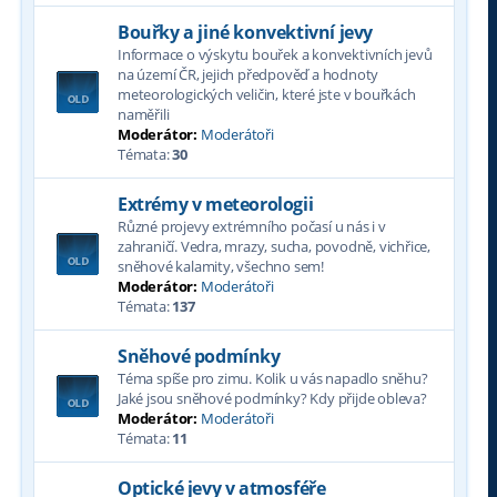
Bouřky a jiné konvektivní jevy
Informace o výskytu bouřek a konvektivních jevů
na území ČR, jejich předpověď a hodnoty
meteorologických veličin, které jste v bouřkách
naměřili
Moderátor:
Moderátoři
Témata:
30
Extrémy v meteorologii
Různé projevy extrémního počasí u nás i v
zahraničí. Vedra, mrazy, sucha, povodně, vichřice,
sněhové kalamity, všechno sem!
Moderátor:
Moderátoři
Témata:
137
Sněhové podmínky
Téma spíše pro zimu. Kolik u vás napadlo sněhu?
Jaké jsou sněhové podmínky? Kdy přijde obleva?
Moderátor:
Moderátoři
Témata:
11
Optické jevy v atmosféře