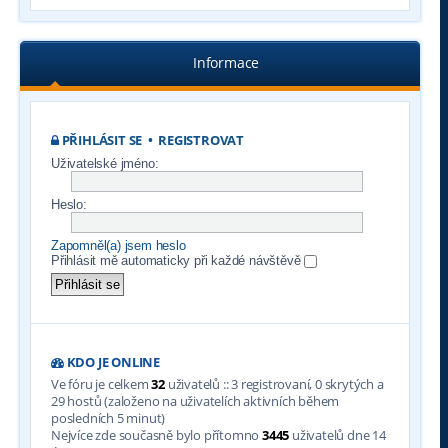
Informace
PŘIHLÁSIT SE
•
REGISTROVAT
Uživatelské jméno:
Heslo:
Zapomněl(a) jsem heslo
Přihlásit mě automaticky při každé návštěvě
KDO JE ONLINE
Ve fóru je celkem
32
uživatelů :: 3 registrovaní, 0 skrytých a
29 hostů (založeno na uživatelích aktivních během
posledních 5 minut)
Nejvíce zde současně bylo přítomno
3445
uživatelů dne 14