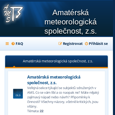
Amatérská
meteorologická
společnost, z.s.
FAQ
Registrovat
Přihlásit se
Amatérská meteorologická společnost, z.s.
Amatérská meteorologická
společnost, z.s.
Veřejná sekce týkající se subjektů sdružených v
AMS. Co se vám líbí a co naopak ne? Máte nějaký
zajímavý nápad nebo návrh? Připomínky k
činnosti? Všechny názory, včetně kritických, jsou
vítány.
Témata:
22