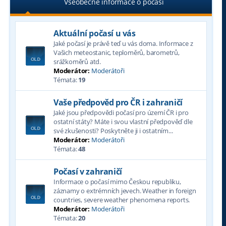
Všeobecné informace o počasí
Aktuální počasí u vás
Jaké počasí je právě teď u vás doma. Informace z
Vašich meteostanic, teploměrů, barometrů,
srážkoměrů atd.
Moderátor:
Moderátoři
Témata:
19
Vaše předpověd pro ČR i zahraničí
Jaké jsou předpovědi počasí pro území ČR i pro
ostatní státy? Máte i svou vlastní předpověď dle
své zkušenosti? Poskytněte ji i ostatním...
Moderátor:
Moderátoři
Témata:
48
Počasí v zahraničí
Informace o počasí mimo Českou republiku,
záznamy o extrémních jevech. Weather in foreign
countries, severe weather phenomena reports.
Moderátor:
Moderátoři
Témata:
20