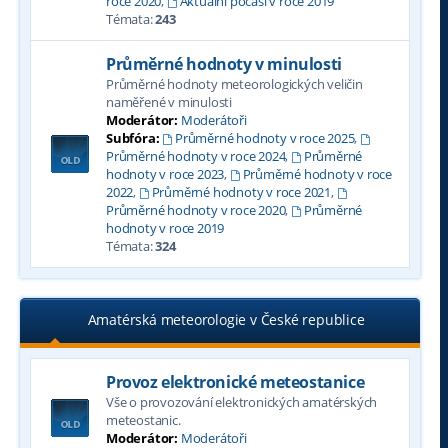
roce 2020
,
Aktuální počasí v roce 2019
Témata:
243
Průměrné hodnoty v minulosti
Průměrné hodnoty meteorologických veličin
naměřené v minulosti
Moderátor:
Moderátoři
Subfóra:
Průměrné hodnoty v roce 2025
,
Průměrné hodnoty v roce 2024
,
Průměrné
hodnoty v roce 2023
,
Průměrné hodnoty v roce
2022
,
Průměrné hodnoty v roce 2021
,
Průměrné hodnoty v roce 2020
,
Průměrné
hodnoty v roce 2019
Témata:
324
Amatérská meteorologie v České republice
Provoz elektronické meteostanice
Vše o provozování elektronických amatérských
meteostanic.
Moderátor:
Moderátoři