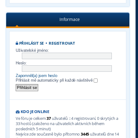
Informace
PŘIHLÁSIT SE
•
REGISTROVAT
Uživatelské jméno:
Heslo:
Zapomněl(a) jsem heslo
Přihlásit mě automaticky při každé návštěvě
KDO JE ONLINE
Ve fóru je celkem
37
uživatelů :: 4 registrovaní, 0 skrytých a
33 hostů (založeno na uživatelích aktivních během
posledních 5 minut)
Nejvíce zde současně bylo přítomno
3445
uživatelů dne 14