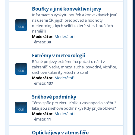
Bouřky a jiné konvektivní jevy
Informace o výskytu bouřek a konvektivních jevů
na území ČR, jejich předpověď a hodnoty
meteorologických veličin, které jste v bouřkách
naměřili
Moderátor:
Moderátoři
Témata:
30
Extrémy v meteorologii
Různé projevy extrémního počasí u nás i v
zahraničí. Vedra, mrazy, sucha, povodně, vichřice,
sněhové kalamity, všechno sem!
Moderátor:
Moderátoři
Témata:
137
Sněhové podmínky
Téma spíše pro zimu. Kolik u vás napadlo sněhu?
Jaké jsou sněhové podmínky? Kdy přijde obleva?
Moderátor:
Moderátoři
Témata:
11
Optické jevy v atmosféře