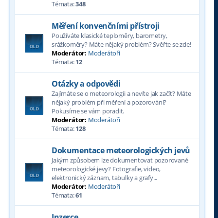
Témata:
348
Měření konvenčními přístroji
Používáte klasické teploměry, barometry,
srážkoměry? Máte nějaký problém? Svěřte se zde!
Moderátor:
Moderátoři
Témata:
12
Otázky a odpovědi
Zajímáte se o meteorologii a nevíte jak začít? Máte
nějaký problém při měření a pozorování?
Pokusíme se vám poradit.
Moderátor:
Moderátoři
Témata:
128
Dokumentace meteorologických jevů
Jakým způsobem lze dokumentovat pozorované
meteorologické jevy? Fotografie, video,
elektronický záznam, tabulky a grafy...
Moderátor:
Moderátoři
Témata:
61
Inzerce