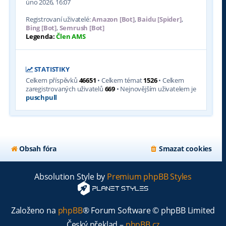
úno 2026, 16:07
Registrovaní uživatelé:
Amazon [Bot]
,
Baidu [Spider]
,
Bing [Bot]
,
Semrush [Bot]
Legenda:
Člen AMS
STATISTIKY
Celkem příspěvků
46651
• Celkem témat
1526
• Celkem
zaregistrovaných uživatelů
669
• Nejnovějším uživatelem je
puschpull
Obsah fóra
Smazat cookies
Absolution Style by
Premium phpBB Styles
Založeno na
phpBB
® Forum Software © phpBB Limited
Český překlad –
phpBB.cz