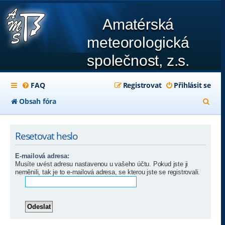
Amatérská
meteorologická
společnost, z.s.
FAQ
Registrovat
Přihlásit se
H
Obsah fóra
l
e
Resetovat heslo
d
E-mailová adresa:
a
Musíte uvést adresu nastavenou u vašeho účtu. Pokud jste ji
neměnili, tak je to e-mailová adresa, se kterou jste se registrovali.
t