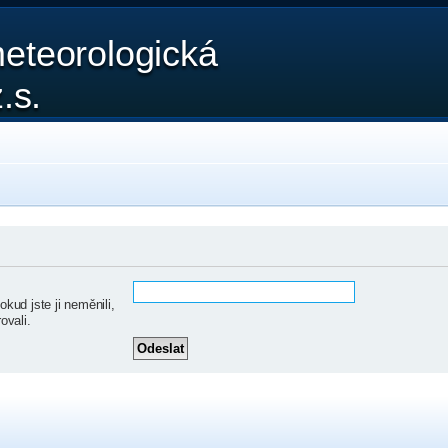
eteorologická
.s.
ud jste ji neměnili,
ovali.