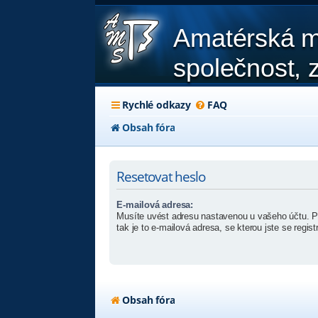
Amatérská m
společnost, z
Rychlé odkazy
FAQ
Obsah fóra
Resetovat heslo
E-mailová adresa:
Musíte uvést adresu nastavenou u vašeho účtu. Pok
tak je to e-mailová adresa, se kterou jste se registr
Obsah fóra