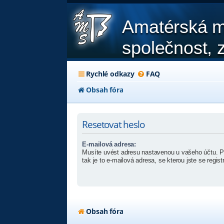
Amatérská m
společnost, z
Rychlé odkazy
FAQ
Obsah fóra
Resetovat heslo
E-mailová adresa:
Musíte uvést adresu nastavenou u vašeho účtu. Pok
tak je to e-mailová adresa, se kterou jste se registr
Obsah fóra