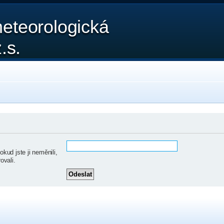
eteorologická
.s.
ud jste ji neměnili,
ovali.