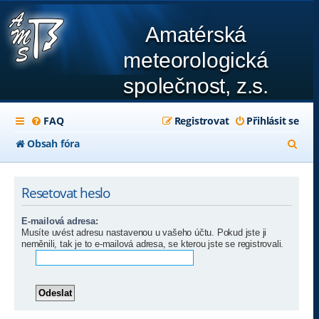
Amatérská
meteorologická
společnost, z.s.
FAQ
Registrovat
Přihlásit se
H
Obsah fóra
l
e
Resetovat heslo
d
E-mailová adresa:
a
Musíte uvést adresu nastavenou u vašeho účtu. Pokud jste ji
neměnili, tak je to e-mailová adresa, se kterou jste se registrovali.
t