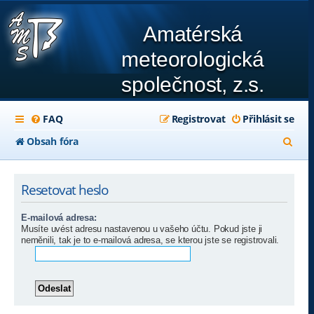
Amatérská
meteorologická
společnost, z.s.
FAQ
Registrovat
Přihlásit se
H
Obsah fóra
l
e
Resetovat heslo
d
E-mailová adresa:
a
Musíte uvést adresu nastavenou u vašeho účtu. Pokud jste ji
neměnili, tak je to e-mailová adresa, se kterou jste se registrovali.
t