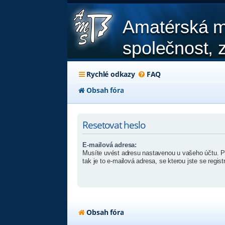
Amatérská m
společnost, z
Rychlé odkazy
FAQ
Obsah fóra
Resetovat heslo
E-mailová adresa:
Musíte uvést adresu nastavenou u vašeho účtu. Pok
tak je to e-mailová adresa, se kterou jste se registr
Obsah fóra