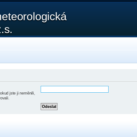
eteorologická
.s.
ud jste ji neměnili,
ovali.