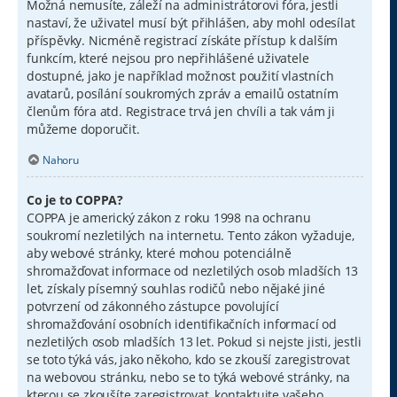
Možná nemusíte, záleží na administrátorovi fóra, jestli
nastaví, že uživatel musí být přihlášen, aby mohl odesílat
příspěvky. Nicméně registrací získáte přístup k dalším
funkcím, které nejsou pro nepřihlášené uživatele
dostupné, jako je například možnost použití vlastních
avatarů, posílání soukromých zpráv a emailů ostatním
členům fóra atd. Registrace trvá jen chvíli a tak vám ji
můžeme doporučit.
Nahoru
Co je to COPPA?
COPPA je americký zákon z roku 1998 na ochranu
soukromí nezletilých na internetu. Tento zákon vyžaduje,
aby webové stránky, které mohou potenciálně
shromažďovat informace od nezletilých osob mladších 13
let, získaly písemný souhlas rodičů nebo nějaké jiné
potvrzení od zákonného zástupce povolující
shromažďování osobních identifikačních informací od
nezletilých osob mladších 13 let. Pokud si nejste jisti, jestli
se toto týká vás, jako někoho, kdo se zkouší zaregistrovat
na webovou stránku, nebo se to týká webové stránky, na
kterou se zkoušíte zaregistrovat, kontaktujte vašeho