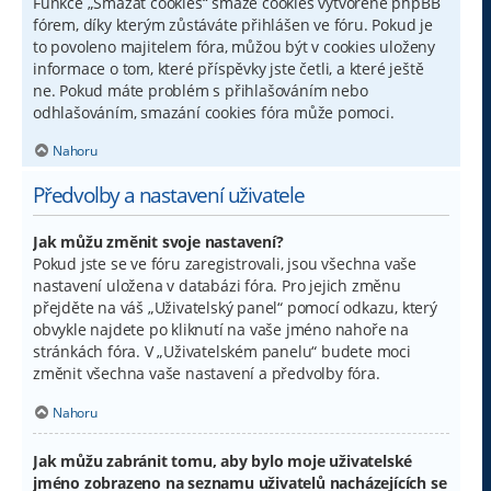
Funkce „Smazat cookies“ smaže cookies vytvořené phpBB
fórem, díky kterým zůstáváte přihlášen ve fóru. Pokud je
to povoleno majitelem fóra, můžou být v cookies uloženy
informace o tom, které příspěvky jste četli, a které ještě
ne. Pokud máte problém s přihlašováním nebo
odhlašováním, smazání cookies fóra může pomoci.
Nahoru
Předvolby a nastavení uživatele
Jak můžu změnit svoje nastavení?
Pokud jste se ve fóru zaregistrovali, jsou všechna vaše
nastavení uložena v databázi fóra. Pro jejich změnu
přejděte na váš „Uživatelský panel“ pomocí odkazu, který
obvykle najdete po kliknutí na vaše jméno nahoře na
stránkách fóra. V „Uživatelském panelu“ budete moci
změnit všechna vaše nastavení a předvolby fóra.
Nahoru
Jak můžu zabránit tomu, aby bylo moje uživatelské
jméno zobrazeno na seznamu uživatelů nacházejících se