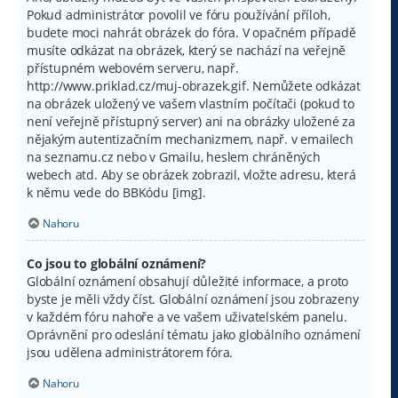
Pokud administrátor povolil ve fóru používání příloh,
budete moci nahrát obrázek do fóra. V opačném případě
musíte odkázat na obrázek, který se nachází na veřejně
přístupném webovém serveru, např.
http://www.priklad.cz/muj-obrazek.gif. Nemůžete odkázat
na obrázek uložený ve vašem vlastním počítači (pokud to
není veřejně přístupný server) ani na obrázky uložené za
nějakým autentizačním mechanizmem, např. v emailech
na seznamu.cz nebo v Gmailu, heslem chráněných
webech atd. Aby se obrázek zobrazil, vložte adresu, která
k němu vede do BBKódu [img].
Nahoru
Co jsou to globální oznámení?
Globální oznámení obsahují důležité informace, a proto
byste je měli vždy číst. Globální oznámení jsou zobrazeny
v každém fóru nahoře a ve vašem uživatelském panelu.
Oprávnění pro odeslání tématu jako globálního oznámení
jsou udělena administrátorem fóra.
Nahoru