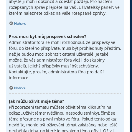
abyste ji mohli dokončit a odeslat později. Pro načtení
rozepsaných zpráv přejděte na váš „Uživatelský panel“, ve
kterém naleznete odkaz na vaše rozepsané zprávy.
Nahoru
Proč musí být můj příspěvek schválen?
Administrátor fóra se mohl rozhodnout, že příspěvky ve
fóru, do kterého přispíváte, musí být prohlédnuty předtím,
než je budou moci zobrazit ostatní uživatelé. Je také
možné, že vás administrátor fóra vložil do skupiny
uživatelů, jejichž příspěvky musí být schváleny.
Kontaktujte, prosím, administrátora fóra pro další
informace.
Nahoru
Jak můžu oživit moje téma?
Při zobrazení tématu můžete oživit téma kliknutím na
odkaz „Oživit téma“ (většinou naspodu stránky), čímž se
téma přesune na první místo ve fóru. Pokud tento odkaz
nevidíte, mohlo být oživování témat zakázáno, nebo ještě
neuběhla doba, po které je povoleno téma oživit. Oživit