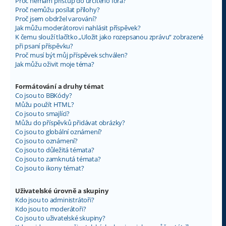
Proč nemám přístup do určitého fóra?
Proč nemůžu posílat přílohy?
Proč jsem obdržel varování?
Jak můžu moderátorovi nahlásit příspěvek?
K čemu slouží tlačítko „Uložit jako rozepsanou zprávu“ zobrazené
při psaní příspěvku?
Proč musí být můj příspěvek schválen?
Jak můžu oživit moje téma?
Formátování a druhy témat
Co jsou to BBKódy?
Můžu použít HTML?
Co jsou to smajlíci?
Můžu do příspěvků přidávat obrázky?
Co jsou to globální oznámení?
Co jsou to oznámení?
Co jsou to důležitá témata?
Co jsou to zamknutá témata?
Co jsou to ikony témat?
Uživatelské úrovně a skupiny
Kdo jsou to administrátoři?
Kdo jsou to moderátoři?
Co jsou to uživatelské skupiny?