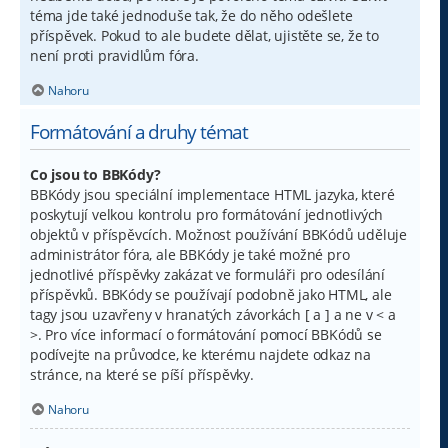
téma jde také jednoduše tak, že do něho odešlete
příspěvek. Pokud to ale budete dělat, ujistěte se, že to
není proti pravidlům fóra.
Nahoru
Formátování a druhy témat
Co jsou to BBKódy?
BBKódy jsou speciální implementace HTML jazyka, které
poskytují velkou kontrolu pro formátování jednotlivých
objektů v příspěvcích. Možnost používání BBKódů uděluje
administrátor fóra, ale BBKódy je také možné pro
jednotlivé příspěvky zakázat ve formuláři pro odesílání
příspěvků. BBKódy se používají podobně jako HTML, ale
tagy jsou uzavřeny v hranatých závorkách [ a ] a ne v < a
>. Pro více informací o formátování pomocí BBKódů se
podívejte na průvodce, ke kterému najdete odkaz na
stránce, na které se píší příspěvky.
Nahoru