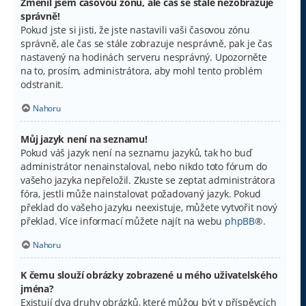
Změnil jsem časovou zónu, ale čas se stále nezobrazuje
správně!
Pokud jste si jisti, že jste nastavili vaši časovou zónu
správně, ale čas se stále zobrazuje nesprávně, pak je čas
nastavený na hodinách serveru nesprávný. Upozorněte
na to, prosím, administrátora, aby mohl tento problém
odstranit.
Nahoru
Můj jazyk není na seznamu!
Pokud váš jazyk není na seznamu jazyků, tak ho buď
administrátor nenainstaloval, nebo nikdo toto fórum do
vašeho jazyka nepřeložil. Zkuste se zeptat administrátora
fóra, jestli může nainstalovat požadovaný jazyk. Pokud
překlad do vašeho jazyku neexistuje, můžete vytvořit nový
překlad. Více informací můžete najít na webu
phpBB
®.
Nahoru
K čemu slouží obrázky zobrazené u mého uživatelského
jména?
Existují dva druhy obrázků, které můžou být v příspěvcích