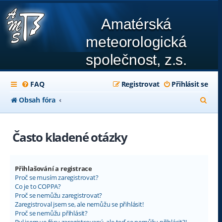
Amatérská
meteorologická
společnost, z.s.
FAQ
Registrovat
Přihlásit se
H
Obsah fóra
l
e
Často kladené otázky
d
a
Přihlašování a registrace
t
Proč se musím zaregistrovat?
Co je to COPPA?
Proč se nemůžu zaregistrovat?
Zaregistroval jsem se, ale nemůžu se přihlásit!
Proč se nemůžu přihlásit?