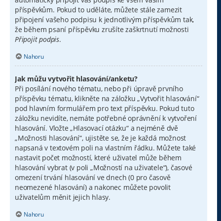
příspěvkům. Pokud to uděláte, můžete stále zamezit
připojení vašeho podpisu k jednotlivým příspěvkům tak,
že během psaní příspěvku zrušíte zaškrtnutí možnosti
Připojit podpis
.
Nahoru
Jak můžu vytvořit hlasování/anketu?
Při posílání nového tématu, nebo při úpravě prvního
příspěvku tématu, klikněte na záložku „Vytvořit hlasování“
pod hlavním formulářem pro text příspěvku. Pokud tuto
záložku nevidíte, nemáte potřebné oprávnění k vytvoření
hlasování. Vložte „Hlasovací otázku“ a nejméně dvě
„Možnosti hlasování“, ujistěte se, že je každá možnost
napsaná v textovém poli na vlastním řádku. Můžete také
nastavit počet možností, které uživatel může během
hlasování vybrat (v poli „Možností na uživatele“), časové
omezení trvání hlasování ve dnech (0 pro časově
neomezené hlasování) a nakonec můžete povolit
uživatelům měnit jejich hlasy.
Nahoru