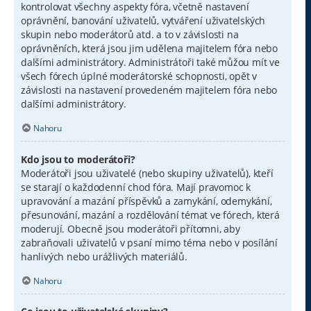
kontrolovat všechny aspekty fóra, včetně nastavení
oprávnění, banování uživatelů, vytváření uživatelských
skupin nebo moderátorů atd. a to v závislosti na
oprávněních, která jsou jim udělena majitelem fóra nebo
dalšími administrátory. Administrátoři také můžou mít ve
všech fórech úplné moderátorské schopnosti, opět v
závislosti na nastavení provedeném majitelem fóra nebo
dalšími administrátory.
Nahoru
Kdo jsou to moderátoři?
Moderátoři jsou uživatelé (nebo skupiny uživatelů), kteří
se starají o každodenní chod fóra. Mají pravomoc k
upravování a mazání příspěvků a zamykání, odemykání,
přesunování, mazání a rozdělování témat ve fórech, která
moderují. Obecně jsou moderátoři přítomni, aby
zabraňovali uživatelů v psaní mimo téma nebo v posílání
hanlivých nebo urážlivých materiálů.
Nahoru