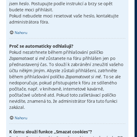
jsem heslo
. Postupujte podle instrukcí a brzy se opět
budete moci přihlásit.
Pokud nebudete moci resetovat vaše heslo, kontaktujte
administrátora fóra.
Nahoru
Proč se automaticky odhlašuji?
Pokud nezatrhnete během přihlašování políčko
Zapamatovat si mě
zůstanete na fóru přihlášen jen po
přednastavený čas. To slouží k zabránění zneužití vašeho
účtu někým jiným. Abyste zůstali přihlášeni, zatrhněte
během přihlašování políčko
Zapamatovat si mě
. To se ale
nedoporučuje, pokud přistupujete k fóru ze sdíleného
počítače, např. v knihovně, internetové kavárně,
počítačové učebně atd. Pokud toto zaškrtávací políčko
nevidíte, znamená to, že administrátor fóra tuto funkci
zakázal.
Nahoru
K čemu slouží funkce „Smazat cookies“?