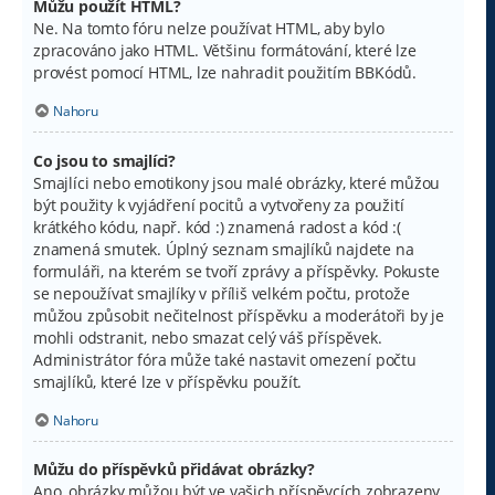
Můžu použít HTML?
Ne. Na tomto fóru nelze používat HTML, aby bylo
zpracováno jako HTML. Většinu formátování, které lze
provést pomocí HTML, lze nahradit použitím BBKódů.
Nahoru
Co jsou to smajlíci?
Smajlíci nebo emotikony jsou malé obrázky, které můžou
být použity k vyjádření pocitů a vytvořeny za použití
krátkého kódu, např. kód :) znamená radost a kód :(
znamená smutek. Úplný seznam smajlíků najdete na
formuláři, na kterém se tvoří zprávy a příspěvky. Pokuste
se nepoužívat smajlíky v příliš velkém počtu, protože
můžou způsobit nečitelnost příspěvku a moderátoři by je
mohli odstranit, nebo smazat celý váš příspěvek.
Administrátor fóra může také nastavit omezení počtu
smajlíků, které lze v příspěvku použít.
Nahoru
Můžu do příspěvků přidávat obrázky?
Ano, obrázky můžou být ve vašich příspěvcích zobrazeny.