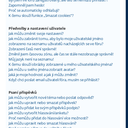
Byl jsem ve fóru zaregistrovaný, ale teď se nemůžu přihlásit?!
Zapomněl jsem heslo!
Proč se automaticky odhlašuji?
K čemu slouží funkce „Smazat cookies“?
Předvolby a nastavení uživatele
Jak můžu změnit svoje nastavení?
Jak můžu zabránit tomu, aby bylo moje uživatelské jméno
zobrazeno na seznamu uživatelů nacházejících se ve fóru?
Zobrazení časů není správné!
Změnil jsem časovou zónu, ale čas se stále nezobrazuje správně!
Můj jazyk není na seznamu!
K čemu slouží obrázky zobrazené u mého uživatelského jména?
Jak můžu u svého jména zobrazit avatar?
Jaká je moje hodnost a jak ji můžu změnit?
Když chci poslat email uživateli fóra, musím se přihlásit?
Psaní příspěvků
Jak můžu vytvořit nové téma nebo poslat odpověď?
Jak můžu upravit nebo smazat příspěvek?
Jak můžu přidat ke svým příspěvků podpis?
Jak můžu vytvořit hlasování/anketu?
Proč nemůžu přidat do hlasování více možností?
Jak můžu upravit nebo smazat hlasování?