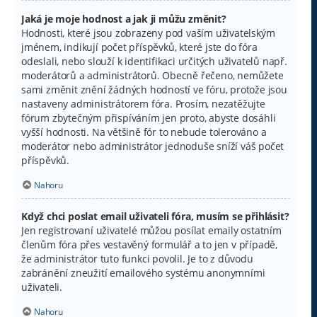
Jaká je moje hodnost a jak ji můžu změnit?
Hodnosti, které jsou zobrazeny pod vaším uživatelským
jménem, indikují počet příspěvků, které jste do fóra
odeslali, nebo slouží k identifikaci určitých uživatelů např.
moderátorů a administrátorů. Obecně řečeno, nemůžete
sami změnit znění žádných hodností ve fóru, protože jsou
nastaveny administrátorem fóra. Prosím, nezatěžujte
fórum zbytečným přispíváním jen proto, abyste dosáhli
vyšší hodnosti. Na většině fór to nebude tolerováno a
moderátor nebo administrátor jednoduše sníží váš počet
příspěvků.
Nahoru
Když chci poslat email uživateli fóra, musím se přihlásit?
Jen registrovaní uživatelé můžou posílat emaily ostatním
členům fóra přes vestavěný formulář a to jen v případě,
že administrátor tuto funkci povolil. Je to z důvodu
zabránění zneužití emailového systému anonymními
uživateli.
Nahoru