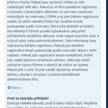
jména a hesla. Pokud jsou správné, mohly se stát
následující dvě věci. Pokud je ve fóru povolena registrace
v souladu s americkým zákonem na ochranu soukromí
nezletilých na internetu COPPA a vy jste během registrace
zadali, že ještě nemáte třináct let, budete muset
postupovat podle instrukcí, které jste obdrželi emailem.
Na některých fórech je také vyžadováno, aby před
přihlášením proběhla aktivace nově registrovaného účtu a
to buď vámi, nebo administrátorem. Tato informace byla
zobrazena během registrace. Pokud jste obdrželi
registrační email, pokračujte podle instrukcí, které v něm
najdete. Pokud jste registrační email neobdrželi, mohli
jste zadat špatnou emailovou adresu, nebo byl email
zachycen spam filtrem a skončil ve složce se spamy.
Pokud jste si jistí, že jste zadali správnou emailovou
adresu, zkuste s prosbou o pomoc kontaktovat
administrátora fóra.
Nahoru
Proč se nemůžu přihlásit?
Existuje několik důvodů, proč k tomu může dojít. Nejdříve
se ujistěte, že zadáváte správné uživatelské jméno a