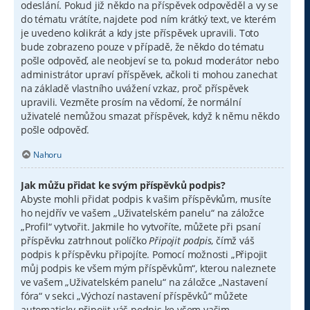
odeslání. Pokud již někdo na příspěvek odpověděl a vy se
do tématu vrátíte, najdete pod ním krátký text, ve kterém
je uvedeno kolikrát a kdy jste příspěvek upravili. Toto
bude zobrazeno pouze v případě, že někdo do tématu
pošle odpověď, ale neobjeví se to, pokud moderátor nebo
administrátor upraví příspěvek, ačkoli ti mohou zanechat
na základě vlastního uvážení vzkaz, proč příspěvek
upravili. Vezměte prosím na vědomí, že normální
uživatelé nemůžou smazat příspěvek, když k němu někdo
pošle odpověď.
Nahoru
Jak můžu přidat ke svým příspěvků podpis?
Abyste mohli přidat podpis k vašim příspěvkům, musíte
ho nejdřív ve vašem „Uživatelském panelu“ na záložce
„Profil“ vytvořit. Jakmile ho vytvoříte, můžete při psaní
příspěvku zatrhnout políčko
Připojit podpis
, čímž váš
podpis k příspěvku připojíte. Pomocí možnosti „Připojit
můj podpis ke všem mým příspěvkům“, kterou naleznete
ve vašem „Uživatelském panelu“ na záložce „Nastavení
fóra“ v sekci „Výchozí nastavení příspěvků“ můžete
automaticky připojit váš podpis ke všem vašim