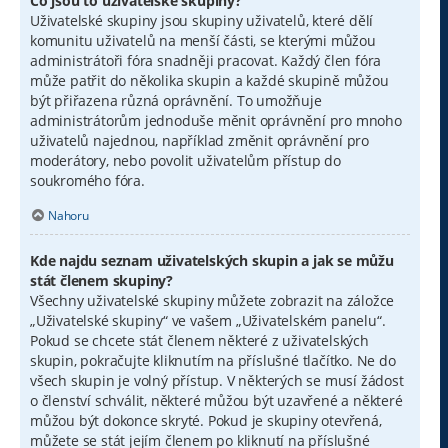
Co jsou to uživatelské skupiny?
Uživatelské skupiny jsou skupiny uživatelů, které dělí
komunitu uživatelů na menší části, se kterými můžou
administrátoři fóra snadněji pracovat. Každý člen fóra
může patřit do několika skupin a každé skupině můžou
být přiřazena různá oprávnění. To umožňuje
administrátorům jednoduše měnit oprávnění pro mnoho
uživatelů najednou, například změnit oprávnění pro
moderátory, nebo povolit uživatelům přístup do
soukromého fóra.
Nahoru
Kde najdu seznam uživatelských skupin a jak se můžu
stát členem skupiny?
Všechny uživatelské skupiny můžete zobrazit na záložce
„Uživatelské skupiny“ ve vašem „Uživatelském panelu“.
Pokud se chcete stát členem některé z uživatelských
skupin, pokračujte kliknutím na příslušné tlačítko. Ne do
všech skupin je volný přístup. V některých se musí žádost
o členství schválit, některé můžou být uzavřené a některé
můžou být dokonce skryté. Pokud je skupiny otevřená,
můžete se stát jejím členem po kliknutí na příslušné