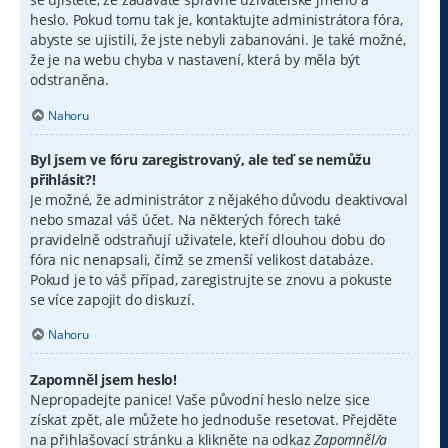
heslo. Pokud tomu tak je, kontaktujte administrátora fóra,
abyste se ujistili, že jste nebyli zabanováni. Je také možné,
že je na webu chyba v nastavení, která by měla být
odstraněna.
Nahoru
Byl jsem ve fóru zaregistrovaný, ale teď se nemůžu
přihlásit?!
Je možné, že administrátor z nějakého důvodu deaktivoval
nebo smazal váš účet. Na některých fórech také
pravidelně odstraňují uživatele, kteří dlouhou dobu do
fóra nic nenapsali, čímž se zmenší velikost databáze.
Pokud je to váš případ, zaregistrujte se znovu a pokuste
se více zapojit do diskuzí.
Nahoru
Zapomněl jsem heslo!
Nepropadejte panice! Vaše původní heslo nelze sice
získat zpět, ale můžete ho jednoduše resetovat. Přejděte
na přihlašovací stránku a klikněte na odkaz
Zapomněl/a