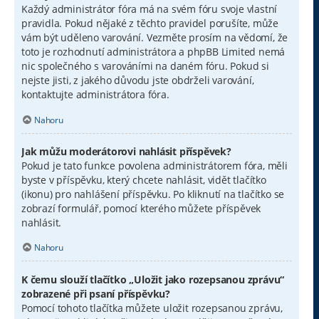
Každý administrátor fóra má na svém fóru svoje vlastní
pravidla. Pokud nějaké z těchto pravidel porušíte, může
vám být uděleno varování. Vezměte prosím na vědomí, že
toto je rozhodnutí administrátora a phpBB Limited nemá
nic společného s varováními na daném fóru. Pokud si
nejste jisti, z jakého důvodu jste obdrželi varování,
kontaktujte administrátora fóra.
Nahoru
Jak můžu moderátorovi nahlásit příspěvek?
Pokud je tato funkce povolena administrátorem fóra, měli
byste v příspěvku, který chcete nahlásit, vidět tlačítko
(ikonu) pro nahlášení příspěvku. Po kliknutí na tlačítko se
zobrazí formulář, pomocí kterého můžete příspěvek
nahlásit.
Nahoru
K čemu slouží tlačítko „Uložit jako rozepsanou zprávu“
zobrazené při psaní příspěvku?
Pomocí tohoto tlačítka můžete uložit rozepsanou zprávu,