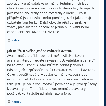
zobrazeny u uživatelského jména. Jedním z nich jsou
obrázky asociované s vaší hodností, které obvykle vypadají
jako hvězdičky, tečky nebo čtverečky a indikují, kolik
příspěvků jste odeslali, nebo pomáhají určit jakou mají
uživatelé fóra funkci. Další, obvykle větší obrázek, je
známý jako avatar a obecně se jedná o unikátní nebo
osobní obrázek každého uživatele.
Nahoru
Jak můžu u svého jména zobrazit avatar?
Avatar můžete přidat pomocí možnosti „Nastavení
avataru“, kterou najdete ve vašem „Uživatelském panelu“
na záložce „Profil“. Avatar můžete přidat jedním z
následujících způsobů: použít Gravatar, vybrat si avatar v
Galerii, použít vzdálený avatar (z jiného webu), nebo
avatar nahrát do tohoto fóra. Záleží na administrátorovi
fóra, jestli je používání avatarů povoleno a jakými způsoby
lze avatary do fóra přidat. Pokud nemůžete avatary
používat, kontaktujte administrátora fóra.
Nahoru