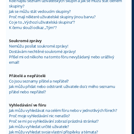
Kde najdu seznam uživatelských skupin a jak se můžu stát členem
skupiny?
Jak se můžu stát vedoucím skupiny?
Proč mají některé uživatelské skupiny jinou barvu?
Co je to „Výchozí uživatelská skupina“?
K čemu slouží odkaz „Tým“?
Soukromé zprávy
Nemůžu posílat soukromé zprávy!
Dostávám nechtěné soukromé zprávy!
Přišel mi od někoho na tomto fóru nevyžádaný nebo urážlivý
email!
Přátelé a nepřátelé
Co jsou seznamy přátel a nepřátel?
Jak můžu přidat nebo odstranit uživatele do/z mého seznamu
přátel nebo nepřátel?
Vyhledávání ve fóru
Jak můžu vyhledávat na celém fóru nebo v jednotlivých fórech?
Proč moje vyhledávání nic nenašlo?
Proč se mi po vyhledávání zobrazí prázdná stránka!?
Jak můžu vyhledat určité uživatele?
Jak můžu vyhledat svoje vlastní příspěvky a témata?