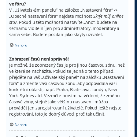
ve fóru?
V „Uživatelském panelu“ na záložce „Nastavení fóra“ ->
„Obecné nastavení fóra“ najdete možnost
Skrýt můj online
stav
. Pokud u této možnosti nastavíte „Ano“, budete na
seznamu viditelní jen pro administrátory, moderátory a
sama sebe. Budete počítán jako skrytý uživatel.
Nahoru
Zobrazení časů není správné!
Je možné, že zobrazený čas je pro jinou časovou zónu, než
ve které se nacházíte. Pokud se jedná o tento případ,
přejděte na váš „Uživatelský panel“ na záložku „Nastavení
fóra“ a změňte vaši časovou zónu, aby odpovídala vaší
konkrétní oblasti, např. Praha, Bratislava, Londýn, New
York, Sydney atd. Vezměte prosím na vědomí, že změnu
časové zóny, stejně jako většinu nastavení, můžou
provádět jen zaregistrovaní uživatelé. Pokud ještě nejste
registrováni, toto je dobrý důvod, proč tak učinit.
Nahoru