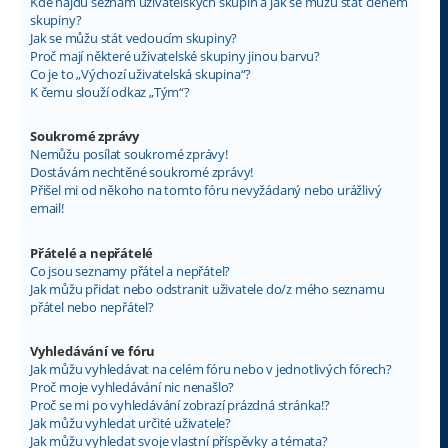
Kde najdu seznam uživatelských skupin a jak se můžu stát členem
skupiny?
Jak se můžu stát vedoucím skupiny?
Proč mají některé uživatelské skupiny jinou barvu?
Co je to „Výchozí uživatelská skupina“?
K čemu slouží odkaz „Tým“?
Soukromé zprávy
Nemůžu posílat soukromé zprávy!
Dostávám nechtěné soukromé zprávy!
Přišel mi od někoho na tomto fóru nevyžádaný nebo urážlivý
email!
Přátelé a nepřátelé
Co jsou seznamy přátel a nepřátel?
Jak můžu přidat nebo odstranit uživatele do/z mého seznamu
přátel nebo nepřátel?
Vyhledávání ve fóru
Jak můžu vyhledávat na celém fóru nebo v jednotlivých fórech?
Proč moje vyhledávání nic nenašlo?
Proč se mi po vyhledávání zobrazí prázdná stránka!?
Jak můžu vyhledat určité uživatele?
Jak můžu vyhledat svoje vlastní příspěvky a témata?