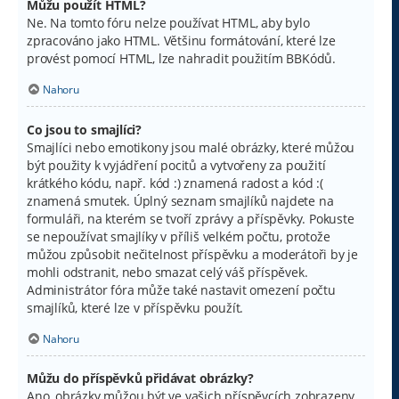
Můžu použít HTML?
Ne. Na tomto fóru nelze používat HTML, aby bylo
zpracováno jako HTML. Většinu formátování, které lze
provést pomocí HTML, lze nahradit použitím BBKódů.
Nahoru
Co jsou to smajlíci?
Smajlíci nebo emotikony jsou malé obrázky, které můžou
být použity k vyjádření pocitů a vytvořeny za použití
krátkého kódu, např. kód :) znamená radost a kód :(
znamená smutek. Úplný seznam smajlíků najdete na
formuláři, na kterém se tvoří zprávy a příspěvky. Pokuste
se nepoužívat smajlíky v příliš velkém počtu, protože
můžou způsobit nečitelnost příspěvku a moderátoři by je
mohli odstranit, nebo smazat celý váš příspěvek.
Administrátor fóra může také nastavit omezení počtu
smajlíků, které lze v příspěvku použít.
Nahoru
Můžu do příspěvků přidávat obrázky?
Ano, obrázky můžou být ve vašich příspěvcích zobrazeny.