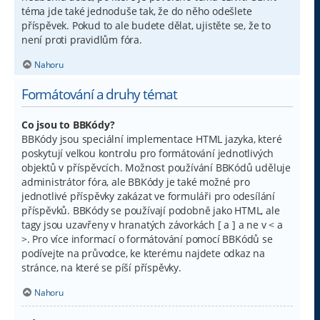
téma jde také jednoduše tak, že do něho odešlete
příspěvek. Pokud to ale budete dělat, ujistěte se, že to
není proti pravidlům fóra.
Nahoru
Formátování a druhy témat
Co jsou to BBKódy?
BBKódy jsou speciální implementace HTML jazyka, které
poskytují velkou kontrolu pro formátování jednotlivých
objektů v příspěvcích. Možnost používání BBKódů uděluje
administrátor fóra, ale BBKódy je také možné pro
jednotlivé příspěvky zakázat ve formuláři pro odesílání
příspěvků. BBKódy se používají podobně jako HTML, ale
tagy jsou uzavřeny v hranatých závorkách [ a ] a ne v < a
>. Pro více informací o formátování pomocí BBKódů se
podívejte na průvodce, ke kterému najdete odkaz na
stránce, na které se píší příspěvky.
Nahoru