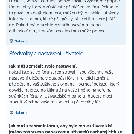
Funkce „Smazat cookies“ smaže cookies vytvořené phpBB
fórem, díky kterým zůstáváte přihlášen ve fóru. Pokud je
to povoleno majitelem fóra, můžou být v cookies uloženy
informace o tom, které příspěvky jste četli, a které ještě
ne. Pokud máte problém s přihlašováním nebo
odhlašováním, smazání cookies fóra může pomoci.
Nahoru
Předvolby a nastavení uživatele
Jak můžu změnit svoje nastavení?
Pokud jste se ve fóru zaregistrovali, jsou všechna vaše
nastavení uložena v databázi fóra. Pro jejich změnu
přejděte na váš „Uživatelský panel“ pomocí odkazu, který
obvykle najdete po kliknutí na vaše jméno nahoře na
stránkách fóra. V „Uživatelském panelu“ budete moci
změnit všechna vaše nastavení a předvolby fóra.
Nahoru
Jak můžu zabránit tomu, aby bylo moje uživatelské
jméno zobrazeno na seznamu uživatelů nacházejících se