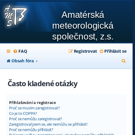
Amatérská
meteorologická
společnost, z.s.
FAQ
Registrovat
Přihlásit se
H
Obsah fóra
l
e
Často kladené otázky
d
a
Přihlašování a registrace
t
Proč se musím zaregistrovat?
Co je to COPPA?
Proč se nemůžu zaregistrovat?
Zaregistroval jsem se, ale nemůžu se přihlásit!
Proč se nemůžu přihlásit?