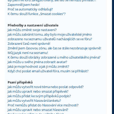
Byl jsem ve fóru zaregistrovaný, ale teď se nemůžu přihlásit?!
Zapomněl jsem heslo!
Proč se automaticky odhlašuji?
K čemu slouží funkce „Smazat cookies“?
Předvolby a nastavení uživatele
Jak můžu změnit svoje nastavení?
Jak můžu zabránit tomu, aby bylo moje uživatelské jméno
zobrazeno na seznamu uživatelů nacházejících se ve fóru?
Zobrazení časů není správné!
Změnil jsem časovou zónu, ale čas se stále nezobrazuje správně!
Můj jazyk není na seznamu!
K čemu slouží obrázky zobrazené u mého uživatelského jména?
Jak můžu u svého jména zobrazit avatar?
Jaká je moje hodnost a jak ji můžu změnit?
Když chci poslat email uživateli fóra, musím se přihlásit?
Psaní příspěvků
Jak můžu vytvořit nové téma nebo poslat odpověď?
Jak můžu upravit nebo smazat příspěvek?
Jak můžu přidat ke svým příspěvků podpis?
Jak můžu vytvořit hlasování/anketu?
Proč nemůžu přidat do hlasování více možností?
Jak můžu upravit nebo smazat hlasování?