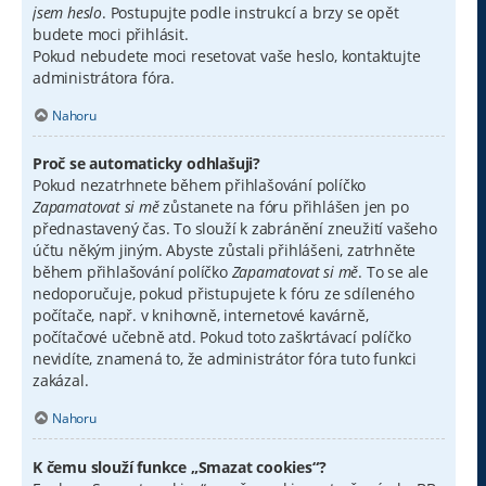
jsem heslo
. Postupujte podle instrukcí a brzy se opět
budete moci přihlásit.
Pokud nebudete moci resetovat vaše heslo, kontaktujte
administrátora fóra.
Nahoru
Proč se automaticky odhlašuji?
Pokud nezatrhnete během přihlašování políčko
Zapamatovat si mě
zůstanete na fóru přihlášen jen po
přednastavený čas. To slouží k zabránění zneužití vašeho
účtu někým jiným. Abyste zůstali přihlášeni, zatrhněte
během přihlašování políčko
Zapamatovat si mě
. To se ale
nedoporučuje, pokud přistupujete k fóru ze sdíleného
počítače, např. v knihovně, internetové kavárně,
počítačové učebně atd. Pokud toto zaškrtávací políčko
nevidíte, znamená to, že administrátor fóra tuto funkci
zakázal.
Nahoru
K čemu slouží funkce „Smazat cookies“?