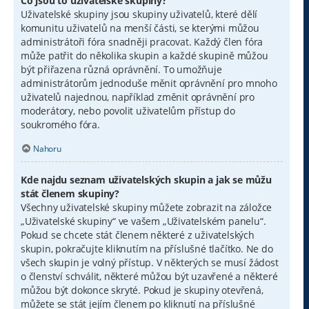
Co jsou to uživatelské skupiny?
Uživatelské skupiny jsou skupiny uživatelů, které dělí
komunitu uživatelů na menší části, se kterými můžou
administrátoři fóra snadněji pracovat. Každý člen fóra
může patřit do několika skupin a každé skupině můžou
být přiřazena různá oprávnění. To umožňuje
administrátorům jednoduše měnit oprávnění pro mnoho
uživatelů najednou, například změnit oprávnění pro
moderátory, nebo povolit uživatelům přístup do
soukromého fóra.
Nahoru
Kde najdu seznam uživatelských skupin a jak se můžu
stát členem skupiny?
Všechny uživatelské skupiny můžete zobrazit na záložce
„Uživatelské skupiny“ ve vašem „Uživatelském panelu“.
Pokud se chcete stát členem některé z uživatelských
skupin, pokračujte kliknutím na příslušné tlačítko. Ne do
všech skupin je volný přístup. V některých se musí žádost
o členství schválit, některé můžou být uzavřené a některé
můžou být dokonce skryté. Pokud je skupiny otevřená,
můžete se stát jejím členem po kliknutí na příslušné