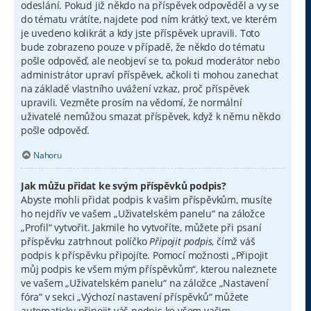
odeslání. Pokud již někdo na příspěvek odpověděl a vy se
do tématu vrátíte, najdete pod ním krátký text, ve kterém
je uvedeno kolikrát a kdy jste příspěvek upravili. Toto
bude zobrazeno pouze v případě, že někdo do tématu
pošle odpověď, ale neobjeví se to, pokud moderátor nebo
administrátor upraví příspěvek, ačkoli ti mohou zanechat
na základě vlastního uvážení vzkaz, proč příspěvek
upravili. Vezměte prosím na vědomí, že normální
uživatelé nemůžou smazat příspěvek, když k němu někdo
pošle odpověď.
Nahoru
Jak můžu přidat ke svým příspěvků podpis?
Abyste mohli přidat podpis k vašim příspěvkům, musíte
ho nejdřív ve vašem „Uživatelském panelu“ na záložce
„Profil“ vytvořit. Jakmile ho vytvoříte, můžete při psaní
příspěvku zatrhnout políčko
Připojit podpis
, čímž váš
podpis k příspěvku připojíte. Pomocí možnosti „Připojit
můj podpis ke všem mým příspěvkům“, kterou naleznete
ve vašem „Uživatelském panelu“ na záložce „Nastavení
fóra“ v sekci „Výchozí nastavení příspěvků“ můžete
automaticky připojit váš podpis ke všem vašim