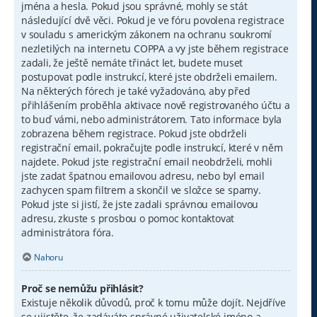
jména a hesla. Pokud jsou správné, mohly se stát
následující dvě věci. Pokud je ve fóru povolena registrace
v souladu s americkým zákonem na ochranu soukromí
nezletilých na internetu COPPA a vy jste během registrace
zadali, že ještě nemáte třináct let, budete muset
postupovat podle instrukcí, které jste obdrželi emailem.
Na některých fórech je také vyžadováno, aby před
přihlášením proběhla aktivace nově registrovaného účtu a
to buď vámi, nebo administrátorem. Tato informace byla
zobrazena během registrace. Pokud jste obdrželi
registrační email, pokračujte podle instrukcí, které v něm
najdete. Pokud jste registrační email neobdrželi, mohli
jste zadat špatnou emailovou adresu, nebo byl email
zachycen spam filtrem a skončil ve složce se spamy.
Pokud jste si jistí, že jste zadali správnou emailovou
adresu, zkuste s prosbou o pomoc kontaktovat
administrátora fóra.
Nahoru
Proč se nemůžu přihlásit?
Existuje několik důvodů, proč k tomu může dojít. Nejdříve
se ujistěte, že zadáváte správné uživatelské jméno a