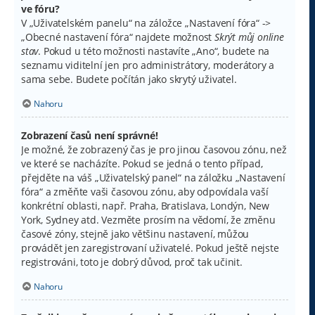
ve fóru?
V „Uživatelském panelu“ na záložce „Nastavení fóra“ ->
„Obecné nastavení fóra“ najdete možnost
Skrýt můj online
stav
. Pokud u této možnosti nastavíte „Ano“, budete na
seznamu viditelní jen pro administrátory, moderátory a
sama sebe. Budete počítán jako skrytý uživatel.
Nahoru
Zobrazení časů není správné!
Je možné, že zobrazený čas je pro jinou časovou zónu, než
ve které se nacházíte. Pokud se jedná o tento případ,
přejděte na váš „Uživatelský panel“ na záložku „Nastavení
fóra“ a změňte vaši časovou zónu, aby odpovídala vaší
konkrétní oblasti, např. Praha, Bratislava, Londýn, New
York, Sydney atd. Vezměte prosím na vědomí, že změnu
časové zóny, stejně jako většinu nastavení, můžou
provádět jen zaregistrovaní uživatelé. Pokud ještě nejste
registrováni, toto je dobrý důvod, proč tak učinit.
Nahoru