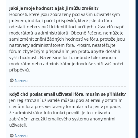
Jaká je moje hodnost a jak ji můžu změnit?
Hodnosti, které jsou zobrazeny pod vaším uživatelským
jménem, indikují počet příspěvků, které jste do fóra
odeslali, nebo slouží k identifikaci určitých uživatelů např.
moderátorů a administrátorů. Obecně řečeno, nemůžete
sami změnit znění žádných hodností ve fóru, protože jsou
nastaveny administrátorem fóra. Prosím, nezatěžujte
fórum zbytečným přispíváním jen proto, abyste dosáhli
vyšší hodnosti. Na většině fór to nebude tolerováno a
moderátor nebo administrátor jednoduše sníží váš počet
příspěvků.
Nahoru
Když chci poslat email uživateli fóra, musím se přihlásit?
Jen registrovaní uživatelé můžou posílat emaily ostatním
členům fóra přes vestavěný formulář a to jen v případě,
že administrátor tuto funkci povolil. Je to z důvodu
zabránění zneužití emailového systému anonymními
uživateli.
Nahoru