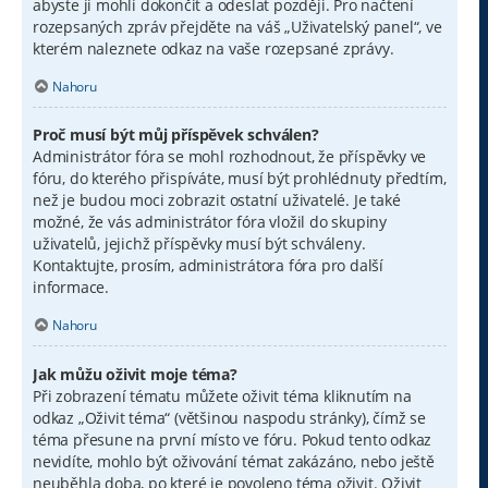
abyste ji mohli dokončit a odeslat později. Pro načtení
rozepsaných zpráv přejděte na váš „Uživatelský panel“, ve
kterém naleznete odkaz na vaše rozepsané zprávy.
Nahoru
Proč musí být můj příspěvek schválen?
Administrátor fóra se mohl rozhodnout, že příspěvky ve
fóru, do kterého přispíváte, musí být prohlédnuty předtím,
než je budou moci zobrazit ostatní uživatelé. Je také
možné, že vás administrátor fóra vložil do skupiny
uživatelů, jejichž příspěvky musí být schváleny.
Kontaktujte, prosím, administrátora fóra pro další
informace.
Nahoru
Jak můžu oživit moje téma?
Při zobrazení tématu můžete oživit téma kliknutím na
odkaz „Oživit téma“ (většinou naspodu stránky), čímž se
téma přesune na první místo ve fóru. Pokud tento odkaz
nevidíte, mohlo být oživování témat zakázáno, nebo ještě
neuběhla doba, po které je povoleno téma oživit. Oživit