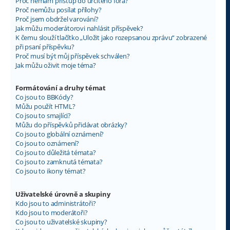
Proč nemám přístup do určitého fóra?
Proč nemůžu posílat přílohy?
Proč jsem obdržel varování?
Jak můžu moderátorovi nahlásit příspěvek?
K čemu slouží tlačítko „Uložit jako rozepsanou zprávu“ zobrazené
při psaní příspěvku?
Proč musí být můj příspěvek schválen?
Jak můžu oživit moje téma?
Formátování a druhy témat
Co jsou to BBKódy?
Můžu použít HTML?
Co jsou to smajlíci?
Můžu do příspěvků přidávat obrázky?
Co jsou to globální oznámení?
Co jsou to oznámení?
Co jsou to důležitá témata?
Co jsou to zamknutá témata?
Co jsou to ikony témat?
Uživatelské úrovně a skupiny
Kdo jsou to administrátoři?
Kdo jsou to moderátoři?
Co jsou to uživatelské skupiny?