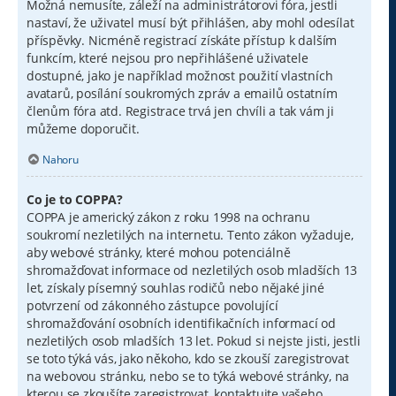
Možná nemusíte, záleží na administrátorovi fóra, jestli
nastaví, že uživatel musí být přihlášen, aby mohl odesílat
příspěvky. Nicméně registrací získáte přístup k dalším
funkcím, které nejsou pro nepřihlášené uživatele
dostupné, jako je například možnost použití vlastních
avatarů, posílání soukromých zpráv a emailů ostatním
členům fóra atd. Registrace trvá jen chvíli a tak vám ji
můžeme doporučit.
Nahoru
Co je to COPPA?
COPPA je americký zákon z roku 1998 na ochranu
soukromí nezletilých na internetu. Tento zákon vyžaduje,
aby webové stránky, které mohou potenciálně
shromažďovat informace od nezletilých osob mladších 13
let, získaly písemný souhlas rodičů nebo nějaké jiné
potvrzení od zákonného zástupce povolující
shromažďování osobních identifikačních informací od
nezletilých osob mladších 13 let. Pokud si nejste jisti, jestli
se toto týká vás, jako někoho, kdo se zkouší zaregistrovat
na webovou stránku, nebo se to týká webové stránky, na
kterou se zkoušíte zaregistrovat, kontaktujte vašeho