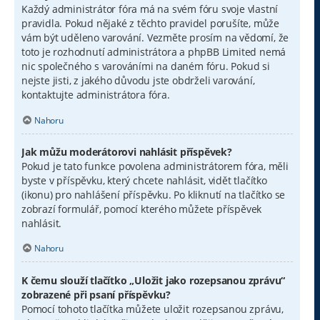
Každý administrátor fóra má na svém fóru svoje vlastní
pravidla. Pokud nějaké z těchto pravidel porušíte, může
vám být uděleno varování. Vezměte prosím na vědomí, že
toto je rozhodnutí administrátora a phpBB Limited nemá
nic společného s varováními na daném fóru. Pokud si
nejste jisti, z jakého důvodu jste obdrželi varování,
kontaktujte administrátora fóra.
Nahoru
Jak můžu moderátorovi nahlásit příspěvek?
Pokud je tato funkce povolena administrátorem fóra, měli
byste v příspěvku, který chcete nahlásit, vidět tlačítko
(ikonu) pro nahlášení příspěvku. Po kliknutí na tlačítko se
zobrazí formulář, pomocí kterého můžete příspěvek
nahlásit.
Nahoru
K čemu slouží tlačítko „Uložit jako rozepsanou zprávu“
zobrazené při psaní příspěvku?
Pomocí tohoto tlačítka můžete uložit rozepsanou zprávu,