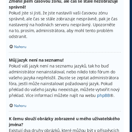
Změnil jsem časovou zónu, ale čas se stále nezobrazuje
správně!
Pokud jste si jisti, že jste nastavili vaši časovou zónu
správně, ale čas se stále zobrazuje nesprávně, pak je čas
nastavený na hodinách serveru nesprávný. Upozorněte
na to, prosím, administrátora, aby mohl tento problém
odstranit.
Nahoru
Můj jazyk není na seznamu!
Pokud váš jazyk není na seznamu jazyků, tak ho buď
administrátor nenainstaloval, nebo nikdo toto fórum do
vašeho jazyka nepřeložil. Zkuste se zeptat administrátora
fóra, jestli může nainstalovat požadovaný jazyk. Pokud
překlad do vašeho jazyku neexistuje, můžete vytvořit nový
překlad. Více informací můžete najít na webu
phpBB
®.
Nahoru
K čemu slouží obrázky zobrazené u mého uživatelského
jména?
Existují dva druhy obrázků, které můžou být v příspěvcích