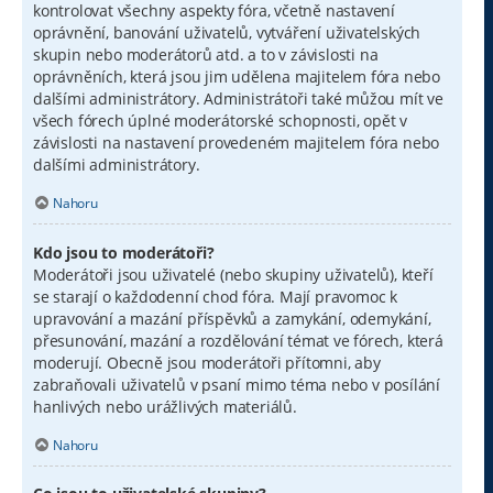
kontrolovat všechny aspekty fóra, včetně nastavení
oprávnění, banování uživatelů, vytváření uživatelských
skupin nebo moderátorů atd. a to v závislosti na
oprávněních, která jsou jim udělena majitelem fóra nebo
dalšími administrátory. Administrátoři také můžou mít ve
všech fórech úplné moderátorské schopnosti, opět v
závislosti na nastavení provedeném majitelem fóra nebo
dalšími administrátory.
Nahoru
Kdo jsou to moderátoři?
Moderátoři jsou uživatelé (nebo skupiny uživatelů), kteří
se starají o každodenní chod fóra. Mají pravomoc k
upravování a mazání příspěvků a zamykání, odemykání,
přesunování, mazání a rozdělování témat ve fórech, která
moderují. Obecně jsou moderátoři přítomni, aby
zabraňovali uživatelů v psaní mimo téma nebo v posílání
hanlivých nebo urážlivých materiálů.
Nahoru