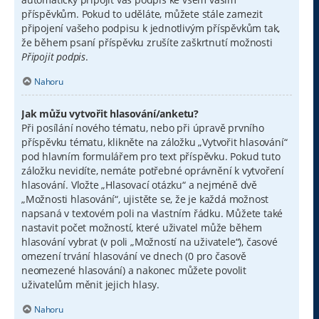
příspěvkům. Pokud to uděláte, můžete stále zamezit
připojení vašeho podpisu k jednotlivým příspěvkům tak,
že během psaní příspěvku zrušíte zaškrtnutí možnosti
Připojit podpis
.
Nahoru
Jak můžu vytvořit hlasování/anketu?
Při posílání nového tématu, nebo při úpravě prvního
příspěvku tématu, klikněte na záložku „Vytvořit hlasování“
pod hlavním formulářem pro text příspěvku. Pokud tuto
záložku nevidíte, nemáte potřebné oprávnění k vytvoření
hlasování. Vložte „Hlasovací otázku“ a nejméně dvě
„Možnosti hlasování“, ujistěte se, že je každá možnost
napsaná v textovém poli na vlastním řádku. Můžete také
nastavit počet možností, které uživatel může během
hlasování vybrat (v poli „Možností na uživatele“), časové
omezení trvání hlasování ve dnech (0 pro časově
neomezené hlasování) a nakonec můžete povolit
uživatelům měnit jejich hlasy.
Nahoru