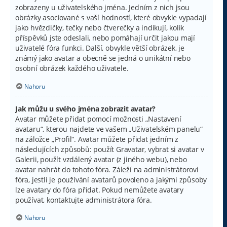
zobrazeny u uživatelského jména. Jedním z nich jsou
obrázky asociované s vaší hodností, které obvykle vypadají
jako hvězdičky, tečky nebo čtverečky a indikují, kolik
příspěvků jste odeslali, nebo pomáhají určit jakou mají
uživatelé fóra funkci. Další, obvykle větší obrázek, je
známý jako avatar a obecně se jedná o unikátní nebo
osobní obrázek každého uživatele.
Nahoru
Jak můžu u svého jména zobrazit avatar?
Avatar můžete přidat pomocí možnosti „Nastavení
avataru“, kterou najdete ve vašem „Uživatelském panelu“
na záložce „Profil“. Avatar můžete přidat jedním z
následujících způsobů: použít Gravatar, vybrat si avatar v
Galerii, použít vzdálený avatar (z jiného webu), nebo
avatar nahrát do tohoto fóra. Záleží na administrátorovi
fóra, jestli je používání avatarů povoleno a jakými způsoby
lze avatary do fóra přidat. Pokud nemůžete avatary
používat, kontaktujte administrátora fóra.
Nahoru