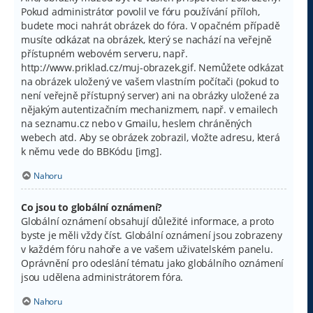
Pokud administrátor povolil ve fóru používání příloh,
budete moci nahrát obrázek do fóra. V opačném případě
musíte odkázat na obrázek, který se nachází na veřejně
přístupném webovém serveru, např.
http://www.priklad.cz/muj-obrazek.gif. Nemůžete odkázat
na obrázek uložený ve vašem vlastním počítači (pokud to
není veřejně přístupný server) ani na obrázky uložené za
nějakým autentizačním mechanizmem, např. v emailech
na seznamu.cz nebo v Gmailu, heslem chráněných
webech atd. Aby se obrázek zobrazil, vložte adresu, která
k němu vede do BBKódu [img].
Nahoru
Co jsou to globální oznámení?
Globální oznámení obsahují důležité informace, a proto
byste je měli vždy číst. Globální oznámení jsou zobrazeny
v každém fóru nahoře a ve vašem uživatelském panelu.
Oprávnění pro odeslání tématu jako globálního oznámení
jsou udělena administrátorem fóra.
Nahoru