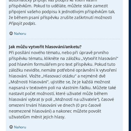
příspěvkům. Pokud to uděláte, můžete stále zamezit
připojení vašeho podpisu k jednotlivým příspěvkům tak,
že během psaní příspěvku zrušíte zaškrtnutí možnosti
Připojit podpis
.
Nahoru
Jak můžu vytvořit hlasování/anketu?
Při posílání nového tématu, nebo při úpravě prvního
příspěvku tématu, klikněte na záložku „Vytvořit hlasování“
pod hlavním formulářem pro text příspěvku. Pokud tuto
záložku nevidíte, nemáte potřebné oprávnění k vytvoření
hlasování. Vložte „Hlasovací otázku“ a nejméně dvě
„Možnosti hlasování“, ujistěte se, že je každá možnost
napsaná v textovém poli na vlastním řádku. Můžete také
nastavit počet možností, které uživatel může během
hlasování vybrat (v poli „Možností na uživatele“), časové
omezení trvání hlasování ve dnech (0 pro časově
neomezené hlasování) a nakonec můžete povolit
uživatelům měnit jejich hlasy.
Nahoru