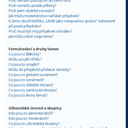
Proč nemám přístup do určitého fóra?
Proč nemůžu posílat přílohy?
Proč jsem obdržel varování?
Jak můžu moderátorovi nahlásit příspěvek?
K čemu slouží tlačítko „Uložit jako rozepsanou zprávu“ zobrazené
při psaní příspěvku?
Proč musí být můj příspěvek schválen?
Jak můžu oživit moje téma?
Formátování a druhy témat
Co jsou to BBKódy?
Můžu použít HTML?
Co jsou to smajlíci?
Můžu do příspěvků přidávat obrázky?
Co jsou to globální oznámení?
Co jsou to oznámení?
Co jsou to důležitá témata?
Co jsou to zamknutá témata?
Co jsou to ikony témat?
Uživatelské úrovně a skupiny
Kdo jsou to administrátoři?
Kdo jsou to moderátoři?
Co jsou to uživatelské skupiny?