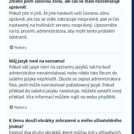
Změnil jsem časovou zónu, ale čas se stále nezobrazuje
správně!
Pokud jste si jisti, že jste nastavili vaši časovou zónu
správně, ale čas se stále zobrazuje nesprávně, pak je čas
nastavený na hodinách serveru nesprávný. Upozorněte
na to, prosím, administrátora, aby mohl tento problém
odstranit.
Nahoru
Můj jazyk není na seznamu!
Pokud váš jazyk není na seznamu jazyků, tak ho buď
administrátor nenainstaloval, nebo nikdo toto fórum do
vašeho jazyka nepřeložil. Zkuste se zeptat administrátora
fóra, jestli může nainstalovat požadovaný jazyk. Pokud
překlad do vašeho jazyku neexistuje, můžete vytvořit nový
překlad. Více informací můžete najít na webu
phpBB
®.
Nahoru
K čemu slouží obrázky zobrazené u mého uživatelského
jména?
Existují dva druhy obrázků, které můžou být v příspěvcích