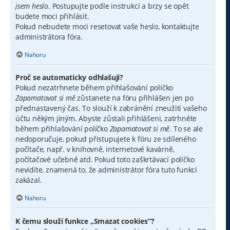
jsem heslo
. Postupujte podle instrukcí a brzy se opět
budete moci přihlásit.
Pokud nebudete moci resetovat vaše heslo, kontaktujte
administrátora fóra.
Nahoru
Proč se automaticky odhlašuji?
Pokud nezatrhnete během přihlašování políčko
Zapamatovat si mě
zůstanete na fóru přihlášen jen po
přednastavený čas. To slouží k zabránění zneužití vašeho
účtu někým jiným. Abyste zůstali přihlášeni, zatrhněte
během přihlašování políčko
Zapamatovat si mě
. To se ale
nedoporučuje, pokud přistupujete k fóru ze sdíleného
počítače, např. v knihovně, internetové kavárně,
počítačové učebně atd. Pokud toto zaškrtávací políčko
nevidíte, znamená to, že administrátor fóra tuto funkci
zakázal.
Nahoru
K čemu slouží funkce „Smazat cookies“?