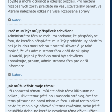
abyste ji mohli dokončit a odeslat později. Pro načtení
rozepsaných zpráv přejděte na váš „Uživatelský panel“, ve
kterém naleznete odkaz na vaše rozepsané zprávy.
Nahoru
Proč musí být můj příspěvek schválen?
Administrátor fóra se mohl rozhodnout, že příspěvky ve
fóru, do kterého přispíváte, musí být prohlédnuty předtím,
než je budou moci zobrazit ostatní uživatelé. Je také
možné, že vás administrátor fóra vložil do skupiny
uživatelů, jejichž příspěvky musí být schváleny.
Kontaktujte, prosím, administrátora fóra pro další
informace.
Nahoru
Jak můžu oživit moje téma?
Při zobrazení tématu můžete oživit téma kliknutím na
odkaz „Oživit téma“ (většinou naspodu stránky), čímž se
téma přesune na první místo ve fóru. Pokud tento odkaz
nevidíte, mohlo být oživování témat zakázáno, nebo ještě
neuběhla doba, po které je povoleno téma oživit. Oživit