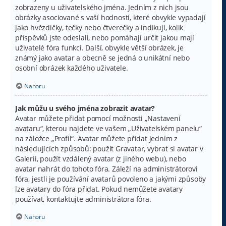
zobrazeny u uživatelského jména. Jedním z nich jsou
obrázky asociované s vaší hodností, které obvykle vypadají
jako hvězdičky, tečky nebo čtverečky a indikují, kolik
příspěvků jste odeslali, nebo pomáhají určit jakou mají
uživatelé fóra funkci. Další, obvykle větší obrázek, je
známý jako avatar a obecně se jedná o unikátní nebo
osobní obrázek každého uživatele.
Nahoru
Jak můžu u svého jména zobrazit avatar?
Avatar můžete přidat pomocí možnosti „Nastavení
avataru“, kterou najdete ve vašem „Uživatelském panelu“
na záložce „Profil“. Avatar můžete přidat jedním z
následujících způsobů: použít Gravatar, vybrat si avatar v
Galerii, použít vzdálený avatar (z jiného webu), nebo
avatar nahrát do tohoto fóra. Záleží na administrátorovi
fóra, jestli je používání avatarů povoleno a jakými způsoby
lze avatary do fóra přidat. Pokud nemůžete avatary
používat, kontaktujte administrátora fóra.
Nahoru