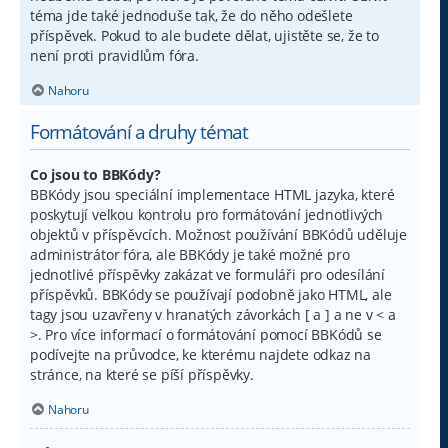
téma jde také jednoduše tak, že do něho odešlete
příspěvek. Pokud to ale budete dělat, ujistěte se, že to
není proti pravidlům fóra.
Nahoru
Formátování a druhy témat
Co jsou to BBKódy?
BBKódy jsou speciální implementace HTML jazyka, které
poskytují velkou kontrolu pro formátování jednotlivých
objektů v příspěvcích. Možnost používání BBKódů uděluje
administrátor fóra, ale BBKódy je také možné pro
jednotlivé příspěvky zakázat ve formuláři pro odesílání
příspěvků. BBKódy se používají podobně jako HTML, ale
tagy jsou uzavřeny v hranatých závorkách [ a ] a ne v < a
>. Pro více informací o formátování pomocí BBKódů se
podívejte na průvodce, ke kterému najdete odkaz na
stránce, na které se píší příspěvky.
Nahoru