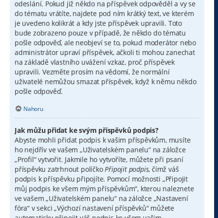
odeslání. Pokud již někdo na příspěvek odpověděl a vy se
do tématu vrátíte, najdete pod ním krátký text, ve kterém
je uvedeno kolikrát a kdy jste příspěvek upravili. Toto
bude zobrazeno pouze v případě, že někdo do tématu
pošle odpověď, ale neobjeví se to, pokud moderátor nebo
administrátor upraví příspěvek, ačkoli ti mohou zanechat
na základě vlastního uvážení vzkaz, proč příspěvek
upravili. Vezměte prosím na vědomí, že normální
uživatelé nemůžou smazat příspěvek, když k němu někdo
pošle odpověď.
Nahoru
Jak můžu přidat ke svým příspěvků podpis?
Abyste mohli přidat podpis k vašim příspěvkům, musíte
ho nejdřív ve vašem „Uživatelském panelu“ na záložce
„Profil“ vytvořit. Jakmile ho vytvoříte, můžete při psaní
příspěvku zatrhnout políčko
Připojit podpis
, čímž váš
podpis k příspěvku připojíte. Pomocí možnosti „Připojit
můj podpis ke všem mým příspěvkům“, kterou naleznete
ve vašem „Uživatelském panelu“ na záložce „Nastavení
fóra“ v sekci „Výchozí nastavení příspěvků“ můžete
automaticky připojit váš podpis ke všem vašim