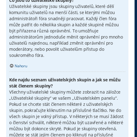
Co jsou to uživatelské skupiny?
Uživatelské skupiny jsou skupiny uživatelů, které dělí
komunitu uživatelů na menší části, se kterými můžou
administrátoři fóra snadněji pracovat. Každý člen fóra
může patřit do několika skupin a každé skupině můžou
být přiřazena různá oprávnění. To umožňuje
administrátorům jednoduše měnit oprávnění pro mnoho
uživatelů najednou, například změnit oprávnění pro
moderátory, nebo povolit uživatelům přístup do
soukromého fóra.
Nahoru
Kde najdu seznam uživatelských skupin a jak se můžu
stát členem skupiny?
Všechny uživatelské skupiny můžete zobrazit na záložce
„Uživatelské skupiny“ ve vašem „Uživatelském panelu“.
Pokud se chcete stát členem některé z uživatelských
skupin, pokračujte kliknutím na příslušné tlačítko. Ne do
všech skupin je volný přístup. V některých se musí žádost
o členství schválit, některé můžou být uzavřené a některé
můžou být dokonce skryté. Pokud je skupiny otevřená,
můžete se stát jejím členem po kliknutí na příslušné