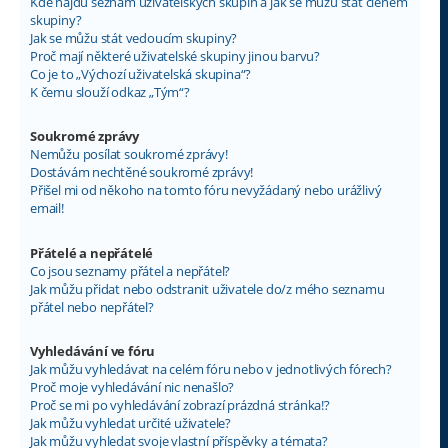
Kde najdu seznam uživatelských skupin a jak se můžu stát členem
skupiny?
Jak se můžu stát vedoucím skupiny?
Proč mají některé uživatelské skupiny jinou barvu?
Co je to „Výchozí uživatelská skupina“?
K čemu slouží odkaz „Tým“?
Soukromé zprávy
Nemůžu posílat soukromé zprávy!
Dostávám nechtěné soukromé zprávy!
Přišel mi od někoho na tomto fóru nevyžádaný nebo urážlivý
email!
Přátelé a nepřátelé
Co jsou seznamy přátel a nepřátel?
Jak můžu přidat nebo odstranit uživatele do/z mého seznamu
přátel nebo nepřátel?
Vyhledávání ve fóru
Jak můžu vyhledávat na celém fóru nebo v jednotlivých fórech?
Proč moje vyhledávání nic nenašlo?
Proč se mi po vyhledávání zobrazí prázdná stránka!?
Jak můžu vyhledat určité uživatele?
Jak můžu vyhledat svoje vlastní příspěvky a témata?