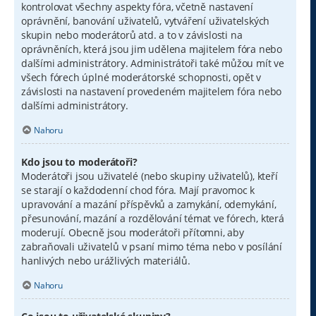
kontrolovat všechny aspekty fóra, včetně nastavení
oprávnění, banování uživatelů, vytváření uživatelských
skupin nebo moderátorů atd. a to v závislosti na
oprávněních, která jsou jim udělena majitelem fóra nebo
dalšími administrátory. Administrátoři také můžou mít ve
všech fórech úplné moderátorské schopnosti, opět v
závislosti na nastavení provedeném majitelem fóra nebo
dalšími administrátory.
Nahoru
Kdo jsou to moderátoři?
Moderátoři jsou uživatelé (nebo skupiny uživatelů), kteří
se starají o každodenní chod fóra. Mají pravomoc k
upravování a mazání příspěvků a zamykání, odemykání,
přesunování, mazání a rozdělování témat ve fórech, která
moderují. Obecně jsou moderátoři přítomni, aby
zabraňovali uživatelů v psaní mimo téma nebo v posílání
hanlivých nebo urážlivých materiálů.
Nahoru