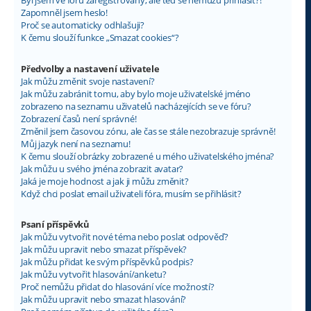
Byl jsem ve fóru zaregistrovaný, ale teď se nemůžu přihlásit?!
Zapomněl jsem heslo!
Proč se automaticky odhlašuji?
K čemu slouží funkce „Smazat cookies“?
Předvolby a nastavení uživatele
Jak můžu změnit svoje nastavení?
Jak můžu zabránit tomu, aby bylo moje uživatelské jméno
zobrazeno na seznamu uživatelů nacházejících se ve fóru?
Zobrazení časů není správné!
Změnil jsem časovou zónu, ale čas se stále nezobrazuje správně!
Můj jazyk není na seznamu!
K čemu slouží obrázky zobrazené u mého uživatelského jména?
Jak můžu u svého jména zobrazit avatar?
Jaká je moje hodnost a jak ji můžu změnit?
Když chci poslat email uživateli fóra, musím se přihlásit?
Psaní příspěvků
Jak můžu vytvořit nové téma nebo poslat odpověď?
Jak můžu upravit nebo smazat příspěvek?
Jak můžu přidat ke svým příspěvků podpis?
Jak můžu vytvořit hlasování/anketu?
Proč nemůžu přidat do hlasování více možností?
Jak můžu upravit nebo smazat hlasování?