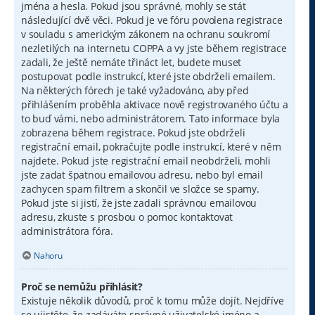
jména a hesla. Pokud jsou správné, mohly se stát
následující dvě věci. Pokud je ve fóru povolena registrace
v souladu s americkým zákonem na ochranu soukromí
nezletilých na internetu COPPA a vy jste během registrace
zadali, že ještě nemáte třináct let, budete muset
postupovat podle instrukcí, které jste obdrželi emailem.
Na některých fórech je také vyžadováno, aby před
přihlášením proběhla aktivace nově registrovaného účtu a
to buď vámi, nebo administrátorem. Tato informace byla
zobrazena během registrace. Pokud jste obdrželi
registrační email, pokračujte podle instrukcí, které v něm
najdete. Pokud jste registrační email neobdrželi, mohli
jste zadat špatnou emailovou adresu, nebo byl email
zachycen spam filtrem a skončil ve složce se spamy.
Pokud jste si jistí, že jste zadali správnou emailovou
adresu, zkuste s prosbou o pomoc kontaktovat
administrátora fóra.
Nahoru
Proč se nemůžu přihlásit?
Existuje několik důvodů, proč k tomu může dojít. Nejdříve
se ujistěte, že zadáváte správné uživatelské jméno a