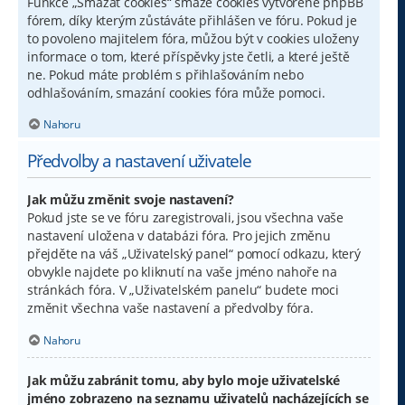
Funkce „Smazat cookies“ smaže cookies vytvořené phpBB
fórem, díky kterým zůstáváte přihlášen ve fóru. Pokud je
to povoleno majitelem fóra, můžou být v cookies uloženy
informace o tom, které příspěvky jste četli, a které ještě
ne. Pokud máte problém s přihlašováním nebo
odhlašováním, smazání cookies fóra může pomoci.
Nahoru
Předvolby a nastavení uživatele
Jak můžu změnit svoje nastavení?
Pokud jste se ve fóru zaregistrovali, jsou všechna vaše
nastavení uložena v databázi fóra. Pro jejich změnu
přejděte na váš „Uživatelský panel“ pomocí odkazu, který
obvykle najdete po kliknutí na vaše jméno nahoře na
stránkách fóra. V „Uživatelském panelu“ budete moci
změnit všechna vaše nastavení a předvolby fóra.
Nahoru
Jak můžu zabránit tomu, aby bylo moje uživatelské
jméno zobrazeno na seznamu uživatelů nacházejících se