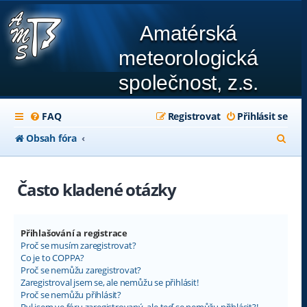
Amatérská
meteorologická
společnost, z.s.
FAQ
Registrovat
Přihlásit se
H
Obsah fóra
l
e
Často kladené otázky
d
a
Přihlašování a registrace
t
Proč se musím zaregistrovat?
Co je to COPPA?
Proč se nemůžu zaregistrovat?
Zaregistroval jsem se, ale nemůžu se přihlásit!
Proč se nemůžu přihlásit?