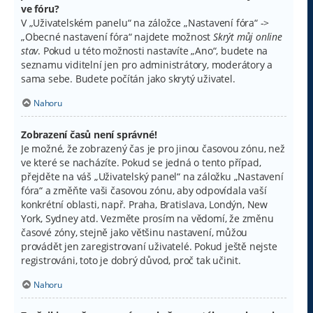
ve fóru?
V „Uživatelském panelu“ na záložce „Nastavení fóra“ ->
„Obecné nastavení fóra“ najdete možnost
Skrýt můj online
stav
. Pokud u této možnosti nastavíte „Ano“, budete na
seznamu viditelní jen pro administrátory, moderátory a
sama sebe. Budete počítán jako skrytý uživatel.
Nahoru
Zobrazení časů není správné!
Je možné, že zobrazený čas je pro jinou časovou zónu, než
ve které se nacházíte. Pokud se jedná o tento případ,
přejděte na váš „Uživatelský panel“ na záložku „Nastavení
fóra“ a změňte vaši časovou zónu, aby odpovídala vaší
konkrétní oblasti, např. Praha, Bratislava, Londýn, New
York, Sydney atd. Vezměte prosím na vědomí, že změnu
časové zóny, stejně jako většinu nastavení, můžou
provádět jen zaregistrovaní uživatelé. Pokud ještě nejste
registrováni, toto je dobrý důvod, proč tak učinit.
Nahoru