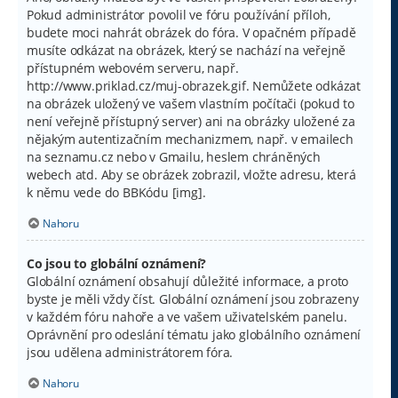
Pokud administrátor povolil ve fóru používání příloh,
budete moci nahrát obrázek do fóra. V opačném případě
musíte odkázat na obrázek, který se nachází na veřejně
přístupném webovém serveru, např.
http://www.priklad.cz/muj-obrazek.gif. Nemůžete odkázat
na obrázek uložený ve vašem vlastním počítači (pokud to
není veřejně přístupný server) ani na obrázky uložené za
nějakým autentizačním mechanizmem, např. v emailech
na seznamu.cz nebo v Gmailu, heslem chráněných
webech atd. Aby se obrázek zobrazil, vložte adresu, která
k němu vede do BBKódu [img].
Nahoru
Co jsou to globální oznámení?
Globální oznámení obsahují důležité informace, a proto
byste je měli vždy číst. Globální oznámení jsou zobrazeny
v každém fóru nahoře a ve vašem uživatelském panelu.
Oprávnění pro odeslání tématu jako globálního oznámení
jsou udělena administrátorem fóra.
Nahoru