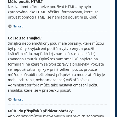
Můžu použít HTML?
Ne. Na tomto fóru nelze používat HTML, aby bylo
zpracováno jako HTML. Většinu formátování, které lze
provést pomocí HTML, lze nahradit použitím BBKódů.
Nahoru
Co jsou to smajlíci?
Smajlíci nebo emotikony jsou malé obrázky, které můžou
být použity k vyjádření pocitů a vytvořeny za použití
krátkého kódu, např. kód :) znamená radost a kód :(
znamená smutek. Úplný seznam smajlíků najdete na
formuláři, na kterém se tvoří zprávy a příspěvky. Pokuste
se nepoužívat smajlíky v příliš velkém počtu, protože
můžou způsobit nečitelnost příspěvku a moderátoři by je
mohli odstranit, nebo smazat celý váš příspěvek.
Administrátor fóra může také nastavit omezení počtu
smajlíků, které lze v příspěvku použít.
Nahoru
Můžu do příspěvků přidávat obrázky?
Ano, obrázky můžou být ve vašich příspěvcích zobrazeny.