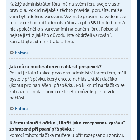
Každý administrátor fóra má na svém fóru svoje vlastní
pravidla. Pokud nějaké z těchto pravidel porušíte, může
vám být uděleno varování. Vezměte prosím na vědomí, že
toto je rozhodnutí administrátora a phpBB Limited nemá
nic společného s varováními na daném fóru. Pokud si
nejste jisti, z jakého důvodu jste obdrželi varování,
kontaktujte administrátora fóra.
Nahoru
Jak můžu moderátorovi nahlásit příspěvek?
Pokud je tato funkce povolena administrátorem fóra, měli
byste v příspěvku, který chcete nahlásit, vidět tlačítko
(ikonu) pro nahlášení příspěvku. Po kliknutí na tlačítko se
zobrazí formulář, pomocí kterého můžete příspěvek
nahlásit.
Nahoru
K čemu slouží tlačítko „Uložit jako rozepsanou zprávu“
zobrazené při psaní příspěvku?
Pomocí tohoto tlačítka můžete uložit rozepsanou zprávu,