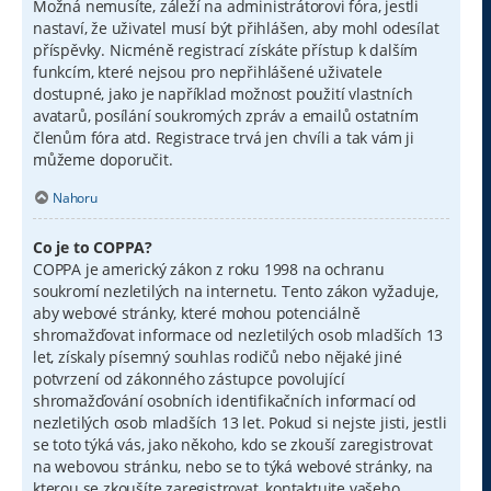
Možná nemusíte, záleží na administrátorovi fóra, jestli
nastaví, že uživatel musí být přihlášen, aby mohl odesílat
příspěvky. Nicméně registrací získáte přístup k dalším
funkcím, které nejsou pro nepřihlášené uživatele
dostupné, jako je například možnost použití vlastních
avatarů, posílání soukromých zpráv a emailů ostatním
členům fóra atd. Registrace trvá jen chvíli a tak vám ji
můžeme doporučit.
Nahoru
Co je to COPPA?
COPPA je americký zákon z roku 1998 na ochranu
soukromí nezletilých na internetu. Tento zákon vyžaduje,
aby webové stránky, které mohou potenciálně
shromažďovat informace od nezletilých osob mladších 13
let, získaly písemný souhlas rodičů nebo nějaké jiné
potvrzení od zákonného zástupce povolující
shromažďování osobních identifikačních informací od
nezletilých osob mladších 13 let. Pokud si nejste jisti, jestli
se toto týká vás, jako někoho, kdo se zkouší zaregistrovat
na webovou stránku, nebo se to týká webové stránky, na
kterou se zkoušíte zaregistrovat, kontaktujte vašeho