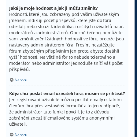
Jaká je moje hodnost a jak ji můžu změnit?
Hodnosti, které jsou zobrazeny pod vaším uživatelským
jménem, indikují počet příspěvků, které jste do fóra
odeslali, nebo slouží k identifikaci určitých uživatelů např.
moderátorů a administrátorů. Obecně řečeno, nemůžete
sami změnit znění žádných hodností ve fóru, protože jsou
nastaveny administrátorem fóra. Prosím, nezatěžujte
fórum zbytečným přispíváním jen proto, abyste dosáhli
vyšší hodnosti. Na většině fór to nebude tolerováno a
moderátor nebo administrátor jednoduše sníží váš počet
příspěvků.
Nahoru
Když chci poslat email uživateli fóra, musím se přihlásit?
Jen registrovaní uživatelé můžou posílat emaily ostatním
členům fóra přes vestavěný formulář a to jen v případě,
že administrátor tuto funkci povolil. Je to z důvodu
zabránění zneužití emailového systému anonymními
uživateli.
Nahoru