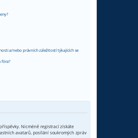
leny?
ti a/nebo právních záležitostí týkajících se
 fóra?
 příspěvky. Nicméně registrací získáte
lastních avatarů, posílání soukromých zpráv