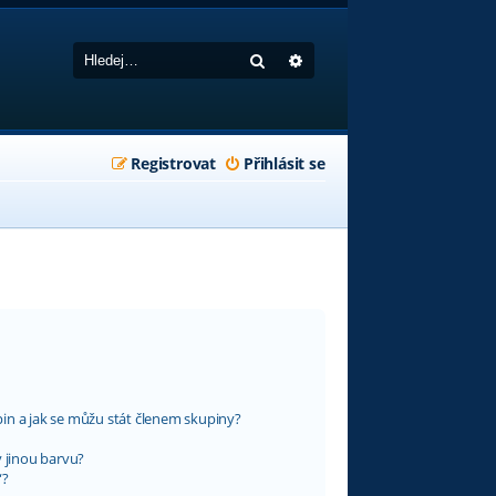
Hledat
Pokročilé hledání
Registrovat
Přihlásit se
in a jak se můžu stát členem skupiny?
y jinou barvu?
“?