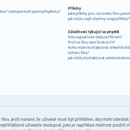
Přílohy
rávu“ zobrazené při psaní příspěvku?
Jaké přílohy jsou na tomto fóru povo
Jak můžu najít všechny svoje přílohy?
Záležitosti týkající se phpBB
Kdo napsal toto diskusní fórum?
Proč ve fóru není funkce XY?
Koho mám kontaktovat ohledně stížnos
tohoto fóra?
Jak můžu kontaktovat administrátora
óra, jestli nastaví, že uživatel musí být přihlášen, aby mohl odesílat
nepřihlášené uživatele dostupné, jako je například možnost použití v