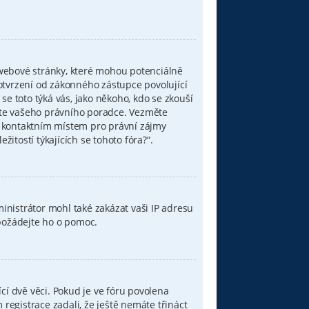
 webové stránky, které mohou potenciálně
otvrzení od zákonného zástupce povolující
 se toto týká vás, jako někoho, kdo se zkouší
ujte vašeho právního poradce. Vezměte
í kontaktním místem pro právní zájmy
tostí týkajících se tohoto fóra?“.
ministrátor mohl také zakázat vaši IP adresu
 požádejte ho o pomoc.
cí dvě věci. Pokud je ve fóru povolena
egistrace zadali, že ještě nemáte třináct