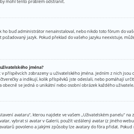
aby mohl tento problém odstranit.
k ho buď administrátor nenainstaloval, nebo nikdo toto fórum do vaše
at požadovaný jazyk. Pokud překlad do vašeho jazyku neexistuje, můžet
 uživatelského jména?
 v příspěvcích zobrazeny u uživatelského jména. Jedním z nich jsou o
tverečky a indikují, kolik příspěvků jste odeslali, nebo pomáhají určit 
r a obecně se jedná o unikátní nebo osobní obrázek každého uživatele
avení avataru“, kterou najdete ve vašem „Uživatelském panelu“ na zá
tar, vybrat si avatar v Galerii, použít vzdálený avatar (z jiného webu
ní avatarů povoleno a jakými způsoby lze avatary do fóra přidat. Poku