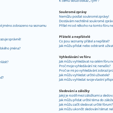
K čemu slouží odkaz „Tým“?
Soukromé zprávy
Nemůžu posílat soukromé zprávy!
Dostávám nechtěné soukromé zpráv
ské jméno zobrazeno na seznamu
Přišel mi od někoho na tomto fóru n
Přátelé a nepřátelé
razuje správně!
Co jsou seznamy přátel a nepřátel?
Jak můžu přidat nebo odstranit uživ
elského jména?
Vyhledávání ve fóru
Jak můžu vyhledávat na celém fóru ne
hlásit?
Proč moje vyhledávání nic nenašlo?
Proč se mi po vyhledávání zobrazí pr
Jak můžu vyhledat určité uživatele?
ěď?
Jak můžu vyhledat svoje vlastní přís
Sledování a záložky
Jaký je rozdíl mezi záložkami a sledo
Jak můžu přidat určité téma do zálož
Jak můžu začít sledovat určité fórum?
Jak můžu ukončit sledování témat ne