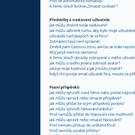
Proč se automaticky odhlašuji?
K čemu slouží funkce „Smazat cookies“?
Předvolby a nastavení uživatele
Jak můžu změnit svoje nastavení?
Jak můžu zabránit tomu, aby bylo moje uživatel
uživatelů nacházejících se ve fóru?
Zobrazení časů není správné!
Změnil jsem časovou zónu, ale čas se stále nezob
Můj jazyk není na seznamu!
K čemu slouží obrázky zobrazené u mého uživat
Jak můžu u svého jména zobrazit avatar?
Jaká je moje hodnost a jak ji můžu změnit?
Když chci poslat email uživateli fóra, musím se při
Psaní příspěvků
Jak můžu vytvořit nové téma nebo poslat odpov
Jak můžu upravit nebo smazat příspěvek?
Jak můžu přidat ke svým příspěvků podpis?
Jak můžu vytvořit hlasování/anketu?
Proč nemůžu přidat do hlasování více možností?
Jak můžu upravit nebo smazat hlasování?
Proč nemám přístup do určitého fóra?
Proč nemůžu posílat přílohy?