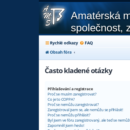
Amatérská m
společnost, z
Rychlé odkazy
FAQ
Obsah fóra
Často kladené otázky
Přihlašování a registrace
Proč se musím zaregistrovat?
Co je to COPPA?
Proč se nemůžu zaregistrovat?
Zaregistroval jsem se, ale nemůžu se přihlásit!
Proč se nemůžu přihlásit?
Byl jsem ve fóru zaregistrovaný, ale teď se nemůžu
Zapomněl jsem heslo!