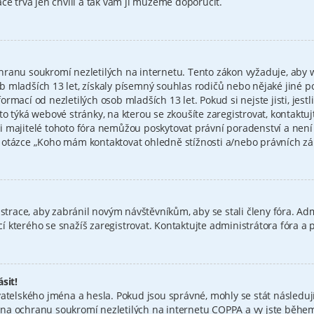
ce trvá jen chvíli a tak vám ji můžeme doporučit.
hranu soukromí nezletilých na internetu. Tento zákon vyžaduje, aby
 mladších 13 let, získaly písemný souhlas rodičů nebo nějaké jiné p
mací od nezletilých osob mladších 13 let. Pokud si nejste jisti, jestli
to týká webové stránky, na kterou se zkoušíte zaregistrovat, kontakt
i majitelé tohoto fóra nemůžou poskytovat právní poradenství a nen
tázce „Koho mám kontaktovat ohledně stížnosti a/nebo právních záleži
istrace, aby zabránil novým návštěvníkům, aby se stali členy fóra. Ad
 kterého se snažíš zaregistrovat. Kontaktujte administrátora fóra a
sit!
atelského jména a hesla. Pokud jsou správné, mohly se stát následují
a ochranu soukromí nezletilých na internetu COPPA a vy jste během r