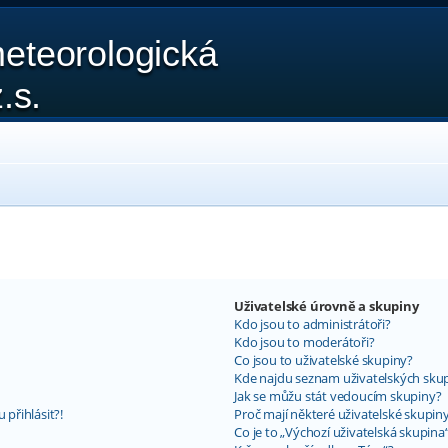
eteorologická
.s.
Uživatelské úrovně a skupiny
Kdo jsou to administrátoři?
Kdo jsou to moderátoři?
Co jsou to uživatelské skupiny?
Kde najdu seznam uživatelských skup
Jak se můžu stát vedoucím skupiny?
 přihlásit?!
Proč mají některé uživatelské skupin
Co je to „Výchozí uživatelská skupina