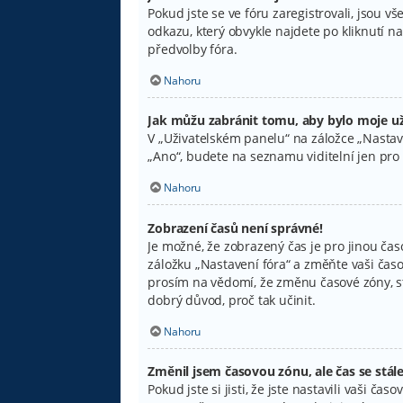
Pokud jste se ve fóru zaregistrovali, jsou 
odkazu, který obvykle najdete po kliknutí 
předvolby fóra.
Nahoru
Jak můžu zabránit tomu, aby bylo moje už
V „Uživatelském panelu“ na záložce „Nastav
„Ano“, budete na seznamu viditelní jen pro 
Nahoru
Zobrazení časů není správné!
Je možné, že zobrazený čas je pro jinou čas
záložku „Nastavení fóra“ a změňte vaši časo
prosím na vědomí, že změnu časové zóny, ste
dobrý důvod, proč tak učinit.
Nahoru
Změnil jsem časovou zónu, ale čas se stál
Pokud jste si jisti, že jste nastavili vaši 