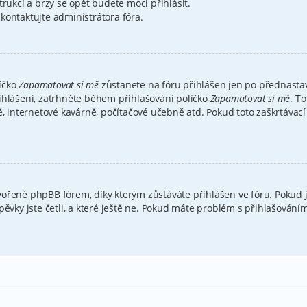
trukcí a brzy se opět budete moci přihlásit.
kontaktujte administrátora fóra.
íčko
Zapamatovat si mě
zůstanete na fóru přihlášen jen po přednastav
ihlášeni, zatrhněte během přihlašování políčko
Zapamatovat si mě
. T
ě, internetové kavárně, počítačové učebně atd. Pokud toto zaškrtávací
ořené phpBB fórem, díky kterým zůstáváte přihlášen ve fóru. Pokud j
spěvky jste četli, a které ještě ne. Pokud máte problém s přihlašová