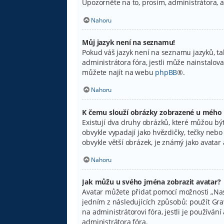
Upozorněte na to, prosím, administrátora, 
Nahoru
Můj jazyk není na seznamu!
Pokud váš jazyk není na seznamu jazyků, ta
administrátora fóra, jestli může nainstalov
můžete najít na webu
phpBB
®.
Nahoru
K čemu slouží obrázky zobrazené u mého
Existují dva druhy obrázků, které můžou být
obvykle vypadají jako hvězdičky, tečky nebo č
obvykle větší obrázek, je známý jako avata
Nahoru
Jak můžu u svého jména zobrazit avatar?
Avatar můžete přidat pomocí možnosti „Nast
jedním z následujících způsobů: použít Grava
na administrátorovi fóra, jestli je používá
administrátora fóra.