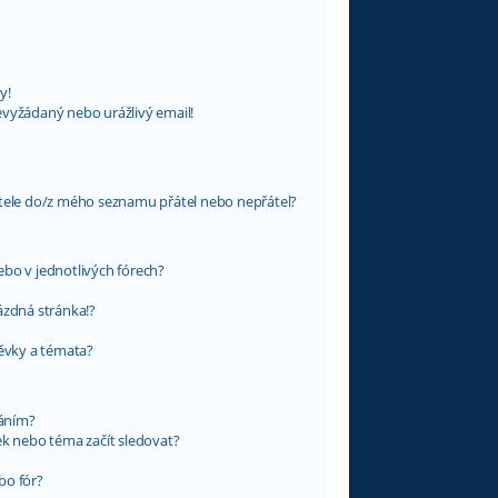
y!
evyžádaný nebo urážlivý email!
atele do/z mého seznamu přátel nebo nepřátel?
bo v jednotlivých fórech?
ázdná stránka!?
pěvky a témata?
váním?
ek nebo téma začít sledovat?
bo fór?