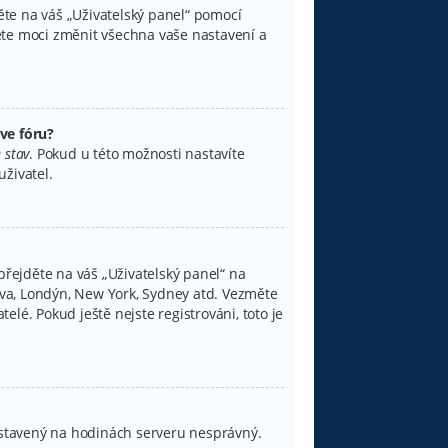
děte na váš „Uživatelský panel“ pomocí
ete moci změnit všechna vaše nastavení a
ve fóru?
 stav
. Pokud u této možnosti nastavíte
živatel.
přejděte na váš „Uživatelský panel“ na
lava, Londýn, New York, Sydney atd. Vezměte
lé. Pokud ještě nejste registrováni, toto je
 nastavený na hodinách serveru nesprávný.