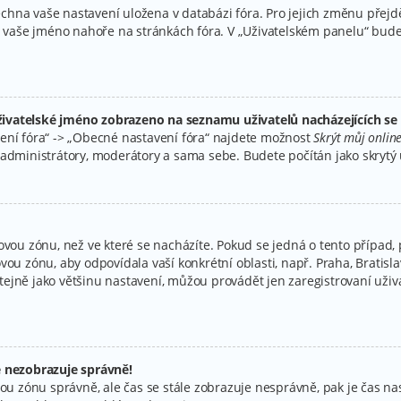
všechna vaše nastavení uložena v databázi fóra. Pro jejich změnu přej
na vaše jméno nahoře na stránkách fóra. V „Uživatelském panelu“ bud
ivatelské jméno zobrazeno na seznamu uživatelů nacházejících se 
ení fóra“ -> „Obecné nastavení fóra“ najdete možnost
Skrýt můj online
administrátory, moderátory a sama sebe. Budete počítán jako skrytý u
ovou zónu, než ve které se nacházíte. Pokud se jedná o tento případ, 
vou zónu, aby odpovídala vaší konkrétní oblasti, např. Praha, Bratis
jně jako většinu nastavení, můžou provádět jen zaregistrovaní uživate
e nezobrazuje správně!
časovou zónu správně, ale čas se stále zobrazuje nesprávně, pak je čas