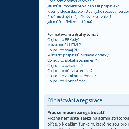
Proč jsem obdržel varování?
Jak můžu moderátorovi nahlásit příspěvek?
K čemu slouží tlačítko „Uložit jako rozepsanou zp
Proč musí být můj příspěvek schválen?
Jak můžu oživit moje téma?
Formátování a druhy témat
Co jsou to BBKódy?
Můžu použít HTML?
Co jsou to smajlíci?
Můžu do příspěvků přidávat obrázky?
Co jsou to globální oznámení?
Co jsou to oznámení?
Co jsou to důležitá témata?
Co jsou to zamknutá témata?
Co jsou to ikony témat?
Přihlašování a registrace
Proč se musím zaregistrovat?
Možná nemusíte, záleží na administrátorovi f
přístup k dalším funkcím, které nejsou pro 