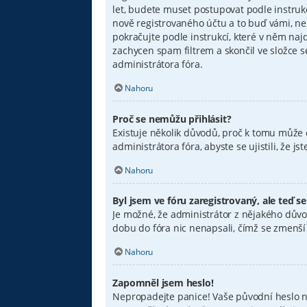
let, budete muset postupovat podle instruk
nově registrovaného účtu a to buď vámi, ne
pokračujte podle instrukcí, které v něm naj
zachycen spam filtrem a skončil ve složce s
administrátora fóra.
Nahoru
Proč se nemůžu přihlásit?
Existuje několik důvodů, proč k tomu může d
administrátora fóra, abyste se ujistili, že 
Nahoru
Byl jsem ve fóru zaregistrovaný, ale teď s
Je možné, že administrátor z nějakého důvo
dobu do fóra nic nenapsali, čímž se zmenší v
Nahoru
Zapomněl jsem heslo!
Nepropadejte panice! Vaše původní heslo nel