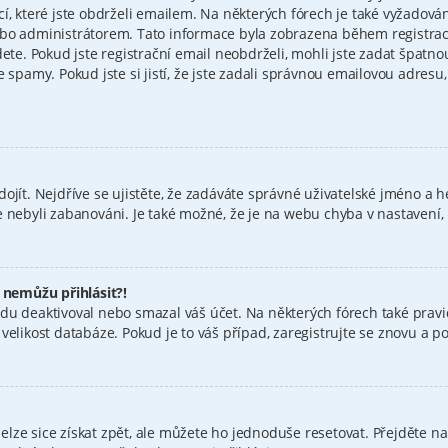
cí, které jste obdrželi emailem. Na některých fórech je také vyžadov
bo administrátorem. Tato informace byla zobrazena během registrace.
dete. Pokud jste registrační email neobdrželi, mohli jste zadat špatn
e spamy. Pokud jste si jistí, že jste zadali správnou emailovou adres
ojít. Nejdříve se ujistěte, že zadáváte správné uživatelské jméno a h
jste nebyli zabanováni. Je také možné, že je na webu chyba v nastavení
e nemůžu přihlásit?!
du deaktivoval nebo smazal váš účet. Na některých fórech také pravid
elikost databáze. Pokud je to váš případ, zaregistrujte se znovu a pok
ze sice získat zpět, ale můžete ho jednoduše resetovat. Přejděte na 