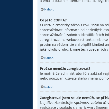
a emailů ostatním členům fóra atd. Registra
Nahoru
Co je to COPPA?
COPPA je americký zákon z roku 1998 na oc
shromažďovat informace od nezletilých osob
shromažďování osobních identifikačních infor
zaregistrovat na webovou stránku, nebo se 
prosím na vědomí, že ani phpBB Limited an
jakéhokoliv druhu, kromě těch uvedených v o
Nahoru
Proč se nemůžu zaregistrovat?
Je možné, že administrátor fóra zakázal reg
nebo používání uživatelského jména, pomocí
Nahoru
Zaregistroval jsem se, ale nemůžu se přihlá
Nejdříve zkontrolujte správnost vašeho uživ
registrace v souladu s americkým zákonem n