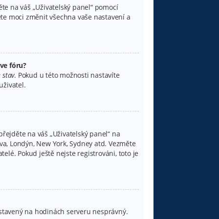
děte na váš „Uživatelský panel“ pomocí
ete moci změnit všechna vaše nastavení a
ve fóru?
 stav
. Pokud u této možnosti nastavíte
živatel.
přejděte na váš „Uživatelský panel“ na
lava, Londýn, New York, Sydney atd. Vezměte
lé. Pokud ještě nejste registrováni, toto je
 nastavený na hodinách serveru nesprávný.