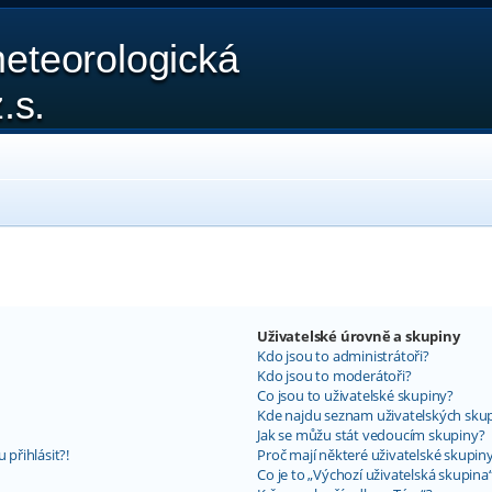
eteorologická
.s.
Uživatelské úrovně a skupiny
Kdo jsou to administrátoři?
Kdo jsou to moderátoři?
Co jsou to uživatelské skupiny?
Kde najdu seznam uživatelských skup
Jak se můžu stát vedoucím skupiny?
 přihlásit?!
Proč mají některé uživatelské skupin
Co je to „Výchozí uživatelská skupina