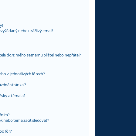
y!
evyžádaný nebo urážlivý email!
atele do/z mého seznamu přátel nebo nepřátel?
bo v jednotlivých fórech?
ázdná stránka!?
pěvky a témata?
váním?
ek nebo téma začít sledovat?
bo fór?