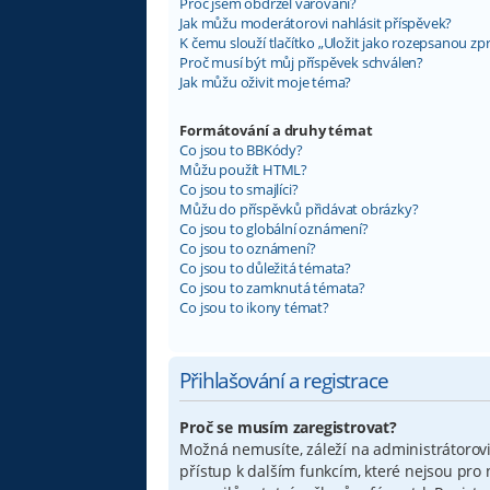
Proč jsem obdržel varování?
Jak můžu moderátorovi nahlásit příspěvek?
K čemu slouží tlačítko „Uložit jako rozepsanou zp
Proč musí být můj příspěvek schválen?
Jak můžu oživit moje téma?
Formátování a druhy témat
Co jsou to BBKódy?
Můžu použít HTML?
Co jsou to smajlíci?
Můžu do příspěvků přidávat obrázky?
Co jsou to globální oznámení?
Co jsou to oznámení?
Co jsou to důležitá témata?
Co jsou to zamknutá témata?
Co jsou to ikony témat?
Přihlašování a registrace
Proč se musím zaregistrovat?
Možná nemusíte, záleží na administrátorovi f
přístup k dalším funkcím, které nejsou pro 