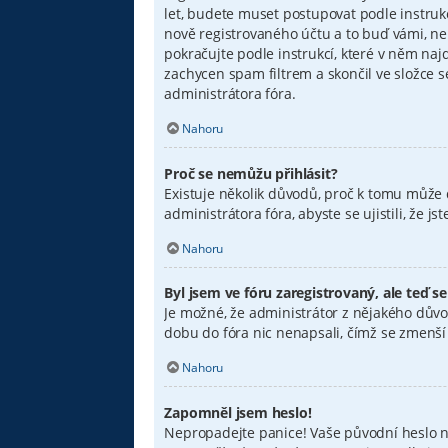
let, budete muset postupovat podle instruk
nově registrovaného účtu a to buď vámi, ne
pokračujte podle instrukcí, které v něm naj
zachycen spam filtrem a skončil ve složce s
administrátora fóra.
Nahoru
Proč se nemůžu přihlásit?
Existuje několik důvodů, proč k tomu může d
administrátora fóra, abyste se ujistili, že 
Nahoru
Byl jsem ve fóru zaregistrovaný, ale teď s
Je možné, že administrátor z nějakého důvo
dobu do fóra nic nenapsali, čímž se zmenší v
Nahoru
Zapomněl jsem heslo!
Nepropadejte panice! Vaše původní heslo nel