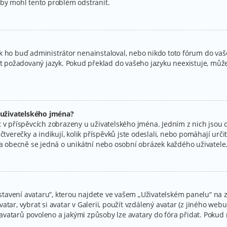
aby mohl tento problém odstranit.
k ho buď administrátor nenainstaloval, nebo nikdo toto fórum do vaše
at požadovaný jazyk. Pokud překlad do vašeho jazyku neexistuje, můžet
 uživatelského jména?
 v příspěvcích zobrazeny u uživatelského jména. Jedním z nich jsou o
tverečky a indikují, kolik příspěvků jste odeslali, nebo pomáhají určit 
r a obecně se jedná o unikátní nebo osobní obrázek každého uživatele
avení avataru“, kterou najdete ve vašem „Uživatelském panelu“ na zá
tar, vybrat si avatar v Galerii, použít vzdálený avatar (z jiného webu
ní avatarů povoleno a jakými způsoby lze avatary do fóra přidat. Poku