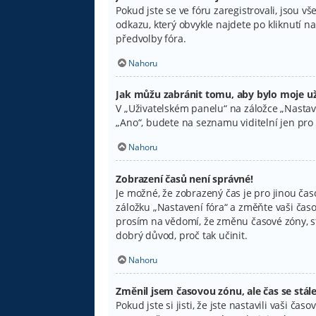
Pokud jste se ve fóru zaregistrovali, jsou 
odkazu, který obvykle najdete po kliknutí 
předvolby fóra.
Nahoru
Jak můžu zabránit tomu, aby bylo moje už
V „Uživatelském panelu“ na záložce „Nastav
„Ano“, budete na seznamu viditelní jen pro 
Nahoru
Zobrazení časů není správné!
Je možné, že zobrazený čas je pro jinou čas
záložku „Nastavení fóra“ a změňte vaši časo
prosím na vědomí, že změnu časové zóny, ste
dobrý důvod, proč tak učinit.
Nahoru
Změnil jsem časovou zónu, ale čas se stál
Pokud jste si jisti, že jste nastavili vaši 