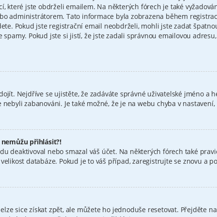
cí, které jste obdrželi emailem. Na některých fórech je také vyžadov
bo administrátorem. Tato informace byla zobrazena během registrace.
dete. Pokud jste registrační email neobdrželi, mohli jste zadat špatn
e spamy. Pokud jste si jistí, že jste zadali správnou emailovou adres
ojít. Nejdříve se ujistěte, že zadáváte správné uživatelské jméno a h
jste nebyli zabanováni. Je také možné, že je na webu chyba v nastavení
e nemůžu přihlásit?!
du deaktivoval nebo smazal váš účet. Na některých fórech také pravid
elikost databáze. Pokud je to váš případ, zaregistrujte se znovu a pok
ze sice získat zpět, ale můžete ho jednoduše resetovat. Přejděte na 