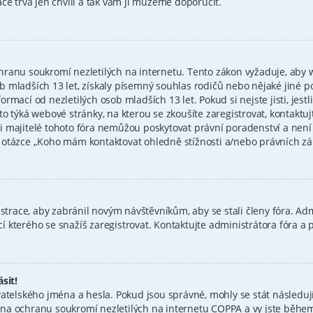
ce trvá jen chvíli a tak vám ji můžeme doporučit.
hranu soukromí nezletilých na internetu. Tento zákon vyžaduje, aby
 mladších 13 let, získaly písemný souhlas rodičů nebo nějaké jiné p
mací od nezletilých osob mladších 13 let. Pokud si nejste jisti, jestli
to týká webové stránky, na kterou se zkoušíte zaregistrovat, kontakt
i majitelé tohoto fóra nemůžou poskytovat právní poradenství a nen
tázce „Koho mám kontaktovat ohledně stížnosti a/nebo právních záleži
istrace, aby zabránil novým návštěvníkům, aby se stali členy fóra. Ad
 kterého se snažíš zaregistrovat. Kontaktujte administrátora fóra a
sit!
atelského jména a hesla. Pokud jsou správné, mohly se stát následují
a ochranu soukromí nezletilých na internetu COPPA a vy jste během r