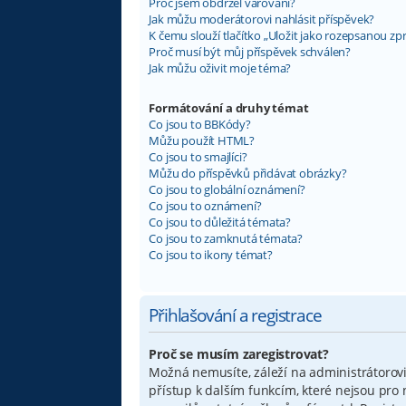
Proč jsem obdržel varování?
Jak můžu moderátorovi nahlásit příspěvek?
K čemu slouží tlačítko „Uložit jako rozepsanou zp
Proč musí být můj příspěvek schválen?
Jak můžu oživit moje téma?
Formátování a druhy témat
Co jsou to BBKódy?
Můžu použít HTML?
Co jsou to smajlíci?
Můžu do příspěvků přidávat obrázky?
Co jsou to globální oznámení?
Co jsou to oznámení?
Co jsou to důležitá témata?
Co jsou to zamknutá témata?
Co jsou to ikony témat?
Přihlašování a registrace
Proč se musím zaregistrovat?
Možná nemusíte, záleží na administrátorovi f
přístup k dalším funkcím, které nejsou pro 