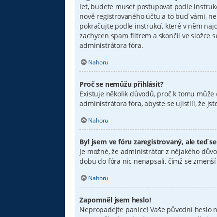
let, budete muset postupovat podle instruk
nově registrovaného účtu a to buď vámi, ne
pokračujte podle instrukcí, které v něm naj
zachycen spam filtrem a skončil ve složce s
administrátora fóra.
Nahoru
Proč se nemůžu přihlásit?
Existuje několik důvodů, proč k tomu může d
administrátora fóra, abyste se ujistili, že 
Nahoru
Byl jsem ve fóru zaregistrovaný, ale teď s
Je možné, že administrátor z nějakého důvo
dobu do fóra nic nenapsali, čímž se zmenší v
Nahoru
Zapomněl jsem heslo!
Nepropadejte panice! Vaše původní heslo nel