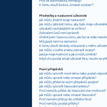
Proč se automaticky odhlašuji?
K čemu slouží funkce „Smazat cookies“?
Předvolby a nastavení uživatele
Jak můžu změnit svoje nastavení?
Jak můžu zabránit tomu, aby bylo moje uživatel
uživatelů nacházejících se ve fóru?
Zobrazení časů není správné!
Změnil jsem časovou zónu, ale čas se stále nezob
Můj jazyk není na seznamu!
K čemu slouží obrázky zobrazené u mého uživat
Jak můžu u svého jména zobrazit avatar?
Jaká je moje hodnost a jak ji můžu změnit?
Když chci poslat email uživateli fóra, musím se při
Psaní příspěvků
Jak můžu vytvořit nové téma nebo poslat odpov
Jak můžu upravit nebo smazat příspěvek?
Jak můžu přidat ke svým příspěvků podpis?
Jak můžu vytvořit hlasování/anketu?
Proč nemůžu přidat do hlasování více možností?
Jak můžu upravit nebo smazat hlasování?
Proč nemám přístup do určitého fóra?
Proč nemůžu posílat přílohy?