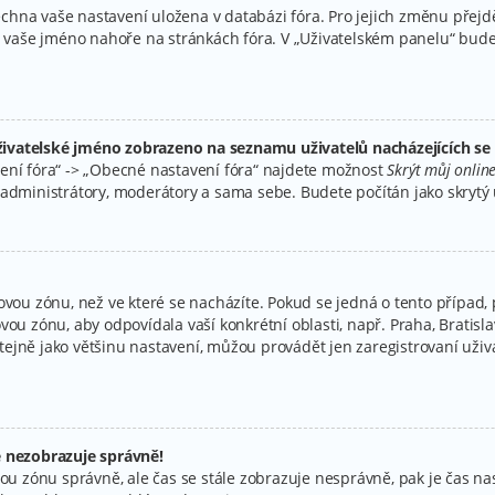
všechna vaše nastavení uložena v databázi fóra. Pro jejich změnu přej
na vaše jméno nahoře na stránkách fóra. V „Uživatelském panelu“ bud
ivatelské jméno zobrazeno na seznamu uživatelů nacházejících se 
ení fóra“ -> „Obecné nastavení fóra“ najdete možnost
Skrýt můj online
administrátory, moderátory a sama sebe. Budete počítán jako skrytý u
ovou zónu, než ve které se nacházíte. Pokud se jedná o tento případ, 
vou zónu, aby odpovídala vaší konkrétní oblasti, např. Praha, Bratis
jně jako většinu nastavení, můžou provádět jen zaregistrovaní uživate
e nezobrazuje správně!
časovou zónu správně, ale čas se stále zobrazuje nesprávně, pak je čas