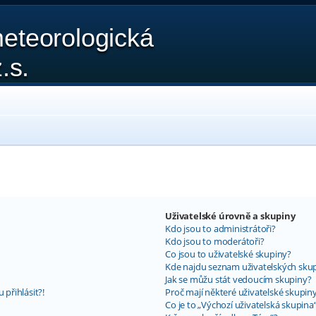
eteorologická
.s.
Uživatelské úrovně a skupiny
Kdo jsou to administrátoři?
Kdo jsou to moderátoři?
Co jsou to uživatelské skupiny?
Kde najdu seznam uživatelských skup
Jak se můžu stát vedoucím skupiny?
 přihlásit?!
Proč mají některé uživatelské skupin
Co je to „Výchozí uživatelská skupina