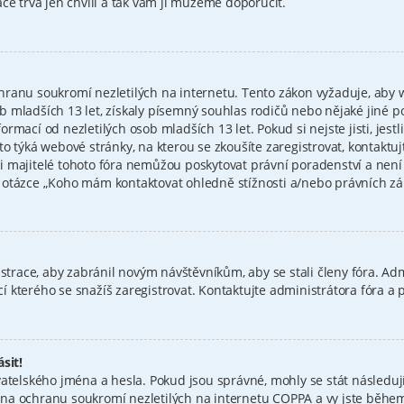
ce trvá jen chvíli a tak vám ji můžeme doporučit.
hranu soukromí nezletilých na internetu. Tento zákon vyžaduje, aby
 mladších 13 let, získaly písemný souhlas rodičů nebo nějaké jiné p
mací od nezletilých osob mladších 13 let. Pokud si nejste jisti, jestli
to týká webové stránky, na kterou se zkoušíte zaregistrovat, kontakt
i majitelé tohoto fóra nemůžou poskytovat právní poradenství a nen
tázce „Koho mám kontaktovat ohledně stížnosti a/nebo právních záleži
istrace, aby zabránil novým návštěvníkům, aby se stali členy fóra. Ad
 kterého se snažíš zaregistrovat. Kontaktujte administrátora fóra a
sit!
atelského jména a hesla. Pokud jsou správné, mohly se stát následují
a ochranu soukromí nezletilých na internetu COPPA a vy jste během r