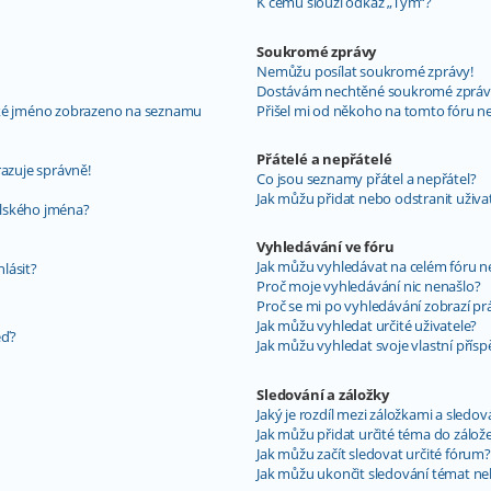
K čemu slouží odkaz „Tým“?
Soukromé zprávy
Nemůžu posílat soukromé zprávy!
Dostávám nechtěné soukromé zpráv
ské jméno zobrazeno na seznamu
Přišel mi od někoho na tomto fóru n
Přátelé a nepřátelé
razuje správně!
Co jsou seznamy přátel a nepřátel?
Jak můžu přidat nebo odstranit uživ
elského jména?
Vyhledávání ve fóru
Jak můžu vyhledávat na celém fóru ne
hlásit?
Proč moje vyhledávání nic nenašlo?
Proč se mi po vyhledávání zobrazí pr
Jak můžu vyhledat určité uživatele?
ěď?
Jak můžu vyhledat svoje vlastní přís
Sledování a záložky
Jaký je rozdíl mezi záložkami a sledo
Jak můžu přidat určité téma do zálož
Jak můžu začít sledovat určité fórum?
Jak můžu ukončit sledování témat ne