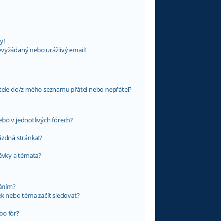
y!
evyžádaný nebo urážlivý email!
atele do/z mého seznamu přátel nebo nepřátel?
bo v jednotlivých fórech?
ázdná stránka!?
pěvky a témata?
váním?
ek nebo téma začít sledovat?
bo fór?