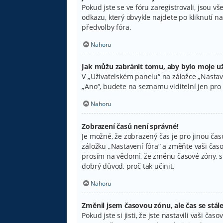
Pokud jste se ve fóru zaregistrovali, jsou 
odkazu, který obvykle najdete po kliknutí 
předvolby fóra.
Nahoru
Jak můžu zabránit tomu, aby bylo moje už
V „Uživatelském panelu“ na záložce „Nastav
„Ano“, budete na seznamu viditelní jen pro 
Nahoru
Zobrazení časů není správné!
Je možné, že zobrazený čas je pro jinou čas
záložku „Nastavení fóra“ a změňte vaši časo
prosím na vědomí, že změnu časové zóny, ste
dobrý důvod, proč tak učinit.
Nahoru
Změnil jsem časovou zónu, ale čas se stál
Pokud jste si jisti, že jste nastavili vaši 