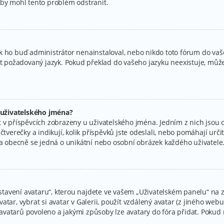
aby mohl tento problém odstranit.
k ho buď administrátor nenainstaloval, nebo nikdo toto fórum do vaše
at požadovaný jazyk. Pokud překlad do vašeho jazyku neexistuje, můžet
 uživatelského jména?
 v příspěvcích zobrazeny u uživatelského jména. Jedním z nich jsou o
tverečky a indikují, kolik příspěvků jste odeslali, nebo pomáhají určit 
r a obecně se jedná o unikátní nebo osobní obrázek každého uživatele
avení avataru“, kterou najdete ve vašem „Uživatelském panelu“ na zá
tar, vybrat si avatar v Galerii, použít vzdálený avatar (z jiného webu
ní avatarů povoleno a jakými způsoby lze avatary do fóra přidat. Poku