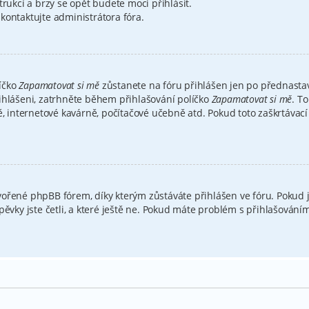
trukcí a brzy se opět budete moci přihlásit.
kontaktujte administrátora fóra.
íčko
Zapamatovat si mě
zůstanete na fóru přihlášen jen po přednastav
ihlášeni, zatrhněte během přihlašování políčko
Zapamatovat si mě
. T
ě, internetové kavárně, počítačové učebně atd. Pokud toto zaškrtávací
ořené phpBB fórem, díky kterým zůstáváte přihlášen ve fóru. Pokud j
spěvky jste četli, a které ještě ne. Pokud máte problém s přihlašová