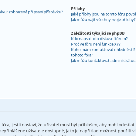
Přílohy
rávu“ zobrazené při psaní příspěvku?
Jaké přílohy jsou na tomto fóru povo
Jak můžu najít všechny svoje přílohy?
Záležitosti týkající se phpBB
Kdo napsal toto diskusní fórum?
Proč ve fóru není funkce XY?
Koho mám kontaktovat ohledně stížnos
tohoto fóra?
Jak můžu kontaktovat administrátora
óra, jestli nastaví, že uživatel musí být přihlášen, aby mohl odesílat
nepřihlášené uživatele dostupné, jako je například možnost použití v