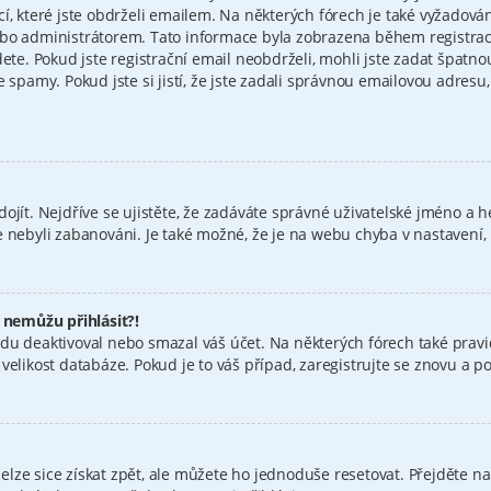
cí, které jste obdrželi emailem. Na některých fórech je také vyžadov
bo administrátorem. Tato informace byla zobrazena během registrace.
dete. Pokud jste registrační email neobdrželi, mohli jste zadat špatn
e spamy. Pokud jste si jistí, že jste zadali správnou emailovou adres
ojít. Nejdříve se ujistěte, že zadáváte správné uživatelské jméno a h
jste nebyli zabanováni. Je také možné, že je na webu chyba v nastavení
e nemůžu přihlásit?!
du deaktivoval nebo smazal váš účet. Na některých fórech také pravid
elikost databáze. Pokud je to váš případ, zaregistrujte se znovu a pok
ze sice získat zpět, ale můžete ho jednoduše resetovat. Přejděte na 