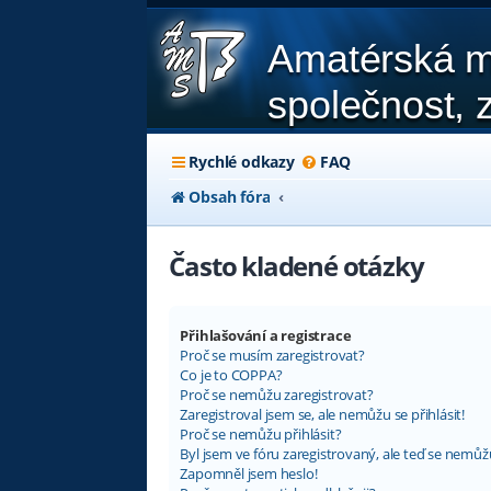
Amatérská m
společnost, z
Rychlé odkazy
FAQ
Obsah fóra
Často kladené otázky
Přihlašování a registrace
Proč se musím zaregistrovat?
Co je to COPPA?
Proč se nemůžu zaregistrovat?
Zaregistroval jsem se, ale nemůžu se přihlásit!
Proč se nemůžu přihlásit?
Byl jsem ve fóru zaregistrovaný, ale teď se nemůžu
Zapomněl jsem heslo!