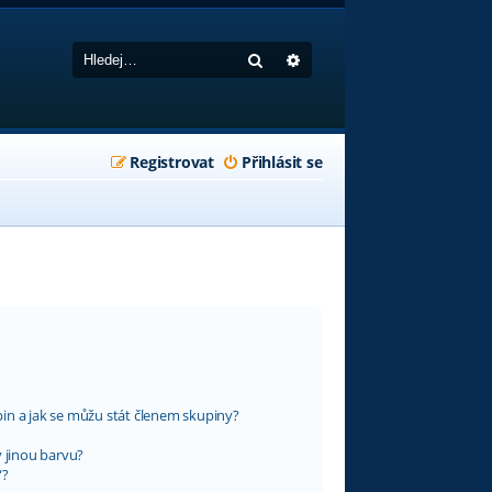
Hledat
Pokročilé hledání
Registrovat
Přihlásit se
in a jak se můžu stát členem skupiny?
y jinou barvu?
“?