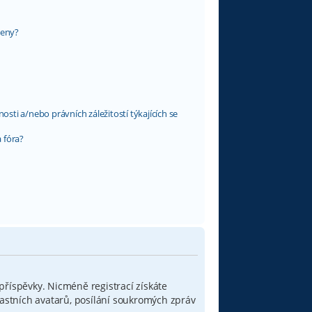
leny?
ti a/nebo právních záležitostí týkajících se
 fóra?
 příspěvky. Nicméně registrací získáte
lastních avatarů, posílání soukromých zpráv