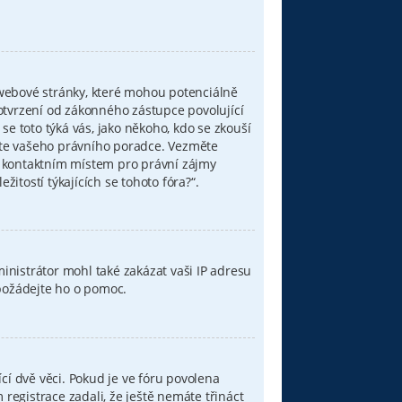
 webové stránky, které mohou potenciálně
otvrzení od zákonného zástupce povolující
 se toto týká vás, jako někoho, kdo se zkouší
ujte vašeho právního poradce. Vezměte
í kontaktním místem pro právní zájmy
tostí týkajících se tohoto fóra?“.
ministrátor mohl také zakázat vaši IP adresu
 požádejte ho o pomoc.
cí dvě věci. Pokud je ve fóru povolena
egistrace zadali, že ještě nemáte třináct