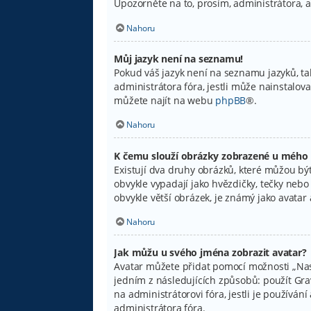
Upozorněte na to, prosím, administrátora, 
Nahoru
Můj jazyk není na seznamu!
Pokud váš jazyk není na seznamu jazyků, ta
administrátora fóra, jestli může nainstalov
můžete najít na webu
phpBB
®.
Nahoru
K čemu slouží obrázky zobrazené u mého
Existují dva druhy obrázků, které můžou být
obvykle vypadají jako hvězdičky, tečky nebo č
obvykle větší obrázek, je známý jako avata
Nahoru
Jak můžu u svého jména zobrazit avatar?
Avatar můžete přidat pomocí možnosti „Nast
jedním z následujících způsobů: použít Grava
na administrátorovi fóra, jestli je používá
administrátora fóra.