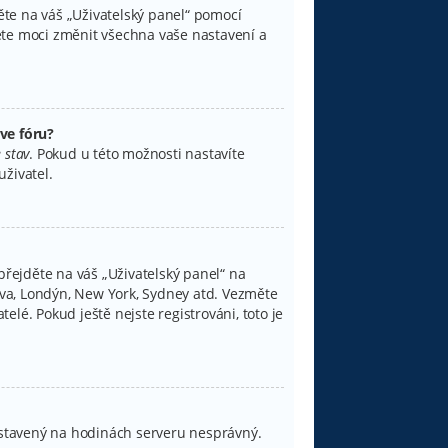
děte na váš „Uživatelský panel“ pomocí
ete moci změnit všechna vaše nastavení a
ve fóru?
 stav
. Pokud u této možnosti nastavíte
živatel.
přejděte na váš „Uživatelský panel“ na
lava, Londýn, New York, Sydney atd. Vezměte
lé. Pokud ještě nejste registrováni, toto je
 nastavený na hodinách serveru nesprávný.