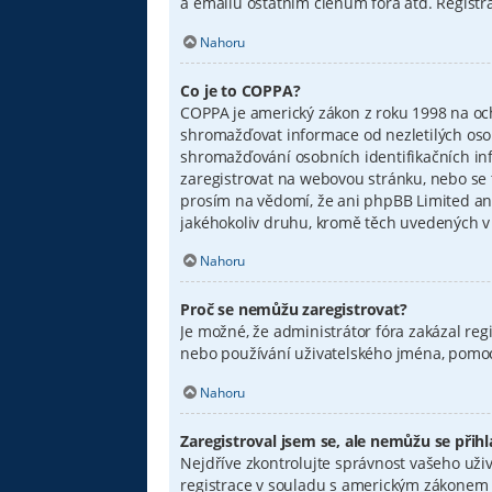
a emailů ostatním členům fóra atd. Registra
Nahoru
Co je to COPPA?
COPPA je americký zákon z roku 1998 na oc
shromažďovat informace od nezletilých osob
shromažďování osobních identifikačních infor
zaregistrovat na webovou stránku, nebo se 
prosím na vědomí, že ani phpBB Limited an
jakéhokoliv druhu, kromě těch uvedených v o
Nahoru
Proč se nemůžu zaregistrovat?
Je možné, že administrátor fóra zakázal reg
nebo používání uživatelského jména, pomocí
Nahoru
Zaregistroval jsem se, ale nemůžu se přihlá
Nejdříve zkontrolujte správnost vašeho uživ
registrace v souladu s americkým zákonem n