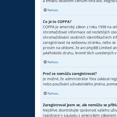
a emailů ostatním členům fóra atd. Registra
Nahoru
Co je to COPPA?
COPPA je americký zákon z roku 1998 na oc
shromažďovat informace od nezletilých osob
shromažďování osobních identifikačních infor
zaregistrovat na webovou stránku, nebo se 
prosím na vědomí, že ani phpBB Limited an
jakéhokoliv druhu, kromě těch uvedených v o
Nahoru
Proč se nemůžu zaregistrovat?
Je možné, že administrátor fóra zakázal reg
nebo používání uživatelského jména, pomocí
Nahoru
Zaregistroval jsem se, ale nemůžu se přihlá
Nejdříve zkontrolujte správnost vašeho uživ
registrace v souladu s americkým zákonem n