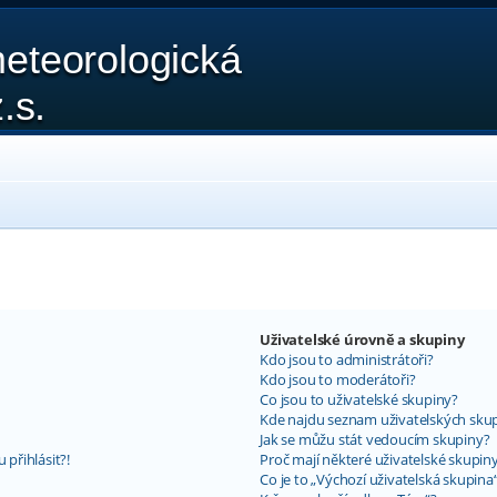
eteorologická
.s.
Uživatelské úrovně a skupiny
Kdo jsou to administrátoři?
Kdo jsou to moderátoři?
Co jsou to uživatelské skupiny?
Kde najdu seznam uživatelských skup
Jak se můžu stát vedoucím skupiny?
 přihlásit?!
Proč mají některé uživatelské skupin
Co je to „Výchozí uživatelská skupina