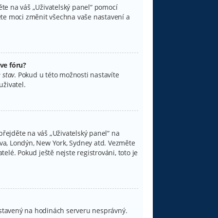
děte na váš „Uživatelský panel“ pomocí
ete moci změnit všechna vaše nastavení a
ve fóru?
 stav
. Pokud u této možnosti nastavíte
živatel.
přejděte na váš „Uživatelský panel“ na
lava, Londýn, New York, Sydney atd. Vezměte
lé. Pokud ještě nejste registrováni, toto je
 nastavený na hodinách serveru nesprávný.