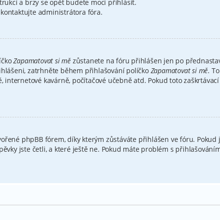
trukcí a brzy se opět budete moci přihlásit.
kontaktujte administrátora fóra.
íčko
Zapamatovat si mě
zůstanete na fóru přihlášen jen po přednastav
ihlášeni, zatrhněte během přihlašování políčko
Zapamatovat si mě
. T
ě, internetové kavárně, počítačové učebně atd. Pokud toto zaškrtávací
ořené phpBB fórem, díky kterým zůstáváte přihlášen ve fóru. Pokud j
spěvky jste četli, a které ještě ne. Pokud máte problém s přihlašová