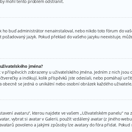
aby mohl tento problém odstranit.
k ho buď administrátor nenainstaloval, nebo nikdo toto fórum do vaše
at požadovaný jazyk. Pokud překlad do vašeho jazyku neexistuje, můžet
 uživatelského jména?
 v příspěvcích zobrazeny u uživatelského jména. Jedním z nich jsou o
tverečky a indikují, kolik příspěvků jste odeslali, nebo pomáhají určit 
r a obecně se jedná o unikátní nebo osobní obrázek každého uživatele
avení avataru“, kterou najdete ve vašem „Uživatelském panelu“ na zá
tar, vybrat si avatar v Galerii, použít vzdálený avatar (z jiného webu
ní avatarů povoleno a jakými způsoby lze avatary do fóra přidat. Poku