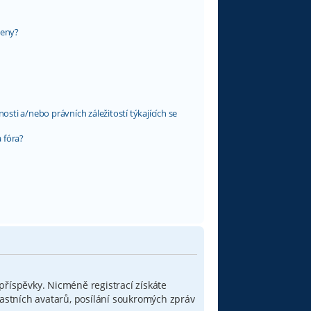
leny?
ti a/nebo právních záležitostí týkajících se
 fóra?
 příspěvky. Nicméně registrací získáte
lastních avatarů, posílání soukromých zpráv