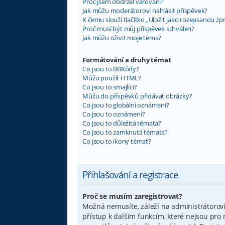
Proč jsem obdržel varování?
Jak můžu moderátorovi nahlásit příspěvek?
K čemu slouží tlačítko „Uložit jako rozepsanou zp
Proč musí být můj příspěvek schválen?
Jak můžu oživit moje téma?
Formátování a druhy témat
Co jsou to BBKódy?
Můžu použít HTML?
Co jsou to smajlíci?
Můžu do příspěvků přidávat obrázky?
Co jsou to globální oznámení?
Co jsou to oznámení?
Co jsou to důležitá témata?
Co jsou to zamknutá témata?
Co jsou to ikony témat?
Přihlašování a registrace
Proč se musím zaregistrovat?
Možná nemusíte, záleží na administrátorovi f
přístup k dalším funkcím, které nejsou pro 