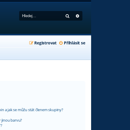
Hledat
Pokročilé hledání
Registrovat
Přihlásit se
in a jak se můžu stát členem skupiny?
y jinou barvu?
“?