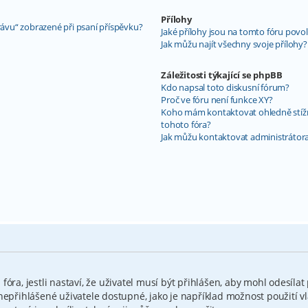
Přílohy
rávu“ zobrazené při psaní příspěvku?
Jaké přílohy jsou na tomto fóru povo
Jak můžu najít všechny svoje přílohy?
Záležitosti týkající se phpBB
Kdo napsal toto diskusní fórum?
Proč ve fóru není funkce XY?
Koho mám kontaktovat ohledně stížnos
tohoto fóra?
Jak můžu kontaktovat administrátora
óra, jestli nastaví, že uživatel musí být přihlášen, aby mohl odesílat
nepřihlášené uživatele dostupné, jako je například možnost použití v