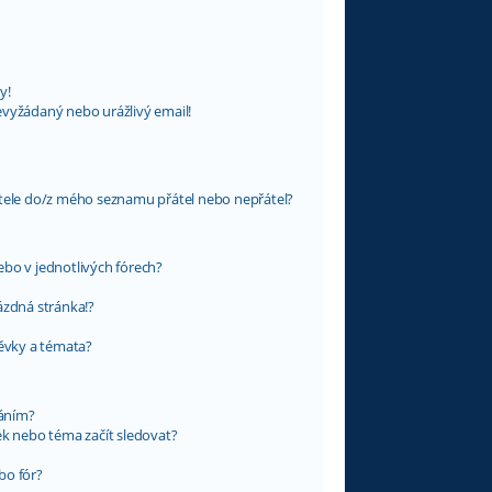
y!
evyžádaný nebo urážlivý email!
atele do/z mého seznamu přátel nebo nepřátel?
bo v jednotlivých fórech?
ázdná stránka!?
pěvky a témata?
váním?
ek nebo téma začít sledovat?
bo fór?