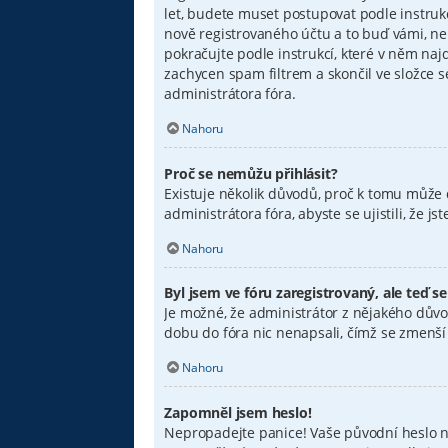
let, budete muset postupovat podle instruk
nově registrovaného účtu a to buď vámi, ne
pokračujte podle instrukcí, které v něm naj
zachycen spam filtrem a skončil ve složce s
administrátora fóra.
Nahoru
Proč se nemůžu přihlásit?
Existuje několik důvodů, proč k tomu může d
administrátora fóra, abyste se ujistili, že 
Nahoru
Byl jsem ve fóru zaregistrovaný, ale teď s
Je možné, že administrátor z nějakého důvo
dobu do fóra nic nenapsali, čímž se zmenší v
Nahoru
Zapomněl jsem heslo!
Nepropadejte panice! Vaše původní heslo nel