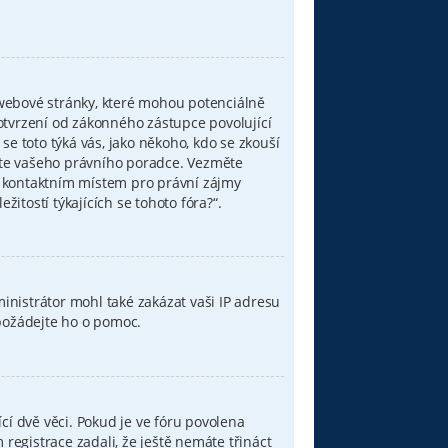
 webové stránky, které mohou potenciálně
otvrzení od zákonného zástupce povolující
 se toto týká vás, jako někoho, kdo se zkouší
ujte vašeho právního poradce. Vezměte
í kontaktním místem pro právní zájmy
tostí týkajících se tohoto fóra?“.
ministrátor mohl také zakázat vaši IP adresu
 požádejte ho o pomoc.
cí dvě věci. Pokud je ve fóru povolena
egistrace zadali, že ještě nemáte třináct