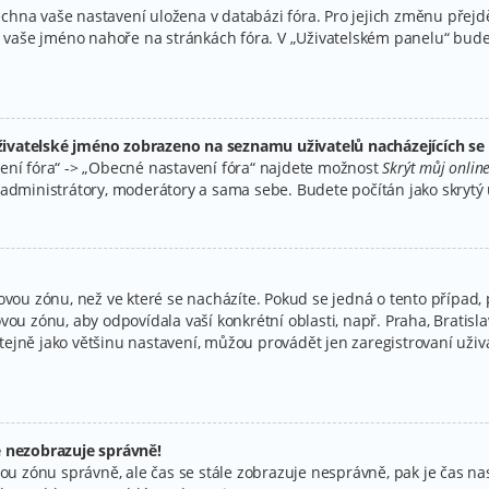
všechna vaše nastavení uložena v databázi fóra. Pro jejich změnu přej
na vaše jméno nahoře na stránkách fóra. V „Uživatelském panelu“ bud
ivatelské jméno zobrazeno na seznamu uživatelů nacházejících se 
ení fóra“ -> „Obecné nastavení fóra“ najdete možnost
Skrýt můj online
administrátory, moderátory a sama sebe. Budete počítán jako skrytý u
ovou zónu, než ve které se nacházíte. Pokud se jedná o tento případ, 
vou zónu, aby odpovídala vaší konkrétní oblasti, např. Praha, Bratis
jně jako většinu nastavení, můžou provádět jen zaregistrovaní uživate
e nezobrazuje správně!
časovou zónu správně, ale čas se stále zobrazuje nesprávně, pak je čas