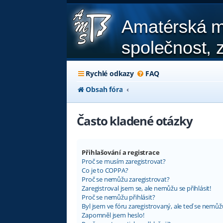
Amatérská m
společnost, z
Rychlé odkazy
FAQ
Obsah fóra
Často kladené otázky
Přihlašování a registrace
Proč se musím zaregistrovat?
Co je to COPPA?
Proč se nemůžu zaregistrovat?
Zaregistroval jsem se, ale nemůžu se přihlásit!
Proč se nemůžu přihlásit?
Byl jsem ve fóru zaregistrovaný, ale teď se nemůžu
Zapomněl jsem heslo!