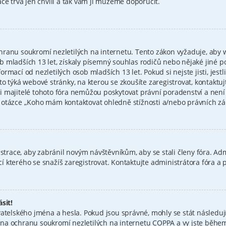
ce trvá jen chvíli a tak vám ji můžeme doporučit.
hranu soukromí nezletilých na internetu. Tento zákon vyžaduje, aby
 mladších 13 let, získaly písemný souhlas rodičů nebo nějaké jiné p
mací od nezletilých osob mladších 13 let. Pokud si nejste jisti, jestli
to týká webové stránky, na kterou se zkoušíte zaregistrovat, kontakt
i majitelé tohoto fóra nemůžou poskytovat právní poradenství a nen
tázce „Koho mám kontaktovat ohledně stížnosti a/nebo právních záleži
istrace, aby zabránil novým návštěvníkům, aby se stali členy fóra. Ad
 kterého se snažíš zaregistrovat. Kontaktujte administrátora fóra a
sit!
atelského jména a hesla. Pokud jsou správné, mohly se stát následují
a ochranu soukromí nezletilých na internetu COPPA a vy jste během r