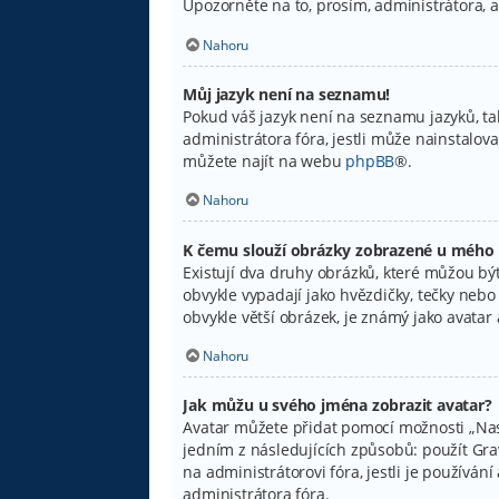
Upozorněte na to, prosím, administrátora, 
Nahoru
Můj jazyk není na seznamu!
Pokud váš jazyk není na seznamu jazyků, ta
administrátora fóra, jestli může nainstalov
můžete najít na webu
phpBB
®.
Nahoru
K čemu slouží obrázky zobrazené u mého
Existují dva druhy obrázků, které můžou být
obvykle vypadají jako hvězdičky, tečky nebo č
obvykle větší obrázek, je známý jako avata
Nahoru
Jak můžu u svého jména zobrazit avatar?
Avatar můžete přidat pomocí možnosti „Nast
jedním z následujících způsobů: použít Grava
na administrátorovi fóra, jestli je používá
administrátora fóra.