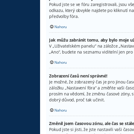
Pokud jste se ve fóru zaregistrovali, jsou 
odkazu, který obvykle najdete po kliknutí 
předvolby fóra.
Nahoru
Jak můžu zabránit tomu, aby bylo moje už
V „Uživatelském panelu“ na záložce „Nastav
„Ano“, budete na seznamu viditelní jen pro 
Nahoru
Zobrazení časů není správné!
Je možné, že zobrazený čas je pro jinou čas
záložku „Nastavení fóra“ a změňte vaši časo
prosím na vědomí, že změnu časové zóny, ste
dobrý důvod, proč tak učinit.
Nahoru
Změnil jsem časovou zónu, ale čas se stál
Pokud jste si jisti, že jste nastavili vaši 