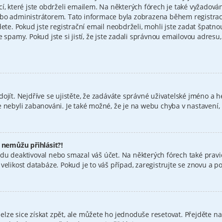
cí, které jste obdrželi emailem. Na některých fórech je také vyžadov
bo administrátorem. Tato informace byla zobrazena během registrace.
dete. Pokud jste registrační email neobdrželi, mohli jste zadat špatn
e spamy. Pokud jste si jistí, že jste zadali správnou emailovou adres
ojít. Nejdříve se ujistěte, že zadáváte správné uživatelské jméno a h
jste nebyli zabanováni. Je také možné, že je na webu chyba v nastavení
e nemůžu přihlásit?!
du deaktivoval nebo smazal váš účet. Na některých fórech také pravid
elikost databáze. Pokud je to váš případ, zaregistrujte se znovu a pok
ze sice získat zpět, ale můžete ho jednoduše resetovat. Přejděte na 