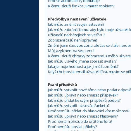
Proč se automaticky odhlašuji?
K čemu slouží funkce „Smazat cookies“?
Předvolby a nastavení uživatele
Jak můžu změnit svoje nastavení?
Jak můžu zabránit tomu, aby bylo moje uživatel
uživatelů nacházejících se ve fóru?
Zobrazení časů není správné!
Změnil jsem časovou zónu, ale čas se stále nezob
Můj jazyk není na seznamu!
K čemu slouží obrázky zobrazené u mého uživat
Jak můžu u svého jména zobrazit avatar?
Jaká je moje hodnost a jak ji můžu změnit?
Když chci poslat email uživateli fóra, musím se při
Psaní příspěvků
Jak můžu vytvořit nové téma nebo poslat odpov
Jak můžu upravit nebo smazat příspěvek?
Jak můžu přidat ke svým příspěvků podpis?
Jak můžu vytvořit hlasování/anketu?
Proč nemůžu přidat do hlasování více možností?
Jak můžu upravit nebo smazat hlasování?
Proč nemám přístup do určitého fóra?
Proč nemůžu posílat přílohy?