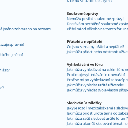
K čemu slouží odkaz „Tým“?
Soukromé zprávy
Nemůžu posílat soukromé zprávy!
Dostávám nechtěné soukromé zpráv
ské jméno zobrazeno na seznamu
Přišel mi od někoho na tomto fóru n
Přátelé a nepřátelé
razuje správně!
Co jsou seznamy přátel a nepřátel?
Jak můžu přidat nebo odstranit uživ
elského jména?
Vyhledávání ve fóru
Jak můžu vyhledávat na celém fóru ne
hlásit?
Proč moje vyhledávání nic nenašlo?
Proč se mi po vyhledávání zobrazí pr
Jak můžu vyhledat určité uživatele?
ěď?
Jak můžu vyhledat svoje vlastní přís
Sledování a záložky
Jaký je rozdíl mezi záložkami a sledo
Jak můžu přidat určité téma do zálož
Jak můžu začít sledovat určité fórum?
Jak můžu ukončit sledování témat ne