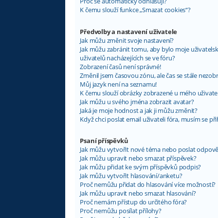
Proč se automaticky odhlašuji?
K čemu slouží funkce „Smazat cookies“?
Předvolby a nastavení uživatele
Jak můžu změnit svoje nastavení?
Jak můžu zabránit tomu, aby bylo moje uživatel
uživatelů nacházejících se ve fóru?
Zobrazení časů není správné!
Změnil jsem časovou zónu, ale čas se stále nezob
Můj jazyk není na seznamu!
K čemu slouží obrázky zobrazené u mého uživat
Jak můžu u svého jména zobrazit avatar?
Jaká je moje hodnost a jak ji můžu změnit?
Když chci poslat email uživateli fóra, musím se při
Psaní příspěvků
Jak můžu vytvořit nové téma nebo poslat odpov
Jak můžu upravit nebo smazat příspěvek?
Jak můžu přidat ke svým příspěvků podpis?
Jak můžu vytvořit hlasování/anketu?
Proč nemůžu přidat do hlasování více možností?
Jak můžu upravit nebo smazat hlasování?
Proč nemám přístup do určitého fóra?
Proč nemůžu posílat přílohy?