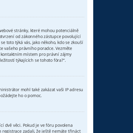
 webové stránky, které mohou potenciálně
otvrzení od zákonného zástupce povolující
 se toto týká vás, jako někoho, kdo se zkouší
ujte vašeho právního poradce. Vezměte
í kontaktním místem pro právní zájmy
tostí týkajících se tohoto fóra?“.
ministrátor mohl také zakázat vaši IP adresu
 požádejte ho o pomoc.
cí dvě věci. Pokud je ve fóru povolena
egistrace zadali, že ještě nemáte třináct