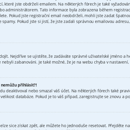
cí, které jste obdrželi emailem. Na některých fórech je také vyžadov
bo administrátorem. Tato informace byla zobrazena během registrace.
dete. Pokud jste registrační email neobdrželi, mohli jste zadat špatn
e spamy. Pokud jste si jistí, že jste zadali správnou emailovou adres
ojít. Nejdříve se ujistěte, že zadáváte správné uživatelské jméno a h
jste nebyli zabanováni. Je také možné, že je na webu chyba v nastavení
e nemůžu přihlásit?!
du deaktivoval nebo smazal váš účet. Na některých fórech také pravid
elikost databáze. Pokud je to váš případ, zaregistrujte se znovu a pok
ze sice získat zpět, ale můžete ho jednoduše resetovat. Přejděte na 