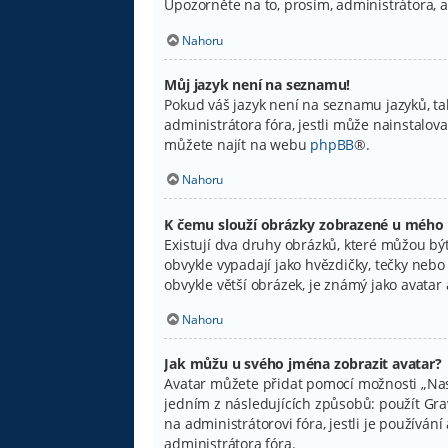
Upozorněte na to, prosím, administrátora, 
Nahoru
Můj jazyk není na seznamu!
Pokud váš jazyk není na seznamu jazyků, ta
administrátora fóra, jestli může nainstalov
můžete najít na webu
phpBB
®.
Nahoru
K čemu slouží obrázky zobrazené u mého
Existují dva druhy obrázků, které můžou být
obvykle vypadají jako hvězdičky, tečky nebo č
obvykle větší obrázek, je známý jako avata
Nahoru
Jak můžu u svého jména zobrazit avatar?
Avatar můžete přidat pomocí možnosti „Nast
jedním z následujících způsobů: použít Grava
na administrátorovi fóra, jestli je používá
administrátora fóra.