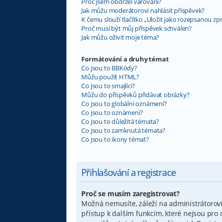
Proč jsem obdržel varování?
Jak můžu moderátorovi nahlásit příspěvek?
K čemu slouží tlačítko „Uložit jako rozepsanou zp
Proč musí být můj příspěvek schválen?
Jak můžu oživit moje téma?
Formátování a druhy témat
Co jsou to BBKódy?
Můžu použít HTML?
Co jsou to smajlíci?
Můžu do příspěvků přidávat obrázky?
Co jsou to globální oznámení?
Co jsou to oznámení?
Co jsou to důležitá témata?
Co jsou to zamknutá témata?
Co jsou to ikony témat?
Přihlašování a registrace
Proč se musím zaregistrovat?
Možná nemusíte, záleží na administrátorovi f
přístup k dalším funkcím, které nejsou pro 