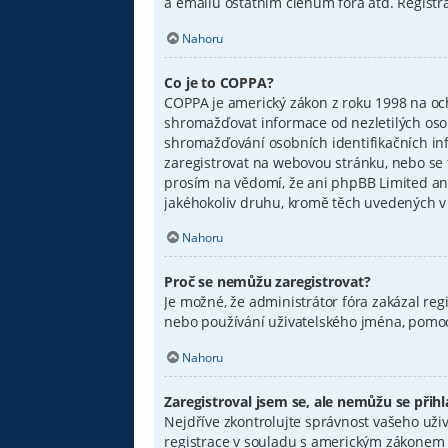
a emailů ostatním členům fóra atd. Registra
Nahoru
Co je to COPPA?
COPPA je americký zákon z roku 1998 na oc
shromažďovat informace od nezletilých osob
shromažďování osobních identifikačních infor
zaregistrovat na webovou stránku, nebo se 
prosím na vědomí, že ani phpBB Limited an
jakéhokoliv druhu, kromě těch uvedených v o
Nahoru
Proč se nemůžu zaregistrovat?
Je možné, že administrátor fóra zakázal reg
nebo používání uživatelského jména, pomocí
Nahoru
Zaregistroval jsem se, ale nemůžu se přihlá
Nejdříve zkontrolujte správnost vašeho uživ
registrace v souladu s americkým zákonem n