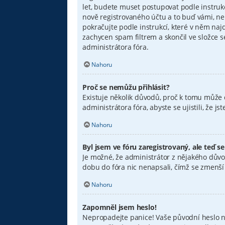
let, budete muset postupovat podle instruk
nově registrovaného účtu a to buď vámi, ne
pokračujte podle instrukcí, které v něm naj
zachycen spam filtrem a skončil ve složce s
administrátora fóra.
Nahoru
Proč se nemůžu přihlásit?
Existuje několik důvodů, proč k tomu může d
administrátora fóra, abyste se ujistili, že 
Nahoru
Byl jsem ve fóru zaregistrovaný, ale teď s
Je možné, že administrátor z nějakého důvo
dobu do fóra nic nenapsali, čímž se zmenší v
Nahoru
Zapomněl jsem heslo!
Nepropadejte panice! Vaše původní heslo nel