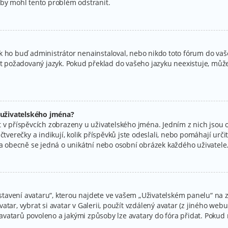
aby mohl tento problém odstranit.
k ho buď administrátor nenainstaloval, nebo nikdo toto fórum do vaše
at požadovaný jazyk. Pokud překlad do vašeho jazyku neexistuje, můžet
 uživatelského jména?
 v příspěvcích zobrazeny u uživatelského jména. Jedním z nich jsou o
tverečky a indikují, kolik příspěvků jste odeslali, nebo pomáhají určit 
r a obecně se jedná o unikátní nebo osobní obrázek každého uživatele
avení avataru“, kterou najdete ve vašem „Uživatelském panelu“ na zá
tar, vybrat si avatar v Galerii, použít vzdálený avatar (z jiného webu
ní avatarů povoleno a jakými způsoby lze avatary do fóra přidat. Poku