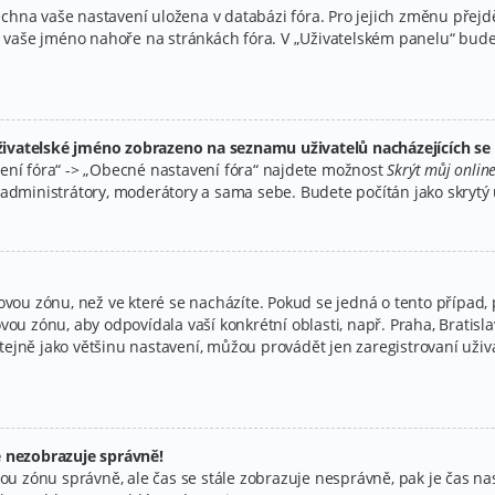
všechna vaše nastavení uložena v databázi fóra. Pro jejich změnu přej
na vaše jméno nahoře na stránkách fóra. V „Uživatelském panelu“ bud
ivatelské jméno zobrazeno na seznamu uživatelů nacházejících se 
ení fóra“ -> „Obecné nastavení fóra“ najdete možnost
Skrýt můj online
administrátory, moderátory a sama sebe. Budete počítán jako skrytý u
ovou zónu, než ve které se nacházíte. Pokud se jedná o tento případ, 
vou zónu, aby odpovídala vaší konkrétní oblasti, např. Praha, Bratis
jně jako většinu nastavení, můžou provádět jen zaregistrovaní uživate
e nezobrazuje správně!
časovou zónu správně, ale čas se stále zobrazuje nesprávně, pak je čas