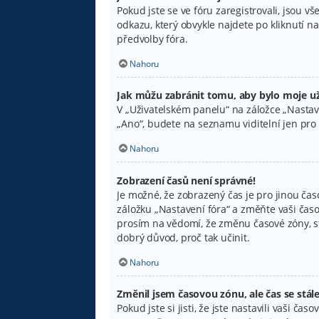
Pokud jste se ve fóru zaregistrovali, jsou 
odkazu, který obvykle najdete po kliknutí 
předvolby fóra.
Nahoru
Jak můžu zabránit tomu, aby bylo moje už
V „Uživatelském panelu“ na záložce „Nastav
„Ano“, budete na seznamu viditelní jen pro 
Nahoru
Zobrazení časů není správné!
Je možné, že zobrazený čas je pro jinou čas
záložku „Nastavení fóra“ a změňte vaši časo
prosím na vědomí, že změnu časové zóny, ste
dobrý důvod, proč tak učinit.
Nahoru
Změnil jsem časovou zónu, ale čas se stál
Pokud jste si jisti, že jste nastavili vaši 