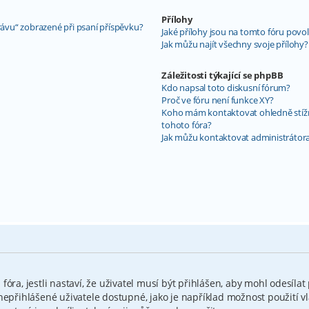
Přílohy
rávu“ zobrazené při psaní příspěvku?
Jaké přílohy jsou na tomto fóru povo
Jak můžu najít všechny svoje přílohy?
Záležitosti týkající se phpBB
Kdo napsal toto diskusní fórum?
Proč ve fóru není funkce XY?
Koho mám kontaktovat ohledně stížnos
tohoto fóra?
Jak můžu kontaktovat administrátora
óra, jestli nastaví, že uživatel musí být přihlášen, aby mohl odesílat
nepřihlášené uživatele dostupné, jako je například možnost použití v