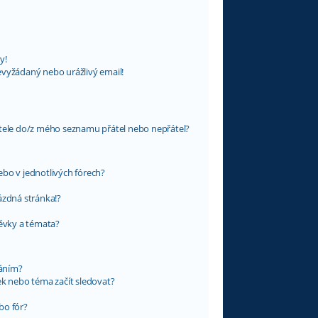
y!
evyžádaný nebo urážlivý email!
atele do/z mého seznamu přátel nebo nepřátel?
bo v jednotlivých fórech?
ázdná stránka!?
pěvky a témata?
váním?
ek nebo téma začít sledovat?
bo fór?