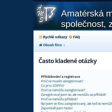
Amatérská m
společnost, z
Rychlé odkazy
FAQ
Obsah fóra
Často kladené otázky
Přihlašování a registrace
Proč se musím zaregistrovat?
Co je to COPPA?
Proč se nemůžu zaregistrovat?
Zaregistroval jsem se, ale nemůžu se přihlásit!
Proč se nemůžu přihlásit?
Byl jsem ve fóru zaregistrovaný, ale teď se nemůžu
Zapomněl jsem heslo!