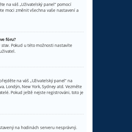
děte na váš „Uživatelský panel“ pomocí
ete moci změnit všechna vaše nastavení a
ve fóru?
 stav
. Pokud u této možnosti nastavíte
živatel.
přejděte na váš „Uživatelský panel“ na
lava, Londýn, New York, Sydney atd. Vezměte
lé. Pokud ještě nejste registrováni, toto je
 nastavený na hodinách serveru nesprávný.