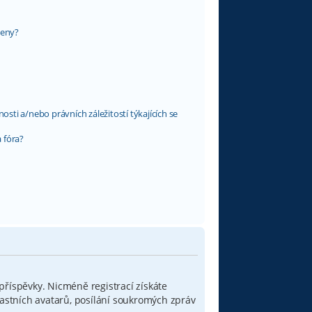
leny?
ti a/nebo právních záležitostí týkajících se
 fóra?
 příspěvky. Nicméně registrací získáte
lastních avatarů, posílání soukromých zpráv