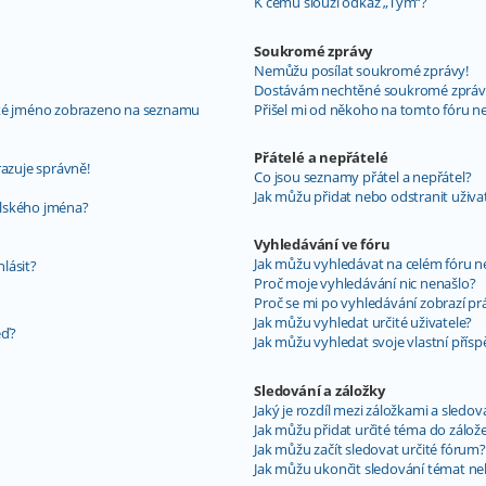
K čemu slouží odkaz „Tým“?
Soukromé zprávy
Nemůžu posílat soukromé zprávy!
Dostávám nechtěné soukromé zpráv
ské jméno zobrazeno na seznamu
Přišel mi od někoho na tomto fóru n
Přátelé a nepřátelé
razuje správně!
Co jsou seznamy přátel a nepřátel?
Jak můžu přidat nebo odstranit uživ
elského jména?
Vyhledávání ve fóru
Jak můžu vyhledávat na celém fóru ne
hlásit?
Proč moje vyhledávání nic nenašlo?
Proč se mi po vyhledávání zobrazí pr
Jak můžu vyhledat určité uživatele?
ěď?
Jak můžu vyhledat svoje vlastní přís
Sledování a záložky
Jaký je rozdíl mezi záložkami a sledo
Jak můžu přidat určité téma do zálož
Jak můžu začít sledovat určité fórum?
Jak můžu ukončit sledování témat ne