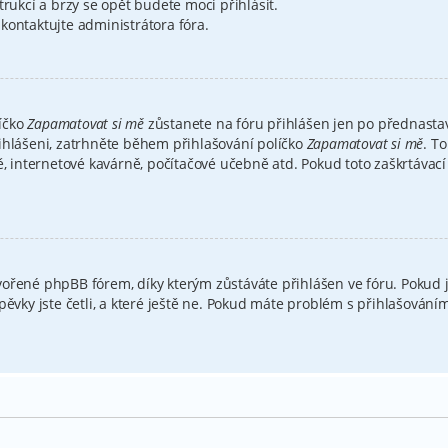
trukcí a brzy se opět budete moci přihlásit.
kontaktujte administrátora fóra.
íčko
Zapamatovat si mě
zůstanete na fóru přihlášen jen po přednastav
ihlášeni, zatrhněte během přihlašování políčko
Zapamatovat si mě
. T
ě, internetové kavárně, počítačové učebně atd. Pokud toto zaškrtávací
ořené phpBB fórem, díky kterým zůstáváte přihlášen ve fóru. Pokud j
spěvky jste četli, a které ještě ne. Pokud máte problém s přihlašová