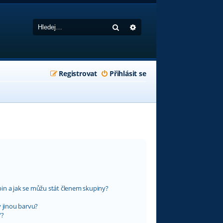
Hledat
Pokročilé hledání
Registrovat
Přihlásit se
in a jak se můžu stát členem skupiny?
y jinou barvu?
“?