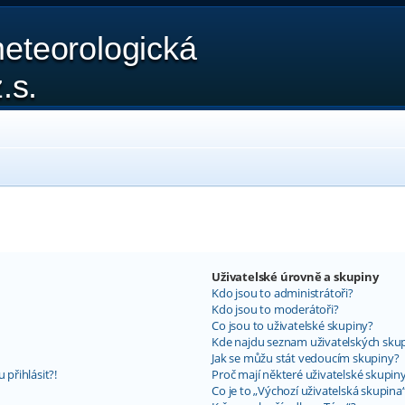
eteorologická
.s.
Uživatelské úrovně a skupiny
Kdo jsou to administrátoři?
Kdo jsou to moderátoři?
Co jsou to uživatelské skupiny?
Kde najdu seznam uživatelských skup
Jak se můžu stát vedoucím skupiny?
 přihlásit?!
Proč mají některé uživatelské skupin
Co je to „Výchozí uživatelská skupina