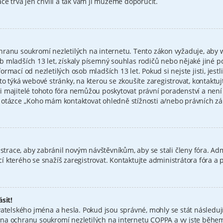
ce trvá jen chvíli a tak vám ji můžeme doporučit.
hranu soukromí nezletilých na internetu. Tento zákon vyžaduje, aby
 mladších 13 let, získaly písemný souhlas rodičů nebo nějaké jiné p
mací od nezletilých osob mladších 13 let. Pokud si nejste jisti, jestli
to týká webové stránky, na kterou se zkoušíte zaregistrovat, kontakt
i majitelé tohoto fóra nemůžou poskytovat právní poradenství a nen
tázce „Koho mám kontaktovat ohledně stížnosti a/nebo právních záleži
istrace, aby zabránil novým návštěvníkům, aby se stali členy fóra. Ad
 kterého se snažíš zaregistrovat. Kontaktujte administrátora fóra a
sit!
atelského jména a hesla. Pokud jsou správné, mohly se stát následují
a ochranu soukromí nezletilých na internetu COPPA a vy jste během r