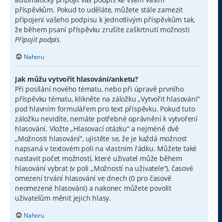
příspěvkům. Pokud to uděláte, můžete stále zamezit
připojení vašeho podpisu k jednotlivým příspěvkům tak,
že během psaní příspěvku zrušíte zaškrtnutí možnosti
Připojit podpis
.
Nahoru
Jak můžu vytvořit hlasování/anketu?
Při posílání nového tématu, nebo při úpravě prvního
příspěvku tématu, klikněte na záložku „Vytvořit hlasování“
pod hlavním formulářem pro text příspěvku. Pokud tuto
záložku nevidíte, nemáte potřebné oprávnění k vytvoření
hlasování. Vložte „Hlasovací otázku“ a nejméně dvě
„Možnosti hlasování“, ujistěte se, že je každá možnost
napsaná v textovém poli na vlastním řádku. Můžete také
nastavit počet možností, které uživatel může během
hlasování vybrat (v poli „Možností na uživatele“), časové
omezení trvání hlasování ve dnech (0 pro časově
neomezené hlasování) a nakonec můžete povolit
uživatelům měnit jejich hlasy.
Nahoru