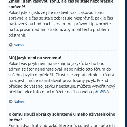
Změnil jsem časovou zónu, ale čas se stále nezobrazuje
správně!
Pokud jste si jisti, že jste nastavili vaši časovou zónu
správně, ale čas se stále zobrazuje nesprávně, pak je čas
nastavený na hodinách serveru nesprávný. Upozorněte
na to, prosím, administrátora, aby mohl tento problém
odstranit.
Nahoru
Můj jazyk není na seznamu!
Pokud váš jazyk není na seznamu jazyků, tak ho buď
administrátor nenainstaloval, nebo nikdo toto fórum do
vašeho jazyka nepřeložil. Zkuste se zeptat administrátora
fóra, jestli může nainstalovat požadovaný jazyk. Pokud
překlad do vašeho jazyku neexistuje, můžete vytvořit nový
překlad. Více informací můžete najít na webu
phpBB
®.
Nahoru
K čemu slouží obrázky zobrazené u mého uživatelského
jména?
Existují dva druhy obrázků, které můžou být v příspěvcích