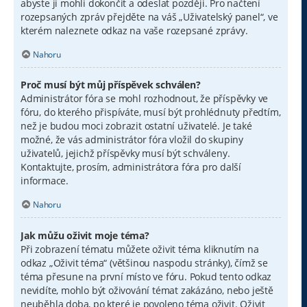
abyste ji mohli dokončit a odeslat později. Pro načtení
rozepsaných zpráv přejděte na váš „Uživatelský panel“, ve
kterém naleznete odkaz na vaše rozepsané zprávy.
Nahoru
Proč musí být můj příspěvek schválen?
Administrátor fóra se mohl rozhodnout, že příspěvky ve
fóru, do kterého přispíváte, musí být prohlédnuty předtím,
než je budou moci zobrazit ostatní uživatelé. Je také
možné, že vás administrátor fóra vložil do skupiny
uživatelů, jejichž příspěvky musí být schváleny.
Kontaktujte, prosím, administrátora fóra pro další
informace.
Nahoru
Jak můžu oživit moje téma?
Při zobrazení tématu můžete oživit téma kliknutím na
odkaz „Oživit téma“ (většinou naspodu stránky), čímž se
téma přesune na první místo ve fóru. Pokud tento odkaz
nevidíte, mohlo být oživování témat zakázáno, nebo ještě
neuběhla doba, po které je povoleno téma oživit. Oživit