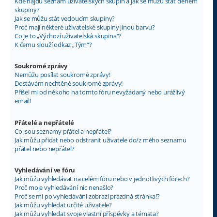
Kde najdu seznam uživatelských skupin a jak se můžu stát členem
skupiny?
Jak se můžu stát vedoucím skupiny?
Proč mají některé uživatelské skupiny jinou barvu?
Co je to „Výchozí uživatelská skupina“?
K čemu slouží odkaz „Tým“?
Soukromé zprávy
Nemůžu posílat soukromé zprávy!
Dostávám nechtěné soukromé zprávy!
Přišel mi od někoho na tomto fóru nevyžádaný nebo urážlivý
email!
Přátelé a nepřátelé
Co jsou seznamy přátel a nepřátel?
Jak můžu přidat nebo odstranit uživatele do/z mého seznamu
přátel nebo nepřátel?
Vyhledávání ve fóru
Jak můžu vyhledávat na celém fóru nebo v jednotlivých fórech?
Proč moje vyhledávání nic nenašlo?
Proč se mi po vyhledávání zobrazí prázdná stránka!?
Jak můžu vyhledat určité uživatele?
Jak můžu vyhledat svoje vlastní příspěvky a témata?