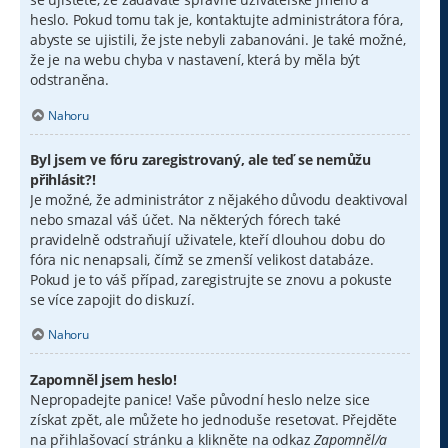
heslo. Pokud tomu tak je, kontaktujte administrátora fóra,
abyste se ujistili, že jste nebyli zabanováni. Je také možné,
že je na webu chyba v nastavení, která by měla být
odstraněna.
Nahoru
Byl jsem ve fóru zaregistrovaný, ale teď se nemůžu
přihlásit?!
Je možné, že administrátor z nějakého důvodu deaktivoval
nebo smazal váš účet. Na některých fórech také
pravidelně odstraňují uživatele, kteří dlouhou dobu do
fóra nic nenapsali, čímž se zmenší velikost databáze.
Pokud je to váš případ, zaregistrujte se znovu a pokuste
se více zapojit do diskuzí.
Nahoru
Zapomněl jsem heslo!
Nepropadejte panice! Vaše původní heslo nelze sice
získat zpět, ale můžete ho jednoduše resetovat. Přejděte
na přihlašovací stránku a klikněte na odkaz
Zapomněl/a