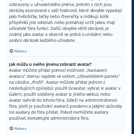
zobrazeny u uživatelského jména. Jedním z nich jsou
obrázky asociované s vaší hodností, které obvykle vypadají
jako hvězdičky, tečky nebo čtverečky a indikují, kolik
příspěvků jste odeslali, nebo pomáhají určit jakou mají
uživatelé fóra funkci. Další, obvykle větší obrázek, je
známý jako avatar a obecně se jedná o unikátní nebo
osobní obrázek každého uživatele.
Nahoru
Jak můžu u svého jména zobrazit avatar?
Avatar můžete přidat pomocí možnosti „Nastavení
avataru“, kterou najdete ve vašem „Uživatelském panelu“
na záložce „Profil“. Avatar můžete přidat jedním z
následujících způsobů: použít Gravatar, vybrat si avatar v
Galerii, použít vzdálený avatar (z jiného webu), nebo
avatar nahrát do tohoto fóra. Záleží na administrátorovi
fóra, jestli je používání avatarů povoleno a jakými způsoby
lze avatary do fóra přidat. Pokud nemůžete avatary
používat, kontaktujte administrátora fóra.
Nahoru