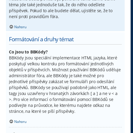
téma jde také jednoduše tak, že do něho odešlete
příspěvek. Pokud to ale budete dělat, ujistěte se, že to
není proti pravidlům fóra.
Nahoru
Formátování a druhy témat
Co jsou to BBKódy?
BBKódy jsou speciální implementace HTML jazyka, které
poskytují velkou kontrolu pro formátování jednotlivých
objektů v příspěvcích. Možnost používání BBKódů uděluje
administrátor fóra, ale BBKódy je také možné pro
jednotlivé příspěvky zakázat ve formuláři pro odesílání
příspěvků. BBKódy se používají podobně jako HTML, ale
tagy jsou uzavřeny v hranatých závorkách [ a ] a ne v < a
>. Pro více informací o formátování pomocí BBKódů se
podívejte na průvodce, ke kterému najdete odkaz na
stránce, na které se píší příspěvky.
Nahoru