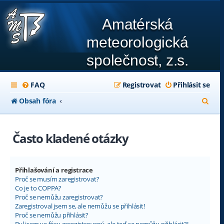
Amatérská
meteorologická
společnost, z.s.
FAQ
Registrovat
Přihlásit se
H
Obsah fóra
l
e
Často kladené otázky
d
a
Přihlašování a registrace
t
Proč se musím zaregistrovat?
Co je to COPPA?
Proč se nemůžu zaregistrovat?
Zaregistroval jsem se, ale nemůžu se přihlásit!
Proč se nemůžu přihlásit?