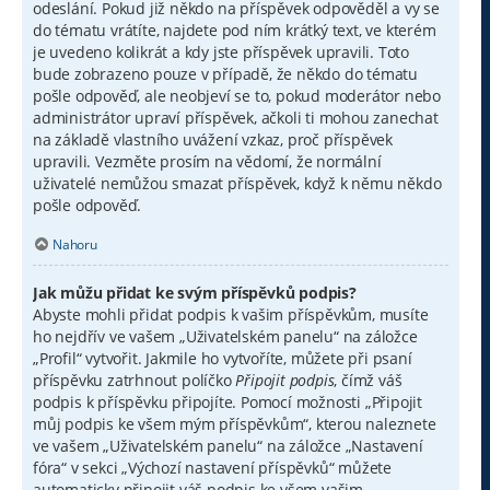
odeslání. Pokud již někdo na příspěvek odpověděl a vy se
do tématu vrátíte, najdete pod ním krátký text, ve kterém
je uvedeno kolikrát a kdy jste příspěvek upravili. Toto
bude zobrazeno pouze v případě, že někdo do tématu
pošle odpověď, ale neobjeví se to, pokud moderátor nebo
administrátor upraví příspěvek, ačkoli ti mohou zanechat
na základě vlastního uvážení vzkaz, proč příspěvek
upravili. Vezměte prosím na vědomí, že normální
uživatelé nemůžou smazat příspěvek, když k němu někdo
pošle odpověď.
Nahoru
Jak můžu přidat ke svým příspěvků podpis?
Abyste mohli přidat podpis k vašim příspěvkům, musíte
ho nejdřív ve vašem „Uživatelském panelu“ na záložce
„Profil“ vytvořit. Jakmile ho vytvoříte, můžete při psaní
příspěvku zatrhnout políčko
Připojit podpis
, čímž váš
podpis k příspěvku připojíte. Pomocí možnosti „Připojit
můj podpis ke všem mým příspěvkům“, kterou naleznete
ve vašem „Uživatelském panelu“ na záložce „Nastavení
fóra“ v sekci „Výchozí nastavení příspěvků“ můžete
automaticky připojit váš podpis ke všem vašim