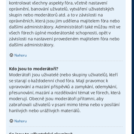
kontrolovat všechny aspekty fóra, včetně nastavení
oprávnění, banování uživatelů, vytváření uživatelských
skupin nebo moderátorů atd. a to v závislosti na
oprávněních, která jsou jim udělena majitelem fóra nebo
dalšími administrátory. Administrátoři také můžou mít ve
všech fórech úplné moderátorské schopnosti, opět v
závislosti na nastavení provedeném majitelem fóra nebo
dalšími administrátory.
Nahoru
Kdo jsou to moderátoři?
Moderátoři jsou uživatelé (nebo skupiny uživatelů), kteří
se starají o každodenní chod fóra. Mají pravomoc k
upravování a mazání příspěvků a zamykání, odemykání,
přesunování, mazání a rozdělování témat ve fórech, která
moderují. Obecně jsou moderátoři přítomni, aby
zabraňovali uživatelů v psaní mimo téma nebo v posílání
hanlivých nebo urážlivých materiálů.
Nahoru