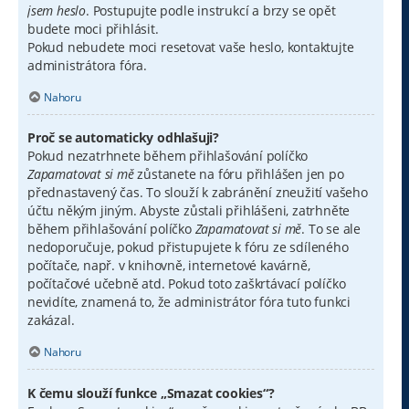
jsem heslo
. Postupujte podle instrukcí a brzy se opět
budete moci přihlásit.
Pokud nebudete moci resetovat vaše heslo, kontaktujte
administrátora fóra.
Nahoru
Proč se automaticky odhlašuji?
Pokud nezatrhnete během přihlašování políčko
Zapamatovat si mě
zůstanete na fóru přihlášen jen po
přednastavený čas. To slouží k zabránění zneužití vašeho
účtu někým jiným. Abyste zůstali přihlášeni, zatrhněte
během přihlašování políčko
Zapamatovat si mě
. To se ale
nedoporučuje, pokud přistupujete k fóru ze sdíleného
počítače, např. v knihovně, internetové kavárně,
počítačové učebně atd. Pokud toto zaškrtávací políčko
nevidíte, znamená to, že administrátor fóra tuto funkci
zakázal.
Nahoru
K čemu slouží funkce „Smazat cookies“?