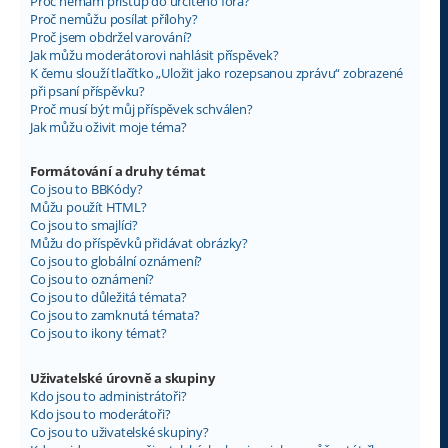
Proč nemám přístup do určitého fóra?
Proč nemůžu posílat přílohy?
Proč jsem obdržel varování?
Jak můžu moderátorovi nahlásit příspěvek?
K čemu slouží tlačítko „Uložit jako rozepsanou zprávu“ zobrazené
při psaní příspěvku?
Proč musí být můj příspěvek schválen?
Jak můžu oživit moje téma?
Formátování a druhy témat
Co jsou to BBKódy?
Můžu použít HTML?
Co jsou to smajlíci?
Můžu do příspěvků přidávat obrázky?
Co jsou to globální oznámení?
Co jsou to oznámení?
Co jsou to důležitá témata?
Co jsou to zamknutá témata?
Co jsou to ikony témat?
Uživatelské úrovně a skupiny
Kdo jsou to administrátoři?
Kdo jsou to moderátoři?
Co jsou to uživatelské skupiny?