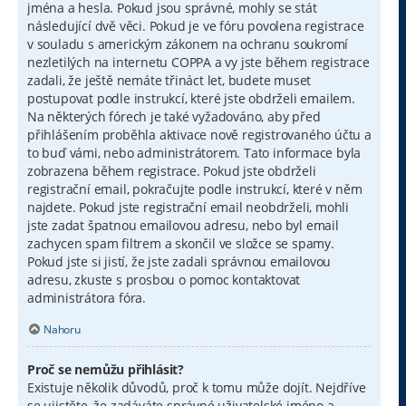
jména a hesla. Pokud jsou správné, mohly se stát
následující dvě věci. Pokud je ve fóru povolena registrace
v souladu s americkým zákonem na ochranu soukromí
nezletilých na internetu COPPA a vy jste během registrace
zadali, že ještě nemáte třináct let, budete muset
postupovat podle instrukcí, které jste obdrželi emailem.
Na některých fórech je také vyžadováno, aby před
přihlášením proběhla aktivace nově registrovaného účtu a
to buď vámi, nebo administrátorem. Tato informace byla
zobrazena během registrace. Pokud jste obdrželi
registrační email, pokračujte podle instrukcí, které v něm
najdete. Pokud jste registrační email neobdrželi, mohli
jste zadat špatnou emailovou adresu, nebo byl email
zachycen spam filtrem a skončil ve složce se spamy.
Pokud jste si jistí, že jste zadali správnou emailovou
adresu, zkuste s prosbou o pomoc kontaktovat
administrátora fóra.
Nahoru
Proč se nemůžu přihlásit?
Existuje několik důvodů, proč k tomu může dojít. Nejdříve
se ujistěte, že zadáváte správné uživatelské jméno a