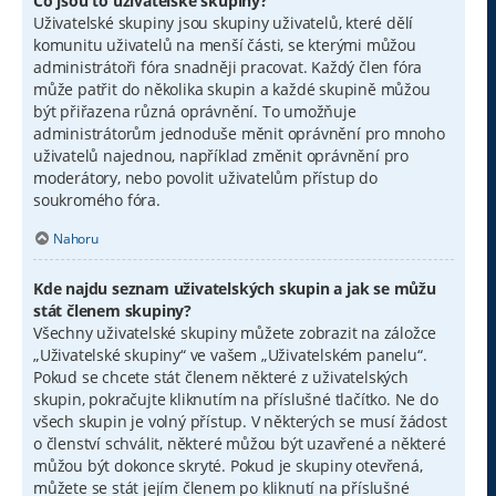
Co jsou to uživatelské skupiny?
Uživatelské skupiny jsou skupiny uživatelů, které dělí
komunitu uživatelů na menší části, se kterými můžou
administrátoři fóra snadněji pracovat. Každý člen fóra
může patřit do několika skupin a každé skupině můžou
být přiřazena různá oprávnění. To umožňuje
administrátorům jednoduše měnit oprávnění pro mnoho
uživatelů najednou, například změnit oprávnění pro
moderátory, nebo povolit uživatelům přístup do
soukromého fóra.
Nahoru
Kde najdu seznam uživatelských skupin a jak se můžu
stát členem skupiny?
Všechny uživatelské skupiny můžete zobrazit na záložce
„Uživatelské skupiny“ ve vašem „Uživatelském panelu“.
Pokud se chcete stát členem některé z uživatelských
skupin, pokračujte kliknutím na příslušné tlačítko. Ne do
všech skupin je volný přístup. V některých se musí žádost
o členství schválit, některé můžou být uzavřené a některé
můžou být dokonce skryté. Pokud je skupiny otevřená,
můžete se stát jejím členem po kliknutí na příslušné