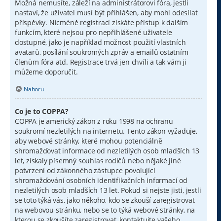
Možná nemusíte, záleží na administrátorovi fóra, jestli
nastaví, že uživatel musí být přihlášen, aby mohl odesílat
příspěvky. Nicméně registrací získáte přístup k dalším
funkcím, které nejsou pro nepřihlášené uživatele
dostupné, jako je například možnost použití vlastních
avatarů, posílání soukromých zpráv a emailů ostatním
členům fóra atd. Registrace trvá jen chvíli a tak vám ji
můžeme doporučit.
Nahoru
Co je to COPPA?
COPPA je americký zákon z roku 1998 na ochranu
soukromí nezletilých na internetu. Tento zákon vyžaduje,
aby webové stránky, které mohou potenciálně
shromažďovat informace od nezletilých osob mladších 13
let, získaly písemný souhlas rodičů nebo nějaké jiné
potvrzení od zákonného zástupce povolující
shromažďování osobních identifikačních informací od
nezletilých osob mladších 13 let. Pokud si nejste jisti, jestli
se toto týká vás, jako někoho, kdo se zkouší zaregistrovat
na webovou stránku, nebo se to týká webové stránky, na
kterou se zkoušíte zaregistrovat, kontaktujte vašeho