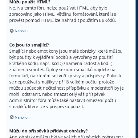
Můžu použít HTML?
Ne. Na tomto fóru nelze používat HTML, aby bylo
zpracováno jako HTML. Většinu formátování, které lze
provést pomocí HTML, lze nahradit použitím BBKódů.
Nahoru
Co jsou to smajlíci?
Smajlíci nebo emotikony jsou malé obrázky, které můžou
být použity k vyjádření pocitů a vytvořeny za použití
krátkého kódu, např. kód :) znamená radost a kód :(
znamená smutek. Úplný seznam smajlíků najdete na
formuláři, na kterém se tvoří zprávy a příspěvky. Pokuste
se nepoužívat smajlíky v příliš velkém počtu, protože
můžou způsobit nečitelnost příspěvku a moderátoři by je
mohli odstranit, nebo smazat celý váš příspěvek.
Administrátor fóra může také nastavit omezení počtu
smajlíků, které lze v příspěvku použít.
Nahoru
Můžu do příspěvků přidávat obrázky?
Ano, obrázky můžou být ve vašich příspěvcích zobrazeny.