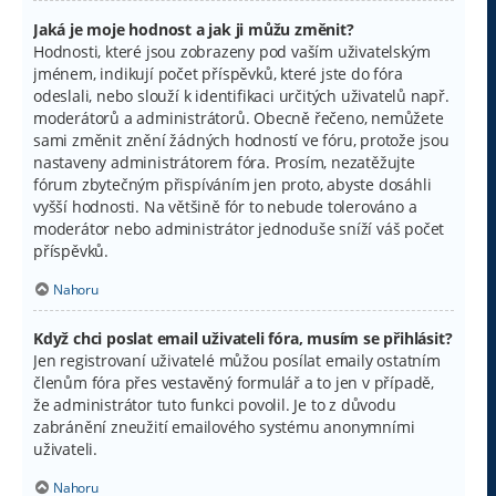
Jaká je moje hodnost a jak ji můžu změnit?
Hodnosti, které jsou zobrazeny pod vaším uživatelským
jménem, indikují počet příspěvků, které jste do fóra
odeslali, nebo slouží k identifikaci určitých uživatelů např.
moderátorů a administrátorů. Obecně řečeno, nemůžete
sami změnit znění žádných hodností ve fóru, protože jsou
nastaveny administrátorem fóra. Prosím, nezatěžujte
fórum zbytečným přispíváním jen proto, abyste dosáhli
vyšší hodnosti. Na většině fór to nebude tolerováno a
moderátor nebo administrátor jednoduše sníží váš počet
příspěvků.
Nahoru
Když chci poslat email uživateli fóra, musím se přihlásit?
Jen registrovaní uživatelé můžou posílat emaily ostatním
členům fóra přes vestavěný formulář a to jen v případě,
že administrátor tuto funkci povolil. Je to z důvodu
zabránění zneužití emailového systému anonymními
uživateli.
Nahoru