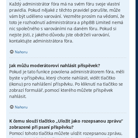
Každý administrátor fóra má na svém fóru svoje vlastní
pravidla. Pokud nějaké z těchto pravidel porušíte, může
vám být uděleno varování. Vezměte prosím na vědomí, že
toto je rozhodnutí administrátora a phpBB Limited nemá
nic společného s varováními na daném fóru. Pokud si
nejste jisti, z jakého důvodu jste obdrželi varování,
kontaktujte administrátora fóra.
Nahoru
Jak můžu moderátorovi nahlásit příspěvek?
Pokud je tato funkce povolena administrátorem fóra, měli
byste v příspěvku, který chcete nahlásit, vidět tlačítko
(ikonu) pro nahlášení příspěvku. Po kliknutí na tlačítko se
zobrazí formulář, pomocí kterého můžete příspěvek
nahlásit.
Nahoru
K čemu slouží tlačítko „Uložit jako rozepsanou zprávu“
zobrazené při psaní příspěvku?
Pomocí tohoto tlačítka můžete uložit rozepsanou zprávu,