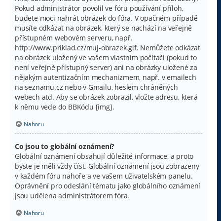
Pokud administrátor povolil ve fóru používání příloh,
budete moci nahrát obrázek do fóra. V opačném případě
musíte odkázat na obrázek, který se nachází na veřejně
přístupném webovém serveru, např.
http://www.priklad.cz/muj-obrazek.gif. Nemůžete odkázat
na obrázek uložený ve vašem vlastním počítači (pokud to
není veřejně přístupný server) ani na obrázky uložené za
nějakým autentizačním mechanizmem, např. v emailech
na seznamu.cz nebo v Gmailu, heslem chráněných
webech atd. Aby se obrázek zobrazil, vložte adresu, která
k němu vede do BBKódu [img].
Nahoru
Co jsou to globální oznámení?
Globální oznámení obsahují důležité informace, a proto
byste je měli vždy číst. Globální oznámení jsou zobrazeny
v každém fóru nahoře a ve vašem uživatelském panelu.
Oprávnění pro odeslání tématu jako globálního oznámení
jsou udělena administrátorem fóra.
Nahoru