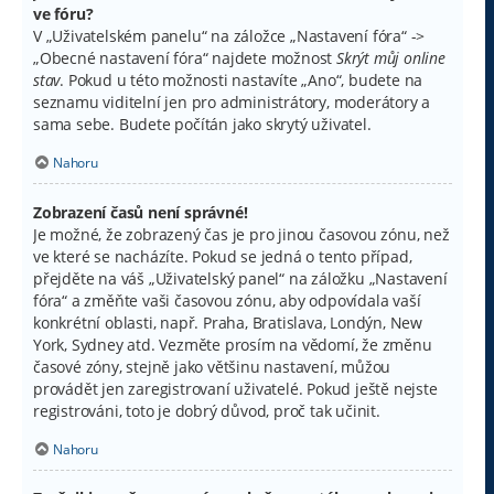
ve fóru?
V „Uživatelském panelu“ na záložce „Nastavení fóra“ ->
„Obecné nastavení fóra“ najdete možnost
Skrýt můj online
stav
. Pokud u této možnosti nastavíte „Ano“, budete na
seznamu viditelní jen pro administrátory, moderátory a
sama sebe. Budete počítán jako skrytý uživatel.
Nahoru
Zobrazení časů není správné!
Je možné, že zobrazený čas je pro jinou časovou zónu, než
ve které se nacházíte. Pokud se jedná o tento případ,
přejděte na váš „Uživatelský panel“ na záložku „Nastavení
fóra“ a změňte vaši časovou zónu, aby odpovídala vaší
konkrétní oblasti, např. Praha, Bratislava, Londýn, New
York, Sydney atd. Vezměte prosím na vědomí, že změnu
časové zóny, stejně jako většinu nastavení, můžou
provádět jen zaregistrovaní uživatelé. Pokud ještě nejste
registrováni, toto je dobrý důvod, proč tak učinit.
Nahoru