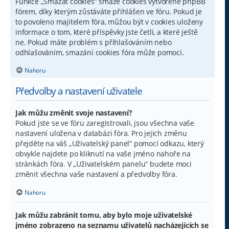
Funkce „Smazat cookies“ smaže cookies vytvořené phpBB
fórem, díky kterým zůstáváte přihlášen ve fóru. Pokud je
to povoleno majitelem fóra, můžou být v cookies uloženy
informace o tom, které příspěvky jste četli, a které ještě
ne. Pokud máte problém s přihlašováním nebo
odhlašováním, smazání cookies fóra může pomoci.
Nahoru
Předvolby a nastavení uživatele
Jak můžu změnit svoje nastavení?
Pokud jste se ve fóru zaregistrovali, jsou všechna vaše
nastavení uložena v databázi fóra. Pro jejich změnu
přejděte na váš „Uživatelský panel“ pomocí odkazu, který
obvykle najdete po kliknutí na vaše jméno nahoře na
stránkách fóra. V „Uživatelském panelu“ budete moci
změnit všechna vaše nastavení a předvolby fóra.
Nahoru
Jak můžu zabránit tomu, aby bylo moje uživatelské
jméno zobrazeno na seznamu uživatelů nacházejících se