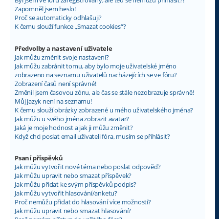
Byl jsem ve fóru zaregistrovaný, ale teď se nemůžu přihlásit?!
Zapomněl jsem heslo!
Proč se automaticky odhlašuji?
K čemu slouží funkce „Smazat cookies“?
Předvolby a nastavení uživatele
Jak můžu změnit svoje nastavení?
Jak můžu zabránit tomu, aby bylo moje uživatelské jméno
zobrazeno na seznamu uživatelů nacházejících se ve fóru?
Zobrazení časů není správné!
Změnil jsem časovou zónu, ale čas se stále nezobrazuje správně!
Můj jazyk není na seznamu!
K čemu slouží obrázky zobrazené u mého uživatelského jména?
Jak můžu u svého jména zobrazit avatar?
Jaká je moje hodnost a jak ji můžu změnit?
Když chci poslat email uživateli fóra, musím se přihlásit?
Psaní příspěvků
Jak můžu vytvořit nové téma nebo poslat odpověď?
Jak můžu upravit nebo smazat příspěvek?
Jak můžu přidat ke svým příspěvků podpis?
Jak můžu vytvořit hlasování/anketu?
Proč nemůžu přidat do hlasování více možností?
Jak můžu upravit nebo smazat hlasování?