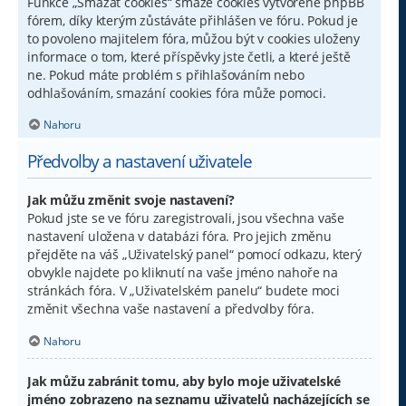
Funkce „Smazat cookies“ smaže cookies vytvořené phpBB
fórem, díky kterým zůstáváte přihlášen ve fóru. Pokud je
to povoleno majitelem fóra, můžou být v cookies uloženy
informace o tom, které příspěvky jste četli, a které ještě
ne. Pokud máte problém s přihlašováním nebo
odhlašováním, smazání cookies fóra může pomoci.
Nahoru
Předvolby a nastavení uživatele
Jak můžu změnit svoje nastavení?
Pokud jste se ve fóru zaregistrovali, jsou všechna vaše
nastavení uložena v databázi fóra. Pro jejich změnu
přejděte na váš „Uživatelský panel“ pomocí odkazu, který
obvykle najdete po kliknutí na vaše jméno nahoře na
stránkách fóra. V „Uživatelském panelu“ budete moci
změnit všechna vaše nastavení a předvolby fóra.
Nahoru
Jak můžu zabránit tomu, aby bylo moje uživatelské
jméno zobrazeno na seznamu uživatelů nacházejících se