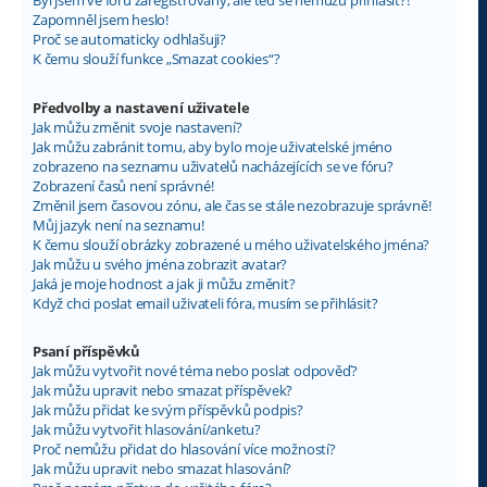
Byl jsem ve fóru zaregistrovaný, ale teď se nemůžu přihlásit?!
Zapomněl jsem heslo!
Proč se automaticky odhlašuji?
K čemu slouží funkce „Smazat cookies“?
Předvolby a nastavení uživatele
Jak můžu změnit svoje nastavení?
Jak můžu zabránit tomu, aby bylo moje uživatelské jméno
zobrazeno na seznamu uživatelů nacházejících se ve fóru?
Zobrazení časů není správné!
Změnil jsem časovou zónu, ale čas se stále nezobrazuje správně!
Můj jazyk není na seznamu!
K čemu slouží obrázky zobrazené u mého uživatelského jména?
Jak můžu u svého jména zobrazit avatar?
Jaká je moje hodnost a jak ji můžu změnit?
Když chci poslat email uživateli fóra, musím se přihlásit?
Psaní příspěvků
Jak můžu vytvořit nové téma nebo poslat odpověď?
Jak můžu upravit nebo smazat příspěvek?
Jak můžu přidat ke svým příspěvků podpis?
Jak můžu vytvořit hlasování/anketu?
Proč nemůžu přidat do hlasování více možností?
Jak můžu upravit nebo smazat hlasování?