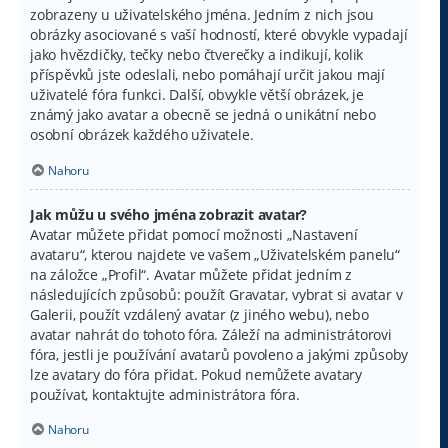
zobrazeny u uživatelského jména. Jedním z nich jsou
obrázky asociované s vaší hodností, které obvykle vypadají
jako hvězdičky, tečky nebo čtverečky a indikují, kolik
příspěvků jste odeslali, nebo pomáhají určit jakou mají
uživatelé fóra funkci. Další, obvykle větší obrázek, je
známý jako avatar a obecně se jedná o unikátní nebo
osobní obrázek každého uživatele.
Nahoru
Jak můžu u svého jména zobrazit avatar?
Avatar můžete přidat pomocí možnosti „Nastavení
avataru“, kterou najdete ve vašem „Uživatelském panelu“
na záložce „Profil“. Avatar můžete přidat jedním z
následujících způsobů: použít Gravatar, vybrat si avatar v
Galerii, použít vzdálený avatar (z jiného webu), nebo
avatar nahrát do tohoto fóra. Záleží na administrátorovi
fóra, jestli je používání avatarů povoleno a jakými způsoby
lze avatary do fóra přidat. Pokud nemůžete avatary
používat, kontaktujte administrátora fóra.
Nahoru