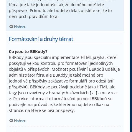
téma jde také jednoduše tak, že do něho odešlete
příspěvek. Pokud to ale budete dělat, ujistěte se, že to
není proti pravidlům fóra.
Nahoru
Formátování a druhy témat
Co jsou to BBKódy?
BBKódy jsou speciální implementace HTML jazyka, které
poskytují velkou kontrolu pro formátování jednotlivých
objektů v příspěvcích. Možnost používání BBKódů uděluje
administrátor fóra, ale BBKódy je také možné pro
jednotlivé příspěvky zakázat ve formuláři pro odesílání
příspěvků. BBKódy se používají podobně jako HTML, ale
tagy jsou uzavřeny v hranatých závorkách [ a ] a ne v < a
>. Pro více informací o formátování pomocí BBKódů se
podívejte na průvodce, ke kterému najdete odkaz na
stránce, na které se píší příspěvky.
Nahoru