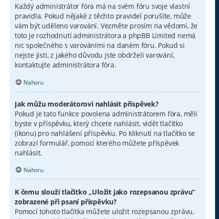
Každý administrátor fóra má na svém fóru svoje vlastní
pravidla. Pokud nějaké z těchto pravidel porušíte, může
vám být uděleno varování. Vezměte prosím na vědomí, že
toto je rozhodnutí administrátora a phpBB Limited nemá
nic společného s varováními na daném fóru. Pokud si
nejste jisti, z jakého důvodu jste obdrželi varování,
kontaktujte administrátora fóra.
Nahoru
Jak můžu moderátorovi nahlásit příspěvek?
Pokud je tato funkce povolena administrátorem fóra, měli
byste v příspěvku, který chcete nahlásit, vidět tlačítko
(ikonu) pro nahlášení příspěvku. Po kliknutí na tlačítko se
zobrazí formulář, pomocí kterého můžete příspěvek
nahlásit.
Nahoru
K čemu slouží tlačítko „Uložit jako rozepsanou zprávu“
zobrazené při psaní příspěvku?
Pomocí tohoto tlačítka můžete uložit rozepsanou zprávu,