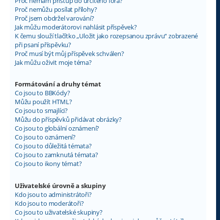
Proč nemám přístup do určitého fóra?
Proč nemůžu posílat přílohy?
Proč jsem obdržel varování?
Jak můžu moderátorovi nahlásit příspěvek?
K čemu slouží tlačítko „Uložit jako rozepsanou zprávu“ zobrazené
při psaní příspěvku?
Proč musí být můj příspěvek schválen?
Jak můžu oživit moje téma?
Formátování a druhy témat
Co jsou to BBKódy?
Můžu použít HTML?
Co jsou to smajlíci?
Můžu do příspěvků přidávat obrázky?
Co jsou to globální oznámení?
Co jsou to oznámení?
Co jsou to důležitá témata?
Co jsou to zamknutá témata?
Co jsou to ikony témat?
Uživatelské úrovně a skupiny
Kdo jsou to administrátoři?
Kdo jsou to moderátoři?
Co jsou to uživatelské skupiny?