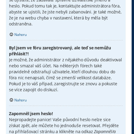
heslo. Pokud tomu tak je, kontaktujte administrátora fóra,
abyste se ujistili, že jste nebyli zabanováni. Je také možné,
že je na webu chyba v nastavení, která by měla být
odstraněna.
Nahoru
Byl jsem ve fóru zaregistrovaný, ale teď se nemůžu
přihlásit?!
Je možné, že administrátor z nějakého důvodu deaktivoval
nebo smazal váš účet. Na některých fórech také
pravidelně odstraňují uživatele, kteří dlouhou dobu do
fóra nic nenapsali, čímž se zmenší velikost databáze.
Pokud je to váš případ, zaregistrujte se znovu a pokuste
se více zapojit do diskuzí.
Nahoru
Zapomněl jsem heslo!
Nepropadejte panice! Vaše původní heslo nelze sice
získat zpět, ale můžete ho jednoduše resetovat. Přejděte
na přihlašovací stránku a klikněte na odkaz
Zapomněl/a