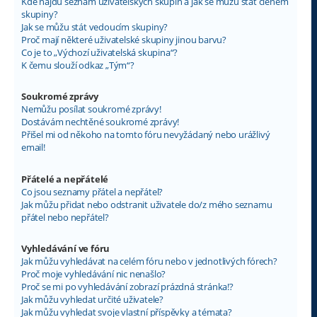
Kde najdu seznam uživatelských skupin a jak se můžu stát členem
skupiny?
Jak se můžu stát vedoucím skupiny?
Proč mají některé uživatelské skupiny jinou barvu?
Co je to „Výchozí uživatelská skupina“?
K čemu slouží odkaz „Tým“?
Soukromé zprávy
Nemůžu posílat soukromé zprávy!
Dostávám nechtěné soukromé zprávy!
Přišel mi od někoho na tomto fóru nevyžádaný nebo urážlivý
email!
Přátelé a nepřátelé
Co jsou seznamy přátel a nepřátel?
Jak můžu přidat nebo odstranit uživatele do/z mého seznamu
přátel nebo nepřátel?
Vyhledávání ve fóru
Jak můžu vyhledávat na celém fóru nebo v jednotlivých fórech?
Proč moje vyhledávání nic nenašlo?
Proč se mi po vyhledávání zobrazí prázdná stránka!?
Jak můžu vyhledat určité uživatele?
Jak můžu vyhledat svoje vlastní příspěvky a témata?