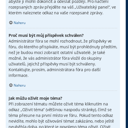
abyste ji mohli dokončit a odeslat později. Pro načtení
rozepsaných zpráv přejděte na váš „Uživatelský panel“, ve
kterém naleznete odkaz na vaše rozepsané zprávy.
Nahoru
Proč musí být můj příspěvek schválen?
Administrátor fóra se mohl rozhodnout, že příspěvky ve
fóru, do kterého přispíváte, musí být prohlédnuty předtím,
než je budou moci zobrazit ostatní uživatelé. Je také
možné, že vás administrátor fóra vložil do skupiny
uživatelů, jejichž příspěvky musí být schváleny.
Kontaktujte, prosím, administrátora fóra pro další
informace.
Nahoru
Jak můžu oživit moje téma?
Při zobrazení tématu můžete oživit téma kliknutím na
odkaz „Oživit téma“ (většinou naspodu stránky), čímž se
téma přesune na první místo ve fóru. Pokud tento odkaz
nevidíte, mohlo být oživování témat zakázáno, nebo ještě
neuběhla doba, po které je povoleno téma oživit. Oživit