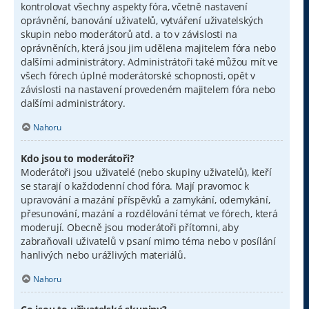
kontrolovat všechny aspekty fóra, včetně nastavení
oprávnění, banování uživatelů, vytváření uživatelských
skupin nebo moderátorů atd. a to v závislosti na
oprávněních, která jsou jim udělena majitelem fóra nebo
dalšími administrátory. Administrátoři také můžou mít ve
všech fórech úplné moderátorské schopnosti, opět v
závislosti na nastavení provedeném majitelem fóra nebo
dalšími administrátory.
Nahoru
Kdo jsou to moderátoři?
Moderátoři jsou uživatelé (nebo skupiny uživatelů), kteří
se starají o každodenní chod fóra. Mají pravomoc k
upravování a mazání příspěvků a zamykání, odemykání,
přesunování, mazání a rozdělování témat ve fórech, která
moderují. Obecně jsou moderátoři přítomni, aby
zabraňovali uživatelů v psaní mimo téma nebo v posílání
hanlivých nebo urážlivých materiálů.
Nahoru