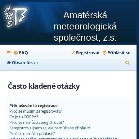
Amatérská
meteorologická
společnost, z.s.
FAQ
Registrovat
Přihlásit se
H
Obsah fóra
l
e
Často kladené otázky
d
a
Přihlašování a registrace
t
Proč se musím zaregistrovat?
Co je to COPPA?
Proč se nemůžu zaregistrovat?
Zaregistroval jsem se, ale nemůžu se přihlásit!
Proč se nemůžu přihlásit?