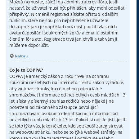
Možná nemusíte, záleží na administrátorovi fóra, jestli
nastaví, že uživatel musí být přihlášen, aby mohl odesílat
příspěvky. Nicméně registrací získáte přístup k dalším
funkcím, které nejsou pro nepřihlášené uživatele
dostupné, jako je například možnost použití vlastních
avatarů, posílání soukromých zpráv a emailů ostatním
členům fóra atd. Registrace trvá jen chvíli a tak vám ji
můžeme doporučit.
Nahoru
Co je to COPPA?
COPPA je americký zákon z roku 1998 na ochranu
soukromí nezletilých na internetu. Tento zákon vyžaduje,
aby webové stránky, které mohou potenciálně
shromažďovat informace od nezletilých osob mladších 13
let, získaly písemný souhlas rodičů nebo nějaké jiné
potvrzení od zákonného zástupce povolující
shromažďování osobních identifikačních informací od
nezletilých osob mladších 13 let. Pokud si nejste jisti, jestli
se toto týká vás, jako někoho, kdo se zkouší zaregistrovat
na webovou stránku, nebo se to týká webové stránky, na
kterou se zkoušíte zaregistrovat, kontaktujte vašeho