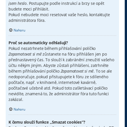
jsem heslo
. Postupujte podle instrukcí a brzy se opět
budete moci přihlásit.
Pokud nebudete moci resetovat vaše heslo, kontaktujte
administrátora fóra.
Nahoru
Proč se automaticky odhlašuji?
Pokud nezatrhnete během přihlašování políčko
Zapamatovat si mě
zůstanete na fóru přihlášen jen po
přednastavený čas. To slouží k zabránění zneužití vašeho
účtu někým jiným. Abyste zůstali přihlášeni, zatrhněte
během přihlašování políčko
Zapamatovat si mě
. To se ale
nedoporučuje, pokud přistupujete k fóru ze sdíleného
počítače, např. v knihovně, internetové kavárně,
počítačové učebně atd. Pokud toto zaškrtávací políčko
nevidíte, znamená to, že administrátor fóra tuto funkci
zakázal.
Nahoru
K čemu slouží funkce „Smazat cookies“?