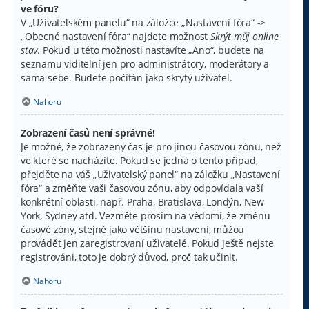
ve fóru?
V „Uživatelském panelu“ na záložce „Nastavení fóra“ ->
„Obecné nastavení fóra“ najdete možnost
Skrýt můj online
stav
. Pokud u této možnosti nastavíte „Ano“, budete na
seznamu viditelní jen pro administrátory, moderátory a
sama sebe. Budete počítán jako skrytý uživatel.
Nahoru
Zobrazení časů není správné!
Je možné, že zobrazený čas je pro jinou časovou zónu, než
ve které se nacházíte. Pokud se jedná o tento případ,
přejděte na váš „Uživatelský panel“ na záložku „Nastavení
fóra“ a změňte vaši časovou zónu, aby odpovídala vaší
konkrétní oblasti, např. Praha, Bratislava, Londýn, New
York, Sydney atd. Vezměte prosím na vědomí, že změnu
časové zóny, stejně jako většinu nastavení, můžou
provádět jen zaregistrovaní uživatelé. Pokud ještě nejste
registrováni, toto je dobrý důvod, proč tak učinit.
Nahoru