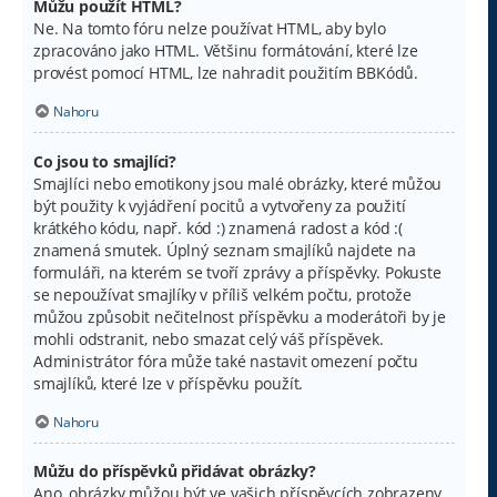
Můžu použít HTML?
Ne. Na tomto fóru nelze používat HTML, aby bylo
zpracováno jako HTML. Většinu formátování, které lze
provést pomocí HTML, lze nahradit použitím BBKódů.
Nahoru
Co jsou to smajlíci?
Smajlíci nebo emotikony jsou malé obrázky, které můžou
být použity k vyjádření pocitů a vytvořeny za použití
krátkého kódu, např. kód :) znamená radost a kód :(
znamená smutek. Úplný seznam smajlíků najdete na
formuláři, na kterém se tvoří zprávy a příspěvky. Pokuste
se nepoužívat smajlíky v příliš velkém počtu, protože
můžou způsobit nečitelnost příspěvku a moderátoři by je
mohli odstranit, nebo smazat celý váš příspěvek.
Administrátor fóra může také nastavit omezení počtu
smajlíků, které lze v příspěvku použít.
Nahoru
Můžu do příspěvků přidávat obrázky?
Ano, obrázky můžou být ve vašich příspěvcích zobrazeny.