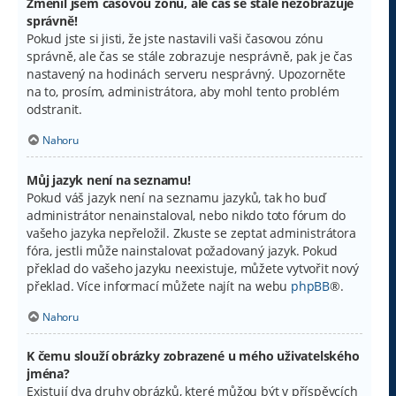
Změnil jsem časovou zónu, ale čas se stále nezobrazuje
správně!
Pokud jste si jisti, že jste nastavili vaši časovou zónu
správně, ale čas se stále zobrazuje nesprávně, pak je čas
nastavený na hodinách serveru nesprávný. Upozorněte
na to, prosím, administrátora, aby mohl tento problém
odstranit.
Nahoru
Můj jazyk není na seznamu!
Pokud váš jazyk není na seznamu jazyků, tak ho buď
administrátor nenainstaloval, nebo nikdo toto fórum do
vašeho jazyka nepřeložil. Zkuste se zeptat administrátora
fóra, jestli může nainstalovat požadovaný jazyk. Pokud
překlad do vašeho jazyku neexistuje, můžete vytvořit nový
překlad. Více informací můžete najít na webu
phpBB
®.
Nahoru
K čemu slouží obrázky zobrazené u mého uživatelského
jména?
Existují dva druhy obrázků, které můžou být v příspěvcích