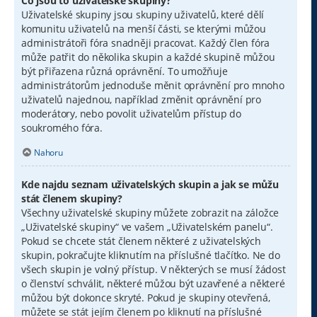
Co jsou to uživatelské skupiny?
Uživatelské skupiny jsou skupiny uživatelů, které dělí
komunitu uživatelů na menší části, se kterými můžou
administrátoři fóra snadněji pracovat. Každý člen fóra
může patřit do několika skupin a každé skupině můžou
být přiřazena různá oprávnění. To umožňuje
administrátorům jednoduše měnit oprávnění pro mnoho
uživatelů najednou, například změnit oprávnění pro
moderátory, nebo povolit uživatelům přístup do
soukromého fóra.
Nahoru
Kde najdu seznam uživatelských skupin a jak se můžu
stát členem skupiny?
Všechny uživatelské skupiny můžete zobrazit na záložce
„Uživatelské skupiny“ ve vašem „Uživatelském panelu“.
Pokud se chcete stát členem některé z uživatelských
skupin, pokračujte kliknutím na příslušné tlačítko. Ne do
všech skupin je volný přístup. V některých se musí žádost
o členství schválit, některé můžou být uzavřené a některé
můžou být dokonce skryté. Pokud je skupiny otevřená,
můžete se stát jejím členem po kliknutí na příslušné