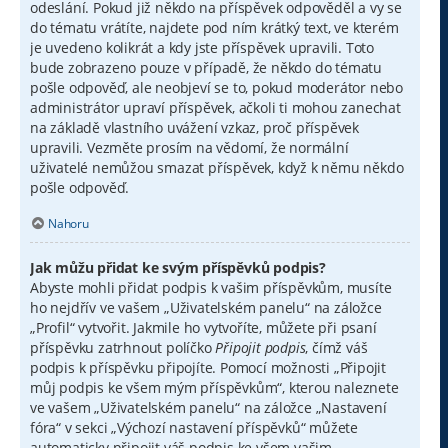
odeslání. Pokud již někdo na příspěvek odpověděl a vy se
do tématu vrátíte, najdete pod ním krátký text, ve kterém
je uvedeno kolikrát a kdy jste příspěvek upravili. Toto
bude zobrazeno pouze v případě, že někdo do tématu
pošle odpověď, ale neobjeví se to, pokud moderátor nebo
administrátor upraví příspěvek, ačkoli ti mohou zanechat
na základě vlastního uvážení vzkaz, proč příspěvek
upravili. Vezměte prosím na vědomí, že normální
uživatelé nemůžou smazat příspěvek, když k němu někdo
pošle odpověď.
Nahoru
Jak můžu přidat ke svým příspěvků podpis?
Abyste mohli přidat podpis k vašim příspěvkům, musíte
ho nejdřív ve vašem „Uživatelském panelu“ na záložce
„Profil“ vytvořit. Jakmile ho vytvoříte, můžete při psaní
příspěvku zatrhnout políčko
Připojit podpis
, čímž váš
podpis k příspěvku připojíte. Pomocí možnosti „Připojit
můj podpis ke všem mým příspěvkům“, kterou naleznete
ve vašem „Uživatelském panelu“ na záložce „Nastavení
fóra“ v sekci „Výchozí nastavení příspěvků“ můžete
automaticky připojit váš podpis ke všem vašim