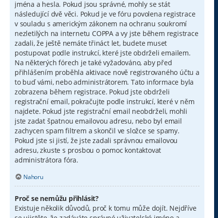
jména a hesla. Pokud jsou správné, mohly se stát
následující dvě věci. Pokud je ve fóru povolena registrace
v souladu s americkým zákonem na ochranu soukromí
nezletilých na internetu COPPA a vy jste během registrace
zadali, že ještě nemáte třináct let, budete muset
postupovat podle instrukcí, které jste obdrželi emailem.
Na některých fórech je také vyžadováno, aby před
přihlášením proběhla aktivace nově registrovaného účtu a
to buď vámi, nebo administrátorem. Tato informace byla
zobrazena během registrace. Pokud jste obdrželi
registrační email, pokračujte podle instrukcí, které v něm
najdete. Pokud jste registrační email neobdrželi, mohli
jste zadat špatnou emailovou adresu, nebo byl email
zachycen spam filtrem a skončil ve složce se spamy.
Pokud jste si jistí, že jste zadali správnou emailovou
adresu, zkuste s prosbou o pomoc kontaktovat
administrátora fóra.
Nahoru
Proč se nemůžu přihlásit?
Existuje několik důvodů, proč k tomu může dojít. Nejdříve
se ujistěte, že zadáváte správné uživatelské jméno a