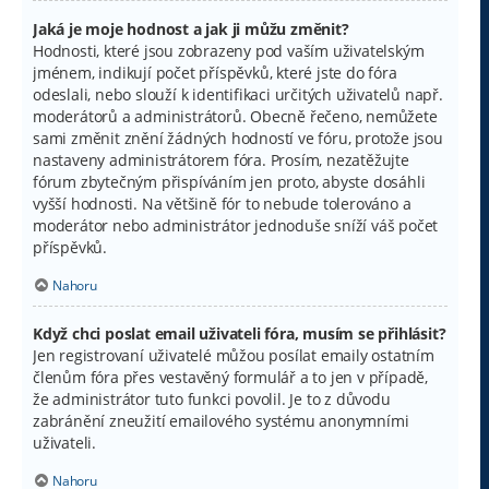
Jaká je moje hodnost a jak ji můžu změnit?
Hodnosti, které jsou zobrazeny pod vaším uživatelským
jménem, indikují počet příspěvků, které jste do fóra
odeslali, nebo slouží k identifikaci určitých uživatelů např.
moderátorů a administrátorů. Obecně řečeno, nemůžete
sami změnit znění žádných hodností ve fóru, protože jsou
nastaveny administrátorem fóra. Prosím, nezatěžujte
fórum zbytečným přispíváním jen proto, abyste dosáhli
vyšší hodnosti. Na většině fór to nebude tolerováno a
moderátor nebo administrátor jednoduše sníží váš počet
příspěvků.
Nahoru
Když chci poslat email uživateli fóra, musím se přihlásit?
Jen registrovaní uživatelé můžou posílat emaily ostatním
členům fóra přes vestavěný formulář a to jen v případě,
že administrátor tuto funkci povolil. Je to z důvodu
zabránění zneužití emailového systému anonymními
uživateli.
Nahoru