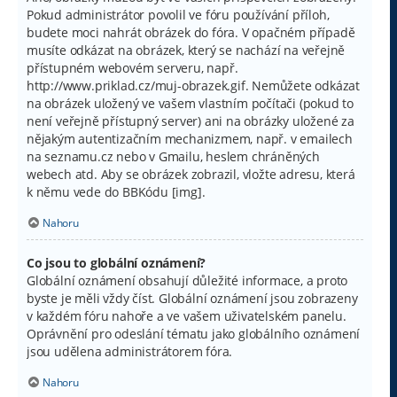
Pokud administrátor povolil ve fóru používání příloh,
budete moci nahrát obrázek do fóra. V opačném případě
musíte odkázat na obrázek, který se nachází na veřejně
přístupném webovém serveru, např.
http://www.priklad.cz/muj-obrazek.gif. Nemůžete odkázat
na obrázek uložený ve vašem vlastním počítači (pokud to
není veřejně přístupný server) ani na obrázky uložené za
nějakým autentizačním mechanizmem, např. v emailech
na seznamu.cz nebo v Gmailu, heslem chráněných
webech atd. Aby se obrázek zobrazil, vložte adresu, která
k němu vede do BBKódu [img].
Nahoru
Co jsou to globální oznámení?
Globální oznámení obsahují důležité informace, a proto
byste je měli vždy číst. Globální oznámení jsou zobrazeny
v každém fóru nahoře a ve vašem uživatelském panelu.
Oprávnění pro odeslání tématu jako globálního oznámení
jsou udělena administrátorem fóra.
Nahoru