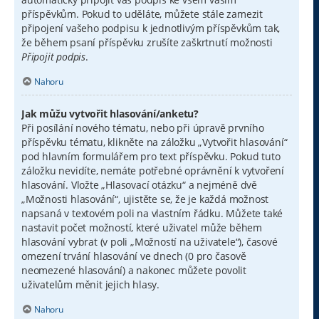
příspěvkům. Pokud to uděláte, můžete stále zamezit
připojení vašeho podpisu k jednotlivým příspěvkům tak,
že během psaní příspěvku zrušíte zaškrtnutí možnosti
Připojit podpis
.
Nahoru
Jak můžu vytvořit hlasování/anketu?
Při posílání nového tématu, nebo při úpravě prvního
příspěvku tématu, klikněte na záložku „Vytvořit hlasování“
pod hlavním formulářem pro text příspěvku. Pokud tuto
záložku nevidíte, nemáte potřebné oprávnění k vytvoření
hlasování. Vložte „Hlasovací otázku“ a nejméně dvě
„Možnosti hlasování“, ujistěte se, že je každá možnost
napsaná v textovém poli na vlastním řádku. Můžete také
nastavit počet možností, které uživatel může během
hlasování vybrat (v poli „Možností na uživatele“), časové
omezení trvání hlasování ve dnech (0 pro časově
neomezené hlasování) a nakonec můžete povolit
uživatelům měnit jejich hlasy.
Nahoru