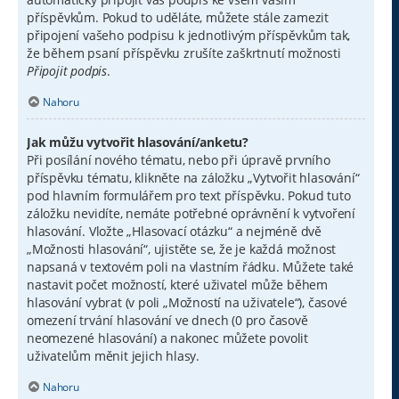
příspěvkům. Pokud to uděláte, můžete stále zamezit
připojení vašeho podpisu k jednotlivým příspěvkům tak,
že během psaní příspěvku zrušíte zaškrtnutí možnosti
Připojit podpis
.
Nahoru
Jak můžu vytvořit hlasování/anketu?
Při posílání nového tématu, nebo při úpravě prvního
příspěvku tématu, klikněte na záložku „Vytvořit hlasování“
pod hlavním formulářem pro text příspěvku. Pokud tuto
záložku nevidíte, nemáte potřebné oprávnění k vytvoření
hlasování. Vložte „Hlasovací otázku“ a nejméně dvě
„Možnosti hlasování“, ujistěte se, že je každá možnost
napsaná v textovém poli na vlastním řádku. Můžete také
nastavit počet možností, které uživatel může během
hlasování vybrat (v poli „Možností na uživatele“), časové
omezení trvání hlasování ve dnech (0 pro časově
neomezené hlasování) a nakonec můžete povolit
uživatelům měnit jejich hlasy.
Nahoru