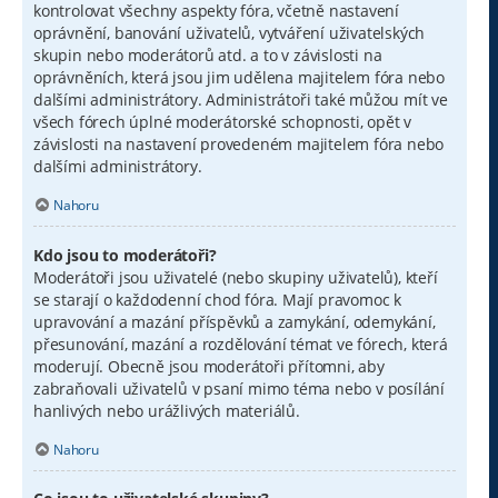
kontrolovat všechny aspekty fóra, včetně nastavení
oprávnění, banování uživatelů, vytváření uživatelských
skupin nebo moderátorů atd. a to v závislosti na
oprávněních, která jsou jim udělena majitelem fóra nebo
dalšími administrátory. Administrátoři také můžou mít ve
všech fórech úplné moderátorské schopnosti, opět v
závislosti na nastavení provedeném majitelem fóra nebo
dalšími administrátory.
Nahoru
Kdo jsou to moderátoři?
Moderátoři jsou uživatelé (nebo skupiny uživatelů), kteří
se starají o každodenní chod fóra. Mají pravomoc k
upravování a mazání příspěvků a zamykání, odemykání,
přesunování, mazání a rozdělování témat ve fórech, která
moderují. Obecně jsou moderátoři přítomni, aby
zabraňovali uživatelů v psaní mimo téma nebo v posílání
hanlivých nebo urážlivých materiálů.
Nahoru