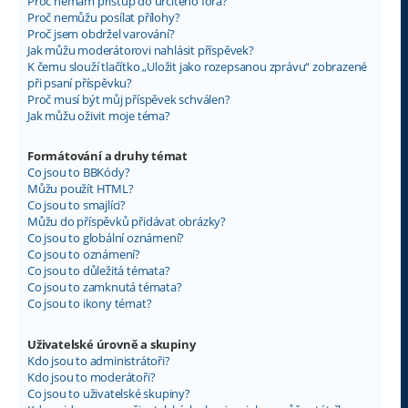
Proč nemám přístup do určitého fóra?
Proč nemůžu posílat přílohy?
Proč jsem obdržel varování?
Jak můžu moderátorovi nahlásit příspěvek?
K čemu slouží tlačítko „Uložit jako rozepsanou zprávu“ zobrazené
při psaní příspěvku?
Proč musí být můj příspěvek schválen?
Jak můžu oživit moje téma?
Formátování a druhy témat
Co jsou to BBKódy?
Můžu použít HTML?
Co jsou to smajlíci?
Můžu do příspěvků přidávat obrázky?
Co jsou to globální oznámení?
Co jsou to oznámení?
Co jsou to důležitá témata?
Co jsou to zamknutá témata?
Co jsou to ikony témat?
Uživatelské úrovně a skupiny
Kdo jsou to administrátoři?
Kdo jsou to moderátoři?
Co jsou to uživatelské skupiny?