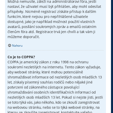
Možná nemusíte, záleží na administrátorovi fóra, jestli
nastaví, že uživatel musí být přihlášen, aby mohl odesílat
příspěvky. Nicméně registrací získáte přístup k dalším
funkcím, které nejsou pro nepřihlášené uživatele
dostupné, jako je například možnost použití vlastních
avatarů, posílání soukromých zpráv a emailů ostatním
členům fóra atd. Registrace trvá jen chvíli a tak vám ji
můžeme doporučit.
Nahoru
Co je to COPPA?
COPPA je americký zákon z roku 1998 na ochranu
soukromí nezletilých na internetu. Tento zákon vyžaduje,
aby webové stránky, které mohou potenciálně
shromažďovat informace od nezletilých osob mladších 13
let, získaly písemný souhlas rodičů nebo nějaké jiné
potvrzení od zákonného zástupce povolující
shromažďování osobních identifikačních informací od
nezletilých osob mladších 13 let. Pokud si nejste jisti, jestli
se toto týká vás, jako někoho, kdo se zkouší zaregistrovat
na webovou stránku, nebo se to týká webové stránky, na
kterou se zkoušíte zaregistrovat, kontaktujte vašeho