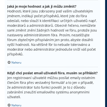
Jaká je moje hodnost a jak ji můžu změnit?
Hodnosti, které jsou zobrazeny pod vaším uživatelským
jménem, indikují počet příspěvků, které jste do fóra
odeslali, nebo slouží k identifikaci určitých uživatelů např.
moderátorů a administrátorů. Obecně řečeno, nemůžete
sami změnit znění žádných hodností ve fóru, protože jsou
nastaveny administrátorem fóra. Prosím, nezatěžujte
fórum zbytečným přispíváním jen proto, abyste dosáhli
vyšší hodnosti. Na většině fór to nebude tolerováno a
moderátor nebo administrátor jednoduše sníží váš počet
příspěvků.
Nahoru
Když chci poslat email uživateli fóra, musím se přihlásit?
Jen registrovaní uživatelé můžou posílat emaily ostatním
členům fóra přes vestavěný formulář a to jen v případě,
že administrátor tuto funkci povolil. Je to z důvodu
zabránění zneužití emailového systému anonymními
uživateli.
Nahoru