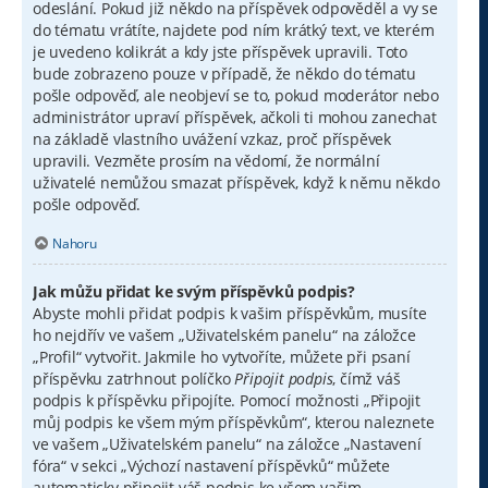
odeslání. Pokud již někdo na příspěvek odpověděl a vy se
do tématu vrátíte, najdete pod ním krátký text, ve kterém
je uvedeno kolikrát a kdy jste příspěvek upravili. Toto
bude zobrazeno pouze v případě, že někdo do tématu
pošle odpověď, ale neobjeví se to, pokud moderátor nebo
administrátor upraví příspěvek, ačkoli ti mohou zanechat
na základě vlastního uvážení vzkaz, proč příspěvek
upravili. Vezměte prosím na vědomí, že normální
uživatelé nemůžou smazat příspěvek, když k němu někdo
pošle odpověď.
Nahoru
Jak můžu přidat ke svým příspěvků podpis?
Abyste mohli přidat podpis k vašim příspěvkům, musíte
ho nejdřív ve vašem „Uživatelském panelu“ na záložce
„Profil“ vytvořit. Jakmile ho vytvoříte, můžete při psaní
příspěvku zatrhnout políčko
Připojit podpis
, čímž váš
podpis k příspěvku připojíte. Pomocí možnosti „Připojit
můj podpis ke všem mým příspěvkům“, kterou naleznete
ve vašem „Uživatelském panelu“ na záložce „Nastavení
fóra“ v sekci „Výchozí nastavení příspěvků“ můžete
automaticky připojit váš podpis ke všem vašim