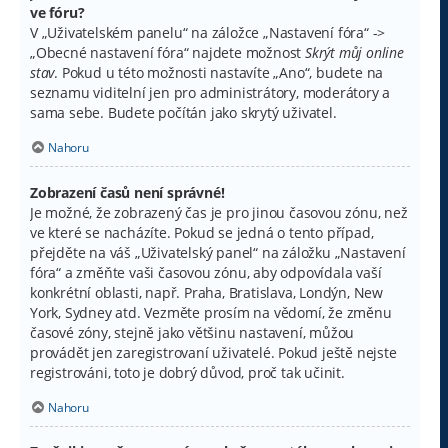
ve fóru?
V „Uživatelském panelu“ na záložce „Nastavení fóra“ ->
„Obecné nastavení fóra“ najdete možnost
Skrýt můj online
stav
. Pokud u této možnosti nastavíte „Ano“, budete na
seznamu viditelní jen pro administrátory, moderátory a
sama sebe. Budete počítán jako skrytý uživatel.
Nahoru
Zobrazení časů není správné!
Je možné, že zobrazený čas je pro jinou časovou zónu, než
ve které se nacházíte. Pokud se jedná o tento případ,
přejděte na váš „Uživatelský panel“ na záložku „Nastavení
fóra“ a změňte vaši časovou zónu, aby odpovídala vaší
konkrétní oblasti, např. Praha, Bratislava, Londýn, New
York, Sydney atd. Vezměte prosím na vědomí, že změnu
časové zóny, stejně jako většinu nastavení, můžou
provádět jen zaregistrovaní uživatelé. Pokud ještě nejste
registrováni, toto je dobrý důvod, proč tak učinit.
Nahoru