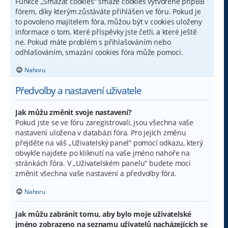
Funkce „Smazat cookies“ smaže cookies vytvořené phpBB
fórem, díky kterým zůstáváte přihlášen ve fóru. Pokud je
to povoleno majitelem fóra, můžou být v cookies uloženy
informace o tom, které příspěvky jste četli, a které ještě
ne. Pokud máte problém s přihlašováním nebo
odhlašováním, smazání cookies fóra může pomoci.
Nahoru
Předvolby a nastavení uživatele
Jak můžu změnit svoje nastavení?
Pokud jste se ve fóru zaregistrovali, jsou všechna vaše
nastavení uložena v databázi fóra. Pro jejich změnu
přejděte na váš „Uživatelský panel“ pomocí odkazu, který
obvykle najdete po kliknutí na vaše jméno nahoře na
stránkách fóra. V „Uživatelském panelu“ budete moci
změnit všechna vaše nastavení a předvolby fóra.
Nahoru
Jak můžu zabránit tomu, aby bylo moje uživatelské
jméno zobrazeno na seznamu uživatelů nacházejících se