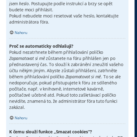
jsem heslo
. Postupujte podle instrukcí a brzy se opět
budete moci přihlásit.
Pokud nebudete moci resetovat vaše heslo, kontaktujte
administrátora fóra.
Nahoru
Proč se automaticky odhlašuji?
Pokud nezatrhnete během přihlašování políčko
Zapamatovat si mě
zůstanete na fóru přihlášen jen po
přednastavený čas. To slouží k zabránění zneužití vašeho
účtu někým jiným. Abyste zůstali přihlášeni, zatrhněte
během přihlašování políčko
Zapamatovat si mě
. To se ale
nedoporučuje, pokud přistupujete k fóru ze sdíleného
počítače, např. v knihovně, internetové kavárně,
počítačové učebně atd. Pokud toto zaškrtávací políčko
nevidíte, znamená to, že administrátor fóra tuto funkci
zakázal.
Nahoru
K čemu slouží funkce „Smazat cookies“?