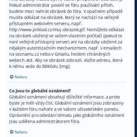
Pokud administrátor povolil ve fóru používání příloh,
budete moci nahrát obrázek do fóra. V opačném případě
musíte odkázat na obrázek, který se nachází na veřejně
přístupném webovém serveru, např.
http://www.priklad.cz/muj-obrazek.gif. Nemůžete odkázat
na obrázek uložený ve vašem vlastním počítači (pokud to
není veřejně přístupný server) ani na obrázky uložené za
nějakým autentizačním mechanizmem, např. v emailech
na seznamu.cz nebo v Gmailu, heslem chráněných
webech atd. Aby se obrázek zobrazil, vložte adresu, která
k němu vede do BBKódu [img].
Nahoru
Co jsou to globální oznámení?
Globální oznámení obsahují důležité informace, a proto
byste je měli vždy číst. Globální oznámení jsou zobrazeny
v každém fóru nahoře a ve vašem uživatelském panelu.
Oprávnění pro odeslání tématu jako globálního oznámení
jsou udělena administrátorem fóra.
Nahoru