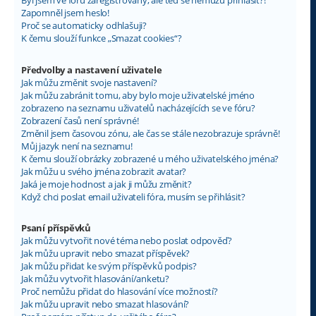
Byl jsem ve fóru zaregistrovaný, ale teď se nemůžu přihlásit?!
Zapomněl jsem heslo!
Proč se automaticky odhlašuji?
K čemu slouží funkce „Smazat cookies“?
Předvolby a nastavení uživatele
Jak můžu změnit svoje nastavení?
Jak můžu zabránit tomu, aby bylo moje uživatelské jméno
zobrazeno na seznamu uživatelů nacházejících se ve fóru?
Zobrazení časů není správné!
Změnil jsem časovou zónu, ale čas se stále nezobrazuje správně!
Můj jazyk není na seznamu!
K čemu slouží obrázky zobrazené u mého uživatelského jména?
Jak můžu u svého jména zobrazit avatar?
Jaká je moje hodnost a jak ji můžu změnit?
Když chci poslat email uživateli fóra, musím se přihlásit?
Psaní příspěvků
Jak můžu vytvořit nové téma nebo poslat odpověď?
Jak můžu upravit nebo smazat příspěvek?
Jak můžu přidat ke svým příspěvků podpis?
Jak můžu vytvořit hlasování/anketu?
Proč nemůžu přidat do hlasování více možností?
Jak můžu upravit nebo smazat hlasování?