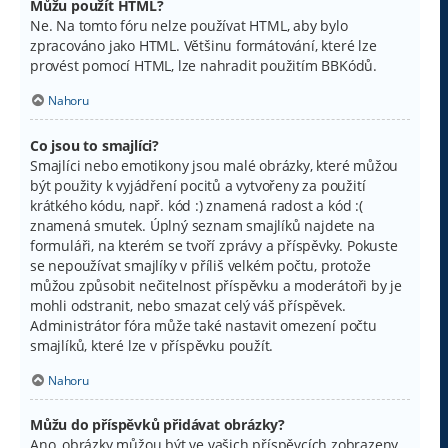
Můžu použít HTML?
Ne. Na tomto fóru nelze používat HTML, aby bylo
zpracováno jako HTML. Většinu formátování, které lze
provést pomocí HTML, lze nahradit použitím BBKódů.
Nahoru
Co jsou to smajlíci?
Smajlíci nebo emotikony jsou malé obrázky, které můžou
být použity k vyjádření pocitů a vytvořeny za použití
krátkého kódu, např. kód :) znamená radost a kód :(
znamená smutek. Úplný seznam smajlíků najdete na
formuláři, na kterém se tvoří zprávy a příspěvky. Pokuste
se nepoužívat smajlíky v příliš velkém počtu, protože
můžou způsobit nečitelnost příspěvku a moderátoři by je
mohli odstranit, nebo smazat celý váš příspěvek.
Administrátor fóra může také nastavit omezení počtu
smajlíků, které lze v příspěvku použít.
Nahoru
Můžu do příspěvků přidávat obrázky?
Ano, obrázky můžou být ve vašich příspěvcích zobrazeny.