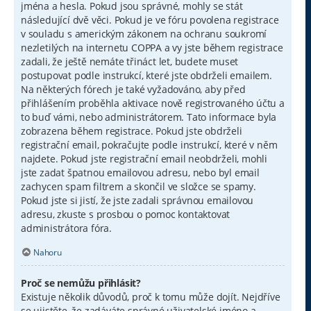
jména a hesla. Pokud jsou správné, mohly se stát
následující dvě věci. Pokud je ve fóru povolena registrace
v souladu s americkým zákonem na ochranu soukromí
nezletilých na internetu COPPA a vy jste během registrace
zadali, že ještě nemáte třináct let, budete muset
postupovat podle instrukcí, které jste obdrželi emailem.
Na některých fórech je také vyžadováno, aby před
přihlášením proběhla aktivace nově registrovaného účtu a
to buď vámi, nebo administrátorem. Tato informace byla
zobrazena během registrace. Pokud jste obdrželi
registrační email, pokračujte podle instrukcí, které v něm
najdete. Pokud jste registrační email neobdrželi, mohli
jste zadat špatnou emailovou adresu, nebo byl email
zachycen spam filtrem a skončil ve složce se spamy.
Pokud jste si jistí, že jste zadali správnou emailovou
adresu, zkuste s prosbou o pomoc kontaktovat
administrátora fóra.
Nahoru
Proč se nemůžu přihlásit?
Existuje několik důvodů, proč k tomu může dojít. Nejdříve
se ujistěte, že zadáváte správné uživatelské jméno a