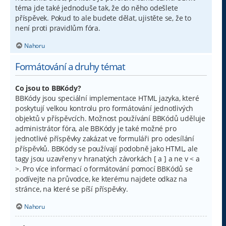
téma jde také jednoduše tak, že do něho odešlete
příspěvek. Pokud to ale budete dělat, ujistěte se, že to
není proti pravidlům fóra.
Nahoru
Formátování a druhy témat
Co jsou to BBKódy?
BBKódy jsou speciální implementace HTML jazyka, které
poskytují velkou kontrolu pro formátování jednotlivých
objektů v příspěvcích. Možnost používání BBKódů uděluje
administrátor fóra, ale BBKódy je také možné pro
jednotlivé příspěvky zakázat ve formuláři pro odesílání
příspěvků. BBKódy se používají podobně jako HTML, ale
tagy jsou uzavřeny v hranatých závorkách [ a ] a ne v < a
>. Pro více informací o formátování pomocí BBKódů se
podívejte na průvodce, ke kterému najdete odkaz na
stránce, na které se píší příspěvky.
Nahoru