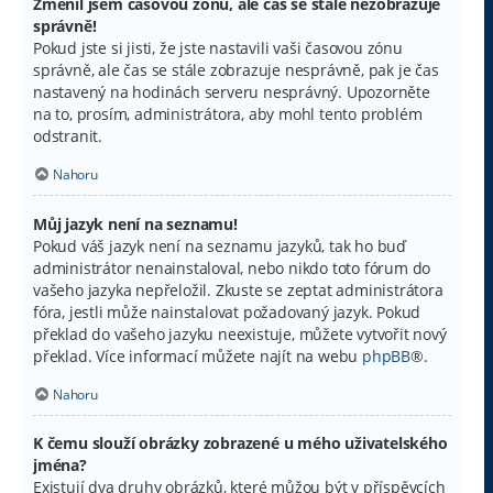
Změnil jsem časovou zónu, ale čas se stále nezobrazuje
správně!
Pokud jste si jisti, že jste nastavili vaši časovou zónu
správně, ale čas se stále zobrazuje nesprávně, pak je čas
nastavený na hodinách serveru nesprávný. Upozorněte
na to, prosím, administrátora, aby mohl tento problém
odstranit.
Nahoru
Můj jazyk není na seznamu!
Pokud váš jazyk není na seznamu jazyků, tak ho buď
administrátor nenainstaloval, nebo nikdo toto fórum do
vašeho jazyka nepřeložil. Zkuste se zeptat administrátora
fóra, jestli může nainstalovat požadovaný jazyk. Pokud
překlad do vašeho jazyku neexistuje, můžete vytvořit nový
překlad. Více informací můžete najít na webu
phpBB
®.
Nahoru
K čemu slouží obrázky zobrazené u mého uživatelského
jména?
Existují dva druhy obrázků, které můžou být v příspěvcích