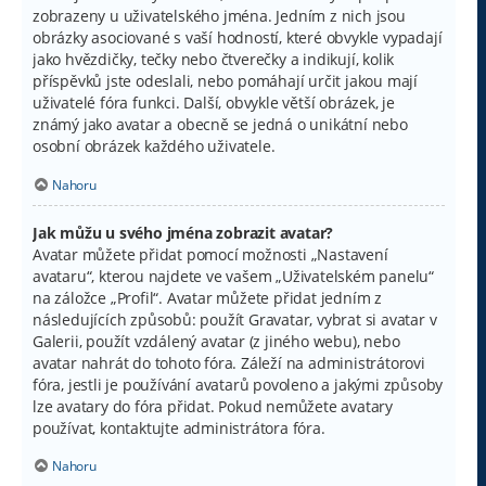
zobrazeny u uživatelského jména. Jedním z nich jsou
obrázky asociované s vaší hodností, které obvykle vypadají
jako hvězdičky, tečky nebo čtverečky a indikují, kolik
příspěvků jste odeslali, nebo pomáhají určit jakou mají
uživatelé fóra funkci. Další, obvykle větší obrázek, je
známý jako avatar a obecně se jedná o unikátní nebo
osobní obrázek každého uživatele.
Nahoru
Jak můžu u svého jména zobrazit avatar?
Avatar můžete přidat pomocí možnosti „Nastavení
avataru“, kterou najdete ve vašem „Uživatelském panelu“
na záložce „Profil“. Avatar můžete přidat jedním z
následujících způsobů: použít Gravatar, vybrat si avatar v
Galerii, použít vzdálený avatar (z jiného webu), nebo
avatar nahrát do tohoto fóra. Záleží na administrátorovi
fóra, jestli je používání avatarů povoleno a jakými způsoby
lze avatary do fóra přidat. Pokud nemůžete avatary
používat, kontaktujte administrátora fóra.
Nahoru