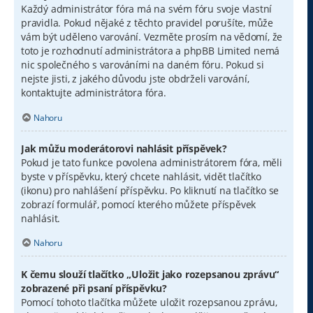
Každý administrátor fóra má na svém fóru svoje vlastní
pravidla. Pokud nějaké z těchto pravidel porušíte, může
vám být uděleno varování. Vezměte prosím na vědomí, že
toto je rozhodnutí administrátora a phpBB Limited nemá
nic společného s varováními na daném fóru. Pokud si
nejste jisti, z jakého důvodu jste obdrželi varování,
kontaktujte administrátora fóra.
Nahoru
Jak můžu moderátorovi nahlásit příspěvek?
Pokud je tato funkce povolena administrátorem fóra, měli
byste v příspěvku, který chcete nahlásit, vidět tlačítko
(ikonu) pro nahlášení příspěvku. Po kliknutí na tlačítko se
zobrazí formulář, pomocí kterého můžete příspěvek
nahlásit.
Nahoru
K čemu slouží tlačítko „Uložit jako rozepsanou zprávu“
zobrazené při psaní příspěvku?
Pomocí tohoto tlačítka můžete uložit rozepsanou zprávu,