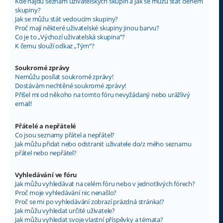
Kde najdu seznam uživatelských skupin a jak se můžu stát členem
skupiny?
Jak se můžu stát vedoucím skupiny?
Proč mají některé uživatelské skupiny jinou barvu?
Co je to „Výchozí uživatelská skupina“?
K čemu slouží odkaz „Tým“?
Soukromé zprávy
Nemůžu posílat soukromé zprávy!
Dostávám nechtěné soukromé zprávy!
Přišel mi od někoho na tomto fóru nevyžádaný nebo urážlivý
email!
Přátelé a nepřátelé
Co jsou seznamy přátel a nepřátel?
Jak můžu přidat nebo odstranit uživatele do/z mého seznamu
přátel nebo nepřátel?
Vyhledávání ve fóru
Jak můžu vyhledávat na celém fóru nebo v jednotlivých fórech?
Proč moje vyhledávání nic nenašlo?
Proč se mi po vyhledávání zobrazí prázdná stránka!?
Jak můžu vyhledat určité uživatele?
Jak můžu vyhledat svoje vlastní příspěvky a témata?