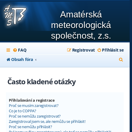
Amatérská
meteorologická
společnost, z.s.
FAQ
Registrovat
Přihlásit se
H
Obsah fóra
l
e
Často kladené otázky
d
a
Přihlašování a registrace
t
Proč se musím zaregistrovat?
Co je to COPPA?
Proč se nemůžu zaregistrovat?
Zaregistroval jsem se, ale nemůžu se přihlásit!
Proč se nemůžu přihlásit?