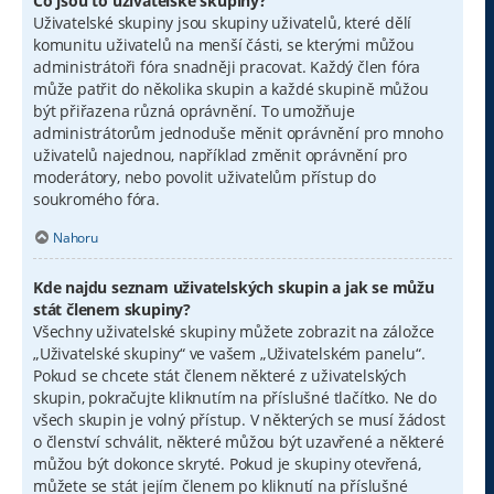
Co jsou to uživatelské skupiny?
Uživatelské skupiny jsou skupiny uživatelů, které dělí
komunitu uživatelů na menší části, se kterými můžou
administrátoři fóra snadněji pracovat. Každý člen fóra
může patřit do několika skupin a každé skupině můžou
být přiřazena různá oprávnění. To umožňuje
administrátorům jednoduše měnit oprávnění pro mnoho
uživatelů najednou, například změnit oprávnění pro
moderátory, nebo povolit uživatelům přístup do
soukromého fóra.
Nahoru
Kde najdu seznam uživatelských skupin a jak se můžu
stát členem skupiny?
Všechny uživatelské skupiny můžete zobrazit na záložce
„Uživatelské skupiny“ ve vašem „Uživatelském panelu“.
Pokud se chcete stát členem některé z uživatelských
skupin, pokračujte kliknutím na příslušné tlačítko. Ne do
všech skupin je volný přístup. V některých se musí žádost
o členství schválit, některé můžou být uzavřené a některé
můžou být dokonce skryté. Pokud je skupiny otevřená,
můžete se stát jejím členem po kliknutí na příslušné