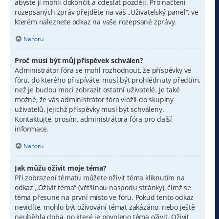
abyste ji mohli dokončit a odeslat později. Pro načtení
rozepsaných zpráv přejděte na váš „Uživatelský panel“, ve
kterém naleznete odkaz na vaše rozepsané zprávy.
Nahoru
Proč musí být můj příspěvek schválen?
Administrátor fóra se mohl rozhodnout, že příspěvky ve
fóru, do kterého přispíváte, musí být prohlédnuty předtím,
než je budou moci zobrazit ostatní uživatelé. Je také
možné, že vás administrátor fóra vložil do skupiny
uživatelů, jejichž příspěvky musí být schváleny.
Kontaktujte, prosím, administrátora fóra pro další
informace.
Nahoru
Jak můžu oživit moje téma?
Při zobrazení tématu můžete oživit téma kliknutím na
odkaz „Oživit téma“ (většinou naspodu stránky), čímž se
téma přesune na první místo ve fóru. Pokud tento odkaz
nevidíte, mohlo být oživování témat zakázáno, nebo ještě
neuběhla doba, po které je povoleno téma oživit. Oživit